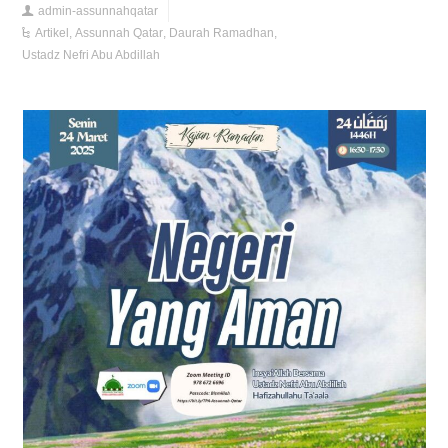
admin-assunnahqatar
Artikel
,
Assunnah Qatar
,
Daurah Ramadhan
,
Ustadz Nefri Abu Abdillah