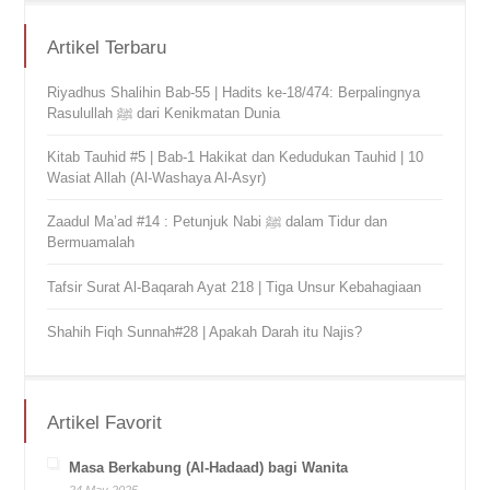
Artikel Terbaru
Riyadhus Shalihin Bab-55 | Hadits ke-18/474: Berpalingnya
Rasulullah ﷺ dari Kenikmatan Dunia
Kitab Tauhid #5 | Bab-1 Hakikat dan Kedudukan Tauhid | 10
Wasiat Allah (Al-Washaya Al-Asyr)
Zaadul Ma’ad #14 : Petunjuk Nabi ﷺ dalam Tidur dan
Bermuamalah
Tafsir Surat Al-Baqarah Ayat 218 | Tiga Unsur Kebahagiaan
Shahih Fiqh Sunnah#28 | Apakah Darah itu Najis?
Artikel Favorit
Masa Berkabung (Al-Hadaad) bagi Wanita
24 May 2025