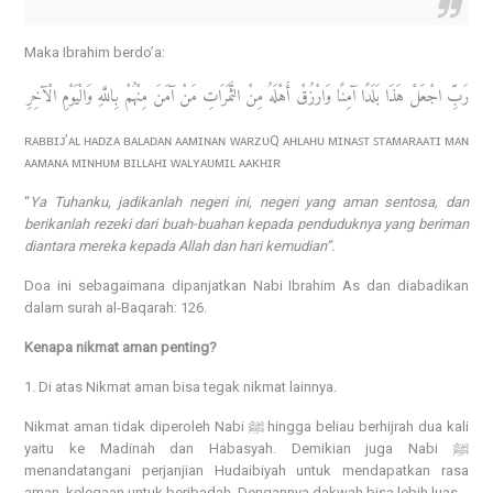
Maka Ibrahim berdo’a:
رَبِّ اجْعَلْ هَذَا بَلَدًا آمِنًا وَارْزُقْ أَهْلَهُ مِنْ الثَّمَرَاتِ مَنْ آمَنَ مِنْهُمْ بِاللَّهِ وَالْيَوْمِ الْآخِرِ
ʀᴀʙʙɪᴊ’ᴀʟ ʜᴀᴅᴢᴀ ʙᴀʟᴀᴅᴀɴ ᴀᴀᴍɪɴᴀɴ ᴡᴀʀᴢᴜQ ᴀʜʟᴀʜᴜ ᴍɪɴᴀꜱᴛ ꜱᴛᴀᴍᴀʀᴀᴀᴛɪ ᴍᴀɴ
ᴀᴀᴍᴀɴᴀ ᴍɪɴʜᴜᴍ ʙɪʟʟᴀʜɪ ᴡᴀʟʏᴀᴜᴍɪʟ ᴀᴀᴋʜɪʀ
“
Ya Tuhanku, jadikanlah negeri ini, negeri yang aman sentosa, dan
berikanlah rezeki dari buah-buahan kepada penduduknya yang beriman
diantara mereka kepada Allah dan hari kemudian”.
Doa ini sebagaimana dipanjatkan Nabi Ibrahim As dan diabadikan
dalam surah al-Baqarah: 126.
Kenapa nikmat aman penting?
1. Di atas Nikmat aman bisa tegak nikmat lainnya.
Nikmat aman tidak diperoleh Nabi ﷺ hingga beliau berhijrah dua kali
yaitu ke Madinah dan Habasyah. Demikian juga Nabi ﷺ
menandatangani perjanjian Hudaibiyah untuk mendapatkan rasa
aman, kelegaan untuk beribadah. Dengannya dakwah bisa lebih luas.