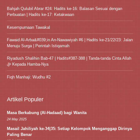
Bahjah Qulubil Abrar #24: Hadits ke-16: Balasan Sesuai dengan
Perbuatan | Hadits ke-17: Ketakwaan
Kesempurnaan Tawakal
Fawaid Al-Arba&#039;in An-Nawawiyah #6 | Hadits ke-21/22/23: Jalan
Menuju Surga | Perintah Istiqamah
Riyadush Shalihin Bab-47 | Hadits#387-388 | Tanda-tanda Cinta Allah
ﷻ Kepada Hamba-Nya
Fiqh Manhaji: Wudhu #2
Artikel Populer
Masa Berkabung (Al-Hadaad) bagi Wanita
24 May 2025
Masail Jahiliyah ke-34|35: Setiap Kelompok Menganggap Dirinya
Paling Benar