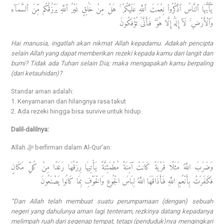
يَٰٓأَيُّهَا ٱلنَّاسُ ٱذْكُرُوا۟ نِعْمَتَ ٱللَّهِ عَلَيْكُمْ ۚ هَلْ مِنْ خَٰلِقٍ غَيْرُ ٱللَّهِ يَرْزُقُكُم مِّنَ ٱلسَّمَآءِ
وَٱلْأَرْضِ ۚ لَآ إِلَٰهَ إِلَّا هُوَ ۖ فَأَنَّىٰ تُؤْفَكُونَ
Hai manusia, ingatlah akan nikmat Allah kepadamu. Adakah pencipta
selain Allah yang dapat memberikan rezeki kepada kamu dari langit dan
bumi? Tidak ada Tuhan selain Dia; maka mengapakah kamu berpaling
(dari ketauhidan)?
Standar aman adalah:
1. Kenyamanan dan hilangnya rasa takut
2. Ada rezeki hingga bisa survive untuk hidup.
Dalil-dalilnya:
Allah ﷻ berfirman dalam Al-Qur’an:
وَضَرَبَ اللَّهُ مَثَلًا قَرْيَةً كَانَتْ آَمِنَةً مُطْمَئِنَّةً يَأْتِيهَا رِزْقُهَا رَغَدًا مِنْ كُلِّ مَكَانٍ
فَكَفَرَتْ بِأَنْعُمِ اللَّهِ فَأَذَاقَهَا اللَّهُ لِبَاسَ الْجُوعِ وَالْخَوْفِ بِمَا كَانُوا يَصْنَعُونَ
“Dan Allah telah membuat suatu perumpamaan (dengan) sebuah
negeri yang dahulunya aman lagi tenteram, rezkinya datang kepadanya
melimpah ruah dari segenap tempat, tetapi (penduduk)nya mengingkari