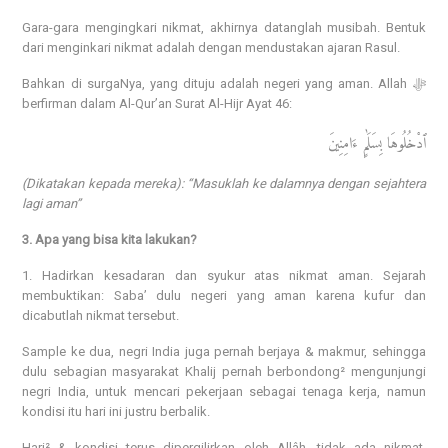
Gara-gara mengingkari nikmat, akhirnya datanglah musibah. Bentuk
dari menginkari nikmat adalah dengan mendustakan ajaran Rasul.
Bahkan di surgaNya, yang dituju adalah negeri yang aman. Allah ﷻ
berfirman dalam Al-Qur’an Surat Al-Hijr Ayat 46:
ٱدْخُلُوهَا بِسَلَٰمٍ ءَامِنِينَ
(Dikatakan kepada mereka): “Masuklah ke dalamnya dengan sejahtera
lagi aman”
3. Apa yang bisa kita lakukan?
1. Hadirkan kesadaran dan syukur atas nikmat aman. Sejarah
membuktikan: Saba’ dulu negeri yang aman karena kufur dan
dicabutlah nikmat tersebut.
Sample ke dua, negri India juga pernah berjaya & makmur, sehingga
dulu sebagian masyarakat Khalij pernah berbondong² mengunjungi
negri India, untuk mencari pekerjaan sebagai tenaga kerja, namun
kondisi itu hari ini justru berbalik.
Hari² & kondisi terus dipergilirkan oleh Allâh, tidak ada nikmat,