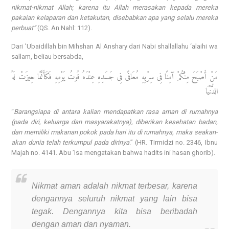
nikmat-nikmat Allah; karena itu Allah merasakan kepada mereka
pakaian kelaparan dan ketakutan, disebabkan apa yang selalu mereka
perbuat”
(QS. An Nahl: 112).
Dari ’Ubaidillah bin Mihshan Al Anshary dari Nabi shallallahu ‘alaihi wa
sallam, beliau bersabda,
مَنْ أَصْبَحَ مِنْكُمْ آمِنًا فِى سِرْبِهِ مُعَافًى فِى جَسَدِهِ عِنْدَهُ قُوتُ يَوْمِهِ فَكَأَنَّمَا حِيزَتْ لَهُ
الدُّنْيَا
“
Barangsiapa di antara kalian mendapatkan rasa aman di rumahnya
(pada diri, keluarga dan masyarakatnya), diberikan kesehatan badan,
dan memiliki makanan pokok pada hari itu di rumahnya, maka seakan-
akan dunia telah terkumpul pada dirinya
.” (HR. Tirmidzi no. 2346, Ibnu
Majah no. 4141. Abu ’Isa mengatakan bahwa hadits ini hasan ghorib).
Nikmat aman adalah nikmat terbesar, karena
dengannya seluruh nikmat yang lain bisa
tegak. Dengannya kita bisa beribadah
dengan aman dan nyaman.