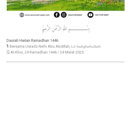
بِسْــــــــــــــــــمِ اللهِ الرَّحْمَنِ الرَّحِيْمِ
Daurah Harian Ramadhan 1446
🎙️ Bersama Ustadz Nefri Abu Abdillah, Lc 𝓱𝓪𝓯𝓲𝔃𝓱𝓪𝓱𝓾𝓵𝓵𝓪𝓱
🗓️ Al-Khor, 24 Ramadhan 1446 / 24 Maret 2025