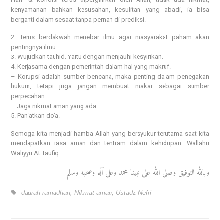
kenyamanan bahkan kesusahan, kesulitan yang abadi, ia bisa
berganti dalam sesaat tanpa pernah di prediksi.
2. Terus berdakwah menebar ilmu agar masyarakat paham akan
pentingnya ilmu.
3. Wujudkan tauhid. Yaitu dengan menjauhi kesyirikan.
4. Kerjasama dengan pemerintah dalam hal yang makruf.
– Korupsi adalah sumber bencana, maka penting dalam penegakan
hukum, tetapi juga jangan membuat makar sebagai sumber
perpecahan.
– Jaga nikmat aman yang ada.
5. Panjatkan do’a.
Semoga kita menjadi hamba Allah yang bersyukur terutama saat kita
mendapatkan rasa aman dan tentram dalam kehidupan. Wallahu
Waliyyu At Taufiq.
وبالله التوفيق وصلى الله على نبينا محمد وعلى آله وصحبه وسلم
daurah ramadhan
,
Nikmat aman
,
Ustadz Nefri