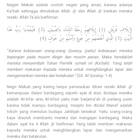
Negeri Mekah adalah contoh negeri yang aman, karena adanya
Ka’bah sehingga dimuliakan Allah ﷻ dan Allah ﷻ berikan mereka
rezeki. Allah Ta’ala berfirman:
لِإِيلَافِ قُرَيْشٍ (1) إِيلَافِهِمْ رِحْلَةَ الشِّتَاءِ وَالصَّيْفِ (2) فَلْيَعْبُدُوا رَبَّ هَذَا
الْبَيْتِ (3) الَّذِي أَطْعَمَهُمْ مِنْ جُوعٍ وَآَمَنَهُمْ مِنْ خَوْفٍ (4)
“
Karena kebiasaan orang-orang Quraisy, (yaitu) kebiasaan mereka
bepergian pada musim dingin dan musim panas. Maka hendaklah
mereka menyembah Tuhan Pemilik rumah ini (Ka’bah). Yang telah
memberi makanan kepada mereka untuk menghilangkan lapar dan
mengamankan mereka dari ketakutan.”
(QS. Al Quraisy: 1-4)
Negri Mekah yang kering tanpa pemasukan diberi rezeki Allah ﷻ
kemampuan dalam berdagang seperti ayat di atas. Budaya mereka
adalah Al-itifar atau Al-itifad yaitu mati berjama’ah di padang pasir
karena tidak mampu berdagang. Hasyim bin Abdul Manaf adalah
tokoh yang memutus budaya Jahiliyah tersebut. Yaitu orang-orang
kaya disuruh membantu mereka dan mengajari berdagang. Maka
dalam ayat ke 4 Allah ﷻ berfirman: Yang telah memberi makanan
kepada mereka untuk menghilangkan lapar dan mengamankan
mereka dari ketakutan.