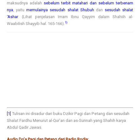
maksudnya adalah
sebelum terbit matahari dan sebelum terbenam
nya
, yaitu
memulainya sesudah shalat Shubuh
dan
sesudah shalat
‘Ashar
. (Lihat penjelasan Imam Ibnu Qayyim dalam
Shahiih al-
1)
Waabilish Shayyib
hal. 165-166).
[1]
Tulisan ini disadur dari buku Dzikir Pagi dan Petang dan sesudah
Shalat Fardhu Menurut al-Qur’an dan as-Sunnah yang Shahih karya
Abdul Qadir Jawas.
Audio Do’a Pagi dan Petang dari Radio Rodja: