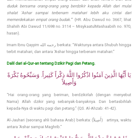
duduk bersama orang-orang yang berdzikir kepada Allah dari
mulai
shalat ‘Ashar sampai terbenam matahari
lebih aku cintai dari
memerdekakan empat orang budak.’
” (HR. Abu Dawud no. 3667, lihat
Shahiih Abi Dawud
11/698 no. 3114 –
MisykaatulMashaabiih
no. 970,
hasan).
Imam Ibnu Qayyim
رحمه الله
berkata: “Waktunya antara Shubuh hingga
terbit matahari, dan antara ‘Ashar hingga terbenam matahari.”
Dalil dari al-Qur-an tentang Dzikir Pagi dan Petang.
يَا أَيُّهَا الَّذِينَ آمَنُوا اذْكُرُوا اللَّهَ ذِكْراً كَثِيراً. وَسَبِّحُوهُ بُكْرَةً
وَأَصِيلاً
“Hai orang-orang yang beriman, berdzikirlah (dengan menyebut
Nama) Allah dzikir yang se
banyak-banyaknya. Dan bertasbihlah
kepada-Nya di waktu pagi dan petang.”
(QS. Al-Ahzab: 41-42).
Al-Jauhari (seorang ahli bahasa Arab) ber
kata: (
أَصِيلاً
)
artinya, waktu
antara ‘Ashar sampai Maghrib.”