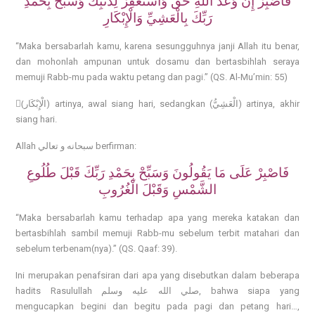
فَاصْبِرْ إِنَّ وَعْدَ اللَّهِ حَقٌّ وَاسْتَغْفِرْ لِذَنبِكَ وَسَبِّحْ بِحَمْدِ
رَبِّكَ بِالْعَشِيِّ وَالْإِبْكَارِ
“Maka bersabarlah kamu, karena sesungguhnya janji Allah itu benar,
dan mohonlah ampunan untuk dosamu dan bertasbihlah seraya
memuji Rabb-mu pada waktu petang dan pagi.”
(QS. Al-Mu’min: 55)
(
َالْإِبْكَار
) artinya, awal siang hari, sedangkan (
لْعَشِيُّ
ا
) artinya, akhir
siang hari.
Allah
سبحانه و تعالي
berfirman:
فَاصْبِرْ عَلَى مَا يَقُولُونَ وَسَبِّحْ بِحَمْدِ رَبِّكَ قَبْلَ طُلُوعِ
الشَّمْسِ وَقَبْلَ الْغُرُوبِ
“Maka bersabarlah kamu terhadap apa yang mereka katakan dan
bertasbihlah sambil me
muji Rabb-mu sebelum terbit matahari dan
sebelum terbenam(nya).”
(QS. Qaaf: 39).
Ini merupakan penafsiran dari apa yang di
sebutkan dalam beberapa
hadits Rasulullah
صلي الله عليه وسلم
, bahwa siapa yang
mengucapkan begini dan begitu pada pagi dan petang hari…,