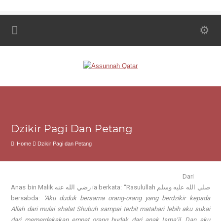
Dzikir Pagi Dan Petang
Home
Dzikir Pagi dan Petang
Dari
Anas bin Malik
رضي الله عنه
ia berkata: “Rasulullah
صلي الله عليه وسلم
bersabda:
‘Aku duduk bersama orang-orang yang berdzikir kepada
Allah dari
mulai shalat Shubuh sampai terbit matahari
lebih aku sukai
dari memerdekakan empat orang budak dari anak Isma’il. Dan aku