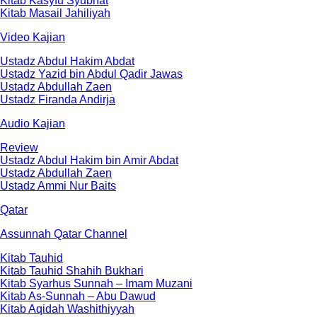
Kitab Kasyfu Syubhat
Kitab Masail Jahiliyah
Video Kajian
Ustadz Abdul Hakim Abdat
Ustadz Yazid bin Abdul Qadir Jawas
Ustadz Abdullah Zaen
Ustadz Firanda Andirja
Audio Kajian
Review
Ustadz Abdul Hakim bin Amir Abdat
Ustadz Abdullah Zaen
Ustadz Ammi Nur Baits
Qatar
Assunnah Qatar Channel
Kitab Tauhid
Kitab Tauhid Shahih Bukhari
Kitab Syarhus Sunnah – Imam Muzani
Kitab As-Sunnah – Abu Dawud
Kitab Aqidah Washithiyyah