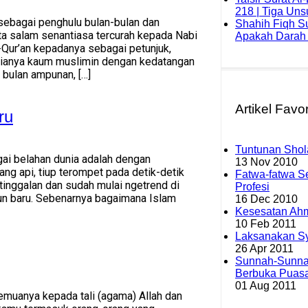
218 | Tiga Un
sebagai penghulu bulan-bulan dan
Shahih Fiqh S
ta salam senantiasa tercurah kepada Nabi
Apakah Darah i
-Qur’an kepadanya sebagai petunjuk,
gianya kaum muslimin dengan kedatangan
 bulan ampunan, […]
Artikel Favor
ru
Tuntunan Shol
ai belahan dunia adalah dengan
13 Nov 2010
g api, tiup terompet pada detik-detik
Fatwa-fatwa S
inggalan dan sudah mulai ngetrend di
Profesi
un baru. Sebenarnya bagaimana Islam
16 Dec 2010
Kesesatan Ah
10 Feb 2011
Laksanakan Sy
26 Apr 2011
Sunnah-Sunna
Berbuka Puas
01 Aug 2011
emuanya kepada tali (agama) Allah dan