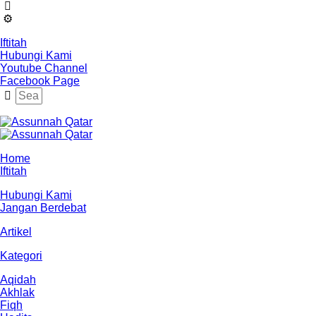
Iftitah
Hubungi Kami
Youtube Channel
Facebook Page
Home
Iftitah
Hubungi Kami
Jangan Berdebat
Artikel
Kategori
Aqidah
Akhlak
Fiqh