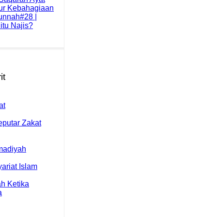
sur Kebahagiaan
unnah#28 |
tu Najis?
it
at
eputar Zakat
madiyah
ariat Islam
h Ketika
a