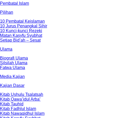
Pembatal Islam
Pilihan
10 Pembatal Keislaman
10 Jurus Penangkal Sihir
10 Kunci-kunci Rezeki
Matan Kasyfu Syubhat
Setiap Bid’ah – Sesat
Ulama
Biografi Ulama
Silsilah Ulama
Fatwa Ulama
Media Kajian
Kajian Dasar
Kitab Ushulu Tsalatsah
Kitab Qawa’idul Arba’
Kitab Tauhid
Kitab Fadhlul Islam
Kitab Nawaqidhul Islam