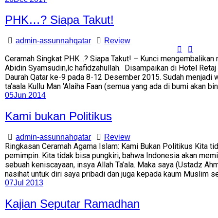
PHK…? Siapa Takut!
admin-assunnahqatar
Review
Ceramah Singkat PHK…? Siapa Takut! – Kunci mengembalikan re
Abidin Syamsudin,lc hafidzahullah. Disampaikan di Hotel Retaj
Daurah Qatar ke-9 pada 8-12 Desember 2015. Sudah menjadi wa
ta’aala Kullu Man ‘Alaiha Faan (semua yang ada di bumi akan bin
05
Jun 2014
Kami bukan Politikus
admin-assunnahqatar
Review
Ringkasan Ceramah Agama Islam: Kami Bukan Politikus Kita tida
pemimpin. Kita tidak bisa pungkiri, bahwa Indonesia akan memil
sebuah keniscayaan, insya Allah Ta’ala. Maka saya (Ustadz Ah
nasihat untuk diri saya pribadi dan juga kepada kaum Muslim se
07
Jul 2013
Kajian Seputar Ramadhan