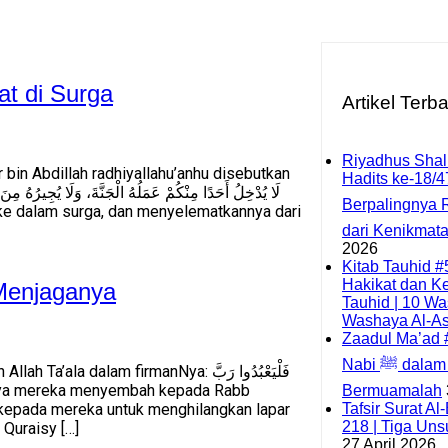
t di Surga
Artikel Terb
Riyadhus Shali
bin Abdillah radhiyallahu’anhu disebutkan
Hadits ke-18/4
Berpalingnya R
dari Kenikmat
2026
Kitab Tauhid #
Hakikat dan K
 Menjaganya
Tauhid | 10 Was
Washaya Al-As
Zaadul Ma’ad #
Nabi ﷺ dalam Tidur dan
 dalam firmanNya: فَلْيَعْبُدُوا رَبَّ
Bermuamalah
n kepada mereka untuk menghilangkan lapar
Tafsir Surat A
218 | Tiga Un
Quraisy […]
27 April 2026