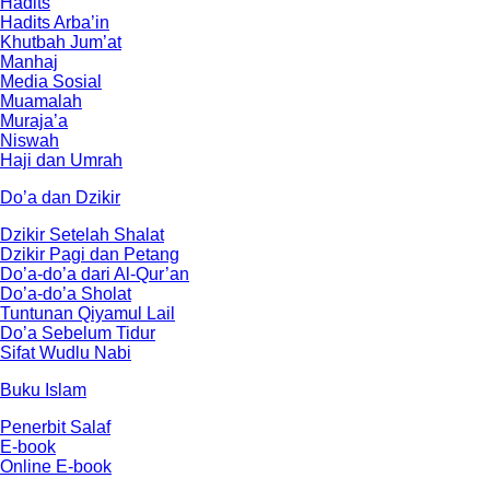
Hadits
Hadits Arba’in
Khutbah Jum’at
Manhaj
Media Sosial
Muamalah
Muraja’a
Niswah
Haji dan Umrah
Do’a dan Dzikir
Dzikir Setelah Shalat
Dzikir Pagi dan Petang
Do’a-do’a dari Al-Qur’an
Do’a-do’a Sholat
Tuntunan Qiyamul Lail
Do’a Sebelum Tidur
Sifat Wudlu Nabi
Buku Islam
Penerbit Salaf
E-book
Online E-book