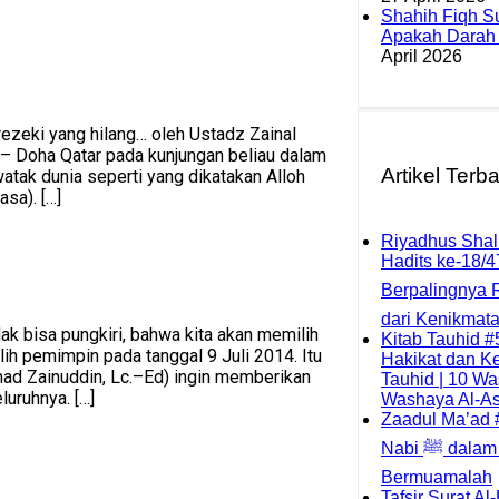
Shahih Fiqh S
Apakah Darah i
April 2026
zeki yang hilang… oleh Ustadz Zainal
 – Doha Qatar pada kunjungan beliau dalam
Artikel Terb
tak dunia seperti yang dikatakan Alloh
asa). […]
Riyadhus Shali
Hadits ke-18/4
Berpalingnya R
dari Kenikmat
k bisa pungkiri, bahwa kita akan memilih
Kitab Tauhid #
ih pemimpin pada tanggal 9 Juli 2014. Itu
Hakikat dan K
mad Zainuddin, Lc.–Ed) ingin memberikan
Tauhid | 10 Was
luruhnya. […]
Washaya Al-As
Zaadul Ma’ad #
Nabi ﷺ dalam Tidur dan
Bermuamalah
Tafsir Surat A