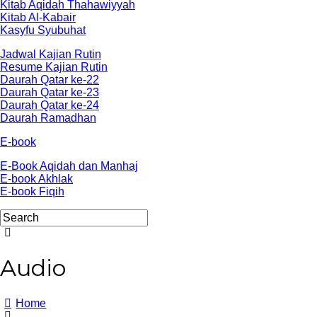
Kitab Aqidah Thahawiyyah
Kitab Al-Kabair
Kasyfu Syubuhat
Jadwal Kajian Rutin
Resume Kajian Rutin
Daurah Qatar ke-22
Daurah Qatar ke-23
Daurah Qatar ke-24
Daurah Ramadhan
E-book
E-Book Aqidah dan Manhaj
E-book Akhlak
E-book Fiqih
Audio
Home