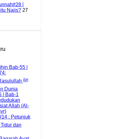
unnah#28 |
tu Najis?
27
aru
hin Bab-55 |
74:
asulullah ﷺ
an Dunia
5 | Bab-1
edudukan
iat Allah (Al-
yr)
14 : Petunjuk
l-Baqarah Ayat