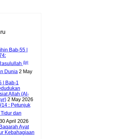
aru
hin Bab-55 |
74:
asulullah ﷺ
an Dunia
2 May
5 | Bab-1
edudukan
iat Allah (Al-
yr)
2 May 2026
14 : Petunjuk
30 April 2026
l-Baqarah Ayat
sur Kebahagiaan