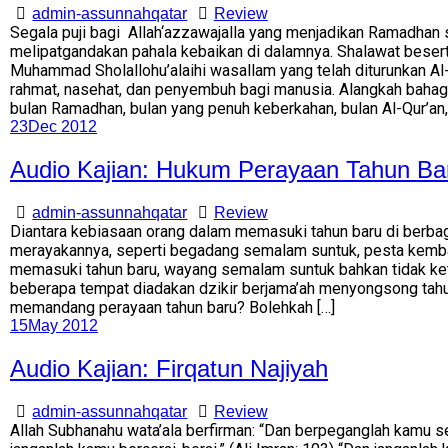
admin-assunnahqatar
Review
Segala puji bagi Allah‘azzawajalla yang menjadikan Ramadhan 
melipatgandakan pahala kebaikan di dalamnya. Shalawat beser
Muhammad Sholallohu’alaihi wasallam yang telah diturunkan Al
rahmat, nasehat, dan penyembuh bagi manusia. Alangkah baha
bulan Ramadhan, bulan yang penuh keberkahan, bulan Al-Qur’an,
23
Dec 2012
Audio Kajian: Hukum Perayaan Tahun Ba
admin-assunnahqatar
Review
Diantara kebiasaan orang dalam memasuki tahun baru di berbag
merayakannya, seperti begadang semalam suntuk, pesta kemban
memasuki tahun baru, wayang semalam suntuk bahkan tidak ket
beberapa tempat diadakan dzikir berjama’ah menyongsong tah
memandang perayaan tahun baru? Bolehkah […]
15
May 2012
Audio Kajian: Firqatun Najiyah
admin-assunnahqatar
Review
Allah Subhanahu wata’ala berfirman: “Dan berpeganglah kamu s