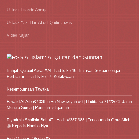
Ustadz Firanda Andirja
Ustadz Yazid bin Abdul Qadir Jawas
Video Kajian
Al-Islam: Al-Qur'an dan Sunnah
Bahjah Qulubil Abrar #24: Hadits ke-16: Balasan Sesuai dengan
Perbuatan | Hadits ke-17: Ketakwaan
Kesempurnaan Tawakal
Fawaid Al-Arba&#039;in An-Nawawiyah #6 | Hadits ke-21/22/23: Jalan
Menuju Surga | Perintah Istiqamah
Riyadush Shalihin Bab-47 | Hadits#387-388 | Tanda-tanda Cinta Allah
ﷻ Kepada Hamba-Nya
Fiqh Manhaji: Wudhu #2