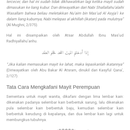
tercecer, dan hal ini sudah tidak dikhawatirkan lagi ketika mayit sudah
dimasukan ke liang kubur. Dan diriwayatkan dari Nabi Shallallahu’alaihi
Wasallam bahwa beliau meletakkan Nu’aim bin Mas’ud Al Asyja’i ke
dalam liang kuburnya, Nabi melepas al akhillah (ikatan) pada mulutnya”
(Al Mughni, 2/375).
Hal ini disampaikan oleh Atsar Abdullah Ibnu Mas’ud
Radhiyallahu’anhu.
إذا أدخلتم الميت اللحد فحلو العقد
“Jika kalian memasukan mayit ke lahat, maka lepaskanlah ikatannya”
(Diriwayatkan oleh Abu Bakar Al Atsram, dinukil dari Kasyful Qana’,
2/127).
Tata Cara Mengkafani Mayit Perempuan
Sementara untuk mayit wanita, dikafani dengan lima lembar kain:
dikenakan padanya selembar kain berbentuk sarung, lalu dikenakan
pula selembar kain berbentuk baju, kemudian selembar kain
berbentuk kerudung di kepalanya, dan dua lembar kain lagi untuk
membungkus tubuhnya.