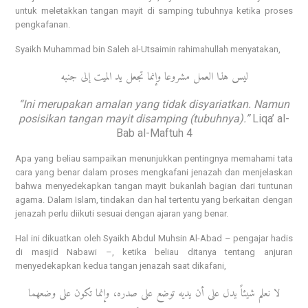
untuk meletakkan tangan mayit di samping tubuhnya ketika proses
pengkafanan.
Syaikh Muhammad bin Saleh al-Utsaimin rahimahullah menyatakan,
ليس هذا العمل مشروعا وإنما تجعل يد الميت إلى جنبه
“Ini merupakan amalan yang tidak disyariatkan. Namun
posisikan tangan mayit disamping (tubuhnya).”
Liqa’ al-
Bab al-Maftuh 4
Apa yang beliau sampaikan menunjukkan pentingnya memahami tata
cara yang benar dalam proses mengkafani jenazah dan menjelaskan
bahwa menyedekapkan tangan mayit bukanlah bagian dari tuntunan
agama. Dalam Islam, tindakan dan hal tertentu yang berkaitan dengan
jenazah perlu diikuti sesuai dengan ajaran yang benar.
Hal ini dikuatkan oleh Syaikh Abdul Muhsin Al-Abad – pengajar hadis
di masjid Nabawi –, ketika beliau ditanya tentang anjuran
menyedekapkan kedua tangan jenazah saat dikafani,
لا نعلم شيئاً يدل على أن يديه توضع على صدره، وإنما تكون على وضعهما