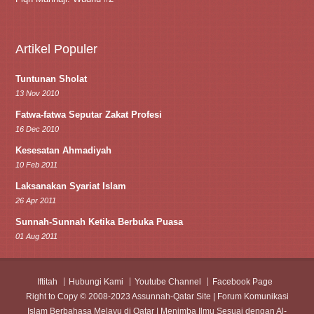
Artikel Populer
Tuntunan Sholat
13 Nov 2010
Fatwa-fatwa Seputar Zakat Profesi
16 Dec 2010
Kesesatan Ahmadiyah
10 Feb 2011
Laksanakan Syariat Islam
26 Apr 2011
Sunnah-Sunnah Ketika Berbuka Puasa
01 Aug 2011
Iftitah
Hubungi Kami
Youtube Channel
Facebook Page
Right to Copy © 2008-2023 Assunnah-Qatar Site | Forum Komunikasi
Islam Berbahasa Melayu di Qatar | Menimba Ilmu Sesuai dengan Al-