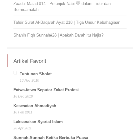
Zaadul Ma’ad #14 : Petunjuk Nabi ﷺ dalam Tidur dan
Bermuamalah
Tafsir Surat Al-Baqarah Ayat 218 | Tiga Unsur Kebahagiaan
Shahih Fiqh Sunnah#28 | Apakah Darah itu Najis?
Artikel Favorit
Tuntunan Sholat
13 Nov 2010
Fatwa-fatwa Seputar Zakat Profesi
16 Dec 2010
Kesesatan Ahmadiyah
10 Feb 2011
Laksanakan Syariat Islam
26 Apr 2011
Sunnah-Sunnah Ketika Berbuka Puasa