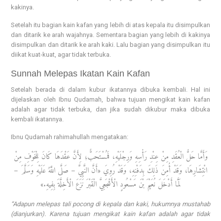
kakinya.
Setelah itu bagian kain kafan yang lebih di atas kepala itu disimpulkan
dan ditarik ke arah wajahnya. Sementara bagian yang lebih di kakinya
disimpulkan dan ditarik ke arah kaki. Lalu bagian yang disimpulkan itu
diikat kuat-kuat, agar tidak terbuka.
Sunnah Melepas Ikatan Kain Kafan
Setelah berada di dalam kubur ikatannya dibuka kembali. Hal ini
dijelaskan oleh Ibnu Qudamah, bahwa tujuan mengikat kain kafan
adalah agar tidak terbuka, dan jika sudah dikubur maka dibuka
kembali ikatannya.
Ibnu Qudamah rahimahullah mengatakan:
وَأَمَّا حَلُّ الْعُقَدِ مِنْ عِنْدِ رَأْسِهِ وَرِجْلَيْهِ، فَمُسْتَحَبٌّ؛ لِأَنَّ عَقْدَهَا كَانَ لِلْخَوْفِ مِنْ
انْتِشَارِهَا، وَقَدْ أُمِنَ ذَلِكَ بِدَفْنِهِ، وَقَدْ رُوِيَ «أَنَّ النَّبِيَّ – صَلَّى اللَّهُ عَلَيْهِ وَسَلَّمَ –
لَمَّا أَدْخَلَ نُعَيْمَ بْنَ مَسْعُودٍ الْأَشْجَعِيَّ الْقَبْرَ نَزَعَ الْأَخِلَّةَ بِفِيهِ.»
“Adapun melepas tali pocong di kepala dan kaki, hukumnya mustahab
(dianjurkan). Karena tujuan mengikat kain kafan adalah agar tidak