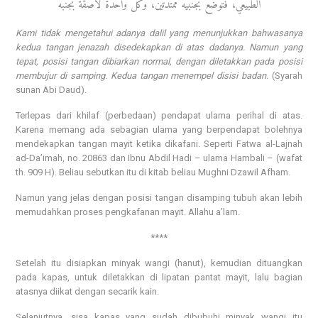
الطبيعي، فتوضع بجنبيه ممتدتين، وكل واحدة لاصقة بجنبه
Kami tidak mengetahui adanya dalil yang menunjukkan bahwasanya
kedua tangan jenazah disedekapkan di atas dadanya. Namun yang
tepat, posisi tangan dibiarkan normal, dengan diletakkan pada posisi
membujur di samping. Kedua tangan menempel disisi badan.
(Syarah
sunan Abi Daud).
Terlepas dari khilaf (perbedaan) pendapat ulama perihal di atas.
Karena memang ada sebagian ulama yang berpendapat bolehnya
mendekapkan tangan mayit ketika dikafani. Seperti Fatwa al-Lajnah
ad-Da’imah, no. 20863 dan Ibnu Abdil Hadi – ulama Hambali – (wafat
th. 909 H). Beliau sebutkan itu di kitab beliau Mughni Dzawil Afham.
Namun yang jelas dengan posisi tangan disamping tubuh akan lebih
memudahkan proses pengkafanan mayit. Allahu a’lam.
****
Setelah itu disiapkan minyak wangi (hanut), kemudian dituangkan
pada kapas, untuk diletakkan di lipatan pantat mayit, lalu bagian
atasnya diikat dengan secarik kain.
Selanjutnya, sisa kapas yang sudah dibubuhi minyak wangi itu