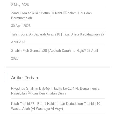
2 May 2026
Zaadul Ma’ad #14 : Petunjuk Nabi ﷺ dalam Tidur dan
Bermuamalah
30 April 2026
Tafsir Surat Al-Baqarah Ayat 218 | Tiga Unsur Kebahagiaan
27
April 2026
Shahih Fiqh Sunnah#28 | Apakah Darah itu Najis?
27 April
2026
Artikel Terbaru
Riyadhus Shalihin Bab-55 | Hadits ke-18/474: Berpalingnya
Rasulullah ﷺ dari Kenikmatan Dunia
Kitab Tauhid #5 | Bab-1 Hakikat dan Kedudukan Tauhid | 10
Wasiat Allah (Al-Washaya Al-Asyr)