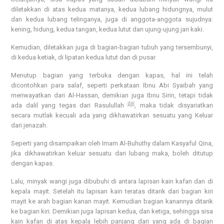
diletakkan di atas kedua matanya, kedua lubang hidungnya, mulut
dan kedua lubang telinganya, juga di anggota-anggota sujudnya:
kening, hidung, kedua tangan, kedua lutut dan ujung-ujung jari kaki.
Kemudian, diletakkan juga di bagian-bagian tubuh yang tersembunyi,
di kedua ketiak, di lipatan kedua lutut dan di pusar.
Menutup bagian yang terbuka dengan kapas, hal ini telah
dicontohkan para salaf, seperti perkataan Ibnu Abi Syaibah yang
meriwayatkan dari Al-Hassan, demikian juga Ibnu Sirin, tetapi tidak
ada dalil yang tegas dari Rasulullah ﷺ, maka tidak disyariatkan
secara mutlak kecuali ada yang dikhawatirkan sesuatu yang Keluar
dari jenazah.
Seperti yang disampaikan oleh Imam Al-Buhuthy dalam Kasyaful Qina,
jika dikhawatirkan keluar sesuatu dari lubang maka, boleh ditutup
dengan kapas.
Lalu, minyak wangi juga dibubuhi di antara lapisan kain kafan dan di
kepala mayit. Setelah itu lapisan kain teratas ditarik dari bagian kiri
mayit ke arah bagian kanan mayit. Kemudian bagian kanannya ditarik
ke bagian kiri. Demikian juga lapisan kedua, dan ketiga, sehingga sisa
kain kafan di atas kepala lebih panjang dari yang ada di bagian