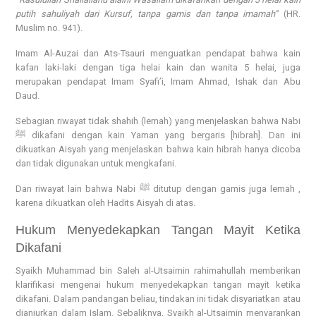
putih sahuliyah dari Kursuf, tanpa gamis dan tanpa imamah”
(HR.
Muslim no. 941).
Imam Al-Auzai dan Ats-Tsauri menguatkan pendapat bahwa kain
kafan laki-laki dengan tiga helai kain dan wanita 5 helai, juga
merupakan pendapat Imam Syafi’i, Imam Ahmad, Ishak dan Abu
Daud.
Sebagian riwayat tidak shahih (lemah) yang menjelaskan bahwa Nabi
ﷺ dikafani dengan kain Yaman yang bergaris [hibrah]. Dan ini
dikuatkan Aisyah yang menjelaskan bahwa kain hibrah hanya dicoba
dan tidak digunakan untuk mengkafani.
Dan riwayat lain bahwa Nabi ﷺ ditutup dengan gamis juga lemah ,
karena dikuatkan oleh Hadits Aisyah di atas.
Hukum Menyedekapkan Tangan Mayit Ketika
Dikafani
Syaikh Muhammad bin Saleh al-Utsaimin rahimahullah memberikan
klarifikasi mengenai hukum menyedekapkan tangan mayit ketika
dikafani. Dalam pandangan beliau, tindakan ini tidak disyariatkan atau
dianjurkan dalam Islam. Sebaliknya, Syaikh al-Utsaimin menyarankan