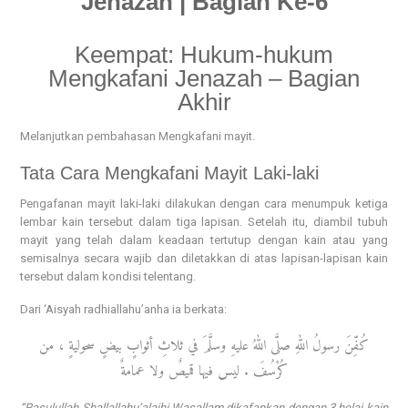
Jenazah | Bagian Ke-6
Keempat: Hukum-hukum
Mengkafani Jenazah – Bagian
Akhir
Melanjutkan pembahasan Mengkafani mayit.
Tata Cara Mengkafani Mayit Laki-laki
Pengafanan mayit laki-laki dilakukan dengan cara menumpuk ketiga
lembar kain tersebut dalam tiga lapisan. Setelah itu, diambil tubuh
mayit yang telah dalam keadaan tertutup dengan kain atau yang
semisalnya secara wajib dan diletakkan di atas lapisan-lapisan kain
tersebut dalam kondisi telentang.
Dari ‘Aisyah radhiallahu’anha ia berkata:
كُفِّنَ رسولُ اللهِ صلَّى اللهُ عليهِ وسلَّمَ في ثلاثِ أثوابٍ بيضٍ سحوليةٍ ، من
كُرْسُفَ . ليس فيها قميصٌ ولا عمامةٌ
“Rasulullah Shallallahu’alaihi Wasallam dikafankan dengan 3 helai kain