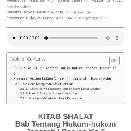
Membahas:
Mulakhas Fiqhi Syaikh Shalih bin Fauzan Al Fauzan
𝓱𝓪𝓯𝓲𝔃𝓱𝓪𝓱𝓾𝓵𝓵𝓪𝓱
Bersama
Ustadz Hanafi Abu Arify, Lc 𝓱𝓪𝓯𝓲𝔃𝓱𝓪𝓱𝓾𝓵𝓵𝓪𝓱
Pertemuan:
Doha, 25 Jumadil Awal 1447 / 16 November 2025
Table of Contents
KITAB SHALAT Bab Tentang Hukum-hukum Jenazah | Bagian Ke-
6
Keempat: Hukum-hukum Mengkafani Jenazah – Bagian Akhir
Tata Cara Mengkafani Mayit Laki-laki
Hukum Menyedekapkan Tangan Mayit Ketika Dikafani
Sunnah Melepas Ikatan Kain Kafan
Tata Cara Mengkafani Mayit Perempuan
KITAB SHALAT
Bab Tentang Hukum-hukum