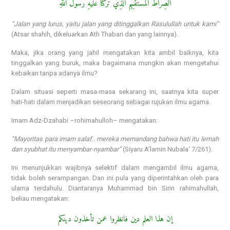
الصِّرَاطُ الْمُستَقـِيْمُ الَّذِي تَرَكَنَا عَلَيْهِ رَسُوْلُ اللهِ
“Jalan yang lurus, yaitu jalan yang ditinggalkan Rasulullah untuk kami”
(Atsar shahih, dikeluarkan Ath Thabari dan yang lainnya).
Maka, jika orang yang jahil mengatakan kita ambil baiknya, kita
tinggalkan yang buruk, maka bagaimana mungkin akan mengetahui
kebaikan tanpa adanya ilmu?
Dalam situasi seperti masa-masa sekarang ini, saatnya kita super
hati-hati dalam menjadikan seseorang sebagai rujukan ilmu agama.
Imam Adz-Dzahabi –rohimahulloh– mengatakan:
“Mayoritas para imam salaf.. mereka memandang bahwa hati itu lemah
dan syubhat itu menyambar-nyambar”
(Siyaru A’lamin Nubala‘ 7/261).
Ini menunjukkan wajibnya selektif dalam mengambil ilmu agama,
tidak boleh serampangan. Dan ini pula yang diperintahkan oleh para
ulama terdahulu. Diantaranya Muhammad bin Sirin rahimahullah,
beliau mengatakan:
إن هذا العلم دين فانظروا عمن تأخذون دينكم