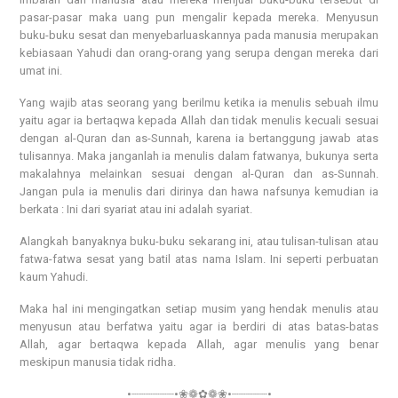
pasar-pasar maka uang pun mengalir kepada mereka. Menyusun
buku-buku sesat dan menyebarluaskannya pada manusia merupakan
kebiasaan Yahudi dan orang-orang yang serupa dengan mereka dari
umat ini.
Yang wajib atas seorang yang berilmu ketika ia menulis sebuah ilmu
yaitu agar ia bertaqwa kepada Allah dan tidak menulis kecuali sesuai
dengan al-Quran dan as-Sunnah, karena ia bertanggung jawab atas
tulisannya. Maka janganlah ia menulis dalam fatwanya, bukunya serta
makalahnya melainkan sesuai dengan al-Quran dan as-Sunnah.
Jangan pula ia menulis dari dirinya dan hawa nafsunya kemudian ia
berkata : Ini dari syariat atau ini adalah syariat.
Alangkah banyaknya buku-buku sekarang ini, atau tulisan-tulisan atau
fatwa-fatwa sesat yang batil atas nama Islam. Ini seperti perbuatan
kaum Yahudi.
Maka hal ini mengingatkan setiap musim yang hendak menulis atau
menyusun atau berfatwa yaitu agar ia berdiri di atas batas-batas
Allah, agar bertaqwa kepada Allah, agar menulis yang benar
meskipun manusia tidak ridha.
•┈┈┈┈┈┈•❀❁✿❁❀•┈┈┈┈┈•