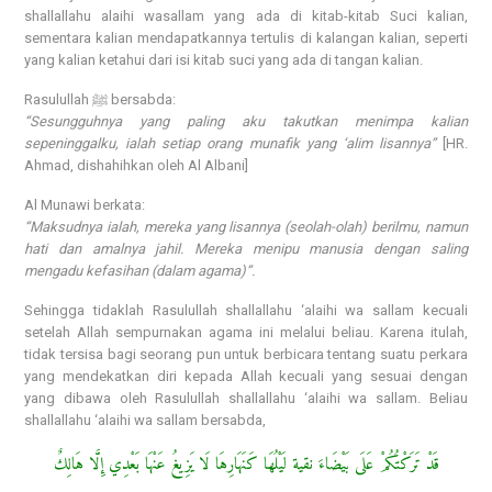
shallallahu alaihi wasallam yang ada di kitab-kitab Suci kalian,
sementara kalian mendapatkannya tertulis di kalangan kalian, seperti
yang kalian ketahui dari isi kitab suci yang ada di tangan kalian.
Rasulullah ﷺ bersabda:
“Sesungguhnya yang paling aku takutkan menimpa kalian
sepeninggalku, ialah setiap orang munafik yang ‘alim lisannya”
[HR.
Ahmad, dishahihkan oleh Al Albani]
Al Munawi berkata:
“Maksudnya ialah, mereka yang lisannya (seolah-olah) berilmu, namun
hati dan amalnya jahil. Mereka menipu manusia dengan saling
mengadu kefasihan (dalam agama)”.
Sehingga tidaklah Rasulullah shallallahu ‘alaihi wa sallam kecuali
setelah Allah sempurnakan agama ini melalui beliau. Karena itulah,
tidak tersisa bagi seorang pun untuk berbicara tentang suatu perkara
yang mendekatkan diri kepada Allah kecuali yang sesuai dengan
yang dibawa oleh Rasulullah shallallahu ‘alaihi wa sallam. Beliau
shallallahu ‘alaihi wa sallam bersabda,
قَدْ تَرَكْتُكُمْ عَلَى بَيْضَاءَ نقية لَيْلُهَا كَنَهَارِهَا لَا يَزِيغُ عَنْهَا بَعْدِي إِلَّا هَالِكٌ