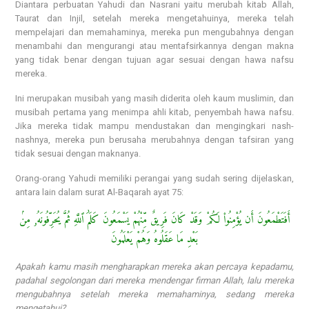
Diantara perbuatan Yahudi dan Nasrani yaitu merubah kitab Allah,
Taurat dan Injil, setelah mereka mengetahuinya, mereka telah
mempelajari dan memahaminya, mereka pun mengubahnya dengan
menambahi dan mengurangi atau mentafsirkannya dengan makna
yang tidak benar dengan tujuan agar sesuai dengan hawa nafsu
mereka.
Ini merupakan musibah yang masih diderita oleh kaum muslimin, dan
musibah pertama yang menimpa ahli kitab, penyembah hawa nafsu.
Jika mereka tidak mampu mendustakan dan mengingkari nash-
nashnya, mereka pun berusaha merubahnya dengan tafsiran yang
tidak sesuai dengan maknanya.
Orang-orang Yahudi memiliki perangai yang sudah sering dijelaskan,
antara lain dalam surat Al-Baqarah ayat 75:
أَفَتَطْمَعُونَ أَن يُؤْمِنُوا۟ لَكُمْ وَقَدْ كَانَ فَرِيقٌ مِّنْهُمْ يَسْمَعُونَ كَلَٰمَ ٱللَّهِ ثُمَّ يُحَرِّفُونَهُۥ مِنۢ
بَعْدِ مَا عَقَلُوهُ وَهُمْ يَعْلَمُونَ
Apakah kamu masih mengharapkan mereka akan percaya kepadamu,
padahal segolongan dari mereka mendengar firman Allah, lalu mereka
mengubahnya setelah mereka memahaminya, sedang mereka
mengetahui?.