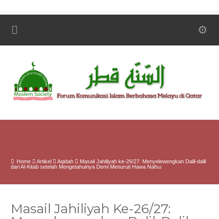
Home
Artikel
Aqidah
Masail Jahiliyah ke-26/27: Menyelewengkan Dalil-dalil
dari Al-Kitab setelah Mengetahuinya Demi Menuruti Hawa Nafsu
Masail Jahiliyah Ke-26/27: