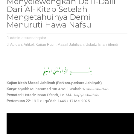
Menyelewengkan Dalil-Dalil
Dari Al-Kitab Setelah
Mengetahuinya Demi
Menuruti Hawa Nafsu
admin-assunnahqatar
Aqidah
,
Artikel
,
Kajian Rutin
,
Masail Jahiliyah
,
Ustadz Isnan Efendi
بِسْــــــــــــــــــمِ اللهِ الرَّحْمَنِ الرَّحِيْمِ
Kajian Kitab Masail Jahiliyah (Perkara-perkara Jahiliyah)
Karya:
Syaikh Muhammad bin Abdul Wahab 𝓡𝓪𝓱𝓲𝓶𝓪𝓱𝓾𝓵𝓵𝓪𝓱
Pemateri:
Ustadz Isnan Efendi, Lc. MA. 𝓱𝓪𝓯𝓲𝔃𝓱𝓪𝓱𝓾𝓵𝓵𝓪𝓱
Pertemuan 22:
19 Dzulqa’dah 1446 / 17 Mei 2025