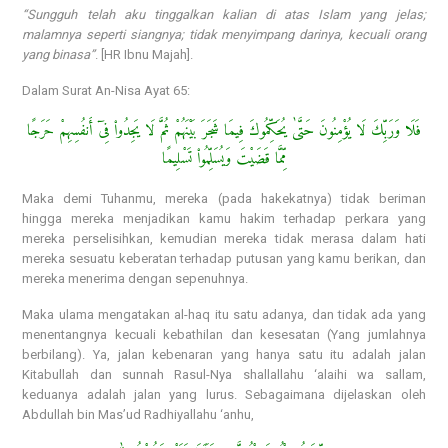
“Sungguh telah aku tinggalkan kalian di atas Islam yang jelas;
malamnya seperti siangnya; tidak menyimpang darinya, kecuali orang
yang binasa”
. [HR Ibnu Majah].
Dalam Surat An-Nisa Ayat 65:
فَلَا وَرَبِّكَ لَا يُؤْمِنُونَ حَتَّىٰ يُحَكِّمُوكَ فِيمَا شَجَرَ بَيْنَهُمْ ثُمَّ لَا يَجِدُوا۟ فِىٓ أَنفُسِهِمْ حَرَجًا
مِّمَّا قَضَيْتَ وَيُسَلِّمُوا۟ تَسْلِيمًا
Maka demi Tuhanmu, mereka (pada hakekatnya) tidak beriman
hingga mereka menjadikan kamu hakim terhadap perkara yang
mereka perselisihkan, kemudian mereka tidak merasa dalam hati
mereka sesuatu keberatan terhadap putusan yang kamu berikan, dan
mereka menerima dengan sepenuhnya.
Maka ulama mengatakan al-haq itu satu adanya, dan tidak ada yang
menentangnya kecuali kebathilan dan kesesatan (Yang jumlahnya
berbilang). Ya, jalan kebenaran yang hanya satu itu adalah jalan
Kitabullah dan sunnah Rasul-Nya shallallahu ‘alaihi wa sallam,
keduanya adalah jalan yang lurus. Sebagaimana dijelaskan oleh
Abdullah bin Mas’ud Radhiyallahu ‘anhu,