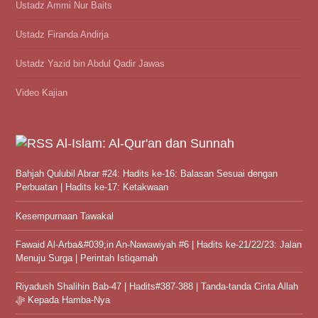
Ustadz Ammi Nur Baits
Ustadz Firanda Andirja
Ustadz Yazid bin Abdul Qadir Jawas
Video Kajian
Al-Islam: Al-Qur'an dan Sunnah
Bahjah Qulubil Abrar #24: Hadits ke-16: Balasan Sesuai dengan
Perbuatan | Hadits ke-17: Ketakwaan
Kesempurnaan Tawakal
Fawaid Al-Arba&#039;in An-Nawawiyah #6 | Hadits ke-21/22/23: Jalan
Menuju Surga | Perintah Istiqamah
Riyadush Shalihin Bab-47 | Hadits#387-388 | Tanda-tanda Cinta Allah
ﷻ Kepada Hamba-Nya