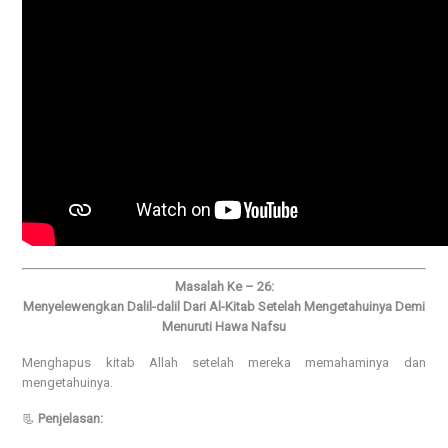
Masalah Ke – 26:
Menyelewengkan Dalil-dalil Dari Al-Kitab Setelah Mengetahuinya Demi
Menuruti Hawa Nafsu
Menghapus kitab Allah setelah mereka memahaminya dan
mengetahuinya.
📃
Penjelasan: