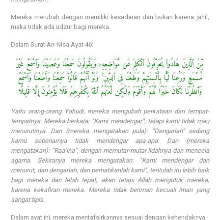
Mereka merubah dengan memiliki kesadaran dan bukan karena jahil,
maka tidak ada udzur bagi mereka.
Dalam Surat An-Nisa Ayat 46:
مِّنَ ٱلَّذِينَ هَادُوا۟ يُحَرِّفُونَ ٱلْكَلِمَ عَن مَّوَاضِعِهِۦ وَيَقُولُونَ سَمِعْنَا وَعَصَيْنَا وَٱسْمَعْ غَيْرَ
مُسْمَعٍ وَرَٰعِنَا لَيًّۢا بِأَلْسِنَتِهِمْ وَطَعْنًا فِى ٱلدِّينِ ۚ وَلَوْ أَنَّهُمْ قَالُوا۟ سَمِعْنَا وَأَطَعْنَا وَٱسْمَعْ
وَٱنظُرْنَا لَكَانَ خَيْرًا لَّهُمْ وَأَقْوَمَ وَلَٰكِن لَّعَنَهُمُ ٱللَّهُ بِكُفْرِهِمْ فَلَا يُؤْمِنُونَ إِلَّا قَلِيلًا
Yaitu orang-orang Yahudi, mereka mengubah perkataan dari tempat-
tempatnya. Mereka berkata: “Kami mendengar”, tetapi kami tidak mau
menurutinya. Dan (mereka mengatakan pula): “Dengarlah” sedang
kamu sebenarnya tidak mendengar apa-apa. Dan (mereka
mengatakan): “Raa’ina”, dengan memutar-mutar lidahnya dan mencela
agama. Sekiranya mereka mengatakan: “Kami mendengar dan
menurut, dan dengarlah, dan perhatikanlah kami”, tentulah itu lebih baik
bagi mereka dan lebih tepat, akan tetapi Allah mengutuk mereka,
karena kekafiran mereka. Mereka tidak beriman kecuali iman yang
sangat tipis.
Dalam ayat ini, mereka mentafsirkannya sesuai dengan kehendaknya.