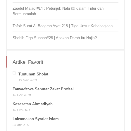
Zaadul Ma’ad #14 : Petunjuk Nabi ﷺ dalam Tidur dan
Bermuamalah
Tafsir Surat Al-Baqarah Ayat 218 | Tiga Unsur Kebahagiaan
Shahih Fiqh Sunnah#28 | Apakah Darah itu Najis?
Artikel Favorit
Tuntunan Sholat
13 Nov 2010
Fatwa-fatwa Seputar Zakat Profesi
16 Dec 2010
Kesesatan Ahmadiyah
10 Feb 2011
Laksanakan Syariat Islam
26 Apr 2011