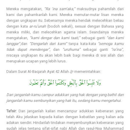
Mereka mengatakan,
”Ra ’ina sam’aka,”
maksudnya pahamilah dari
kami dan pahamkanlah kami. Mereka memutar-mutar lisan mereka
dengan ungkapan itu. Sebenarnya mereka hendak melecehkan beliau
dengan kata
ar-ru’unah
(bodoh sekali), sesuai dengan Bahasa yang
mereka miliki, dan melecehkan agama islam. Seandainya mereka
mengatakan,
”kami dengar dan kami taati,”
sebagai ganti
”dan kami
langgar”
,dan
“Dengarlah dari kami”
tanpa kata-kata
“semoga kamu
tidak dapat mendengar”,
dan
“unzhurna”
sebagai ganti
“ra’ina”
,
niscaya ungkapan itu akan lebih baik bagi mereka di sisi allah dan
merupakan ucapan yang lebih lurus.
Dalam Surat Al-Baqarah Ayat 42 Allah ﷻ memerintahkan:
وَلَا تَلْبِسُوا۟ ٱلْحَقَّ بِٱلْبَٰطِلِ وَتَكْتُمُوا۟ ٱلْحَقَّ وَأَنتُمْ تَعْلَمُونَ
Dan janganlah kamu campur adukkan yang hak dengan yang bathil dan
janganlah kamu sembunyikan yang hak itu, sedang kamu mengetahui.
Tafsir:
Dan janganlah kalian mencampur adukkan kebenaran yang
telah Aku jelaskan kepada kalian dengan kebatilan yang kalian ada
adakan sendiri. Hindarilah tindakan menyembunyikan kebenaran yang
sudah jelas tentang sifat-sifat nabi Allah dan rasul-Nya Muhammad