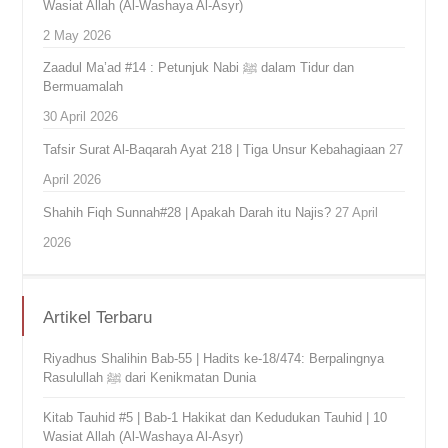
Wasiat Allah (Al-Washaya Al-Asyr)
2 May 2026
Zaadul Ma’ad #14 : Petunjuk Nabi ﷺ dalam Tidur dan
Bermuamalah
30 April 2026
Tafsir Surat Al-Baqarah Ayat 218 | Tiga Unsur Kebahagiaan
27
April 2026
Shahih Fiqh Sunnah#28 | Apakah Darah itu Najis?
27 April
2026
Artikel Terbaru
Riyadhus Shalihin Bab-55 | Hadits ke-18/474: Berpalingnya
Rasulullah ﷺ dari Kenikmatan Dunia
Kitab Tauhid #5 | Bab-1 Hakikat dan Kedudukan Tauhid | 10
Wasiat Allah (Al-Washaya Al-Asyr)