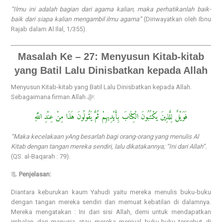
“Ilmu ini adalah bagian dari agama kalian, maka perhatikanlah baik-
baik dari siapa kalian mengambil ilmu agama”
(Diriwayatkan oleh Ibnu
Rajab dalam Al Ilal, 1/355).
Masalah Ke – 27: Menyusun Kitab-kitab
yang Batil Lalu Dinisbatkan kepada Allah
Menyusun Kitab-kitab yang Batil Lalu Dinisbatkan kepada Allah.
Sebagaimana firman Allah ﷻ:
فَوَيْلٌ لِلَّذِينَ يَكْتُبُونَ الْكِتَابَ بِأَيْدِيهِمْ ثُمَّ يَقُولُونَ هَذَا مِنْ عِنْدِ اللَّهِ
“Maka kecelakaan yAng besarlah bagi orang-orang yang menulis Al
Kitab dengan tangan mereka sendiri, lalu dikatakannya; “Ini dari Allah”.
(QS. al-Baqarah : 79).
📃
Penjelasan:
Diantara keburukan kaum Yahudi yaitu mereka menulis buku-buku
dengan tangan mereka sendiri dan memuat kebatilan di dalamnya.
Mereka mengatakan : Ini dari sisi Allah, demi untuk mendapatkan
imbalan dari manusia atau mereka menjual buku-buku tersebut di