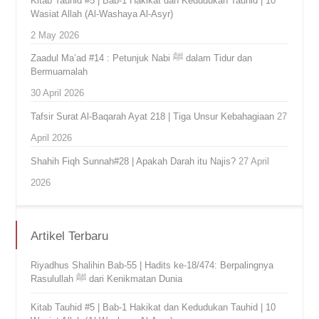
Kitab Tauhid #5 | Bab-1 Hakikat dan Kedudukan Tauhid | 10
Wasiat Allah (Al-Washaya Al-Asyr)
2 May 2026
Zaadul Ma’ad #14 : Petunjuk Nabi ﷺ dalam Tidur dan
Bermuamalah
30 April 2026
Tafsir Surat Al-Baqarah Ayat 218 | Tiga Unsur Kebahagiaan
27
April 2026
Shahih Fiqh Sunnah#28 | Apakah Darah itu Najis?
27 April
2026
Artikel Terbaru
Riyadhus Shalihin Bab-55 | Hadits ke-18/474: Berpalingnya
Rasulullah ﷺ dari Kenikmatan Dunia
Kitab Tauhid #5 | Bab-1 Hakikat dan Kedudukan Tauhid | 10