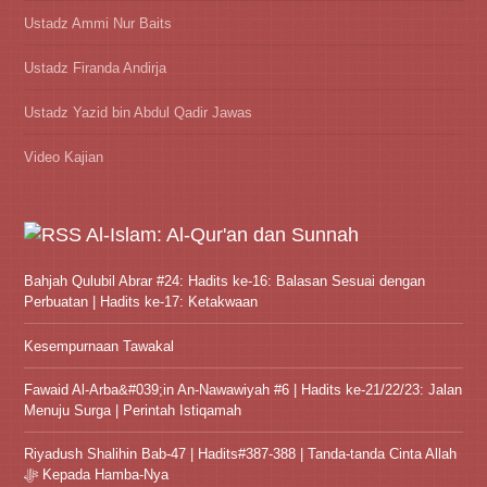
Ustadz Ammi Nur Baits
Ustadz Firanda Andirja
Ustadz Yazid bin Abdul Qadir Jawas
Video Kajian
Al-Islam: Al-Qur'an dan Sunnah
Bahjah Qulubil Abrar #24: Hadits ke-16: Balasan Sesuai dengan
Perbuatan | Hadits ke-17: Ketakwaan
Kesempurnaan Tawakal
Fawaid Al-Arba&#039;in An-Nawawiyah #6 | Hadits ke-21/22/23: Jalan
Menuju Surga | Perintah Istiqamah
Riyadush Shalihin Bab-47 | Hadits#387-388 | Tanda-tanda Cinta Allah
ﷻ Kepada Hamba-Nya