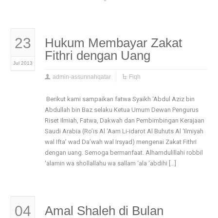
23
Hukum Membayar Zakat
Fithri dengan Uang
Jul 2013
admin-assunnahqatar
Fiqh
Berikut kami sampaikan fatwa Syaikh ‘Abdul Aziz bin
Abdullah bin Baz selaku Ketua Umum Dewan Pengurus
Riset Ilmiah, Fatwa, Dakwah dan Pembimbingan Kerajaan
Saudi Arabia (Ro’is Al ‘Aam Li-idarot Al Buhuts Al ‘Ilmiyah
wal Ifta’ wad Da’wah wal Irsyad) mengenai Zakat Fithri
dengan uang. Semoga bermanfaat. Alhamdulillahi robbil
‘alamin wa shollallahu wa sallam ‘ala ‘abdihi […]
04
Amal Shaleh di Bulan