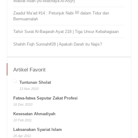
Wasiat Allah (Al-Washaya Al-Asyr)
Zaadul Ma’ad #14 : Petunjuk Nabi ﷺ dalam Tidur dan
Bermuamalah
Tafsir Surat Al-Baqarah Ayat 218 | Tiga Unsur Kebahagiaan
Shahih Fiqh Sunnah#28 | Apakah Darah itu Najis?
Artikel Favorit
Tuntunan Sholat
13 Nov 2010
Fatwa-fatwa Seputar Zakat Profesi
16 Dec 2010
Kesesatan Ahmadiyah
10 Feb 2011
Laksanakan Syariat Islam
26 Apr 2011