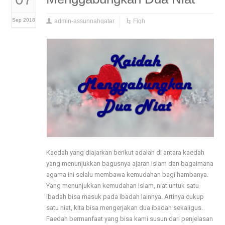
Sep 2018
admin-assunnahqatar
Fiqh
Kaedah yang diajarkan berikut adalah di antara kaedah
yang menunjukkan bagusnya ajaran Islam dan bagaimana
agama ini selalu membawa kemudahan bagi hambanya.
Yang menunjukkan kemudahan Islam, niat untuk satu
ibadah bisa masuk pada ibadah lainnya. Artinya cukup
satu niat, kita bisa mengerjakan dua ibadah sekaligus.
Faedah bermanfaat yang bisa kami susun dari penjelasan