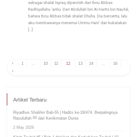
sebagai shalat Isyraq diperoleh dari Ibnu Abbas
Radhiyallahu ‘anhu. Dari Abdullah bin Al-Harits bin Naufal,
bahwa Ibnu Abbas tidak shalat Dhuha. Dia bercerita, lalu
aku membawanya menemui Ummu Hani’ dan kukatakan
[…]
1
…
10
11
12
13
14
…
16
Artikel Terbaru
Riyadhus Shalihin Bab-55 | Hadits ke-18/474: Berpalingnya
Rasulullah ﷺ dari Kenikmatan Dunia
2 May 2026