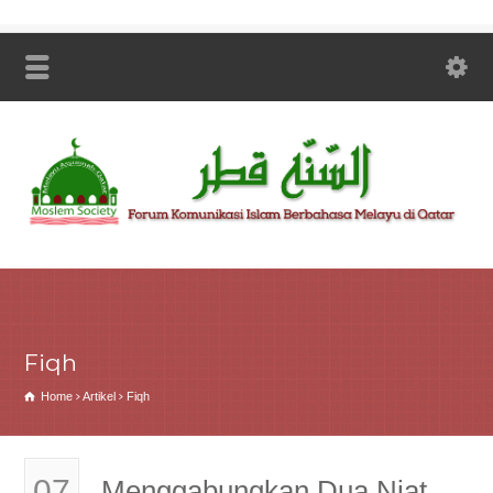
Fiqh
Home
Artikel
Fiqh
07
Menggabungkan Dua Niat