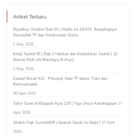
Artikel Terbaru
Riyadhus Shalihin Bab-55 | Hadits ke-18/474: Berpalingnya
Rasulullah ﷺ dari Kenikmatan Dunia
2 May 2026
Kitab Tauhid #5 | Bab-1 Hakikat dan Kedudukan Tauhid | 10
Wasiat Allah (Al-Washaya Al-Asyr)
2 May 2026
Zaadul Ma’ad #14 : Petunjuk Nabi ﷺ dalam Tidur dan
Bermuamalah
30 April 2026
Tafsir Surat Al-Baqarah Ayat 218 | Tiga Unsur Kebahagiaan
27
April 2026
Shahih Fiqh Sunnah#28 | Apakah Darah itu Najis?
27 April
2026