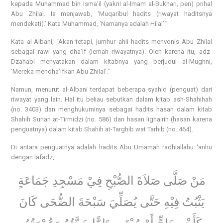
kepada Muhammad bin Isma’il (yakni al-Imam al-Bukhari, pen) prihal
Abu Zhilal. Ia menjawab, ‘Muqaribul hadits (riwayat haditsnya
mendekati).’ Kata Muhammad, ‘Namanya adalah Hilal’.”
Kata al-Albani, “Akan tetapi, jumhur ahli hadits menvonis Abu Zhilal
sebagai rawi yang dha’if (lemah riwayatnya). Oleh karena itu, adz-
Dzahabi menyatakan dalam kitabnya yang berjudul al-Mughni,
‘Mereka mendha’ifkan Abu Zhilal’.”
Namun, menurut al-Albani terdapat beberapa syahid (penguat) dari
riwayat yang lain. Hal itu beliau sebutkan dalam kitab ash-Shahihah
(no. 3403) dan menghukuminya sebagai hadits hasan dalam kitab
Shahih Sunan at-Tirmidzi (no. 586) dan hasan lighairih (hasan karena
penguatnya) dalam kitab Shahih at-Targhib wat Tarhib (no. 464).
Di antara penguatnya adalah hadits Abu Umamah radhiallahu ‘anhu
dengan lafadz,
مَنْ صَلَّى صَلاَةَ الصُّبْحِ فِيْ مَسْجِدِ جَمَاعَةٍ
يَثْبُتُ فِيْهِ حَتَّى يُصَلِّيَ سَبْحَةَ الضُّحَى كَانَ