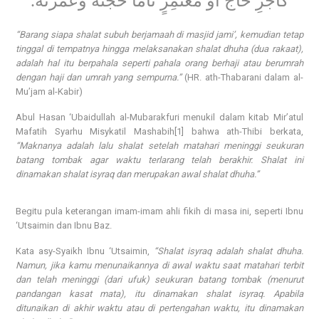
كَأَجْرِ حَاجٍّ أَوْ مُعْتَمِرٍ تَامًّا حَجَّتُهُ وَعُمْرَتُهُ.
“Barang siapa shalat subuh berjamaah di masjid jami’, kemudian tetap
tinggal di tempatnya hingga melaksanakan shalat dhuha (dua rakaat),
adalah hal itu berpahala seperti pahala orang berhaji atau berumrah
dengan haji dan umrah yang sempurna.”
(HR. ath-Thabarani dalam al-
Mu’jam al-Kabir)
Abul Hasan ‘Ubaidullah al-Mubarakfuri menukil dalam kitab Mir’atul
Mafatih Syarhu Misykatil Mashabih[1] bahwa ath-Thibi berkata,
“Maknanya adalah lalu shalat setelah matahari meninggi seukuran
batang tombak agar waktu terlarang telah berakhir. Shalat ini
dinamakan shalat isyraq dan merupakan awal shalat dhuha.”
Begitu pula keterangan imam-imam ahli fikih di masa ini, seperti Ibnu
‘Utsaimin dan Ibnu Baz.
Kata asy-Syaikh Ibnu ‘Utsaimin,
“Shalat isyraq adalah shalat dhuha.
Namun, jika kamu menunaikannya di awal waktu saat matahari terbit
dan telah meninggi (dari ufuk) seukuran batang tombak (menurut
pandangan kasat mata), itu dinamakan shalat isyraq. Apabila
ditunaikan di akhir waktu atau di pertengahan waktu, itu dinamakan