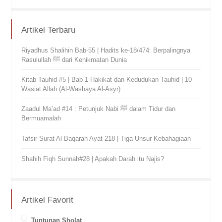
Artikel Terbaru
Riyadhus Shalihin Bab-55 | Hadits ke-18/474: Berpalingnya
Rasulullah ﷺ dari Kenikmatan Dunia
Kitab Tauhid #5 | Bab-1 Hakikat dan Kedudukan Tauhid | 10
Wasiat Allah (Al-Washaya Al-Asyr)
Zaadul Ma’ad #14 : Petunjuk Nabi ﷺ dalam Tidur dan
Bermuamalah
Tafsir Surat Al-Baqarah Ayat 218 | Tiga Unsur Kebahagiaan
Shahih Fiqh Sunnah#28 | Apakah Darah itu Najis?
Artikel Favorit
Tuntunan Sholat