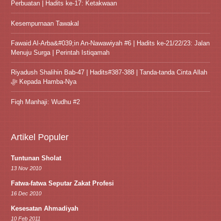
Perbuatan | Hadits ke-17: Ketakwaan
Kesempurnaan Tawakal
Fawaid Al-Arba&#039;in An-Nawawiyah #6 | Hadits ke-21/22/23: Jalan
Menuju Surga | Perintah Istiqamah
Riyadush Shalihin Bab-47 | Hadits#387-388 | Tanda-tanda Cinta Allah
ﷻ Kepada Hamba-Nya
Fiqh Manhaji: Wudhu #2
Artikel Populer
Tuntunan Sholat
13 Nov 2010
Fatwa-fatwa Seputar Zakat Profesi
16 Dec 2010
Kesesatan Ahmadiyah
10 Feb 2011