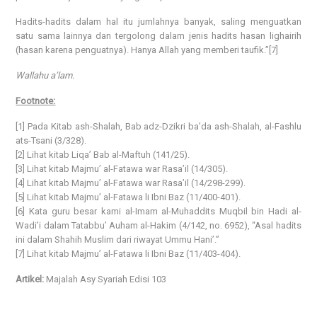
Hadits-hadits dalam hal itu jumlahnya banyak, saling menguatkan
satu sama lainnya dan tergolong dalam jenis hadits hasan lighairih
(hasan karena penguatnya). Hanya Allah yang memberi taufik.”[7]
Wallahu a’lam.
Footnote:
[1] Pada Kitab ash-Shalah, Bab adz-Dzikri ba’da ash-Shalah, al-Fashlu
ats-Tsani (3/328).
[2] Lihat kitab Liqa’ Bab al-Maftuh (141/25).
[3] Lihat kitab Majmu’ al-Fatawa war Rasa’il (14/305).
[4] Lihat kitab Majmu’ al-Fatawa war Rasa’il (14/298-299).
[5] Lihat kitab Majmu’ al-Fatawa li Ibni Baz (11/400-401).
[6] Kata guru besar kami al-Imam al-Muhaddits Muqbil bin Hadi al-
Wadi’i dalam Tatabbu’ Auham al-Hakim (4/142, no. 6952), “Asal hadits
ini dalam Shahih Muslim dari riwayat Ummu Hani’.”
[7] Lihat kitab Majmu’ al-Fatawa li Ibni Baz (11/403-404).
Artikel:
Majalah Asy Syariah Edisi 103