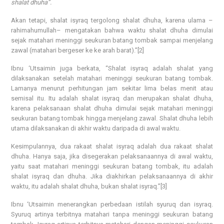
shalat dhuha”.
Akan tetapi, shalat isyraq tergolong shalat dhuha, karena ulama –
rahimahumullah– mengatakan bahwa waktu shalat dhuha dimulai
sejak matahari meninggi seukuran batang tombak sampai menjelang
zawal (matahari bergeser ke ke arah barat).”[2]
Ibnu ‘Utsaimin juga berkata, “Shalat isyraq adalah shalat yang
dilaksanakan setelah matahari meninggi seukuran batang tombak.
Lamanya menurut perhitungan jam sekitar lima belas menit atau
semisal itu. Itu adalah shalat isyraq dan merupakan shalat dhuha,
karena pelaksanaan shalat dhuha dimulai sejak matahari meninggi
seukuran batang tombak hingga menjelang zawal. Shalat dhuha lebih
utama dilaksanakan di akhir waktu daripada di awal waktu.
Kesimpulannya, dua rakaat shalat isyraq adalah dua rakaat shalat
dhuha. Hanya saja, jika disegerakan pelaksanaannya di awal waktu,
yaitu saat matahari meninggi seukuran batang tombak, itu adalah
shalat isyraq dan dhuha. Jika diakhirkan pelaksanaannya di akhir
waktu, itu adalah shalat dhuha, bukan shalat isyraq.”[3]
Ibnu ‘Utsaimin menerangkan perbedaan istilah syuruq dan isyraq.
Syuruq artinya terbitnya matahari tanpa meninggi seukuran batang