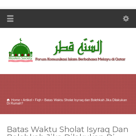
Home
Artikel
Fiqh
Batas Waktu Sholat Isyraq dan Bolehkah Jika Dilakukan
Di Rumah?
Batas Waktu Sholat Isyraq Dan