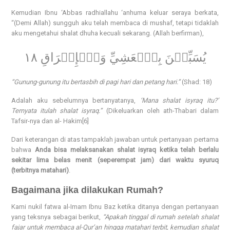
Kemudian Ibnu ‘Abbas radhiallahu ‘anhuma keluar seraya berkata,
“(Demi Allah) sungguh aku telah membaca di mushaf, tetapi tidaklah
aku mengetahui shalat dhuha kecuali sekarang. (Allah berfirman),
يُسَبِّحۡنَ بِٱلۡعَشِيِّ وَٱلۡإِشۡرَاقِ ١٨
“Gunung-gunung itu bertasbih di pagi hari dan petang hari.”
(Shad: 18)
Adalah aku sebelumnya bertanyatanya,
‘Mana shalat isyraq itu?’
Ternyata itulah shalat isyraq.”
(Dikeluarkan oleh ath-Thabari dalam
Tafsir-nya dan al- Hakim[6]
Dari keterangan di atas tampaklah jawaban untuk pertanyaan pertama
bahwa
Anda bisa melaksanakan shalat isyraq ketika telah berlalu
sekitar lima belas menit (seperempat jam) dari waktu syuruq
(terbitnya matahari)
.
Bagaimana jika dilakukan Rumah?
Kami nukil fatwa al-Imam Ibnu Baz ketika ditanya dengan pertanyaan
yang teksnya sebagai berikut,
“Apakah tinggal di rumah setelah shalat
fajar untuk membaca al-Qur’an hingga matahari terbit, kemudian shalat