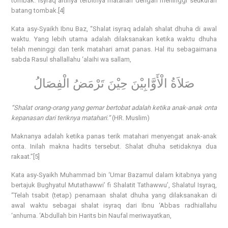
tombak. Isyraq artinya terbitnya matahari dengan meninggi seukuran
batang tombak.[4]
Kata asy-Syaikh Ibnu Baz, “Shalat isyraq adalah shalat dhuha di awal
waktu. Yang lebih utama adalah dilaksanakan ketika waktu dhuha
telah meninggi dan terik matahari amat panas. Hal itu sebagaimana
sabda Rasul shallallahu ‘alaihi wa sallam,
صَلاَةُ الْأَوَّابِيْنَ حِيْنَ تَرْمَضُ الْفِصَالُ
“Shalat orang-orang yang gemar bertobat adalah ketika anak-anak onta
kepanasan dari teriknya matahari.”
(HR. Muslim)
Maknanya adalah ketika panas terik matahari menyengat anak-anak
onta. Inilah makna hadits tersebut. Shalat dhuha setidaknya dua
rakaat.”[5]
Kata asy-Syaikh Muhammad bin ‘Umar Bazamul dalam kitabnya yang
bertajuk Bughyatul Mutathawwi’ fi Shalatit Tathawwu’, Shalatul Isyraq,
“Telah tsabit (tetap) penamaan shalat dhuha yang dilaksanakan di
awal waktu sebagai shalat isyraq dari Ibnu ‘Abbas radhiallahu
‘anhuma. ‘Abdullah bin Harits bin Naufal meriwayatkan,