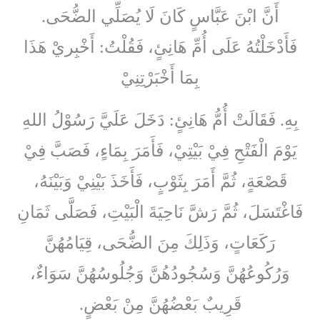
أَنَّ ابْنَ عَبَّاسٍ كَانَ لَا يُصَلِّي الضُّحَى.
فَأَدْخَلْتُهُ عَلَى أُمِّ هَانِئٍ، فَقُلْتُ: أَخْبِريْ هَذَا
بِمَا أَخْبَرْتِنِيْ
بِهِ. فَقَالَتْ أُمُّ هَانِئٍ: دَخَلَ عَلَيَّ رَسُوْلُ اللهِ
يَوْمَ الْفَتْحِ فِيْ بَيْتِيْ، فَأَمَرَ بِمَاءٍ، فَصَبَّ فِيْ
قَصْعَةٍ، ثُمَّ أَمَرَ بِثَوْبٍ، فَأَخَذَ بَيْنِيْ وَبَيْنَهُ،
فَاغْتَسَلَ، ثُمَّ رَشَّ نَاحِيَةَ الْبَيْتِ، فَصَلَّى ثَمَانِ
رَكَعَاتٍ، وَذَلِكَ مِنَ الضُّحَى، قِيَامُهُنَّ
وَرُكُوعُهُنَّ وَسُجُودُهُنَّ وَجُلُوسُهُنَّ سَوَاءٌ،
قَرِيبٌ بَعْضُهُنَّ مِنْ بَعْضٍ.