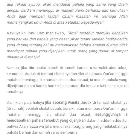
dua rakaat syuruq, akan mendapat pahala yang sama yang diraih
dengan berdiam menunggu di masjid? Kami berharap dari kemuliaan
Anda agar memberi faidah dalam masalah ini. Semoga Allah
memanjangkan umur Anda di atas ketaatan kepada-Nya.”
Asy-Syaikh Ibnu Baz menjawab,
“Amal tersebut memiliki kebaikan
yang banyak dan pahala yang besar. Akan tetapi, lahiriah hadits-hadits
yang datang tentang hal itu menunjukkan bahwa amalan di atas tidak
mendapat pahala yang dijanjikan untuk orang yang duduk di tempat
shalatnya di masjid.
Namun, jika dia shalat subuh di rumah karena uzur sakit atau takut,
kemudian duduk di tempat shalatnya berzikir atau baca Qur’an hingga
matahari meninggi, kemudian shalat dua rakaat, ia meraih pahala yang
dijanjikan dalam hadits-hadits itu lantaran dia beruzur tatkala shalat di
rumahnya.
Demikian pula halnya
jika seorang wanita
duduk di tempat shalatnya
(di rumah) setelah shalat subuh, berzikir atau membaca Qur’an hingga
matahari meninggi lalu shalat dua rakaat,
sesungguhnya ia
mendapatkan pahala tersebut yang dijanjikan
dalam hadits-hadits itu,
bahwa Allah ‘azza wa jalla menuliskan bagi orang yang melakukannya
pahala berhaji dan umrah yang sempurna.