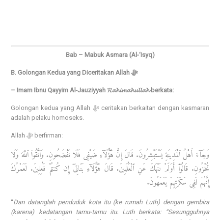
Bab – Mabuk Asmara (Al-‘Isyq)
B. Golongan Kedua yang Diceritakan Allah ﷻ
– Imam Ibnu Qayyim Al-Jauziyyah 𝓡𝓪𝓱𝓲𝓶𝓪𝓱𝓾𝓵𝓵𝓪𝓱 berkata:
Golongan kedua yang Allah ﷻ ceritakan berkaitan dengan kasmaran
adalah pelaku homoseks.
Allah ﷻ berfirman:
وَجَآءَ أَهْلُ ٱلْمَدِينَةِ يَسْتَبْشِرُونَ. قَالَ إِنَّ هَٰٓؤُلَآءِ ضَيْفِى فَلَا تَفْضَحُونِ. وَٱتَّقُوا۟ ٱللَّهَ وَلَا
تُخْزُونِ. قَالُوٓا۟ أَوَلَمْ نَنْهَكَ عَنِ ٱلْعَٰلَمِينَ. قَالَ هَٰٓؤُلَآءِ بَنَاتِىٓ إِن كُنتُمْ فَٰعِلِينَ. لَعَمْرُكَ
إِنَّهُمْ لَفِى سَكْرَتِهِمْ يَعْمَهُونَ.
“
Dan datanglah penduduk kota itu (ke rumah Luth) dengan gembira
(karena) kedatangan tamu-tamu itu. Luth berkata: “Sesungguhnya