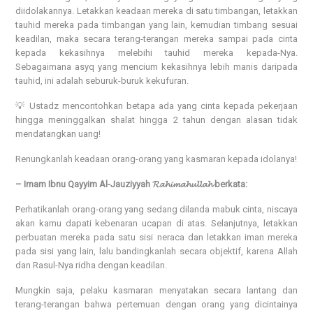
diidolakannya. Letakkan keadaan mereka di satu timbangan, letakkan
tauhid mereka pada timbangan yang lain, kemudian timbang sesuai
keadilan, maka secara terang-terangan mereka sampai pada cinta
kepada kekasihnya melebihi tauhid mereka kepada-Nya.
Sebagaimana asyq yang mencium kekasihnya lebih manis daripada
tauhid, ini adalah seburuk-buruk kekufuran.
💡 Ustadz mencontohkan betapa ada yang cinta kepada pekerjaan
hingga meninggalkan shalat hingga 2 tahun dengan alasan tidak
mendatangkan uang!
Renungkanlah keadaan orang-orang yang kasmaran kepada idolanya!
– Imam Ibnu Qayyim Al-Jauziyyah 𝓡𝓪𝓱𝓲𝓶𝓪𝓱𝓾𝓵𝓵𝓪𝓱 berkata:
Perhatikanlah orang-orang yang sedang dilanda mabuk cinta, niscaya
akan kamu dapati kebenaran ucapan di atas. Selanjutnya, letakkan
perbuatan mereka pada satu sisi neraca dan letakkan iman mereka
pada sisi yang lain, lalu bandingkanlah secara objektif, karena Allah
dan Rasul-Nya ridha dengan keadilan.
Mungkin saja, pelaku kasmaran menyatakan secara lantang dan
terang-terangan bahwa pertemuan dengan orang yang dicintainya