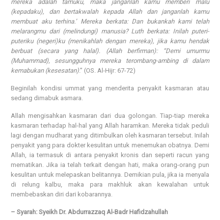
mereka adalah tamuku, maka janganlah kamu memberi malu
(kepadaku), dan bertakwalah kepada Allah dan janganlah kamu
membuat aku terhina.’ Mereka berkata: Dan bukankah kami telah
melarangmu dari (melindungi) manusia? Luth berkata: Inilah puteri-
puteriku (negeri)ku (menikahlah dengan mereka), jika kamu hendak
berbuat (secara yang halal). (Allah berfirman): “Demi umurmu
(Muhammad), sesungguhnya mereka terombang-ambing di dalam
kemabukan (kesesatan)
.” (OS. Al-Hijr: 67-72)
Beginilah kondisi ummat yang menderita penyakit kasmaran atau
sedang dimabuk asmara.
Allah mengisahkan kasmaran dari dua golongan. Tiap-tiap mereka
kasmaran terhadap hal-hal yang Allah haramkan. Mereka tidak peduli
lagi dengan mudharat yang ditimbulkan oleh kasmaran tersebut. Inilah
penyakit yang para dokter kesulitan untuk menemukan obatnya. Demi
Allah, ia termasuk di antara penyakit kronis dan seperti racun yang
mematikan. Jika ia telah terkait dengan hati, maka orang-orang pun
kesulitan untuk melepaskan belitannya. Demikian pula, jika ia menyala
di relung kalbu, maka para makhluk akan kewalahan untuk
membebaskan diri dari kobarannya.
– Syarah: Syeikh Dr. Abdurrazzaq Al-Badr Hafidzahullah