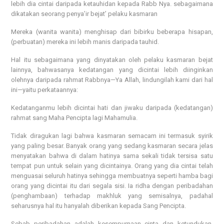
lebih dia cintai daripada ketauhidan kepada Rabb Nya. sebagaimana
dikatakan seorang penya’ir bejat’ pelaku kasmaran
Mereka (wanita wanita) menghisap dari bibirku beberapa hisapan,
(perbuatan) mereka ini lebih manis daripada tauhid.
Hal itu sebagaimana yang dinyatakan oleh pelaku kasmaran bejat
lainnya, bahwasanya kedatangan yang dicintai lebih diinginkan
olehnya daripada rahmat Rabbnya—Ya Allah, lindungilah kami dari hal
ini—yaitu perkataannya:
Kedatanganmu lebih dicintai hati dan jiwaku daripada (kedatangan)
rahmat sang Maha Pencipta lagi Mahamulia.
Tidak diragukan lagi bahwa kasmaran semacam ini termasuk syirik
yang paling besar. Banyak orang yang sedang kasmaran secara jelas
menyatakan bahwa di dalam hatinya sama sekali tidak tersisa satu
tempat pun untuk selain yang dicintainya. Orang yang dia cintai telah
menguasai seluruh hatinya sehingga membuatnya seperti hamba bagi
orang yang dicintai itu dari segala sisi. Ia ridha dengan peribadahan
(penghambaan) terhadap makhluk yang semisalnya, padahal
seharusnya hal itu hanyalah diberikan kepada Sang Pencipta.
Sebab peribadahan adalah kesempurnaan cinta dan ketundukan.