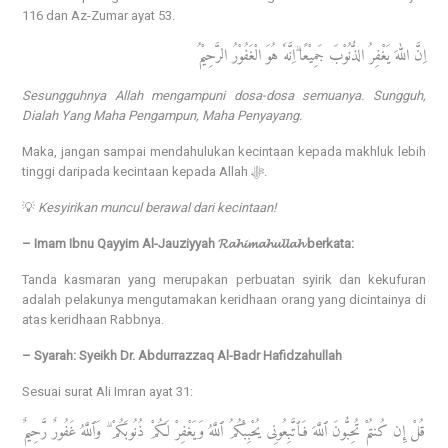
116 dan Az-Zumar ayat 53.
اِنَّ اللّٰهَ يَغْفِرُ الذُّنُوْبَ جَمِيْعًا ۗاِنَّهٗ هُوَ الْغَفُوْرُ الرَّحِيْمُ
Sesungguhnya Allah mengampuni dosa-dosa semuanya. Sungguh,
Dialah Yang Maha Pengampun, Maha Penyayang.
Maka, jangan sampai mendahulukan kecintaan kepada makhluk lebih
tinggi daripada kecintaan kepada Allah ﷻ.
💡
Kesyirikan muncul berawal dari kecintaan!
– Imam Ibnu Qayyim Al-Jauziyyah 𝓡𝓪𝓱𝓲𝓶𝓪𝓱𝓾𝓵𝓵𝓪𝓱 berkata:
Tanda kasmaran yang merupakan perbuatan syirik dan kekufuran
adalah pelakunya mengutamakan keridhaan orang yang dicintainya di
atas keridhaan Rabbnya.
– Syarah: Syeikh Dr. Abdurrazzaq Al-Badr Hafidzahullah
Sesuai surat Ali Imran ayat 31:
قُلْ إِن كُنتُمْ تُحِبُّونَ ٱللَّهَ فَٱتَّبِعُونِى يُحْبِبْكُمُ ٱللَّهُ وَيَغْفِرْ لَكُمْ ذُنُوبَكُمْ ۗ وَٱللَّهُ غَفُورٌ رَّحِيمٌ