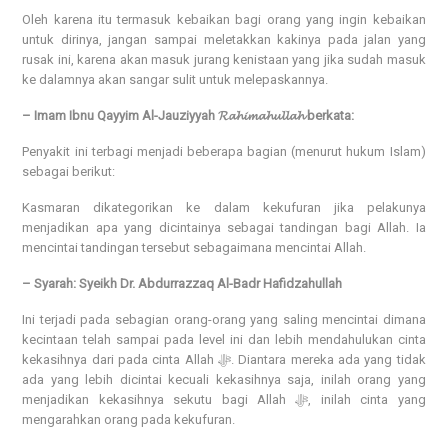
Oleh karena itu termasuk kebaikan bagi orang yang ingin kebaikan
untuk dirinya, jangan sampai meletakkan kakinya pada jalan yang
rusak ini, karena akan masuk jurang kenistaan yang jika sudah masuk
ke dalamnya akan sangar sulit untuk melepaskannya.
– Imam Ibnu Qayyim Al-Jauziyyah 𝓡𝓪𝓱𝓲𝓶𝓪𝓱𝓾𝓵𝓵𝓪𝓱 berkata:
Penyakit ini terbagi menjadi beberapa bagian (menurut hukum Islam)
sebagai berikut:
Kasmaran dikategorikan ke dalam kekufuran jika pelakunya
menjadikan apa yang dicintainya sebagai tandingan bagi Allah. Ia
mencintai tandingan tersebut sebagaimana mencintai Allah.
– Syarah: Syeikh Dr. Abdurrazzaq Al-Badr Hafidzahullah
Ini terjadi pada sebagian orang-orang yang saling mencintai dimana
kecintaan telah sampai pada level ini dan lebih mendahulukan cinta
kekasihnya dari pada cinta Allah ﷻ. Diantara mereka ada yang tidak
ada yang lebih dicintai kecuali kekasihnya saja, inilah orang yang
menjadikan kekasihnya sekutu bagi Allah ﷻ, inilah cinta yang
mengarahkan orang pada kekufuran.