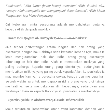
Katakanlah: “Jika kamu (benar-benar) mencintai Allah, ikutilah aku,
niscaya Allah mengasihi dan mengampuni dosa-dosamu”. Allah Maha
Pengampun lagi Maha Penyayang.
Ciri kebenaran cinta seseorang adalah mendahulukan cintanya
kepada Allâh daripada makhluk.
– Imam Ibnu Qayyim Al-Jauziyyah 𝓡𝓪𝓱𝓲𝓶𝓪𝓱𝓾𝓵𝓵𝓪𝓱 berkata:
Jika terjadi pertentangan antara bagian dan hak orang yang
dicintainya dengan hak Rabbnya serta ketaatan kepada-Nya, maka ia
lebih mengutamakan hak dan ridha orang yang dicintainya
dibandingkan hak dan ridha Allah. Ia memberikan miliknya yang
paling berharga kepada orang yang dicintainya, sedangkan ia
memberikan miliknya yang paling buruk kepada Allah, itu pun kalau ia
mau memberikannya. Ia berusaha sekuat tenaga dan mencurahkan
seluruh waktunya untuk mendapatkan ridha orang yang dicintainya,
mentaatinya, serta mendekatkan diri kepadanya, sedangkan sisa
waktunya diberikan kepada Rabbnya, itu pun kalau ia mentaati-Nya.
– Syarah: Syeikh Dr. Abdurrazzaq Al-Badr Hafidzahullah
Maka renungkan, kebanyakan orang yang kasmaran dengan yang