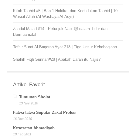
Kitab Tauhid #5 | Bab-1 Hakikat dan Kedudukan Tauhid | 10
Wasiat Allah (Al-Washaya Al-Asyr)
Zaadul Ma’ad #14 : Petunjuk Nabi ﷺ dalam Tidur dan
Bermuamalah
Tafsir Surat Al-Baqarah Ayat 218 | Tiga Unsur Kebahagiaan
Shahih Fiqh Sunnah#28 | Apakah Darah itu Najis?
Artikel Favorit
Tuntunan Sholat
13 Nov 2010
Fatwa-fatwa Seputar Zakat Profesi
16 Dec 2010
Kesesatan Ahmadiyah
10 Feb 2011