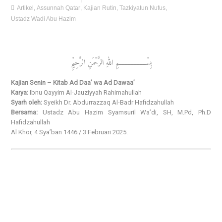
Artikel
,
Assunnah Qatar
,
Kajian Rutin
,
Tazkiyatun Nufus
,
Ustadz Wadi Abu Hazim
بِسْــــــــــــــــــمِ اللهِ الرَّحْمَنِ الرَّحِيْمِ
Kajian Senin – Kitab Ad Daa’ wa Ad Dawaa’
Karya:
Ibnu Qayyim Al-Jauziyyah Rahimahullah
Syarh oleh:
Syeikh Dr. Abdurrazzaq Al-Badr Hafidzahullah
Bersama:
Ustadz Abu Hazim Syamsuril Wa’di, SH, M.Pd, Ph.D
Hafidzahullah
Al Khor, 4 Sya’ban 1446 / 3 Februari 2025.