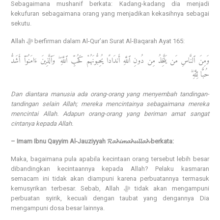
Sebagaimana mushanif berkata: Kadang-kadang dia menjadi
kekufuran sebagaimana orang yang menjadikan kekasihnya sebagai
sekutu.
Allah ﷻ berfirman dalam Al-Qur’an Surat Al-Baqarah Ayat 165:
وَمِنَ ٱلنَّاسِ مَن يَتَّخِذُ مِن دُونِ ٱللَّهِ أَندَادًا يُحِبُّونَهُمْ كَحُبِّ ٱللَّهِ ۖ وَٱلَّذِينَ ءَامَنُوٓا۟ أَشَدُّ
حُبًّا لِّلَّهِ ۗ
Dan diantara manusia ada orang-orang yang menyembah tandingan-
tandingan selain Allah; mereka mencintainya sebagaimana mereka
mencintai Allah. Adapun orang-orang yang beriman amat sangat
cintanya kepada Allah.
– Imam Ibnu Qayyim Al-Jauziyyah 𝓡𝓪𝓱𝓲𝓶𝓪𝓱𝓾𝓵𝓵𝓪𝓱 berkata:
Maka, bagaimana pula apabila kecintaan orang tersebut lebih besar
dibandingkan kecintaannya kepada Allah? Pelaku kasmaran
semacam ini tidak akan diampuni karena perbuatannya termasuk
kemusyrikan terbesar. Sebab, Allah ﷻ tidak akan mengampuni
perbuatan syirik, kecuali dengan taubat yang dengannya Dia
mengampuni dosa besar lainnya.