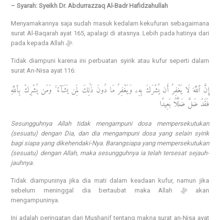
– Syarah: Syeikh Dr. Abdurrazzaq Al-Badr Hafidzahullah
Menyamakannya saja sudah masuk kedalam kekufuran sebagaimana
surat Al-Baqarah ayat 165, apalagi di atasnya. Lebih pada hatinya dari
pada kepada Allah ﷻ.
Tidak diampuni karena ini perbuatan syirik atau kufur seperti dalam
surat An-Nisa ayat 116:
إِنَّ ٱللَّهَ لَا يَغْفِرُ أَن يُشْرَكَ بِهِۦ وَيَغْفِرُ مَا دُونَ ذَٰلِكَ لِمَن يَشَآءُ ۚ وَمَن يُشْرِكْ بِٱللَّهِ
فَقَدْ ضَلَّ ضَلَٰلًۢا بَعِيدًا
Sesungguhnya Allah tidak mengampuni dosa mempersekutukan
(sesuatu) dengan Dia, dan dia mengampuni dosa yang selain syirik
bagi siapa yang dikehendaki-Nya. Barangsiapa yang mempersekutukan
(sesuatu) dengan Allah, maka sesungguhnya ia telah tersesat sejauh-
jauhnya.
Tidak diampuninya jika dia mati dalam keadaan kufur, namun jika
sebelum meninggal dia bertaubat maka Allah ﷻ akan
mengampuninya.
Ini adalah peringatan dari Mushanif tentang makna surat an-Nisa ayat