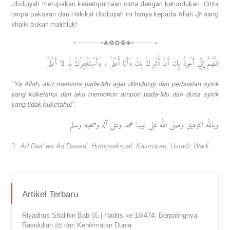
Ubduiyah merupakan kesempurnaan cinta dengan ketundukan. Cinta
tanpa paksaan dan Hakikat Ubduiyah ini hanya kepada Allah ﷻ sang
khalik bukan makhluk!
•┈┈┈┈┈┈•❀❁✿❁❀•┈┈┈┈┈•
اللَّهُمَّ إِنِّي أَعُوذُ بِكَ أَنْ أُشْرِكَ بِكَ وَأَنَا أَعْلَمُ ، وَأَسْتَغْفِرُكَ لِمَا لا أَعْلَمُ
“
Ya Allah, aku meminta pada-Mu agar dilindungi dari perbuatan syirik
yang kuketahui dan aku memohon ampun pada-Mu dari dosa syirik
yang tidak kuketahui”.
وبالله التوفيق وصلى الله على نبينا محمد وعلى آله وصحبه وسلم
Ad Daa' wa Ad Dawaa'
,
Homoseksual
,
Kasmaran
,
Ustadz Wadi
Artikel Terbaru
Riyadhus Shalihin Bab-55 | Hadits ke-18/474: Berpalingnya
Rasulullah ﷺ dari Kenikmatan Dunia