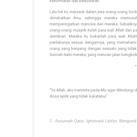
kehormatan dan kedudukan.”
Lalu hal itu merasuk dalam jiwa orang-orang bod
dinisbatkan ilmu, sehingga mereka memusu
memperingatkan manusia dari mereka. Sebalikny
orang-orang musyrik itulah para wali Allah dan
demikian. Mereka itu bukanlah para wali Allah
perilakunya sesuai dengannya, yang memahami
orang yang kenyang dengan sesuatu yang tidak
Sunnah Nabi mereka, yang mencari jalan bengkok,
“Ya Allah, aku meminta pada-Mu agar dilindungi
dosa syirik yang tidak kuketahui”.
Assunnah Qatar
,
Ighotsatul Lahfan
,
Mengundi