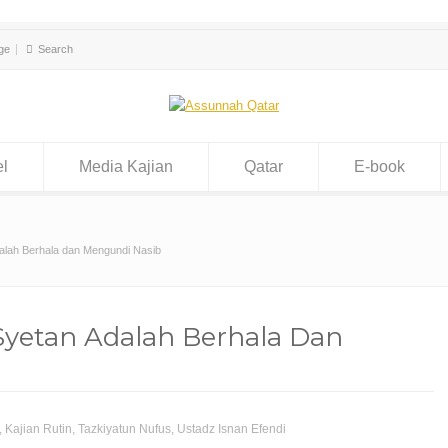
ge
el
Media Kajian
Qatar
E-book
alah Berhala dan Mengundi Nasib
yetan Adalah Berhala Dan
,
Kajian Rutin
,
Tazkiyatun Nufus
,
Ustadz Isnan Efendi