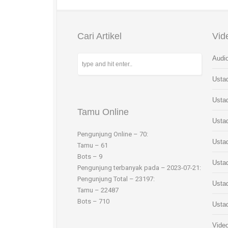
Cari Artikel
Vid
Audio
Usta
Usta
Tamu Online
Usta
Pengunjung Online – 70:
Usta
Tamu – 61
Bots – 9
Usta
Pengunjung terbanyak pada – 2023-07-21:
Pengunjung Total – 23197:
Ustad
Tamu – 22487
Bots – 710
Ustad
Video