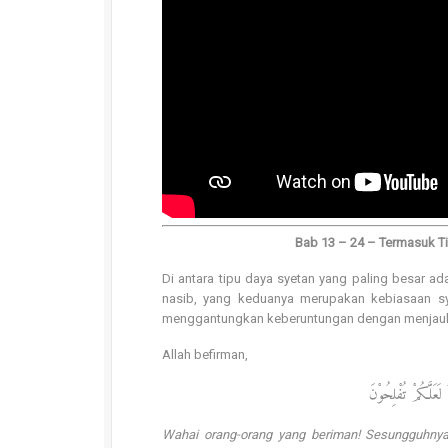
Bab 13 – 24 – Termasuk T
Di antara tipu daya syetan yang paling besar 
nasib, yang keduanya merupakan kebiasaan syet
menggantungkan keberuntungan dengan menjauh
Allah befirman,
ُ لَعَلَّكُمْ تُفْلِحُوْنَ
Wahai orang-orang yang beriman! Sesungguhnya 