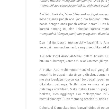
rumah, mereka mengundi dengannya
.” Ada pula
mematuhi apa yang diperintahkan oleh anak panah
Az-Zuhri berkata, “
Dan (diharamkan juga) mengun
kepada anak panah apa yang dia bagikan untukmu
nasib dengan anak panah adalah haram.” Dan ha
karena bintang ini, dan keluarlah karena munc
mengetahui (dengan pasti) apa yang akan diusah
Dan hal itu berarti memasuki wilayah ilmu All
sebagaimana undian nasib yang disebutikan Allah
Al-Qadhi Ibnul Arabi Al-Maliki dalam Ahkamul Q
hukum-hukumnya, karena itu silahkan merujuknya
Al-Hafizh Abu Muhammad menukil apa yang dilak
negeri itu terdapat mata air yang disebut denga
mereka berduyun-duyun dari berbagai negeri 
dikatakan padanya, ‘Ikutlah aku ke mata air
dalamnya ada fitnah. Maka beliau keluar di pagi
berkata, ‘Sesungguhnya aku melenyapkan ini 
memuliakannya’.” Dan memang setelah itu tidak 
Dahulu, di Damaskus juga banyak didapati patu