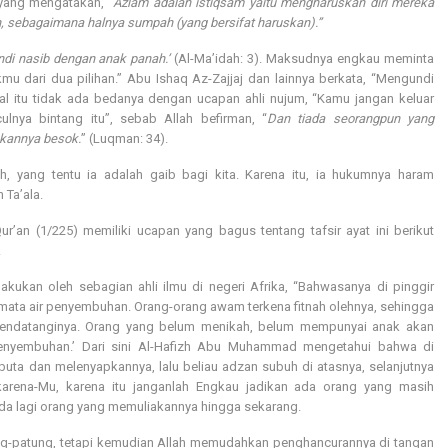
 yang mengatakan, “
Azlam adalah istiqsam yaitu mengharuskan diri mereka
, sebagaimana halnya sumpah (yang bersifat haruskan).”
di nasib dengan anak panah.’
(Al-Ma’idah: 3). Maksudnya engkau meminta
 dari dua pilihan.” Abu Ishaq Az-Zajjaj dan lainnya berkata, “Mengundi
l itu tidak ada bedanya dengan ucapan ahli nujum, “Kamu jangan keluar
ulnya bintang itu”, sebab Allah befirman, “
Dan tiada seorangpun yang
akannya besok.
” (Luqman: 34).
ah, yang tentu ia adalah gaib bagi kita. Karena itu, ia hukumnya haram
 Ta’ala.
ur’an (1/225) memiliki ucapan yang bagus tentang tafsir ayat ini berikut
.
ukan oleh sebagian ahli ilmu di negeri Afrika, “Bahwasanya di pinggir
n mata air penyembuhan. Orang-orang awam terkena fitnah olehnya, sehingga
mendatanginya. Orang yang belum menikah, belum mempunyai anak akan
 penyembuhan.’ Dari sini Al-Hafizh Abu Muhammad mengetahui bahwa di
 buta dan melenyapkannya, lalu beliau adzan subuh di atasnya, selanjutnya
karena-Mu, karena itu janganlah Engkau jadikan ada orang yang masih
ada lagi orang yang memuliakannya hingga sekarang.
ng-patung, tetapi kemudian Allah memudahkan penghancurannya di tangan