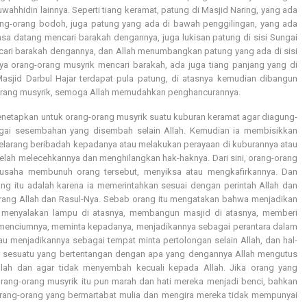
wahhidin lainnya. Seperti tiang keramat, patung di Masjid Naring, yang ada
rang-orang bodoh, juga patung yang ada di bawah penggilingan, yang ada
a datang mencari barakah dengannya, juga lukisan patung di sisi Sungai
ncari barakah dengannya, dan Allah menumbangkan patung yang ada di sisi
a orang-orang musyrik mencari barakah, ada juga tiang panjang yang di
Masjid Darbul Hajar terdapat pula patung, di atasnya kemudian dibangun
-orang musyrik, semoga Allah memudahkan penghancurannya.
enetapkan untuk orang-orang musyrik suatu kuburan keramat agar diagung-
agai sesembahan yang disembah selain Allah. Kemudian ia membisikkan
larang beribadah kepadanya atau melakukan perayaan di kuburannya atau
telah melecehkannya dan menghilangkan hak-haknya. Dari sini, orang-orang
rusaha membunuh orang tersebut, menyiksa atau mengkafirkannya. Dan
ng itu adalah karena ia memerintahkan sesuai dengan perintah Allah dan
arang Allah dan Rasul-Nya. Sebab orang itu mengatakan bahwa menjadikan
 menyalakan lampu di atasnya, membangun masjid di atasnya, memberi
menciumnya, meminta kepadanya, menjadikannya sebagai perantara dalam
au menjadikannya sebagai tempat minta pertolongan selain Allah, dan hal-
gai sesuatu yang bertentangan dengan apa yang dengannya Allah mengutus
llah dan agar tidak menyembah kecuali kepada Allah. Jika orang yang
orang-orang musyrik itu pun marah dan hati mereka menjadi benci, bahkan
 orang-orang yang bermartabat mulia dan mengira mereka tidak mempunyai