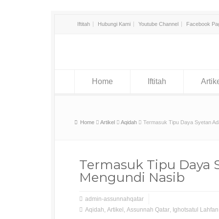
Iftitah
Hubungi Kami
Youtube Channel
Facebook Pa
Home
Iftitah
Artik
Home
Artikel
Aqidah
Termasuk Tipu Daya Syetan Ad
Termasuk Tipu Daya S
Mengundi Nasib
admin-assunnahqatar
Aqidah
,
Artikel
,
Assunnah Qatar
,
Ighotsatul Lahfan