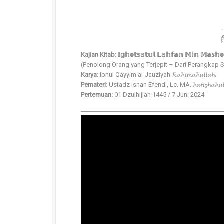
بِ
Kajian Kitab: 𝕀𝕘𝕙𝕠𝕥𝕤𝕒𝕥𝕦𝕝 𝕃𝕒𝕙𝕗𝕒𝕟 𝕄𝕚𝕟 𝕄𝕒𝕤𝕙𝕠𝕪
(Penolong Orang yang Terjepit – Dari Perangkap S
Karya:
Ibnul Qayyim al-Jauziyah 𝓡𝓪𝓱𝓲𝓶𝓪𝓱𝓾𝓵𝓵𝓪𝓱.
Pemateri:
Ustadz Isnan Efendi, Lc. MA. 𝓱𝓪𝓯𝓲𝔃𝓱𝓪𝓱𝓾𝓵
Pertemuan:
01 Dzulhijjah 1445 / 7 Juni 2024