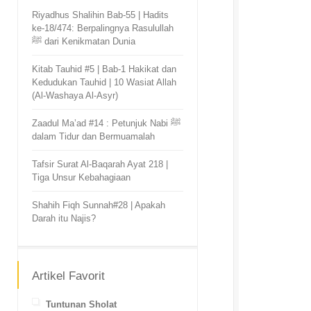
Riyadhus Shalihin Bab-55 | Hadits
ke-18/474: Berpalingnya Rasulullah
ﷺ dari Kenikmatan Dunia
Kitab Tauhid #5 | Bab-1 Hakikat dan
Kedudukan Tauhid | 10 Wasiat Allah
(Al-Washaya Al-Asyr)
Zaadul Ma’ad #14 : Petunjuk Nabi ﷺ
dalam Tidur dan Bermuamalah
Tafsir Surat Al-Baqarah Ayat 218 |
Tiga Unsur Kebahagiaan
Shahih Fiqh Sunnah#28 | Apakah
Darah itu Najis?
Artikel Favorit
Tuntunan Sholat