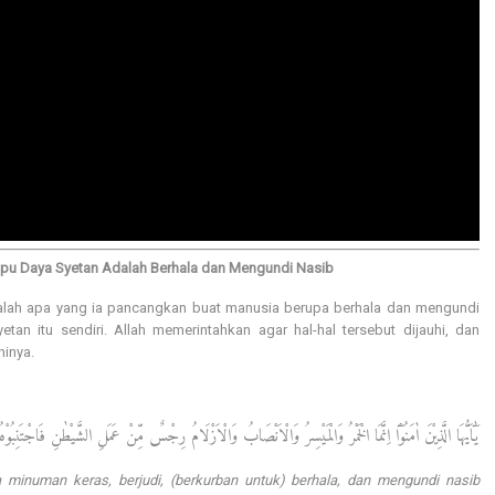
ipu Daya Syetan Adalah Berhala dan Mengundi Nasib
adalah apa yang ia pancangkan buat manusia berupa berhala dan mengundi
an itu sendiri. Allah memerintahkan agar hal-hal tersebut dijauhi, dan
inya.
يٰٓاَيُّهَا الَّذِيْنَ اٰمَنُوْٓا اِنَّمَا الْخَمْرُ وَالْمَيْسِرُ وَالْاَنْصَابُ وَالْاَزْلَامُ رِجْسٌ مِّنْ عَمَلِ الشَّيْطٰنِ فَاجْتَنِبُوْه
minuman keras, berjudi, (berkurban untuk) berhala, dan mengundi nasib