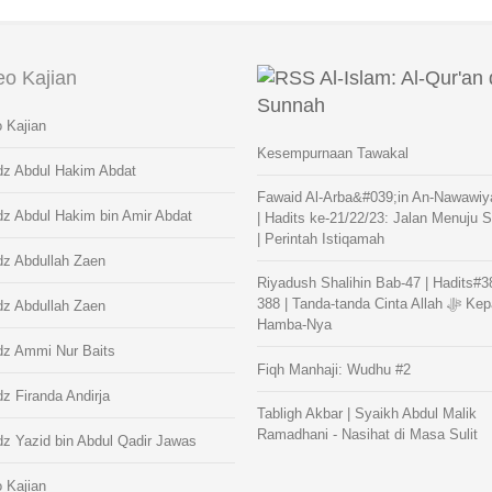
eo Kajian
Al-Islam: Al-Qur'an
Sunnah
 Kajian
Kesempurnaan Tawakal
dz Abdul Hakim Abdat
Fawaid Al-Arba&#039;in An-Nawawiy
dz Abdul Hakim bin Amir Abdat
| Hadits ke-21/22/23: Jalan Menuju 
| Perintah Istiqamah
dz Abdullah Zaen
Riyadush Shalihin Bab-47 | Hadits#3
388 | Tanda-tanda Cinta Allah ﷻ Kepada
dz Abdullah Zaen
Hamba-Nya
dz Ammi Nur Baits
Fiqh Manhaji: Wudhu #2
z Firanda Andirja
Tabligh Akbar | Syaikh Abdul Malik
Ramadhani - Nasihat di Masa Sulit
z Yazid bin Abdul Qadir Jawas
 Kajian