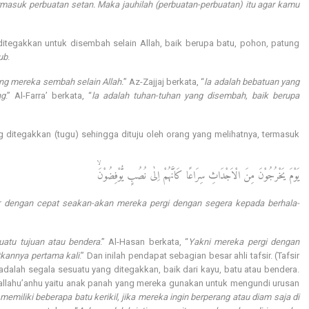
rmasuk perbuatan setan. Maka jauhilah (perbuatan-perbuatan) itu agar kamu
ditegakkan untuk disembah selain Allah, baik berupa batu, pohon, patung
ub
.
ang mereka sembah selain Allah.
” Az-Zajjaj berkata, “
la adalah bebatuan yang
ng
.” Al-Farra’ berkata, “
la adalah tuhan-tuhan yang disembah, baik berupa
 ditegakkan (tugu) sehingga dituju oleh orang yang melihatnya, termasuk
يَوْمَ يَخْرُجُوْنَ مِنَ الْاَجْدَاثِ سِرَاعًا كَاَنَّهُمْ اِلٰى نُصُبٍ يُّوْفِضُوْنَۙ
bur dengan cepat seakan-akan mereka pergi dengan segera kepada berhala-
uatu tujuan atau bendera
.” Al-Hasan berkata, “
Yakni mereka pergi dengan
kannya pertama kali
.” Dan inilah pendapat sebagian besar ahli tafsir. (Tafsir
dalah segala sesuatu yang ditegakkan, baik dari kayu, batu atau bendera.
llahu’anhu yaitu anak panah yang mereka gunakan untuk mengundi urusan
emiliki beberapa batu kerikil, jika mereka ingin berperang atau diam saja di