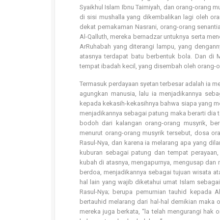
Syaikhul Islam Ibnu Taimiyah, dan orang-orang mu
di sisi mushalla yang dikembalikan lagi oleh o
dekat pemakaman Nasrani, orang-orang senantias
Al-Qalluth, mereka bernadzar untuknya serta me
ArRuhabah yang diterangi lampu, yang denganny
atasnya terdapat batu berbentuk bola. Dan di 
tempat ibadah kecil, yang disembah oleh orang
Termasuk perdayaan syetan terbesar adalah ia m
agungkan manusia, lalu ia menjadikannya seb
kepada kekasih-kekasihnya bahwa siapa yang me
menjadikannya sebagai patung maka berarti dia 
bodoh dari kalangan orang-orang musyrik, be
menurut orang-orang musyrik tersebut, dosa ora
Rasul-Nya, dan karena ia melarang apa yang dil
kuburan sebagai patung dan tempat perayaan,
kubah di atasnya, mengapurnya, mengusap dan 
berdoa, menjadikannya sebagai tujuan wisata at
hal lain yang wajib diketahui umat Islam seba
Rasul-Nya; berupa pemurnian tauhid kepada A
bertauhid melarang dari hal-hal demikian maka 
mereka juga berkata, “la telah mengurangi hak