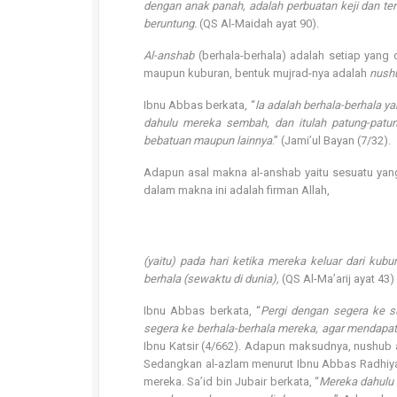
dengan anak panah, adalah perbuatan keji dan te
beruntung.
(QS Al-Maidah ayat 90).
Al-anshab
(berhala-berhala) adalah setiap yang 
maupun kuburan, bentuk mujrad-nya adalah
nush
Ibnu Abbas berkata, “
la adalah berhala-berhala y
dahulu mereka sembah, dan itulah patung-patu
bebatuan maupun lainnya
.” (Jami’ul Bayan (7/32).
Adapun asal makna al-anshab yaitu sesuatu yang
dalam makna ini adalah firman Allah,
(yaitu) pada hari ketika mereka keluar dari ku
berhala (sewaktu di dunia),
(QS Al-Ma’arij ayat 43)
Ibnu Abbas berkata, “
Pergi dengan segera ke s
segera ke berhala-berhala mereka, agar mendapat
Ibnu Katsir (4/662). Adapun maksudnya, nushub a
Sedangkan al-azlam menurut Ibnu Abbas Radhiya
mereka. Sa’id bin Jubair berkata, “
Mereka dahulu m