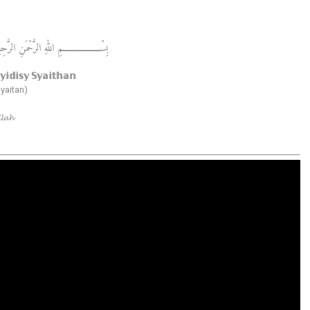
سْــــــــــــــــــمِ اللهِ الرَّحْمَنِ الرَّحِيْمِ
𝕚𝕕𝕚𝕤𝕪 𝕊𝕪𝕒𝕚𝕥𝕙𝕒𝕟
yaitan)
𝓪𝓱