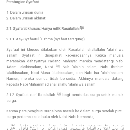
Pembagian Syafaat
1. Dalam urusan dunia
2. Dalam urusan akhirat:
2.1. Syafa’at khusus: Hanya milik Rasulullah ﷺ
2.1.1. Asy-Syafaatul ‘Uzhma (syafaat teragung).
Syafaat ini khusus dilakukan oleh Rasulullah shallallahu ‘alaihi wa
sallam. Syafaat ini disepakati keberadaannya. Ketika manusia
merasakan dahsyatnya Padang Mahsyar, mereka mendatangi Nabi
Adam ‘alaihissalam, Nabi ﷺ Nuh ‘alaihis salam, Nabi Ibrahim
‘alaihissalam, Nabi Musa ‘alaihissalam, dan Nabi Isa ‘alaihissalam.
Namun, mereka semua tidak bersedia. Akhirnya manusia datang
kepada Nabi Muhammad shallallahu ‘alaihi wa sallam.
2.1.2 Syafaat dari Rasulullah ﷺ bagi penduduk surga untuk masuk
surga.
Karena para penghuni surga bisa masuk ke dalam surga setelah pintu
surga pertama kali dibuka oleh Nabi. Nabi bersabda,
آتِي بَابَ الْجَنَّةِ يَوْمَ الْقِيَامَةِ فَأَسْتفْتِحُ، فَيَقُولُ الْخَازِنُ : مَنْ أَنْتَ؟ فَأَقُولُ : مُحَمَّدٌ ،