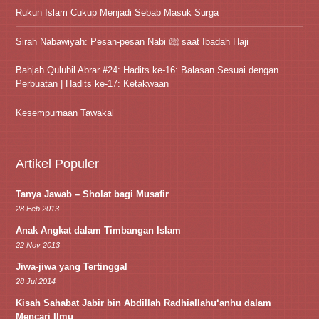
Rukun Islam Cukup Menjadi Sebab Masuk Surga
Sirah Nabawiyah: Pesan-pesan Nabi ﷺ saat Ibadah Haji
Bahjah Qulubil Abrar #24: Hadits ke-16: Balasan Sesuai dengan
Perbuatan | Hadits ke-17: Ketakwaan
Kesempurnaan Tawakal
Artikel Populer
Tanya Jawab – Sholat bagi Musafir
28 Feb 2013
Anak Angkat dalam Timbangan Islam
22 Nov 2013
Jiwa-jiwa yang Tertinggal
28 Jul 2014
Kisah Sahabat Jabir bin Abdillah Radhiallahu‘anhu dalam
Mencari Ilmu