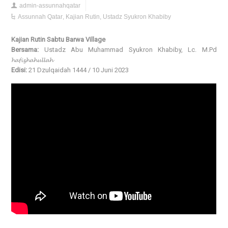
admin-assunnahqatar
Assunnah Qatar
,
Kajian Rutin
,
Ustadz Syukron Khabiby
Kajian Rutin Sabtu Barwa Village
Bersama:
Ustadz Abu Muhammad Syukron Khabiby, Lc. M.Pd
𝓱𝓪𝓯𝓲𝔃𝓱𝓪𝓱𝓾𝓵𝓵𝓪𝓱
Edisi:
21 Dzulqaidah 1444 / 10 Juni 2023