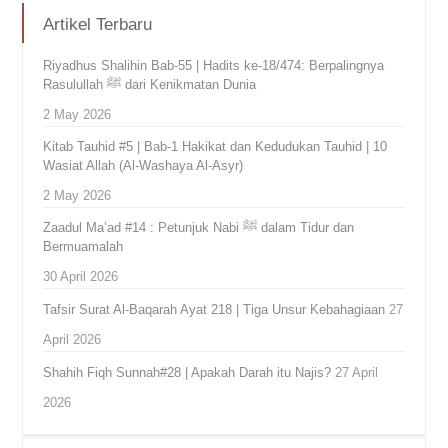
Artikel Terbaru
Riyadhus Shalihin Bab-55 | Hadits ke-18/474: Berpalingnya
Rasulullah ﷺ dari Kenikmatan Dunia
2 May 2026
Kitab Tauhid #5 | Bab-1 Hakikat dan Kedudukan Tauhid | 10
Wasiat Allah (Al-Washaya Al-Asyr)
2 May 2026
Zaadul Ma’ad #14 : Petunjuk Nabi ﷺ dalam Tidur dan
Bermuamalah
30 April 2026
Tafsir Surat Al-Baqarah Ayat 218 | Tiga Unsur Kebahagiaan
27
April 2026
Shahih Fiqh Sunnah#28 | Apakah Darah itu Najis?
27 April
2026