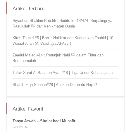
Artikel Terbaru
Riyadhus Shalihin Bab-55 | Hadits ke-18/474: Berpalingnya
Rasulullah ﷺ dari Kenikmatan Dunia
Kitab Tauhid #5 | Bab-1 Hakikat dan Kedudukan Tauhid | 10
Wasiat Allah (Al-Washaya Al-Asyr)
Zaadul Ma’ad #14 : Petunjuk Nabi ﷺ dalam Tidur dan
Bermuamalah
Tafsir Surat Al-Baqarah Ayat 218 | Tiga Unsur Kebahagiaan
Shahih Fiqh Sunnah#28 | Apakah Darah itu Najis?
Artikel Favorit
Tanya Jawab – Sholat bagi Musafir
28 Feb 2013