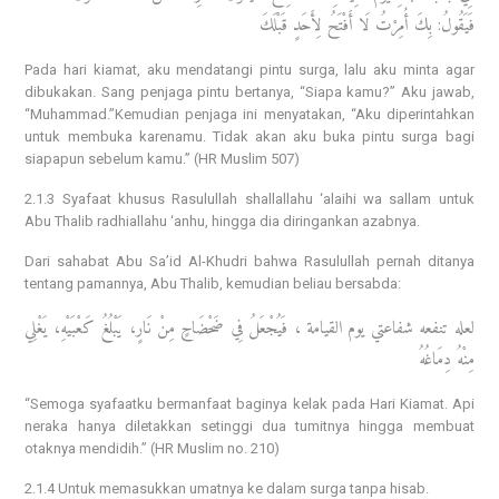
فَيَقُولُ: بِكَ أُمِرْتُ لَا أَفْتَحُ لِأَحَدٍ قَبْلَكَ
Pada hari kiamat, aku mendatangi pintu surga, lalu aku minta agar
dibukakan. Sang penjaga pintu bertanya, “Siapa kamu?” Aku jawab,
“Muhammad.”Kemudian penjaga ini menyatakan, “Aku diperintahkan
untuk membuka karenamu. Tidak akan aku buka pintu surga bagi
siapapun sebelum kamu.” (HR Muslim 507)
2.1.3 Syafaat khusus Rasulullah shallallahu ‘alaihi wa sallam untuk
Abu Thalib radhiallahu ‘anhu, hingga dia diringankan azabnya.
Dari sahabat Abu Sa’id Al-Khudri bahwa Rasulullah pernah ditanya
tentang pamannya, Abu Thalib, kemudian beliau bersabda:
لعله تنفعه شفاعتي يوم القيامة ، فَيُجْعَلُ فِي ضَحْضَاحٍ مِنْ نَارٍ، يَبْلُغُ كَعْبَيْهِ، يَغْلِي
مِنْهُ دِمَاغُهُ
“Semoga syafaatku bermanfaat baginya kelak pada Hari Kiamat. Api
neraka hanya diletakkan setinggi dua tumitnya hingga membuat
otaknya mendidih.” (HR Muslim no. 210)
2.1.4 Untuk memasukkan umatnya ke dalam surga tanpa hisab.