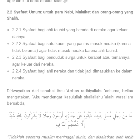
agar aib kita tidak dibuka Allâh ﷻ.
2.2 Syafaat Umum: untuk para Nabi, Malaikat dan orang-orang yang
Shalih.
2.2.1 Syafaat bagi ahli tauhid yang berada di neraka agar keluar
darinya.
2.2.2 Syafaat bagi satu kaum yang pantas masuk neraka (karena
tidak beramal) agar tidak masuk neraka karena ahli tauhid.
2.2.3 Syafaat bagi penduduk surga untuk kerabat atau temannya
agar keluar dari neraka.
2.2.4 Syafaat bagi ahli neraka dan tidak jadi dimasukkan ke dalam
neraka.
Diriwayatkan dari sahabat Ibnu ‘Abbas radhiyallahu ‘anhuma, beliau
mengatakan, “Aku mendengar Rasulullah shallallahu ‘alaihi wasallam
bersabda,
مَا مِنْ رَجُلٍ مُسْلِمٍ يَمُوتُ فَيَقُومُ عَلَى جَنَازَتِهِ أَرْبَعُونَ رَجُلًا لَا يُشْرِكُونَ بِاللَّهِ شَيْئًا
إِلَّا شَفَّعَهُمْ اللَّهُ فِيهِ
“Tidaklah seorang muslim meninggal dunia, dan disalatkan oleh lebih