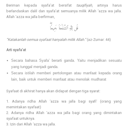
Beriman kepada syafa’at bersifat
tauqifiyah
, artinya harus
berlandaskan dalil dan syafa’at semuanya milik Allah ‘azza wa jalla.
Allah ‘azza wa jalla berfirman,
قُل لِّلَّهِ ٱلشَّفَٰعَةُ جَمِيعٗاۖ
“Katakanlah semua syafaat hanyalah milik Allah.”
(az-Zumar: 44)
Arti syafa’at
Secara bahasa Syafa’ berarti ganda. Yaitu menjadikan sesuatu
yang tunggal menjadi ganda.
Secara istilah memberi pertolongan atau manfaat kepada orang
lain, baik untuk memberi manfaat atau menolak mudharat
Syafaat di akhirat hanya akan didapat dengan tiga syarat:
1. Adanya ridha Allah ‘azza wa jalla bagi syafi’ (orang yang
memintakan syafaat)
2. Adanya ridha Allah ‘azza wa jalla bagi orang yang dimintakan
syafaat untuknya.
3. Izin dari Allah ‘azza wa jalla.