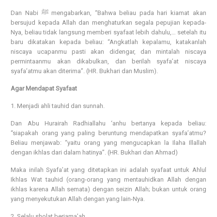
Dan Nabi ﷺ mengabarkan, “Bahwa beliau pada hari kiamat akan
bersujud kepada Allah dan menghaturkan segala pepujian kepada-
Nya, beliau tidak langsung memberi syafaat lebih dahulu,… setelah itu
baru dikatakan kepada beliau: “Angkatlah kepalamu, katakanlah
niscaya ucapanmu pasti akan didengar, dan mintalah niscaya
permintaanmu akan dikabulkan, dan berilah syafa’at niscaya
syafa’atmu akan diterima”. (HR. Bukhari dan Muslim).
Agar Mendapat Syafaat
1. Menjadi ahli tauhid dan sunnah.
Dan Abu Hurairah Radhiallahu ‘anhu bertanya kepada beliau:
“siapakah orang yang paling beruntung mendapatkan syafa’atmu?
Beliau menjawab: “yaitu orang yang mengucapkan la Ilaha Illallah
dengan ikhlas dari dalam hatinya”. (HR. Bukhari dan Ahmad)
Maka inilah Syafa’at yang ditetapkan ini adalah syafaat untuk Ahlul
Ikhlas Wat tauhid (orang-orang yang mentauhidkan Allah dengan
ikhlas karena Allah semata) dengan seizin Allah; bukan untuk orang
yang menyekutukan Allah dengan yang lain-Nya.
2. Selalu sholat berjama’ah.