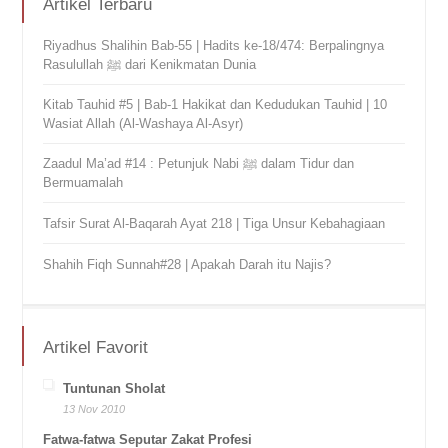
Artikel Terbaru
Riyadhus Shalihin Bab-55 | Hadits ke-18/474: Berpalingnya
Rasulullah ﷺ dari Kenikmatan Dunia
Kitab Tauhid #5 | Bab-1 Hakikat dan Kedudukan Tauhid | 10
Wasiat Allah (Al-Washaya Al-Asyr)
Zaadul Ma’ad #14 : Petunjuk Nabi ﷺ dalam Tidur dan
Bermuamalah
Tafsir Surat Al-Baqarah Ayat 218 | Tiga Unsur Kebahagiaan
Shahih Fiqh Sunnah#28 | Apakah Darah itu Najis?
Artikel Favorit
Tuntunan Sholat
13 Nov 2010
Fatwa-fatwa Seputar Zakat Profesi