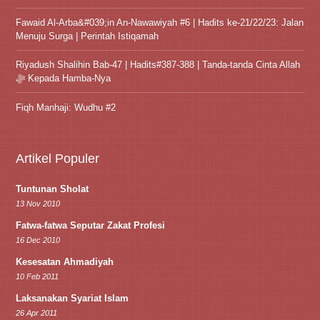
Fawaid Al-Arba&#039;in An-Nawawiyah #6 | Hadits ke-21/22/23: Jalan
Menuju Surga | Perintah Istiqamah
Riyadush Shalihin Bab-47 | Hadits#387-388 | Tanda-tanda Cinta Allah
ﷻ Kepada Hamba-Nya
Fiqh Manhaji: Wudhu #2
Artikel Populer
Tuntunan Sholat
13 Nov 2010
Fatwa-fatwa Seputar Zakat Profesi
16 Dec 2010
Kesesatan Ahmadiyah
10 Feb 2011
Laksanakan Syariat Islam
26 Apr 2011