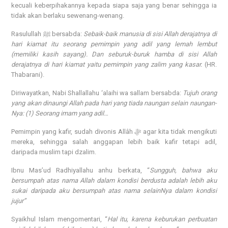
kecuali keberpihakannya kepada siapa saja yang benar sehingga ia
tidak akan berlaku sewenang-wenang.
Rasulullah ﷺ bersabda:
Sebaik-baik manusia di sisi Allah derajatnya di
hari kiamat itu seorang pemimpin yang adil yang lemah lembut
(memiliki kasih sayang). Dan seburuk-buruk hamba di sisi Allah
derajatnya di hari kiamat yaitu pemimpin yang zalim yang kasar.
(HR.
Thabarani).
Diriwayatkan, Nabi Shallallahu ‘alaihi wa sallam bersabda:
Tujuh orang
yang akan dinaungi Allah pada hari yang tiada naungan selain naungan-
Nya: (1) Seorang imam yang adil…
Pemimpin yang kafir, sudah divonis Allâh ﷻ agar kita tidak mengikuti
mereka, sehingga salah anggapan lebih baik kafir tetapi adil,
daripada muslim tapi dzalim.
Ibnu Mas’ud Radhiyallahu anhu berkata, “
Sungguh, bahwa aku
bersumpah atas nama Allah dalam kondisi berdusta adalah lebih aku
sukai daripada aku bersumpah atas nama selainNya dalam kondisi
jujur”
Syaikhul Islam mengomentari, “
Hal itu, karena keburukan perbuatan