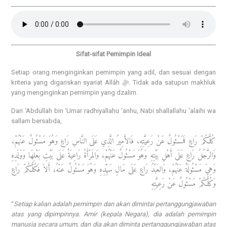
Sifat-sifat Pemimpin Ideal
Setiap orang menginginkan pemimpin yang adil, dan sesuai dengan
kriteria yang digariskan syariat Allâh ﷻ. Tidak ada satupun makhluk
yang menginginkan pemimpin yang dzalim.
Dari ‘Abdullah bin ‘Umar radhiyallahu ‘anhu, Nabi shallallahu ‘alaihi wa
sallam bersabda,
كُلُّكُمْ رَاعٍ فَمَسْئُولٌ عَنْ رَعِيَّتِهِ، فَالأَمِيرُ الَّذِي عَلَى النَّاسِ رَاعٍ وَهُوَ مَسْئُولٌ عَنْهُمْ،
وَالرَّجُلُ رَاعٍ عَلَى أَهْلِ بَيْتِهِ وَهُوَ مَسْئُولٌ عَنْهُمْ، وَالمَرْأَةُ رَاعِيَةٌ عَلَى بَيْتِ بَعْلِهَا وَوَلَدِهِ
وَهِيَ مَسْئُولَةٌ عَنْهُمْ، وَالعَبْدُ رَاعٍ عَلَى مَالِ سَيِّدِهِ وَهُوَ مَسْئُولٌ عَنْهُ، أَلاَ فَكُلُّكُمْ رَاعٍ
وَكُلُّكُمْ مَسْئُولٌ عَنْ رَعِيَّتِهِ
“
Setiap kalian adalah pemimpin dan akan dimintai pertanggungjawaban
atas yang dipimpinnya. Amir (kepala Negara), dia adalah pemimpin
manusia secara umum, dan dia akan diminta pertanggungjawaban atas