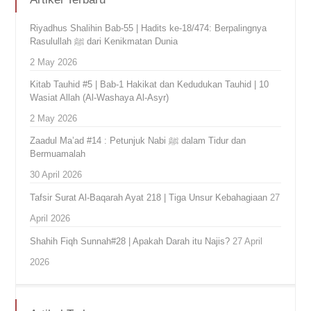
Riyadhus Shalihin Bab-55 | Hadits ke-18/474: Berpalingnya
Rasulullah ﷺ dari Kenikmatan Dunia
2 May 2026
Kitab Tauhid #5 | Bab-1 Hakikat dan Kedudukan Tauhid | 10
Wasiat Allah (Al-Washaya Al-Asyr)
2 May 2026
Zaadul Ma’ad #14 : Petunjuk Nabi ﷺ dalam Tidur dan
Bermuamalah
30 April 2026
Tafsir Surat Al-Baqarah Ayat 218 | Tiga Unsur Kebahagiaan
27
April 2026
Shahih Fiqh Sunnah#28 | Apakah Darah itu Najis?
27 April
2026