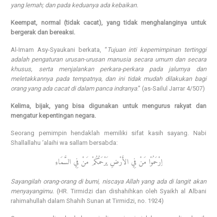
yang lemah; dan pada keduanya ada kebaikan.
Keempat, normal (tidak cacat), yang tidak menghalanginya untuk
bergerak dan bereaksi.
Al-Imam Asy-Syaukani berkata, “
Tujuan inti kepemimpinan tertinggi
adalah pengaturan urusan-urusan manusia secara umum dan secara
khusus, serta menjalankan perkara-perkara pada jalurnya dan
meletakkannya pada tempatnya, dan ini tidak mudah dilakukan bagi
orang yang ada cacat di dalam panca indranya
.” (as-Sailul Jarrar 4/507)
Kelima, bijak, yang bisa digunakan untuk mengurus rakyat dan
mengatur kepentingan negara.
Seorang pemimpin hendaklah memiliki sifat kasih sayang. Nabi
Shallallahu ‘alaihi wa sallam bersabda:
اِرْحَمُوْا مَنْ فِي الأَرْضِ يَرْحَمُكُمْ مَنْ فِي السَّمَاءِ
Sayangilah orang-orang di bumi, niscaya Allah yang ada di langit akan
menyayangimu.
(HR. Tirmidzi dan dishahihkan oleh Syaikh al Albani
rahimahullah dalam Shahih Sunan at Tirmidzi, no. 1924)