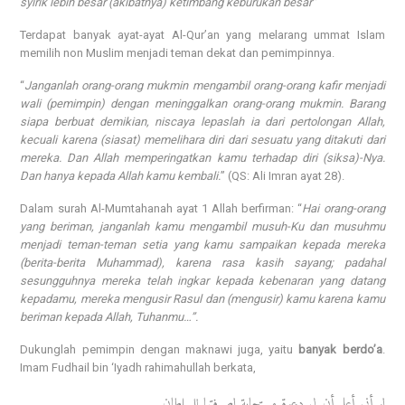
syirik lebih besar (akibatnya) ketimbang keburukan besar”
Terdapat banyak ayat-ayat Al-Qur’an yang melarang ummat Islam
memilih non Muslim menjadi teman dekat dan pemimpinnya.
“
Janganlah orang-orang mukmin mengambil orang-orang kafir menjadi
wali (pemimpin) dengan meninggalkan orang-orang mukmin. Barang
siapa berbuat demikian, niscaya lepaslah ia dari pertolongan Allah,
kecuali karena (siasat) memelihara diri dari sesuatu yang ditakuti dari
mereka. Dan Allah memperingatkan kamu terhadap diri (siksa)-Nya.
Dan hanya kepada Allah kamu kembali.
” (QS: Ali Imran ayat 28).
Dalam surah Al-Mumtahanah ayat 1 Allah berfirman: “
Hai orang-orang
yang beriman, janganlah kamu mengambil musuh-Ku dan musuhmu
menjadi teman-teman setia yang kamu sampaikan kepada mereka
(berita-berita Muhammad), karena rasa kasih sayang; padahal
sesungguhnya mereka telah ingkar kepada kebenaran yang datang
kepadamu, mereka mengusir Rasul dan (mengusir) kamu karena kamu
beriman kepada Allah, Tuhanmu…”.
Dukunglah pemimpin dengan maknawi juga, yaitu
banyak berdo’a
.
Imam Fudhail bin ‘Iyadh rahimahullah berkata,
لو أني أعلم أن لي دعوة مستجابة لصرفتها للسلطان