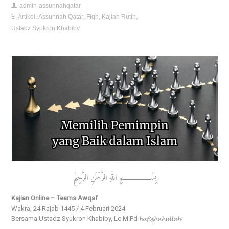
admin-assunnahqatar
Artikel
,
Assunnah Qatar
,
Fiqh
,
Kajian Rutin
,
Ustadz Syukron Khabiby
بِسْــــــــــــــــــمِ اللهِ الرَّحْمَنِ الرَّحِيْمِ
Kajian Online – Teams Awqaf
Wakra, 24 Rajab 1445 / 4 Februari 2024
Bersama Ustadz Syukron Khabiby, Lc M.Pd 𝓱𝓪𝓯𝓲𝔃𝓱𝓪𝓱𝓾𝓵𝓵𝓪𝓱