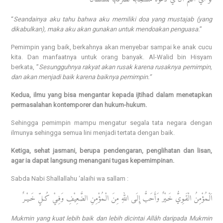
“
Seandainya aku tahu bahwa aku memiliki doa yang mustajab (yang
dikabulkan), maka aku akan gunakan untuk mendoakan penguasa.
”
Pemimpin yang baik, berkahnya akan menyebar sampai ke anak cucu
kita. Dan manfaatnya untuk orang banyak. Al-Walid bin Hisyam
berkata, ”
Sesungguhnya rakyat akan rusak karena rusaknya pemimpin,
dan akan menjadi baik karena baiknya pemimpin.”
Kedua, ilmu yang bisa mengantar kepada ijtihad dalam menetapkan
permasalahan kontemporer dan hukum-hukum.
Sehingga pemimpin mampu mengatur segala tata negara dengan
ilmunya sehingga semua lini menjadi tertata dengan baik.
Ketiga, sehat jasmani, berupa pendengaran, penglihatan dan lisan,
agar ia dapat langsung menangani tugas kepemimpinan.
Sabda Nabi Shallallahu ‘alaihi wa sallam :
اَلْـمُؤْمِنُ الْقَـوِيُّ خَـيْرٌ وَأَحَبُّ إِلَـى اللهِ مِنَ الْـمُؤْمِنِ الضَّعِيْفِ وَفِـيْ كُـلٍّ خَـيْـرٌ
Mukmin yang kuat lebih baik dan lebih dicintai Allâh daripada Mukmin