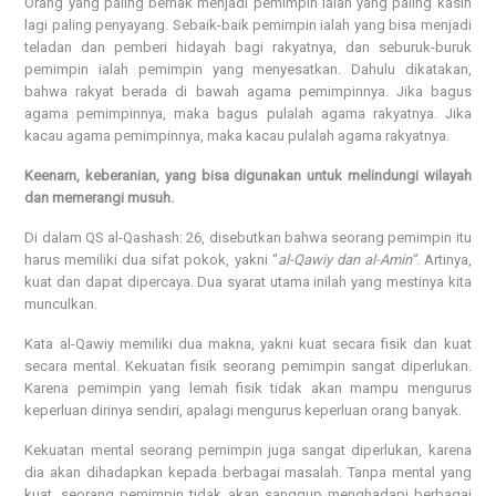
Orang yang paling berhak menjadi pemimpin ialah yang paling kasih
lagi paling penyayang. Sebaik-baik pemimpin ialah yang bisa menjadi
teladan dan pemberi hidayah bagi rakyatnya, dan seburuk-buruk
pemimpin ialah pemimpin yang menyesatkan. Dahulu dikatakan,
bahwa rakyat berada di bawah agama pemimpinnya. Jika bagus
agama pemimpinnya, maka bagus pulalah agama rakyatnya. Jika
kacau agama pemimpinnya, maka kacau pulalah agama rakyatnya.
Keenam, keberanian, yang bisa digunakan untuk melindungi wilayah
dan memerangi musuh.
Di dalam QS al-Qashash: 26, disebutkan bahwa seorang pemimpin itu
harus memiliki dua sifat pokok, yakni “
al-Qawiy dan al-Amin”
. Artinya,
kuat dan dapat dipercaya. Dua syarat utama inilah yang mestinya kita
munculkan.
Kata al-Qawiy memiliki dua makna, yakni kuat secara fisik dan kuat
secara mental. Kekuatan fisik seorang pemimpin sangat diperlukan.
Karena pemimpin yang lemah fisik tidak akan mampu mengurus
keperluan dirinya sendiri, apalagi mengurus keperluan orang banyak.
Kekuatan mental seorang pemimpin juga sangat diperlukan, karena
dia akan dihadapkan kepada berbagai masalah. Tanpa mental yang
kuat, seorang pemimpin tidak akan sanggup menghadapi berbagai