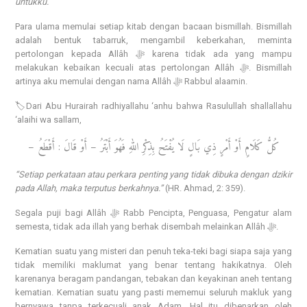
untukku.
Para ulama memulai setiap kitab dengan bacaan bismillah. Bismillah
adalah bentuk tabarruk, mengambil keberkahan, meminta
pertolongan kepada Allâh ﷻ karena tidak ada yang mampu
melakukan kebaikan kecuali atas pertolongan Allâh ﷻ. Bismillah
artinya aku memulai dengan nama Allâh ﷻ Rabbul alaamin.
🏷️Dari Abu Hurairah radhiyallahu ‘anhu bahwa Rasulullah shallallahu
‘alaihi wa sallam,
كُلُّ كَلَامٍ أَوْ أَمْرٍ ذِي بَالٍ لَا يُفْتَحُ بِذِكْرِ اللهِ فَهُوَ أَبْتَرُ – أَوْ قَالَ : أَقْطَعُ –
“Setiap perkataan atau perkara penting yang tidak dibuka dengan dzikir
pada Allah, maka terputus berkahnya.”
(HR. Ahmad, 2: 359).
Segala puji bagi Allâh ﷻ Rabb Pencipta, Penguasa, Pengatur alam
semesta, tidak ada illah yang berhak disembah melainkan Allâh ﷻ.
Kematian suatu yang misteri dan penuh teka-teki bagi siapa saja yang
tidak memiliki maklumat yang benar tentang hakikatnya. Oleh
karenanya beragam pandangan, tebakan dan keyakinan aneh tentang
kematian. Kematian suatu yang pasti mememui seluruh makluk yang
bernyawa tanpa terkecuali anak Adam. Hal itu dibenarkan oleh