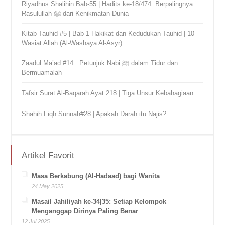
Riyadhus Shalihin Bab-55 | Hadits ke-18/474: Berpalingnya
Rasulullah ﷺ dari Kenikmatan Dunia
Kitab Tauhid #5 | Bab-1 Hakikat dan Kedudukan Tauhid | 10
Wasiat Allah (Al-Washaya Al-Asyr)
Zaadul Ma’ad #14 : Petunjuk Nabi ﷺ dalam Tidur dan
Bermuamalah
Tafsir Surat Al-Baqarah Ayat 218 | Tiga Unsur Kebahagiaan
Shahih Fiqh Sunnah#28 | Apakah Darah itu Najis?
Artikel Favorit
Masa Berkabung (Al-Hadaad) bagi Wanita
24 May 2025
Masail Jahiliyah ke-34|35: Setiap Kelompok
Menganggap Dirinya Paling Benar
12 Jul 2025