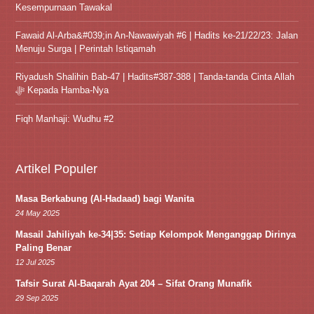
Kesempurnaan Tawakal
Fawaid Al-Arba&#039;in An-Nawawiyah #6 | Hadits ke-21/22/23: Jalan
Menuju Surga | Perintah Istiqamah
Riyadush Shalihin Bab-47 | Hadits#387-388 | Tanda-tanda Cinta Allah
ﷻ Kepada Hamba-Nya
Fiqh Manhaji: Wudhu #2
Artikel Populer
Masa Berkabung (Al-Hadaad) bagi Wanita
24 May 2025
Masail Jahiliyah ke-34|35: Setiap Kelompok Menganggap Dirinya
Paling Benar
12 Jul 2025
Tafsir Surat Al-Baqarah Ayat 204 – Sifat Orang Munafik
29 Sep 2025