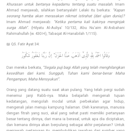
Khurasan untuk bertanya kepadamu tentang suatu masalah.
Imam
Ahmad menjawab, silahkan bertanyalah! Lelaki itu berkata:
“Kapan
seorang hamba akan merasakan nikmat istirahat (dari ujian dunia)?
Imam Ahmad menjawab:
“Ketika pertama kali kakinya menginjak
surga Allah”.
(Hilyatu Al-Auliya’ 10/132, Abu Nu’aim Al-Asbahani
Rahimahullah (w. 430 H), Tabaqat Al-Hanabilah 1/115).
📖 QS. Fatir Ayat 34:
وَقَالُوا الۡحَمۡدُ لِلّٰهِ الَّذِىۡۤ اَذۡهَبَ عَـنَّا الۡحَزَنَ ؕ اِنَّ رَبَّنَا لَـغَفُوۡرٌ شَكُوۡرُ
Dan mereka berkata,
“Segala puji bagi Allah yang telah menghilangkan
kesedihan dari kami. Sungguh, Tuhan kami benar-benar Maha
Pengampun, Maha Mensyukuri”.
Orang yang datang suatu saat akan pulang. Yang telah pergi sudah
menemui janji Rabb-nya. Maka belajarlah mengenali tujuan
kedatangan, mengolah modal untuk perbekalan agar hidup,
mengenali jalan menuju kampung halaman. Oleh karenanya, manusia
dengan fitrah yang suci, akal yang sehat pasti memiliki pertanyaan
besar tentang dirinya, dari mana ia berasal, untuk apa dia diciptakan,
dan kemana dirinya akan berpulang sebagai akhir perjalanan? Untuk
menjawab pertanyaan itu, membutuhkan jawaban dari sumber yang