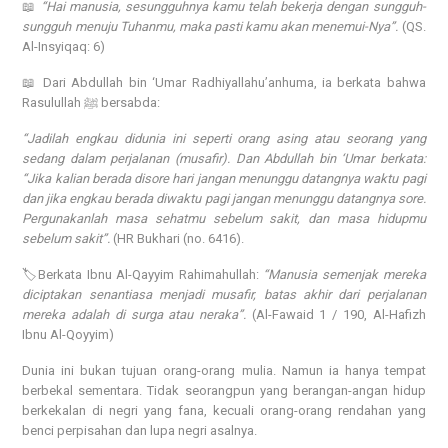
📖
“Hai manusia, sesungguhnya kamu telah bekerja dengan sungguh-
sungguh menuju Tuhanmu, maka pasti kamu akan menemui-Nya”.
(QS.
Al-Insyiqaq: 6)
📖 Dari Abdullah bin ‘Umar Radhiyallahu’anhuma, ia berkata bahwa
Rasulullah ﷺ bersabda:
“Jadilah engkau didunia ini seperti orang asing atau seorang yang
sedang dalam perjalanan (musafir). Dan Abdullah bin ‘Umar berkata:
“Jika kalian berada disore hari jangan menunggu datangnya waktu pagi
dan jika engkau berada diwaktu pagi jangan menunggu datangnya sore.
Pergunakanlah masa sehatmu sebelum sakit, dan masa hidupmu
sebelum sakit”.
(HR Bukhari (no. 6416).
🏷️Berkata Ibnu Al-Qayyim Rahimahullah:
“Manusia semenjak mereka
diciptakan senantiasa menjadi musafir, batas akhir dari perjalanan
mereka adalah di surga atau neraka”.
(Al-Fawaid 1 / 190, Al-Hafizh
Ibnu Al-Qoyyim)
Dunia ini bukan tujuan orang-orang mulia. Namun ia hanya tempat
berbekal sementara. Tidak seorangpun yang berangan-angan hidup
berkekalan di negri yang fana, kecuali orang-orang rendahan yang
benci perpisahan dan lupa negri asalnya.