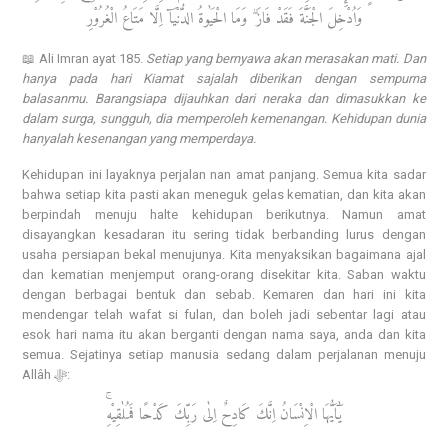
وَاُدْخِلَ الْجَنَّةَ فَقَدْ فَازَ ۗ وَمَا الْحَيٰوةُ الدُّنْيَآ اِلَّا مَتَاعُ الْغُرُوْرِ
📖 Ali Imran ayat 185.
Setiap yang bernyawa akan merasakan mati. Dan
hanya pada hari Kiamat sajalah diberikan dengan sempurna
balasanmu. Barangsiapa dijauhkan dari neraka dan dimasukkan ke
dalam surga, sungguh, dia memperoleh kemenangan. Kehidupan dunia
hanyalah kesenangan yang memperdaya.
Kehidupan ini layaknya perjalan nan amat panjang. Semua kita sadar
bahwa setiap kita pasti akan meneguk gelas kematian, dan kita akan
berpindah menuju halte kehidupan berikutnya. Namun amat
disayangkan kesadaran itu sering tidak berbanding lurus dengan
usaha persiapan bekal menujunya. Kita menyaksikan bagaimana ajal
dan kematian menjemput orang-orang disekitar kita. Saban waktu
dengan berbagai bentuk dan sebab. Kemaren dan hari ini kita
mendengar telah wafat si fulan, dan boleh jadi sebentar lagi atau
esok hari nama itu akan berganti dengan nama saya, anda dan kita
semua. Sejatinya setiap manusia sedang dalam perjalanan menuju
Allâh ﷻ:
يٰٓاَيُّهَا الْاِنْسَانُ اِنَّكَ كَادِحٌ اِلٰى رَبِّكَ كَدْحًا فَمُلٰقِيْهِۚ