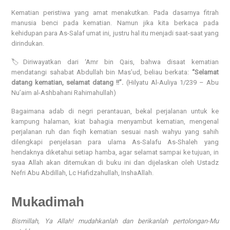
Kematian peristiwa yang amat menakutkan. Pada dasarnya fitrah
manusia benci pada kematian. Namun jika kita berkaca pada
kehidupan para As-Salaf umat ini, justru hal itu menjadi saat-saat yang
dirindukan.
🏷️Diriwayatkan dari ‘Amr bin Qais, bahwa disaat kematian
mendatangi sahabat Abdullah bin Mas’ud, beliau berkata:
“Selamat
datang kematian, selamat datang !!”.
(Hilyatu Al-Auliya 1/239 – Abu
Nu’aim al-Ashbahani Rahimahullah)
Bagaimana adab di negri perantauan, bekal perjalanan untuk ke
kampung halaman, kiat bahagia menyambut kematian, mengenal
perjalanan ruh dan fiqih kematian sesuai nash wahyu yang sahih
dilengkapi penjelasan para ulama As-Salafu As-Shaleh yang
hendaknya diketahui setiap hamba, agar selamat sampai ke tujuan, in
syaa Allah akan ditemukan di buku ini dan dijelaskan oleh Ustadz
Nefri Abu Abdillah, Lc Hafidzahullah, InshaAllah.
Mukadimah
Bismillah, Ya Allah! mudahkanlah dan berikanlah pertolongan-Mu