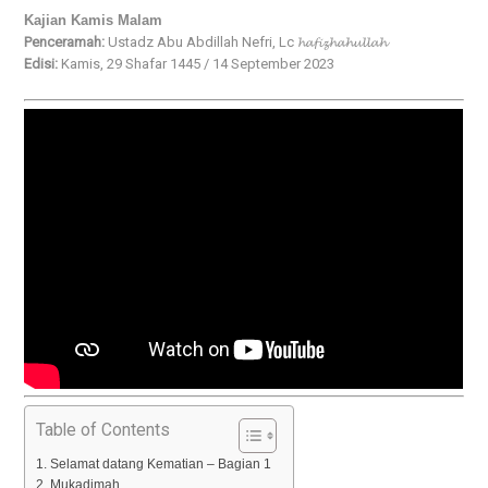
Kajian Kamis Malam
Penceramah:
Ustadz Abu Abdillah Nefri, Lc 𝓱𝓪𝓯𝓲𝔃𝓱𝓪𝓱𝓾𝓵𝓵𝓪𝓱
Edisi:
Kamis, 29 Shafar 1445 / 14 September 2023
Table of Contents
Selamat datang Kematian – Bagian 1
Mukadimah