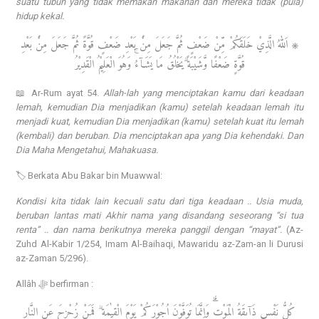
suatu tubuh yang tidak memakan makanan dan mereka tidak (pula)
hidup kekal.
۞ اَللّٰهُ الَّذِيْ خَلَقَكُمْ مِّنْ ضَعْفٍ ثُمَّ جَعَلَ مِنْۢ بَعْدِ ضَعْفٍ قُوَّةً ثُمَّ جَعَلَ مِنْۢ بَعْدِ
قُوَّةٍ ضَعْفًا وَّشَيْبَةً ۗيَخْلُقُ مَا يَشَاۤءُۚ وَهُوَ الْعَلِيْمُ الْقَدِيْرُ
📖 Ar-Rum ayat 54.
Allah-lah yang menciptakan kamu dari keadaan
lemah, kemudian Dia menjadikan (kamu) setelah keadaan lemah itu
menjadi kuat, kemudian Dia menjadikan (kamu) setelah kuat itu lemah
(kembali) dan beruban. Dia menciptakan apa yang Dia kehendaki. Dan
Dia Maha Mengetahui, Mahakuasa.
🏷️ Berkata Abu Bakar bin Muawwal:
Kondisi kita tidak lain kecuali satu dari tiga keadaan .. Usia muda,
beruban lantas mati Akhir nama yang disandang seseorang “si tua
renta” .. dan nama berikutnya mereka panggil dengan “mayat”.
(Az-
Zuhd Al-Kabir 1/254, Imam Al-Baihaqi, Mawaridu az-Zam-an li Durusi
az-Zaman 5/296).
Allâh ﷻ berfirman :
كُلُّ نَفْسٍ ذَاۤىِٕقَةُ الْمَوْتِۗ وَاِنَّمَا تُوَفَّوْنَ اُجُوْرَكُمْ يَوْمَ الْقِيٰمَةِ ۗ فَمَنْ زُحْزِحَ عَنِ النَّارِ