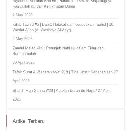
Riyadhus Shalihin Bab-55 | Hadits ke-18/474: Berpalingnya
Rasulullah ﷺ dari Kenikmatan Dunia
2 May 2026
Kitab Tauhid #5 | Bab-1 Hakikat dan Kedudukan Tauhid | 10
Wasiat Allah (Al-Washaya Al-Asyr)
2 May 2026
Zaadul Ma’ad #14 : Petunjuk Nabi ﷺ dalam Tidur dan
Bermuamalah
30 April 2026
Tafsir Surat Al-Baqarah Ayat 218 | Tiga Unsur Kebahagiaan
27
April 2026
Shahih Fiqh Sunnah#28 | Apakah Darah itu Najis?
27 April
2026
Artikel Terbaru