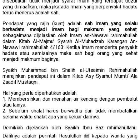
disebutkan tidak menjadi syarat Imam yang terdapat udzur
yang dimaafkan, maka jika ada Imam yang berpenyakit hadats
terus menerus adalah sah.
Pendapat yang rajih (kuat) adalah
sah imam yang selalu
berhadats menjadi imam bagi makmum yang sehat
,
sebagaimana dijelaskan oleh Imam an-Nawawi rahimahullah
dalam Kitab Al-Majmu’ Syarah Al-Muhadzab Karangan An-
Nawawi rahimahullah 4/163: Ketika imam menderita penyakit
hadats atau semisalnya maka sah bagi orang yang sehat
menjadi makmum baginya.
Syaikh Muhammad bin Shalih al-Utsaimin Rahimahullah
merajihkan pendapat ini dalam Kitab Asy Syarhul Mumti’ Ala
Zaadil Mustaqni.
Hal yang perlu diperhatikan adalah:
1. Membersihkan dan menahan air kencing dengan pembalut
atau lainya.
2. Sebelum shalat harus berwudhu dan tidak membatalkan
selama waktu shalat apa yang keluar darinya.
Demikian dijelaskan oleh Syaikh Ibnu Baz rahimahullahu.
Dalilnya adalah perintah Rasulullah ﷺ kepada wanita yang