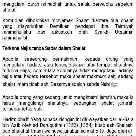
mengalami darah istihadhah untuk selalu berwudhu sebelum
sholat.
Kemudian dibolehkan menjamak Shalat diantara dua shalat
yang disyariatkan. Demikian pendapat Ibnu Taimiyah
rahimahullahu dan dikuatkan oleh Syaikh Utsaimin
rahimahullah.
Terkena Najis tanpa Sadar dalam Shalat
Apabila seseorang bermakmum kepada orang yang
mengalami hadats, atau tubuh, pakaian atau tempat shalatnya
terkena najis, sementara keduanya tidak mengetahui adanya
najis atau hadats tersebut, maka shalat makmum sah, sedang
shalat imam tidak sah. Dasarnya adalah sabda Nabi ﷺ:
Apabila orang yang sedang junub mengimami jama’ah, maka ia
harus mengulangi shalatnya, sedangkan shalat jama’ah
tersebur tetap sah.
Hadits dha’if. Yang senada dengan ini diriwayatkan dari al-Bara
bin ‘Azib oleh ad-Daruquthni (1352) [I:354], kitab ash-Shalaah,
bab shalat al-Imam wa huwa junubun au muhdits. Juga oleh al-