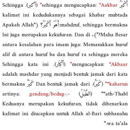
(آكبر). Sehingga
“Aakbar”
أَكْبَرُ sehingga mengucapkan:
kalimat ini kedudukannya sebagai khabar mubtada
mahdzuf, sehingga bermakna:أَهُوَ أَكْبَرُ؟ (“Apakah Allah
Maha Besar?”). Ini juga merupakan kekufuran. Dan di
antara kesalahan para imam juga: Memasukkan huruf
alif di antara huruf ba dan huruf ra sehingga mereka
(أكْبَار). Sehingga kata ini
mengucapkan:
“Akbaar”
adalah mashdar yang menjadi bentuk jamak dari kata
(كَبَرٌ). Dan bentuk jamak dari كَبَرٌ bermakna
“kabarun”
gendang/bedug-
.
“ath-Thabl” (الطَّبْلُ) -artinya:
Keduanya merupakan kekufuran, tidak dibenarkan
kalimat ini diucapkan untuk Allah al-Bari subhanahu
wa ta’ala.”