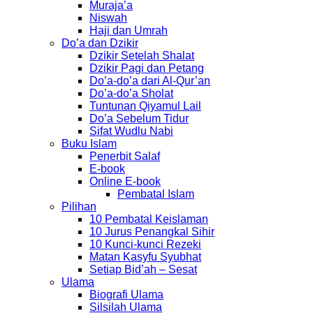
Muraja’a
Niswah
Haji dan Umrah
Do’a dan Dzikir
Dzikir Setelah Shalat
Dzikir Pagi dan Petang
Do’a-do’a dari Al-Qur’an
Do’a-do’a Sholat
Tuntunan Qiyamul Lail
Do’a Sebelum Tidur
Sifat Wudlu Nabi
Buku Islam
Penerbit Salaf
E-book
Online E-book
Pembatal Islam
Pilihan
10 Pembatal Keislaman
10 Jurus Penangkal Sihir
10 Kunci-kunci Rezeki
Matan Kasyfu Syubhat
Setiap Bid’ah – Sesat
Ulama
Biografi Ulama
Silsilah Ulama