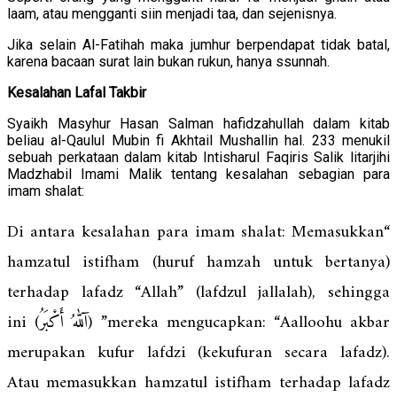
laam, atau mengganti siin menjadi taa, dan sejenisnya.
Jika selain Al-Fatihah maka jumhur berpendapat tidak batal,
karena bacaan surat lain bukan rukun, hanya ssunnah.
Kesalahan Lafal Takbir
Syaikh Masyhur Hasan Salman hafidzahullah dalam kitab
beliau al-Qaulul Mubin fi Akhtail Mushallin hal. 233 menukil
sebuah perkataan dalam kitab Intisharul Faqiris Salik litarjihi
Madzhabil Imami Malik tentang kesalahan sebagian para
imam shalat:
“Di antara kesalahan para imam shalat: Memasukkan
hamzatul istifham (huruf hamzah untuk bertanya)
terhadap lafadz “Allah” (lafdzul jallalah), sehingga
mereka mengucapkan: “Aalloohu akbar” (آللهُ أَكْبَرُ) ini
merupakan kufur lafdzi (kekufuran secara lafadz).
Atau memasukkan hamzatul istifham terhadap lafadz