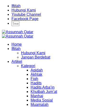
Iftitah
Hubungi Kami
Youtube Channel
Facebook Page
Home
Iftitah
Hubungi Kami
Jangan Berdebat
Artikel
Kategori
Aqidah
Akhlak
Fiqh
Hadits
Hadits Arba’in
Khutbah Jum’at
Manhaj
Media Sosial
Muamalah