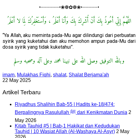
•┈┈┈┈┈┈•❀❁✿❁❀•┈┈┈┈┈•
اللَّهُمَّ إِنِّي أَعُوذُ بِكَ أَنْ أُشْرِكَ بِكَ وَأَنَا أَعْلَمُ ، وَأَسْتَغْفِرُكَ لِمَا لا أَعْلَمُ
“Ya Allah, aku meminta pada-Mu agar dilindungi dari perbuatan
syirik yang kuketahui dan aku memohon ampun pada-Mu dari
dosa syirik yang tidak kuketahui”.
وبالله التوفيق وصلى الله على نبينا محمد وعلى آله وصحبه وسلم
imam
,
Mulakhas Fiqhi
,
shalat
,
Shalat Berjama'ah
22 May 2025
Artikel Terbaru
Riyadhus Shalihin Bab-55 | Hadits ke-18/474:
Berpalingnya Rasulullah ﷺ dari Kenikmatan Dunia
2
May 2026
Kitab Tauhid #5 | Bab-1 Hakikat dan Kedudukan
Tauhid | 10 Wasiat Allah (Al-Washaya Al-Asyr)
2 May
2026