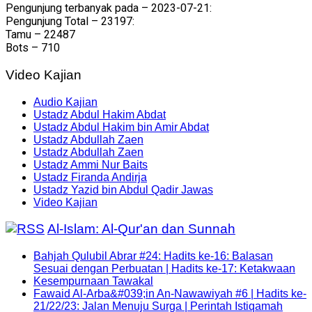
Pengunjung terbanyak pada – 2023-07-21:
Pengunjung Total – 23197:
Tamu – 22487
Bots – 710
Video Kajian
Audio Kajian
Ustadz Abdul Hakim Abdat
Ustadz Abdul Hakim bin Amir Abdat
Ustadz Abdullah Zaen
Ustadz Abdullah Zaen
Ustadz Ammi Nur Baits
Ustadz Firanda Andirja
Ustadz Yazid bin Abdul Qadir Jawas
Video Kajian
Al-Islam: Al-Qur'an dan Sunnah
Bahjah Qulubil Abrar #24: Hadits ke-16: Balasan
Sesuai dengan Perbuatan | Hadits ke-17: Ketakwaan
Kesempurnaan Tawakal
Fawaid Al-Arba&#039;in An-Nawawiyah #6 | Hadits ke-
21/22/23: Jalan Menuju Surga | Perintah Istiqamah