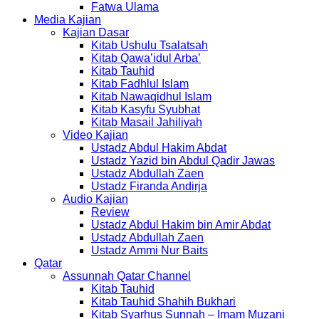
Fatwa Ulama
Media Kajian
Kajian Dasar
Kitab Ushulu Tsalatsah
Kitab Qawa’idul Arba’
Kitab Tauhid
Kitab Fadhlul Islam
Kitab Nawaqidhul Islam
Kitab Kasyfu Syubhat
Kitab Masail Jahiliyah
Video Kajian
Ustadz Abdul Hakim Abdat
Ustadz Yazid bin Abdul Qadir Jawas
Ustadz Abdullah Zaen
Ustadz Firanda Andirja
Audio Kajian
Review
Ustadz Abdul Hakim bin Amir Abdat
Ustadz Abdullah Zaen
Ustadz Ammi Nur Baits
Qatar
Assunnah Qatar Channel
Kitab Tauhid
Kitab Tauhid Shahih Bukhari
Kitab Syarhus Sunnah – Imam Muzani