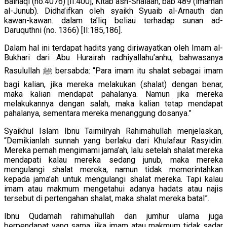
Baihaqi (no.4076) [II:400], Kitab ash-Shalaah, bab 489 (lmamah
al-Junub). Didha’ifkan oleh syaikh Syuaib al-Arnauth dan
kawan-kawan. dalam ta’liq beliau terhadap sunan ad-
Daruquthni (no. 1366) [II:185,186].
Dalam hal ini terdapat hadits yang diriwayatkan oleh Imam al-
Bukhari dari Abu Hurairah radhiyallahu’anhu, bahwasanya
Rasulullah ﷺ bersabda: “Para imam itu shalat sebagai imam
bagi kalian, jika mereka melakukan (shalat) dengan benar,
maka kalian mendapat pahalanya. Namun jika mereka
melakukannya dengan salah, maka kalian tetap mendapat
pahalanya, sementara mereka menanggung dosanya.”
Syaikhul Islam Ibnu Taimilryah Rahimahullah menjelaskan,
“Demikianlah sunnah yang berlaku dari Khulafaur Rasyidin.
Mereka pernah mengimami jama’ah, lalu setelah shalat mereka
mendapati kalau mereka sedang junub, maka mereka
mengulangi shalat mereka, namun tidak memerintahkan
kepada jama’ah untuk mengulangi shalat mereka. Tapi kalau
imam atau makmum mengetahui adanya hadats atau najis
tersebut di pertengahan shalat, maka shalat mereka batal”.
Ibnu Qudamah rahimahullah dan jumhur ulama juga
berpendapat yang sama, jika imam atau makmum tidak sadar