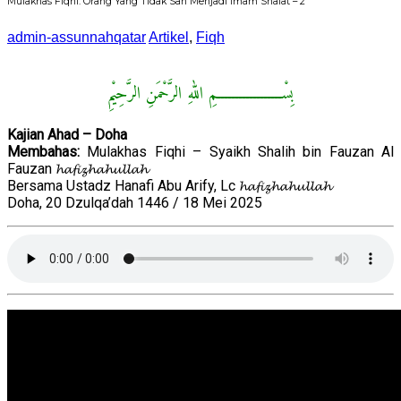
Mulakhas Fiqhi: Orang Yang Tidak Sah Menjadi Imam Shalat – 2
admin-assunnahqatar
Artikel
,
Fiqh
بِسْــــــــــــــــــمِ اللهِ الرَّحْمَنِ الرَّحِيْمِ
Kajian Ahad – Doha
Membahas:
Mulakhas Fiqhi – Syaikh Shalih bin Fauzan Al
Fauzan 𝓱𝓪𝓯𝓲𝔃𝓱𝓪𝓱𝓾𝓵𝓵𝓪𝓱
Bersama Ustadz Hanafi Abu Arify, Lc 𝓱𝓪𝓯𝓲𝔃𝓱𝓪𝓱𝓾𝓵𝓵𝓪𝓱
Doha, 20 Dzulqa’dah 1446 / 18 Mei 2025