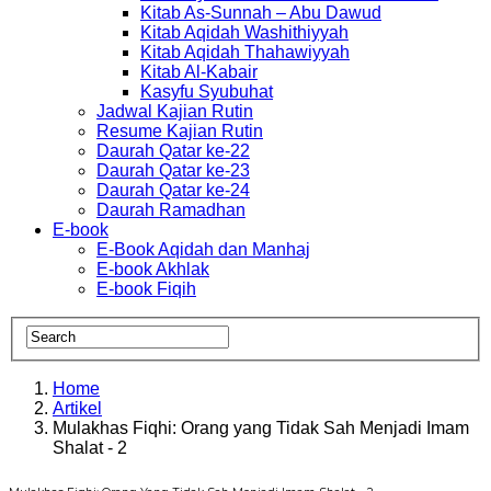
Kitab As-Sunnah – Abu Dawud
Kitab Aqidah Washithiyyah
Kitab Aqidah Thahawiyyah
Kitab Al-Kabair
Kasyfu Syubuhat
Jadwal Kajian Rutin
Resume Kajian Rutin
Daurah Qatar ke-22
Daurah Qatar ke-23
Daurah Qatar ke-24
Daurah Ramadhan
E-book
E-Book Aqidah dan Manhaj
E-book Akhlak
E-book Fiqih
Home
Artikel
Mulakhas Fiqhi: Orang yang Tidak Sah Menjadi Imam
Shalat - 2