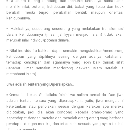
▪️Di antara barang tambang dan manusia keduanya sama-sama
memiliki nilai, potensi, kehebatan diri, bakat yang tetap dan tidak
berubah meski terjadi perubahan bentuk maupun orientasi
kehidupannya.
▪️ Hakikatnya, seseorang seseorang yang melakukan transformasi
dalam kehidupannya (misal: jahiliyyah menjadi islam) tidak akan
merubah nilai individu/potensi dirinya.
▪️ Nilai individu itu bahkan dapat semakin mengukuhkan/mendorong
kehidupan yang dipilihnya seiring dengan adanya kefahaman
terhadap kehidupan dan agamanya yang lebih baik (misal: sifat
Sahabat Umar semakin mendorong dakwah islam setelah ia
memahami islam).
Jiwa adalah Tentara yang Dipersiapkan…
▪️Kemudian beliau Shallallahu ‘alaihi wa sallam bersabda: Dan jiwa
adalah tentara, tentara yang dipersiapkan… yaitu, jiwa mengalami
ketertarikan atau penolakan sesuai dengan karakter apa mereka
diciptakan, jadi dia akan condong kepada orang-orang yang
sependapat dengan mereka dan menolak orang-orang yang berbeda
pendapat dengan mereka, dan ini adalah sesuatu yang nyata terlihat
di antara manusia.