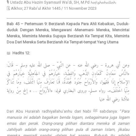
🎙️ Ustadz Abu Hazim Syamsuril Wa’di, SH, M.Pd 𝓱𝓪𝓯𝓲𝔃𝓱𝓪𝓱𝓾𝓵𝓵𝓪𝓱.
🗓️ Alkhor, 27 Rabi’ul Akhir 1445 / 11 November 2023
Bab 45 – Pertemuan 9: Berziarah Kepada Para Ahli Kebaikan, Duduk-
duduk Dengan Mereka, Mengawani -Menemani- Mereka, Mencintai
Mereka, Meminta Mereka Supaya Berziarah Ke Tempat Kita, Meminta
Doa Dari Mereka Serta Berziarah Ke Tempat-tempat Yang Utama
📖
Hadits 12:
وعن أَبي هريرة – رضي الله عنه – عن النَّبيِّ – صلى الله عليه وسلم – قَالَ:
«النَّاسُ مَعَادِنٌ كَمَعَادِنِ الذَّهَبِ وَالفِضَّةِ، خِيَارُهُمْ في الجَاهِلِيَّةِ خِيَارُهُمْ في
الإسْلاَمِ إِذَا فَقهُوا، وَالأرْوَاحُ جُنُودٌ مُجَنَّدَةٌ، فَمَا تَعَارَفَ مِنْهَا ائْتَلَفَ، ومَا تَنَاكَرَ
مِنْهَا اخْتَلَفَ». رواه مسلم. وروى البخاري قوله: «الأَرْوَاحُ … » إلخ مِنْ رواية
عائشة رضي الله عنها
Dari Abu Hurairah radhiyallahu’anhu dari Nabi ﷺ sabdanya: “
Para
manusia ini adalah bagaikan benda logam, sebagaimana juga logam
emas dan perak. Orang-orang pilihan diantara mereka di zaman
Jahiliyah adalah orang-orang pilihan pula di zaman Islam, jikalau
mereka menjadi pandai -dalam hal agama. Ruh-ruh itu adalah