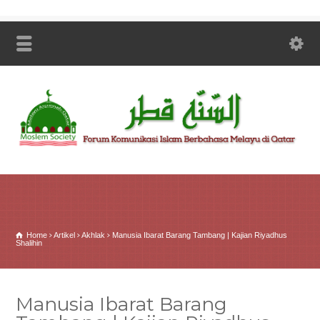
Home
Artikel
Akhlak
Manusia Ibarat Barang Tambang | Kajian Riyadhus
Shalihin
Manusia Ibarat Barang