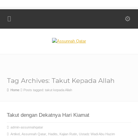
Tag Archives: Takut Kepada Allah
Home
Posts tagged: takut kepada Allah
Takut dengan Dekatnya Hari Kiamat
admin-assunnahqatar
Artikel
,
Assunnah Qatar
,
Hadits
,
Kajian Rutin
,
Ustadz Wadi Abu Hazim