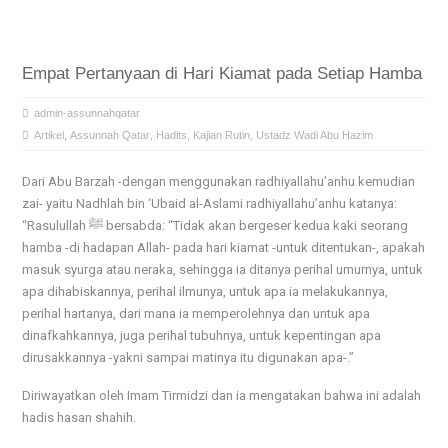
Empat Pertanyaan di Hari Kiamat pada Setiap Hamba
admin-assunnahqatar
Artikel
,
Assunnah Qatar
,
Hadits
,
Kajian Rutin
,
Ustadz Wadi Abu Hazim
Dari Abu Barzah -dengan menggunakan radhiyallahu’anhu kemudian
zai- yaitu Nadhlah bin ‘Ubaid al-Aslami radhiyallahu’anhu katanya:
“Rasulullah ﷺ bersabda: “Tidak akan bergeser kedua kaki seorang
hamba -di hadapan Allah- pada hari kiamat -untuk ditentukan-, apakah
masuk syurga atau neraka, sehingga ia ditanya perihal umurnya, untuk
apa dihabiskannya, perihal ilmunya, untuk apa ia melakukannya,
perihal hartanya, dari mana ia memperolehnya dan untuk apa
dinafkahkannya, juga perihal tubuhnya, untuk kepentingan apa
dirusakkannya -yakni sampai matinya itu digunakan apa-.”
Diriwayatkan oleh Imam Tirmidzi dan ia mengatakan bahwa ini adalah
hadis hasan shahih.