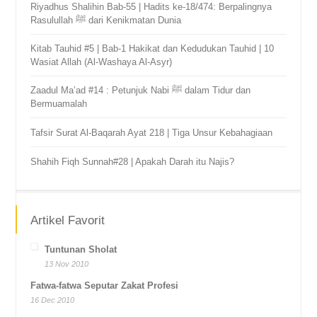
Riyadhus Shalihin Bab-55 | Hadits ke-18/474: Berpalingnya
Rasulullah ﷺ dari Kenikmatan Dunia
Kitab Tauhid #5 | Bab-1 Hakikat dan Kedudukan Tauhid | 10
Wasiat Allah (Al-Washaya Al-Asyr)
Zaadul Ma’ad #14 : Petunjuk Nabi ﷺ dalam Tidur dan
Bermuamalah
Tafsir Surat Al-Baqarah Ayat 218 | Tiga Unsur Kebahagiaan
Shahih Fiqh Sunnah#28 | Apakah Darah itu Najis?
Artikel Favorit
Tuntunan Sholat
13 Nov 2010
Fatwa-fatwa Seputar Zakat Profesi
16 Dec 2010