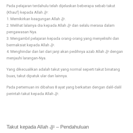
Pada pelajaran terdahulu telah dijelaskan beberapa sebab takut
(Khauf) kepada Allah ﷻ:
1. Memikirkan keagungan Allah ﷻ.
2. Melihat lalainya dia kepada Allah ﷻ dan selalu merasa dalam
pengawasan Nya.
3. Mengambil pelajaran kepada orang-orang yang menyelisihi dan
bermaksiat kepada Allah ﷻ.
4. Menghindar dan lari dari janji akan pedihnya azab Allah ﷻ dengan
menjauhi larangan-Nya.
Yang dikecualikan adalah takut yang normal seperti takut binatang
buas, takut dipatuk ular dan lainnya.
Pada pertemuan ini dibahas 8 ayat yang berkaitan dengan dalil-dalil
perintah takut kepada Allah ﷻ.
Takut kepada Allah ﷻ – Pendahuluan