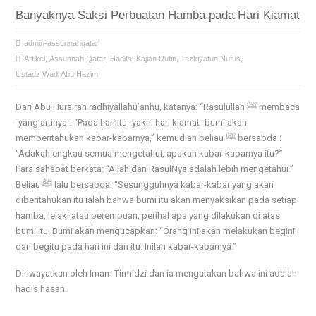
Banyaknya Saksi Perbuatan Hamba pada Hari Kiamat
admin-assunnahqatar
Artikel
,
Assunnah Qatar
,
Hadits
,
Kajian Rutin
,
Tazkiyatun Nufus
,
Ustadz Wadi Abu Hazim
Dari Abu Hurairah radhiyallahu’anhu, katanya: “Rasulullah ﷺ membaca
-yang artinya-: “Pada hari itu -yakni hari kiamat- bumi akan
memberitahukan kabar-kabarnya,” kemudian beliau ﷺ bersabda :
“Adakah engkau semua mengetahui, apakah kabar-kabarnya itu?”
Para sahabat berkata: “Allah dan RasulNya adalah lebih mengetahui.”
Beliau ﷺ lalu bersabda: “Sesungguhnya kabar-kabar yang akan
diberitahukan itu ialah bahwa bumi itu akan menyaksikan pada setiap
hamba, lelaki atau perempuan, perihal apa yang dilakukan di atas
bumi itu. Bumi akan mengucapkan: “Orang ini akan melakukan begini
dan begitu pada hari ini dan itu. Inilah kabar-kabarnya.”
Diriwayatkan oleh Imam Tirmidzi dan ia mengatakan bahwa ini adalah
hadis hasan.