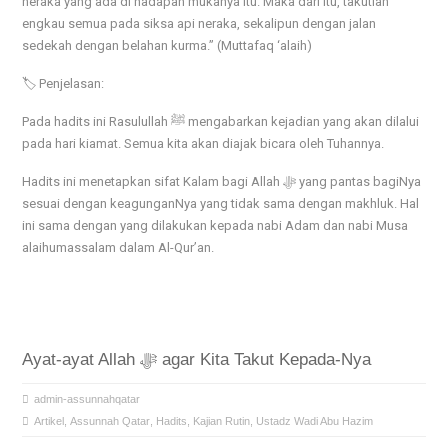
neraka yang ada di hadapan mukanya itu. Maka dari itu, takutlah
engkau semua pada siksa api neraka, sekalipun dengan jalan
sedekah dengan belahan kurma.” (Muttafaq ‘alaih)
🏷️ Penjelasan:
Pada hadits ini Rasulullah ﷺ mengabarkan kejadian yang akan dilalui
pada hari kiamat. Semua kita akan diajak bicara oleh Tuhannya.
Hadits ini menetapkan sifat Kalam bagi Allah ﷻ yang pantas bagiNya
sesuai dengan keagunganNya yang tidak sama dengan makhluk. Hal
ini sama dengan yang dilakukan kepada nabi Adam dan nabi Musa
alaihumassalam dalam Al-Qur’an.
Ayat-ayat Allah ﷻ agar Kita Takut Kepada-Nya
admin-assunnahqatar
Artikel
,
Assunnah Qatar
,
Hadits
,
Kajian Rutin
,
Ustadz Wadi Abu Hazim