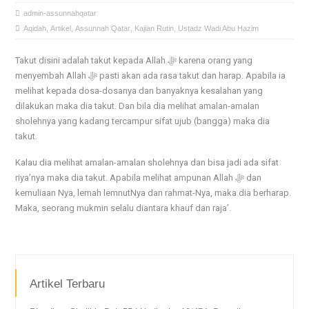
admin-assunnahqatar
Aqidah
,
Artikel
,
Assunnah Qatar
,
Kajian Rutin
,
Ustadz Wadi Abu Hazim
Takut disini adalah takut kepada Allah ﷻ karena orang yang
menyembah Allah ﷻ pasti akan ada rasa takut dan harap. Apabila ia
melihat kepada dosa-dosanya dan banyaknya kesalahan yang
dilakukan maka dia takut. Dan bila dia melihat amalan-amalan
sholehnya yang kadang tercampur sifat ujub (bangga) maka dia
takut.
Kalau dia melihat amalan-amalan sholehnya dan bisa jadi ada sifat
riya’nya maka dia takut. Apabila melihat ampunan Allah ﷻ dan
kemuliaan Nya, lemah lemnutNya dan rahmat-Nya, maka dia berharap.
Maka, seorang mukmin selalu diantara khauf dan raja’.
Artikel Terbaru