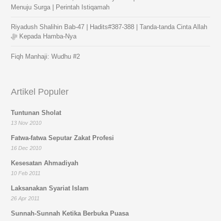
Menuju Surga | Perintah Istiqamah
Riyadush Shalihin Bab-47 | Hadits#387-388 | Tanda-tanda Cinta Allah
ﷻ Kepada Hamba-Nya
Fiqh Manhaji: Wudhu #2
Artikel Populer
Tuntunan Sholat
13 Nov 2010
Fatwa-fatwa Seputar Zakat Profesi
16 Dec 2010
Kesesatan Ahmadiyah
10 Feb 2011
Laksanakan Syariat Islam
26 Apr 2011
Sunnah-Sunnah Ketika Berbuka Puasa