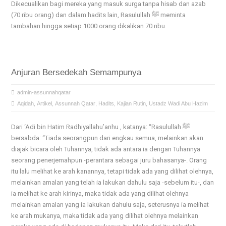
Dikecualikan bagi mereka yang masuk surga tanpa hisab dan azab
(70 ribu orang) dan dalam hadits lain, Rasulullah ﷺ meminta
tambahan hingga setiap 1000 orang dikalikan 70 ribu.
Anjuran Bersedekah Semampunya
admin-assunnahqatar
Aqidah
,
Artikel
,
Assunnah Qatar
,
Hadits
,
Kajian Rutin
,
Ustadz Wadi Abu Hazim
Dari ‘Adi bin Hatim Radhiyallahu’anhu , katanya: “Rasulullah ﷺ
bersabda: “Tiada seorangpun dari engkau semua, melainkan akan
diajak bicara oleh Tuhannya, tidak ada antara ia dengan Tuhannya
seorang penerjemahpun -perantara sebagai juru bahasanya-. Orang
itu lalu melihat ke arah kanannya, tetapi tidak ada yang dilihat olehnya,
melainkan amalan yang telah ia lakukan dahulu saja -sebelum itu-, dan
ia melihat ke arah kirinya, maka tidak ada yang dilihat olehnya
melainkan amalan yang ia lakukan dahulu saja, seterusnya ia melihat
ke arah mukanya, maka tidak ada yang dilihat olehnya melainkan