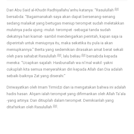
Dari Abu Said al-Khudri Radhiyallahu’anhu katanya: “Rasulullah ﷺ
bersabda: “Bagaimanakah saya akan dapat bersenang-senang
sedang malaikat yang bertugas meniup terompet sudah meletakkan
mulutnya pada ujung -mulut- terompet -sebagai tanda sudah
dekatnya hari kiamat- sambil mendengarkan perintah, kapan saja ia
diperintah untuk meniupnya itu, maka seketika itu pula ia akan
meniupkannya.” Berita yang sedemikian dirasakan amat berat sekali
oleh para sahabat Rasulullah ﷺ, lalu beliau ﷺ bersabda kepada
mereka: “Ucapkan sajalah: Hasbunallah wa ni’mal wakil -yakni
cukuplah kita semua menyerahkan diri kepada Allah dan Dia adalah
sebaik-baiknya Zat yang diserahi.”
Diriwayatkan oleh Imam Tirmidzi dan ia mengatakan bahwa ini adalah
hadis hasan. Alqarn ialah terompet yang difirmankan oleh Allah Ta’ala
-yang artinya: Dan ditiuplah dalam terompet. Demikianlah yang
ditafsirkan oleh Rasulullah ﷺ.