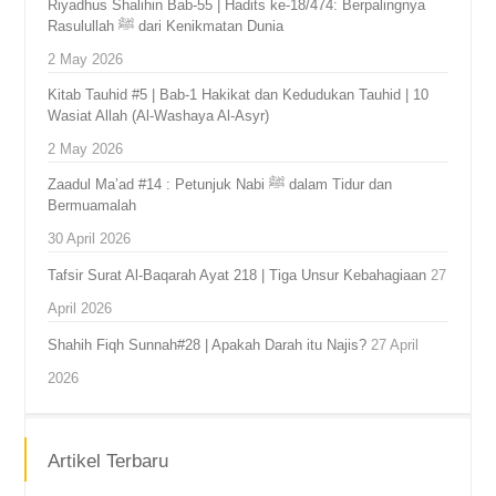
Riyadhus Shalihin Bab-55 | Hadits ke-18/474: Berpalingnya
Rasulullah ﷺ dari Kenikmatan Dunia
2 May 2026
Kitab Tauhid #5 | Bab-1 Hakikat dan Kedudukan Tauhid | 10
Wasiat Allah (Al-Washaya Al-Asyr)
2 May 2026
Zaadul Ma’ad #14 : Petunjuk Nabi ﷺ dalam Tidur dan
Bermuamalah
30 April 2026
Tafsir Surat Al-Baqarah Ayat 218 | Tiga Unsur Kebahagiaan
27
April 2026
Shahih Fiqh Sunnah#28 | Apakah Darah itu Najis?
27 April
2026
Artikel Terbaru