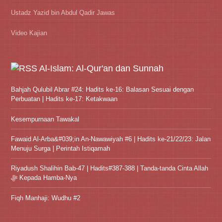
Ustadz Yazid bin Abdul Qadir Jawas
Video Kajian
Al-Islam: Al-Qur'an dan Sunnah
Bahjah Qulubil Abrar #24: Hadits ke-16: Balasan Sesuai dengan
Perbuatan | Hadits ke-17: Ketakwaan
Kesempurnaan Tawakal
Fawaid Al-Arba&#039;in An-Nawawiyah #6 | Hadits ke-21/22/23: Jalan
Menuju Surga | Perintah Istiqamah
Riyadush Shalihin Bab-47 | Hadits#387-388 | Tanda-tanda Cinta Allah
ﷻ Kepada Hamba-Nya
Fiqh Manhaji: Wudhu #2