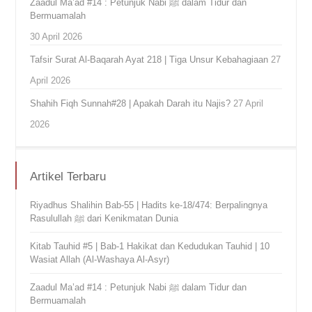
Zaadul Ma’ad #14 : Petunjuk Nabi ﷺ dalam Tidur dan
Bermuamalah
30 April 2026
Tafsir Surat Al-Baqarah Ayat 218 | Tiga Unsur Kebahagiaan
27
April 2026
Shahih Fiqh Sunnah#28 | Apakah Darah itu Najis?
27 April
2026
Artikel Terbaru
Riyadhus Shalihin Bab-55 | Hadits ke-18/474: Berpalingnya
Rasulullah ﷺ dari Kenikmatan Dunia
Kitab Tauhid #5 | Bab-1 Hakikat dan Kedudukan Tauhid | 10
Wasiat Allah (Al-Washaya Al-Asyr)
Zaadul Ma’ad #14 : Petunjuk Nabi ﷺ dalam Tidur dan
Bermuamalah