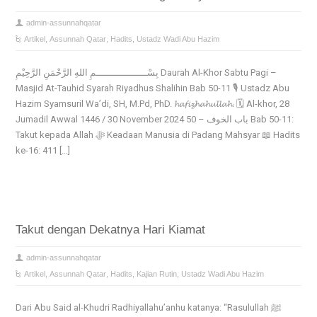
admin-assunnahqatar
Artikel
,
Assunnah Qatar
,
Hadits
,
Ustadz Wadi Abu Hazim
بِسْــــــــــــــــــمِ اللهِ الرَّحْمَنِ الرَّحِيْمِ Daurah Al-Khor Sabtu Pagi –
Masjid At-Tauhid Syarah Riyadhus Shalihin Bab 50-11 🎙️ Ustadz Abu
Hazim Syamsuril Wa’di, SH, M.Pd, PhD. 𝓱𝓪𝓯𝓲𝔃𝓱𝓪𝓱𝓾𝓵𝓵𝓪𝓱. 🗓️ Al-khor, 28
Jumadil Awwal 1446 / 30 November 2024 50 – باب الخوف Bab 50-11:
Takut kepada Allah ﷻ Keadaan Manusia di Padang Mahsyar 📖 Hadits
ke-16: 411 […]
Takut dengan Dekatnya Hari Kiamat
admin-assunnahqatar
Artikel
,
Assunnah Qatar
,
Hadits
,
Kajian Rutin
,
Ustadz Wadi Abu Hazim
Dari Abu Said al-Khudri Radhiyallahu’anhu katanya: “Rasulullah ﷺ