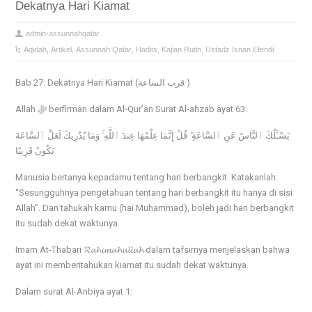
Dekatnya Hari Kiamat
admin-assunnahqatar
Aqidah
,
Artikel
,
Assunnah Qatar
,
Hadits
,
Kajian Rutin
,
Ustadz Isnan Efendi
Bab 27: Dekatnya Hari Kiamat (قرب الساعة )
Allah ﷻ berfirman dalam Al-Qur’an Surat Al-ahzab ayat 63:
يَسْـَٔلُكَ ٱلنَّاسُ عَنِ ٱلسَّاعَةِ ۖ قُلْ إِنَّمَا عِلْمُهَا عِندَ ٱللَّهِ ۚ وَمَا يُدْرِيكَ لَعَلَّ ٱلسَّاعَةَ
تَكُونُ قَرِيبًا
Manusia bertanya kepadamu tentang hari berbangkit. Katakanlah:
“Sesungguhnya pengetahuan tentang hari berbangkit itu hanya di sisi
Allah”. Dan tahukah kamu (hai Muhammad), boleh jadi hari berbangkit
itu sudah dekat waktunya.
Imam At-Thabari 𝓡𝓪𝓱𝓲𝓶𝓪𝓱𝓾𝓵𝓵𝓪𝓱 dalam tafsirnya menjelaskan bahwa
ayat ini memberitahukan kiamat itu sudah dekat waktunya.
Dalam surat Al-Anbiya ayat 1: