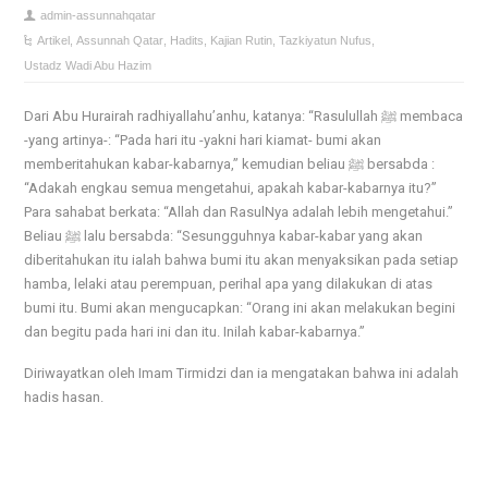
admin-assunnahqatar
Artikel
,
Assunnah Qatar
,
Hadits
,
Kajian Rutin
,
Tazkiyatun Nufus
,
Ustadz Wadi Abu Hazim
Dari Abu Hurairah radhiyallahu’anhu, katanya: “Rasulullah ﷺ membaca
-yang artinya-: “Pada hari itu -yakni hari kiamat- bumi akan
memberitahukan kabar-kabarnya,” kemudian beliau ﷺ bersabda :
“Adakah engkau semua mengetahui, apakah kabar-kabarnya itu?”
Para sahabat berkata: “Allah dan RasulNya adalah lebih mengetahui.”
Beliau ﷺ lalu bersabda: “Sesungguhnya kabar-kabar yang akan
diberitahukan itu ialah bahwa bumi itu akan menyaksikan pada setiap
hamba, lelaki atau perempuan, perihal apa yang dilakukan di atas
bumi itu. Bumi akan mengucapkan: “Orang ini akan melakukan begini
dan begitu pada hari ini dan itu. Inilah kabar-kabarnya.”
Diriwayatkan oleh Imam Tirmidzi dan ia mengatakan bahwa ini adalah
hadis hasan.