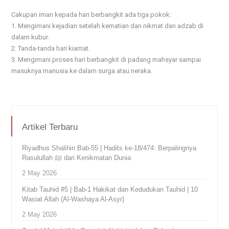
Cakupan iman kepada hari berbangkit ada tiga pokok:
1. Mengimani kejadian setelah kematian dan nikmat dan adzab di
dalam kubur.
2. Tanda-tanda hari kiamat.
3. Mengimani proses hari berbangkit di padang mahsyar sampai
masuknya manusia ke dalam surga atau neraka.
Artikel Terbaru
Riyadhus Shalihin Bab-55 | Hadits ke-18/474: Berpalingnya
Rasulullah ﷺ dari Kenikmatan Dunia
2 May 2026
Kitab Tauhid #5 | Bab-1 Hakikat dan Kedudukan Tauhid | 10
Wasiat Allah (Al-Washaya Al-Asyr)
2 May 2026