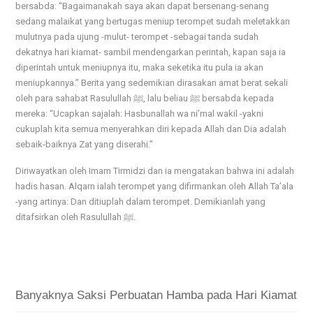
bersabda: “Bagaimanakah saya akan dapat bersenang-senang
sedang malaikat yang bertugas meniup terompet sudah meletakkan
mulutnya pada ujung -mulut- terompet -sebagai tanda sudah
dekatnya hari kiamat- sambil mendengarkan perintah, kapan saja ia
diperintah untuk meniupnya itu, maka seketika itu pula ia akan
meniupkannya.” Berita yang sedemikian dirasakan amat berat sekali
oleh para sahabat Rasulullah ﷺ, lalu beliau ﷺ bersabda kepada
mereka: “Ucapkan sajalah: Hasbunallah wa ni’mal wakil -yakni
cukuplah kita semua menyerahkan diri kepada Allah dan Dia adalah
sebaik-baiknya Zat yang diserahi.”
Diriwayatkan oleh Imam Tirmidzi dan ia mengatakan bahwa ini adalah
hadis hasan. Alqarn ialah terompet yang difirmankan oleh Allah Ta’ala
-yang artinya: Dan ditiuplah dalam terompet. Demikianlah yang
ditafsirkan oleh Rasulullah ﷺ.
Banyaknya Saksi Perbuatan Hamba pada Hari Kiamat