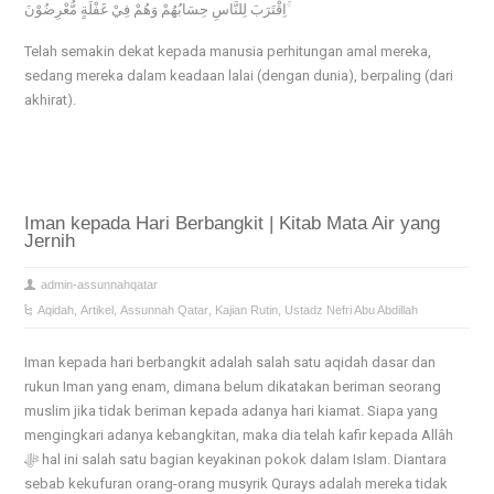
اِقْتَرَبَ لِلنَّاسِ حِسَابُهُمْ وَهُمْ فِيْ غَفْلَةٍ مُّعْرِضُوْنَ ۚ
Telah semakin dekat kepada manusia perhitungan amal mereka,
sedang mereka dalam keadaan lalai (dengan dunia), berpaling (dari
akhirat).
Iman kepada Hari Berbangkit | Kitab Mata Air yang
Jernih
admin-assunnahqatar
Aqidah
,
Artikel
,
Assunnah Qatar
,
Kajian Rutin
,
Ustadz Nefri Abu Abdillah
Iman kepada hari berbangkit adalah salah satu aqidah dasar dan
rukun Iman yang enam, dimana belum dikatakan beriman seorang
muslim jika tidak beriman kepada adanya hari kiamat. Siapa yang
mengingkari adanya kebangkitan, maka dia telah kafir kepada Allâh
ﷻ hal ini salah satu bagian keyakinan pokok dalam Islam. Diantara
sebab kekufuran orang-orang musyrik Qurays adalah mereka tidak