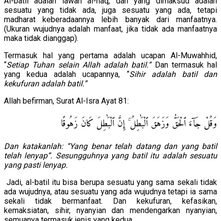
Al-batil adalah lawan al-haq, dan yang dimaksud adalah
sesuatu yang tidak ada, juga sesuatu yang ada, tetapi
madharat keberadaannya lebih banyak dari manfaatnya.
(Ukuran wujudnya adalah manfaat, jika tidak ada manfaatnya
maka tidak dianggap).
Termasuk hal yang pertama adalah ucapan Al-Muwahhid,
“
Setiap Tuhan selain Allah adalah batil.”
Dan termasuk hal
yang kedua adalah ucapannya, “
Sihir adalah batil dan
kekufuran adalah batil.”
Allah befirman, Surat Al-Isra Ayat 81:
وَقُلْ جَآءَ ٱلْحَقُّ وَزَهَقَ ٱلْبَٰطِلُ ۚ إِنَّ ٱلْبَٰطِلَ كَانَ زَهُوقًا
Dan katakanlah: “Yang benar telah datang dan yang batil
telah lenyap”. Sesungguhnya yang batil itu adalah sesuatu
yang pasti lenyap.
Jadi, al-batil itu bisa berupa sesuatu yang sama sekali tidak
ada wujudnya, atau sesuatu yang ada wujudnya tetapi ia sama
sekali tidak bermanfaat. Dan kekufuran, kefasikan,
kemaksiatan, sihir, nyanyian dan mendengarkan nyanyian,
semuanya termasuk jenis yang kedua.