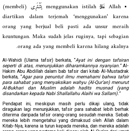
▪️ Allah ﷻ menggunakan istilah يَشْتَرِى (membeli)
diartikan dalam terjemah ‘menggunakan’ karena
orang yang berjual beli pasti ada unsur meraih
keuntungan. Maka sudah jelas ruginya, tapi sebagian
orang ada yang membeli karena hilang akalnya.
Al-Wahidi (Ulama tafsir) berkata, “
Ayat ini dengan tafsiran
seperti di atas, menunjukkan diharamkannya nyanyian.”
Al-
Hakim Abu Abdillah dalam bab tafsir dari kitab Al-Mustadrak
berkata, “
Agar para penuntut ilmu memahami bahwa tafsir
para sahabat yang menyaksikan wahyu (Al-Qur’an) menurut
Al-Bukhari dan Muslim adalah hadits musnad (yang
disandarkan kepada Nabi Shallallahu Alaihi wa Sallam).”
Pendapat ini, meskipun masih perlu dikaji ulang, tidak
diragukan lagi menunjukkan, tafsir para sahabat lebih berhak
diterima daripada tafsir orang-orang sesudah mereka. Sebab
mereka lebih mengetahui yang dimaksud oleh Allah dalam
Kitab-Nya, karena ia turun kepada mereka, dan mereka adalah