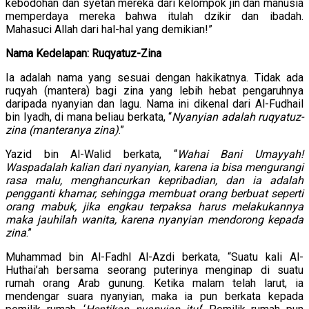
kebodohan dan syetan mereka dari kelompok jin dan manusia
memperdaya mereka bahwa itulah dzikir dan ibadah.
Mahasuci Allah dari hal-hal yang demikian!”
Nama Kedelapan: Ruqyatuz-Zina
Ia adalah nama yang sesuai dengan hakikatnya. Tidak ada
ruqyah (mantera) bagi zina yang lebih hebat pengaruhnya
daripada nyanyian dan lagu. Nama ini dikenal dari Al-Fudhail
bin Iyadh, di mana beliau berkata, “
Nyanyian adalah ruqyatuz-
zina (manteranya zina)
.”
Yazid bin Al-Walid berkata, “
Wahai Bani Umayyah!
Waspadalah kalian dari nyanyian, karena ia bisa mengurangi
rasa malu, menghancurkan kepribadian, dan ia adalah
pengganti khamar, sehingga membuat orang berbuat seperti
orang mabuk, jika engkau terpaksa harus melakukannya
maka jauhilah wanita, karena nyanyian mendorong kepada
zina
.”
Muhammad bin Al-Fadhl Al-Azdi berkata, “Suatu kali Al-
Huthai’ah bersama seorang puterinya menginap di suatu
rumah orang Arab gunung. Ketika malam telah larut, ia
mendengar suara nyanyian, maka ia pun berkata kepada