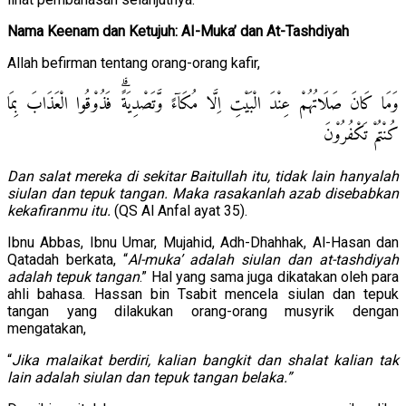
Nama Keenam dan Ketujuh: AI-Muka’ dan At-Tashdiyah
Allah befirman tentang orang-orang kafir,
وَمَا كَانَ صَلَاتُهُمْ عِنْدَ الْبَيْتِ اِلَّا مُكَاۤءً وَّتَصْدِيَةًۗ فَذُوْقُوا الْعَذَابَ بِمَا
كُنْتُمْ تَكْفُرُوْنَ
Dan salat mereka di sekitar Baitullah itu, tidak lain hanyalah
siulan dan tepuk tangan. Maka rasakanlah azab disebabkan
kekafiranmu itu.
(QS Al Anfal ayat 35).
Ibnu Abbas, Ibnu Umar, Mujahid, Adh-Dhahhak, Al-Hasan dan
Qatadah berkata, “
Al-muka’ adalah siulan dan at-tashdiyah
adalah tepuk tangan
.” Hal yang sama juga dikatakan oleh para
ahli bahasa. Hassan bin Tsabit mencela siulan dan tepuk
tangan yang dilakukan orang-orang musyrik dengan
mengatakan,
“
Jika malaikat berdiri, kalian bangkit dan shalat kalian tak
lain adalah siulan dan tepuk tangan belaka.”