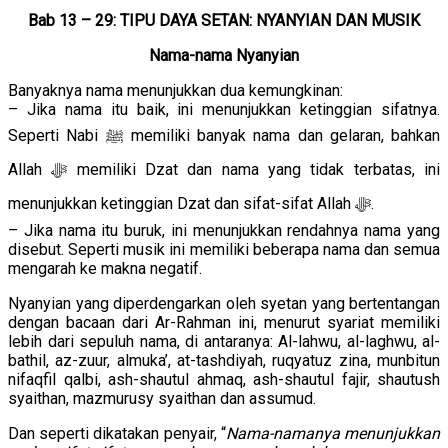
Bab 13 – 29: TIPU DAYA SETAN: NYANYIAN DAN MUSIK
Nama-nama Nyanyian
Banyaknya nama menunjukkan dua kemungkinan:
– Jika nama itu baik, ini menunjukkan ketinggian sifatnya.
Seperti Nabi ﷺ memiliki banyak nama dan gelaran, bahkan
Allah ﷻ memiliki Dzat dan nama yang tidak terbatas, ini
menunjukkan ketinggian Dzat dan sifat-sifat Allah ﷻ.
– Jika nama itu buruk, ini menunjukkan rendahnya nama yang
disebut. Seperti musik ini memiliki beberapa nama dan semua
mengarah ke makna negatif.
Nyanyian yang diperdengarkan oleh syetan yang bertentangan
dengan bacaan dari Ar-Rahman ini, menurut syariat memiliki
lebih dari sepuluh nama, di antaranya: Al-lahwu, al-laghwu, al-
bathil, az-zuur, almuka’, at-tashdiyah, ruqyatuz zina, munbitun
nifaqfil qalbi, ash-shautul ahmaq, ash-shautul fajir, shautush
syaithan, mazmurusy syaithan dan assumud.
Dan seperti dikatakan penyair, “
Nama-namanya menunjukkan