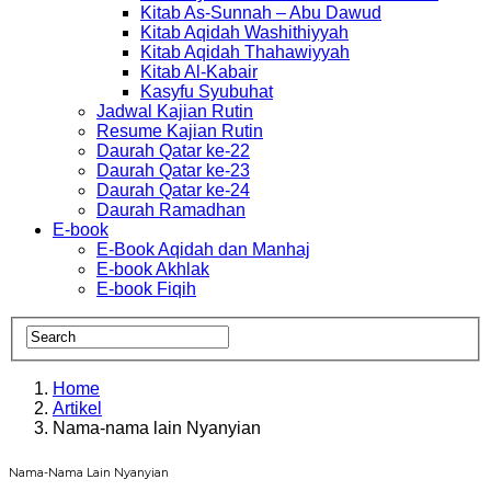
Kitab As-Sunnah – Abu Dawud
Kitab Aqidah Washithiyyah
Kitab Aqidah Thahawiyyah
Kitab Al-Kabair
Kasyfu Syubuhat
Jadwal Kajian Rutin
Resume Kajian Rutin
Daurah Qatar ke-22
Daurah Qatar ke-23
Daurah Qatar ke-24
Daurah Ramadhan
E-book
E-Book Aqidah dan Manhaj
E-book Akhlak
E-book Fiqih
Home
Artikel
Nama-nama lain Nyanyian
Nama-Nama Lain Nyanyian