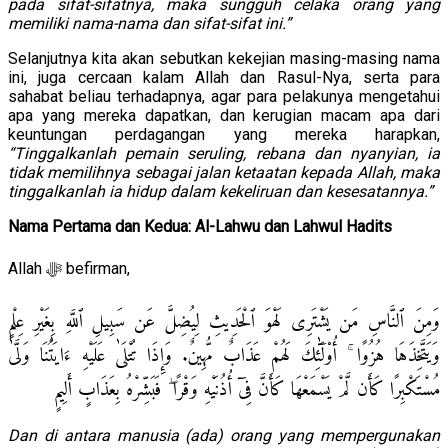
pada sifat-sifatnya, maka sungguh celaka orang yang
memiliki nama-nama dan sifat-sifat ini.”
Selanjutnya kita akan sebutkan kekejian masing-masing nama
ini, juga cercaan kalam Allah dan Rasul-Nya, serta para
sahabat beliau terhadapnya, agar para pelakunya mengetahui
apa yang mereka dapatkan, dan kerugian macam apa dari
keuntungan perdagangan yang mereka harapkan,
“Tinggalkanlah pemain seruling, rebana dan nyanyian, ia
tidak memilihnya sebagai jalan ketaatan kepada Allah, maka
tinggalkanlah ia hidup dalam kekeliruan dan kesesatannya.”
Nama Pertama dan Kedua: Al-Lahwu dan Lahwul Hadits
Allah ﷻ befirman,
وَمِنَ ٱلنَّاسِ مَن يَشْتَرِى لَهْوَ ٱلْحَدِيثِ لِيُضِلَّ عَن سَبِيلِ ٱللَّهِ بِغَيْرِ عِلْمٍ
وَيَتَّخِذَهَا هُزُوًا ۚ أُو۟لَٰٓئِكَ لَهُمْ عَذَابٌ مُّهِينٌ. وَإِذَا تُتْلَىٰ عَلَيْهِ ءَايَٰتُنَا وَلَّىٰ
مُسْتَكْبِرًا كَأَن لَّمْ يَسْمَعْهَا كَأَنَّ فِىٓ أُذُنَيْهِ وَقْرًا ۖ فَبَشِّرْهُ بِعَذَابٍ أَلِيمٍ
Dan di antara manusia (ada) orang yang mempergunakan