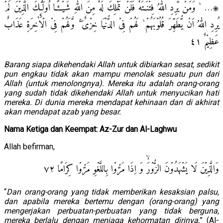
۞… ​ ؕ وَمَنۡ يُّرِدِ اللّٰهُ فِتۡنَـتَهٗ فَلَنۡ تَمۡلِكَ لَهٗ مِنَ اللّٰهِ شَيۡــًٔـا​ؕ اُولٰٓٮِٕكَ الَّذِيۡنَ لَمۡ
يُرِدِ اللّٰهُ اَنۡ يُّطَهِّرَ قُلُوۡبَهُمۡ​ ؕ لَهُمۡ فِىۡ الدُّنۡيَا خِزۡىٌ ۚۖ وَّلَهُمۡ فِىۡ الۡاٰخِرَةِ عَذَابٌ
عَظِيۡمٌ‏ ٤١
Barang siapa dikehendaki Allah untuk dibiarkan sesat, sedikit
pun engkau tidak akan mampu menolak sesuatu pun dari
Allah (untuk menolongnya). Mereka itu adalah orang-orang
yang sudah tidak dikehendaki Allah untuk menyucikan hati
mereka. Di dunia mereka mendapat kehinaan dan di akhirat
akan mendapat azab yang besar.
Nama Ketiga dan Keempat: Az-Zur dan Al-Laghwu
Allah befirman,
وَالَّذِيۡنَ لَا يَشۡهَدُوۡنَ الزُّوۡرَۙ وَ اِذَا مَرُّوۡا بِاللَّغۡوِ مَرُّوۡا كِرَامًا‏ ٧٢
“
Dan orang-orang yang tidak memberikan kesaksian palsu,
dan apabila mereka bertemu dengan (orang-orang) yang
mengerjakan perbuatan-perbuatan yang tidak berguna,
mereka berlalu dengan menjaga kehormatan dirinya,
” (Al-