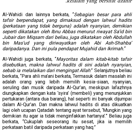
kelalain yang bersifat dzahir.
Al-Wahidi dan lainnya berkata, “
Sebagian besar para ahli
tafsir berpendapat, yang dimaksud dengan lahwul hadits
(perkataan yang tidak berguna) adalah nyanyian, demikian
seperti dikatakan oleh Ibnu Abbas menurut riwayat Sa’id bin
Jubair dan Miqsam dari beliau, juga dikatakan oleh Abdullah
bin Mas’ud yang diriwayatkan oleh Abi Ash-Shahba’
daripadanya. Dan ini pula pendapat Mujahid dan Ikrimah.
“
Al-Wahidi juga berkata, “
Mayoritas dalam kitab-kitab tafsir
disebutkan, makna lahwul hadits di sini adalah nyanyian,
sebab ia melalaikan dari mengingat Allah
.” Selanjutnya beliau
berkata, “Para ahli ma’ani berkata, Termasuk dalam masalah ini
adalah orang yang lebih memilih kesia-siaan, nyanyian,
seruling dan musik daripada Al-Qur’an, meskipun lafazhnya
diungkapkan dengan kata ‘syira’ (membeli) yang menunjukkan
pertukaran (antara dua barang), hal seperti ini banyak dijumpai
dalam Al-Qur’an. Dan makna lahwul hadits di atas dikuatkan
lagi oleh ucapan Qatadah tentang ayat tersebut, ‘Mungkin yang
demikian itu agar ia tidak menginfakkan hartanya’.” Beliau juga
berkata, “Cukuplah seseorang itu sesat, jika ia memilih
perkataan batil daripada perkataan yang haq.”