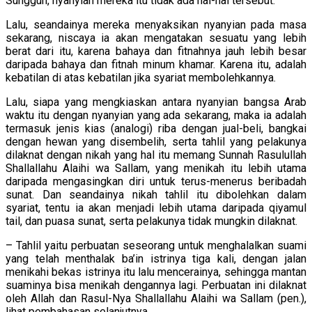
Sungguh, nyanyian mereka itu tidak ada hal-hal tersebut.
Lalu, seandainya mereka menyaksikan nyanyian pada masa
sekarang, niscaya ia akan mengatakan sesuatu yang lebih
berat dari itu, karena bahaya dan fitnahnya jauh lebih besar
daripada bahaya dan fitnah minum khamar. Karena itu, adalah
kebatilan di atas kebatilan jika syariat membolehkannya.
Lalu, siapa yang mengkiaskan antara nyanyian bangsa Arab
waktu itu dengan nyanyian yang ada sekarang, maka ia adalah
termasuk jenis kias (analogi) riba dengan jual-beli, bangkai
dengan hewan yang disembelih, serta tahlil yang pelakunya
dilaknat dengan nikah yang hal itu memang Sunnah Rasulullah
Shallallahu Alaihi wa Sallam, yang menikah itu lebih utama
daripada mengasingkan diri untuk terus-menerus beribadah
sunat. Dan seandainya nikah tahlil itu dibolehkan dalam
syariat, tentu ia akan menjadi lebih utama daripada qiyamul
tail, dan puasa sunat, serta pelakunya tidak mungkin dilaknat.
– Tahlil yaitu perbuatan seseorang untuk menghalalkan suami
yang telah menthalak ba’in istrinya tiga kali, dengan jalan
menikahi bekas istrinya itu lalu mencerainya, sehingga mantan
suaminya bisa menikah dengannya lagi. Perbuatan ini dilaknat
oleh Allah dan Rasul-Nya Shallallahu Alaihi wa Sallam (pen.),
lihat pembahasan selanjutnya.