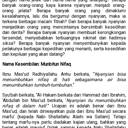
banyak orang-orang kaya karena nyanyian menjadi orang-
orang jelata? Berapa banyak orang yang dimaklumi
kesalahannya, lalu dia bergumul dengan nyanyian, maka ia
terkena berbagai macam fitnah? Dan berapa banyak nyanyian
menjadikan orang yang mencintainya bersimbah kesedihan
dan derita? Berapa banyak nyanyian membuat kerongkongan
tersendat, menyebabkan terbuangnya nikmat dan hadirnya
siksa? Berapa banyak nyanyian menyembunyikan kepada
pelakunya berbagai kepedihan yang menanti, serta kesedihan
dan kepiluan yang akan datang?
Nama Kesembilan: Munbitun Nifaq
Ibnu Mas’ud Radhiyallahu Anhu berkata, “
Nyanyian bisa
menumbuhkan nifaq di hati sebagaimana air bisa
menumbuhkan tumbuh-tumbuhan.
“
Syu’bah berkata, “Al-Hakam berkata dari Hammad dari Ibrahim,
‘Abdullah bin Mas’ud berkata, ‘
Nyanyian itu menumbuhkan
nifaq di dalam hati
‘.” Ucapan ini adalah benar dari Ibnu
Mas’ud, dan telah diriwayatkan pula dari Ibnu Mas’ud secara
marfu’ (kepada Nabi Shallallahu Alaihi wa Sallam). Tetapi
tentang marfu-nya perlu diadakan kajian ulang, bahkan yang
benar adalah mauquf (tidak sampai kepada Nabi Shallallahu