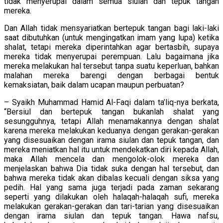
tidak menyerupai dalam semua siulan dan tepuk tangan
mereka.
Dan Allah tidak mensyariatkan bertepuk tangan bagi laki-laki
saat dibutuhkan (untuk mengingatkan imam yang lupa) ketika
shalat, tetapi mereka diperintahkan agar bertasbih, supaya
mereka tidak menyerupai perempuan. Lalu bagaimana jika
mereka melakukan hal tersebut tanpa suatu keperluan, bahkan
malahan mereka barengi dengan berbagai bentuk
kemaksiatan, baik dalam ucapan maupun perbuatan?
– Syaikh Muhammad Hamid Al-Faqi dalam ta’liq-nya berkata,
“Bersiul dan bertepuk tangan bukanlah shalat yang
sesungguhnya, tetapi Allah menamakannya dengan shalat
karena mereka melakukan keduanya dengan gerakan-gerakan
yang disesuaikan dengan irama siulan dan tepuk tangan, dan
mereka meniatkan hal itu untuk mendekatkan diri kepada Allah,
maka Allah mencela dan mengolok-olok mereka dan
menjelaskan bahwa Dia tidak suka dengan hal tersebut, dan
bahwa mereka tidak akan dibalas kecuali dengan siksa yang
pedih. Hal yang sama juga terjadi pada zaman sekarang
seperti yang dilakukan oleh halaqah-halaqah sufi, mereka
melakukan gerakan-gerakan dan tari-tarian yang disesuaikan
dengan irama siulan dan tepuk tangan. Hawa nafsu,