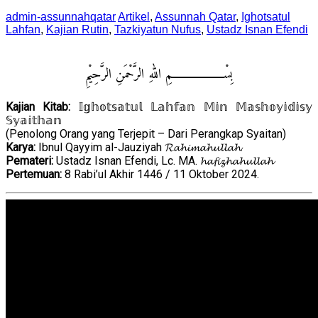
admin-assunnahqatar
Artikel
,
Assunnah Qatar
,
Ighotsatul
Lahfan
,
Kajian Rutin
,
Tazkiyatun Nufus
,
Ustadz Isnan Efendi
بِسْــــــــــــــــــمِ اللهِ الرَّحْمَنِ الرَّحِيْمِ
Kajian Kitab:
𝕀𝕘𝕙𝕠𝕥𝕤𝕒𝕥𝕦𝕝 𝕃𝕒𝕙𝕗𝕒𝕟 𝕄𝕚𝕟 𝕄𝕒𝕤𝕙𝕠𝕪𝕚𝕕𝕚𝕤𝕪
𝕊𝕪𝕒𝕚𝕥𝕙𝕒𝕟
(Penolong Orang yang Terjepit – Dari Perangkap Syaitan)
Karya:
Ibnul Qayyim al-Jauziyah 𝓡𝓪𝓱𝓲𝓶𝓪𝓱𝓾𝓵𝓵𝓪𝓱.
Pemateri:
Ustadz Isnan Efendi, Lc. MA. 𝓱𝓪𝓯𝓲𝔃𝓱𝓪𝓱𝓾𝓵𝓵𝓪𝓱
Pertemuan:
8 Rabi’ul Akhir 1446 / 11 Oktober 2024.