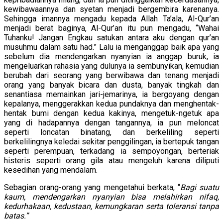
kewibawaannya dan syetan menjadi bergembira karenanya.
Sehingga imannya mengadu kepada Allah Ta’ala, Al-Qur’an
menjadi berat baginya, Al-Qur’an itu pun mengadu, “Wahai
Tuhanku! Jangan Engkau satukan antara aku dengan qur’an
musuhmu dalam satu had.” Lalu ia menganggap baik apa yang
sebelum dia mendengarkan nyanyian ia anggap buruk, ia
mengeluarkan rahasia yang dulunya ia sembunyikan, kemudian
berubah dari seorang yang berwibawa dan tenang menjadi
orang yang banyak bicara dan dusta, banyak tingkah dan
senantiasa memainkan jari-jemarinya, ia bergoyang dengan
kepalanya, menggerakkan kedua pundaknya dan menghentak-
hentak bumi dengan kedua kakinya, mengetuk-ngetuk apa
yang di hadapannya dengan tangannya, ia pun meloncat
seperti loncatan binatang, dan berkeliling seperti
berkelilingnya keledai sekitar penggilingan, ia bertepuk tangan
seperti perempuan, terkadang ia sempoyongan, berteriak
histeris seperti orang gila atau mengeluh karena diliputi
kesedihan yang mendalam.
Sebagian orang-orang yang mengetahui berkata, “
Bagi suatu
kaum, mendengarkan nyanyian bisa melahirkan nifaq,
kedurhakaan, kedustaan, kemungkaran serta toleransi tanpa
batas.”