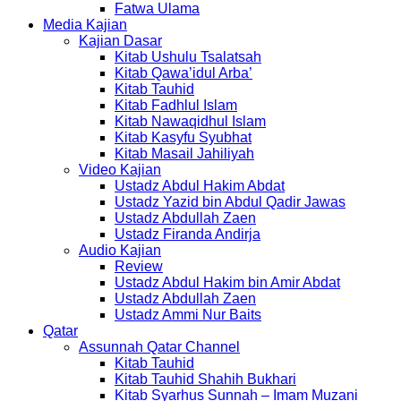
Fatwa Ulama
Media Kajian
Kajian Dasar
Kitab Ushulu Tsalatsah
Kitab Qawa’idul Arba’
Kitab Tauhid
Kitab Fadhlul Islam
Kitab Nawaqidhul Islam
Kitab Kasyfu Syubhat
Kitab Masail Jahiliyah
Video Kajian
Ustadz Abdul Hakim Abdat
Ustadz Yazid bin Abdul Qadir Jawas
Ustadz Abdullah Zaen
Ustadz Firanda Andirja
Audio Kajian
Review
Ustadz Abdul Hakim bin Amir Abdat
Ustadz Abdullah Zaen
Ustadz Ammi Nur Baits
Qatar
Assunnah Qatar Channel
Kitab Tauhid
Kitab Tauhid Shahih Bukhari
Kitab Syarhus Sunnah – Imam Muzani