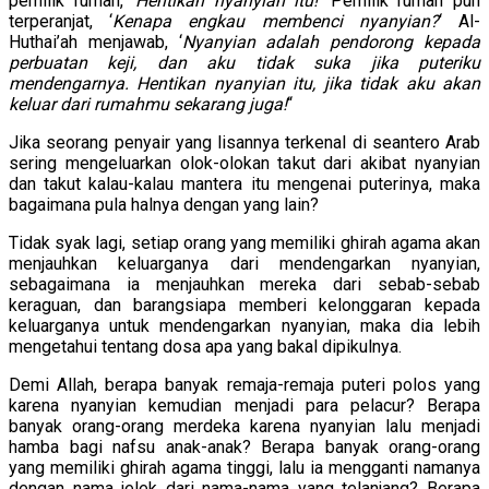
pemilik rumah, ‘
Hentikan nyanyian itu!
‘ Pemilik rumah pun
terperanjat, ‘
Kenapa engkau membenci nyanyian?
‘ Al-
Huthai’ah menjawab, ‘
Nyanyian adalah pendorong kepada
perbuatan keji, dan aku tidak suka jika puteriku
mendengarnya. Hentikan nyanyian itu, jika tidak aku akan
keluar dari rumahmu sekarang juga!
“
Jika seorang penyair yang lisannya terkenal di seantero Arab
sering mengeluarkan olok-olokan takut dari akibat nyanyian
dan takut kalau-kalau mantera itu mengenai puterinya, maka
bagaimana pula halnya dengan yang lain?
Tidak syak lagi, setiap orang yang memiliki ghirah agama akan
menjauhkan keluarganya dari mendengarkan nyanyian,
sebagaimana ia menjauhkan mereka dari sebab-sebab
keraguan, dan barangsiapa memberi kelonggaran kepada
keluarganya untuk mendengarkan nyanyian, maka dia lebih
mengetahui tentang dosa apa yang bakal dipikulnya.
Demi Allah, berapa banyak remaja-remaja puteri polos yang
karena nyanyian kemudian menjadi para pelacur? Berapa
banyak orang-orang merdeka karena nyanyian lalu menjadi
hamba bagi nafsu anak-anak? Berapa banyak orang-orang
yang memiliki ghirah agama tinggi, lalu ia mengganti namanya
dengan nama jelek dari nama-nama yang telanjang? Berapa