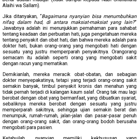
Alaihi wa Sallam).
Jika ditanyakan, “
Bagaimana nyanyian bisa menumbuhkan
nifaq dalam had, di antara maksiat-maksiat yang lain?
”
Jawabnya adalah ini menunjukkan pemahaman para sahabat
tentang keadaan dan perbuatan hati, juga pengetahuan mereka
tentang penyakit dan obat hati, dan bahwa mereka adalah para
dokter hati, bukan orang-orang yang mengobati hati dengan
sesuatu yang justru memperparah penyakitnya. Orangorang
semacam itu adalah seperti orang yang mengobati sakit
dengan racun yang mematikan.
Demikianlah, mereka meracik obat-obatan, dan sebagian
dokter menyepakatinya, tetapi yang terjadi orang-orang sakit
semakin banyak, timbul penyakit kronis dan menahun yang
tidak pernah terjadi di kalangan kaum salaf. Orang tak mau lagi
berobat dengan obat yang bermanfaat, yang dibuatkan syariat,
sebaliknya mereka berobat dengan sesuatu yang justru
memperparah sakitnya, sehingga ujian semakin berat dan
menumpuk, rumah-rumah, jalan-jalan dan pasar-pasar penuh
dengan orang-orang sakit, dan orang-orang bodoh berusaha
mengobati para pasien.
Ketahuilah, nyanyian memiliki kekhususan yang