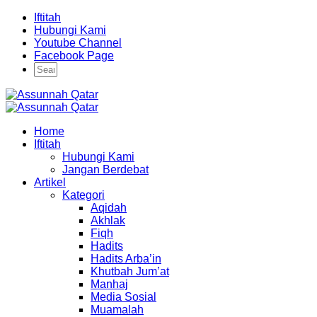
Iftitah
Hubungi Kami
Youtube Channel
Facebook Page
Home
Iftitah
Hubungi Kami
Jangan Berdebat
Artikel
Kategori
Aqidah
Akhlak
Fiqh
Hadits
Hadits Arba’in
Khutbah Jum’at
Manhaj
Media Sosial
Muamalah