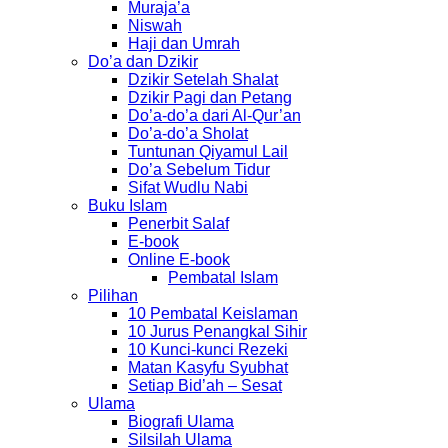
Muraja’a
Niswah
Haji dan Umrah
Do’a dan Dzikir
Dzikir Setelah Shalat
Dzikir Pagi dan Petang
Do’a-do’a dari Al-Qur’an
Do’a-do’a Sholat
Tuntunan Qiyamul Lail
Do’a Sebelum Tidur
Sifat Wudlu Nabi
Buku Islam
Penerbit Salaf
E-book
Online E-book
Pembatal Islam
Pilihan
10 Pembatal Keislaman
10 Jurus Penangkal Sihir
10 Kunci-kunci Rezeki
Matan Kasyfu Syubhat
Setiap Bid’ah – Sesat
Ulama
Biografi Ulama
Silsilah Ulama