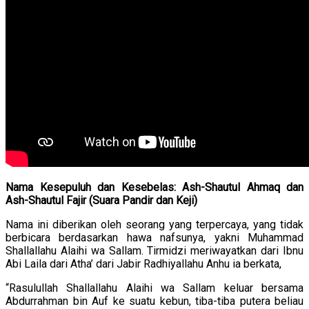
Nama Kesepuluh dan Kesebelas: Ash-Shautul Ahmaq dan
Ash-Shautul Fajir (Suara Pandir dan Keji)
Nama ini diberikan oleh seorang yang terpercaya, yang tidak
berbicara berdasarkan hawa nafsunya, yakni Muhammad
Shallallahu Alaihi wa Sallam. Tirmidzi meriwayatkan dari Ibnu
Abi Laila dari Atha’ dari Jabir Radhiyallahu Anhu ia berkata,
“Rasulullah Shallallahu Alaihi wa Sallam keluar bersama
Abdurrahman bin Auf ke suatu kebun, tiba-tiba putera beliau