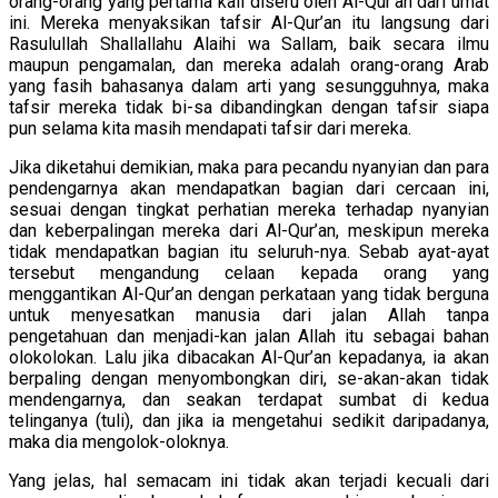
orang-orang yang pertama kali diseru oleh Al-Qur’an dari umat
ini. Mereka menyaksikan tafsir Al-Qur’an itu langsung dari
Rasulullah Shallallahu Alaihi wa Sallam, baik secara ilmu
maupun pengamalan, dan mereka adalah orang-orang Arab
yang fasih bahasanya dalam arti yang sesungguhnya, maka
tafsir mereka tidak bi-sa dibandingkan dengan tafsir siapa
pun selama kita masih mendapati tafsir dari mereka.
Jika diketahui demikian, maka para pecandu nyanyian dan para
pendengarnya akan mendapatkan bagian dari cercaan ini,
sesuai dengan tingkat perhatian mereka terhadap nyanyian
dan keberpalingan mereka dari Al-Qur’an, meskipun mereka
tidak mendapatkan bagian itu seluruh-nya. Sebab ayat-ayat
tersebut mengandung celaan kepada orang yang
menggantikan Al-Qur’an dengan perkataan yang tidak berguna
untuk menyesatkan manusia dari jalan Allah tanpa
pengetahuan dan menjadi-kan jalan Allah itu sebagai bahan
olokolokan. Lalu jika dibacakan Al-Qur’an kepadanya, ia akan
berpaling dengan menyombongkan diri, se-akan-akan tidak
mendengarnya, dan seakan terdapat sumbat di kedua
telinganya (tuli), dan jika ia mengetahui sedikit daripadanya,
maka dia mengolok-oloknya.
Yang jelas, hal semacam ini tidak akan terjadi kecuali dari