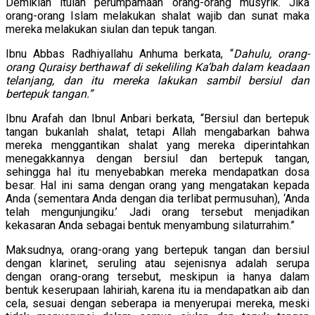
Demikian itulah perumpamaan orang-orang musyrik. Jika
orang-orang Islam melakukan shalat wajib dan sunat maka
mereka melakukan siulan dan tepuk tangan.
Ibnu Abbas Radhiyallahu Anhuma berkata, “
Dahulu, orang-
orang Quraisy berthawaf di sekeliling Ka’bah dalam keadaan
telanjang, dan itu mereka lakukan sambil bersiul dan
bertepuk tangan.”
Ibnu Arafah dan Ibnul Anbari berkata, “Bersiul dan bertepuk
tangan bukanlah shalat, tetapi Allah mengabarkan bahwa
mereka menggantikan shalat yang mereka diperintahkan
menegakkannya dengan bersiul dan bertepuk tangan,
sehingga hal itu menyebabkan mereka mendapatkan dosa
besar. Hal ini sama dengan orang yang mengatakan kepada
Anda (sementara Anda dengan dia terlibat permusuhan), ‘Anda
telah mengunjungiku.’ Jadi orang tersebut menjadikan
kekasaran Anda sebagai bentuk menyambung silaturrahim.”
Maksudnya, orang-orang yang bertepuk tangan dan bersiul
dengan klarinet, seruling atau sejenisnya adalah serupa
dengan orang-orang tersebut, meskipun ia hanya dalam
bentuk keserupaan lahiriah, karena itu ia mendapatkan aib dan
cela, sesuai dengan seberapa ia menyerupai mereka, meski