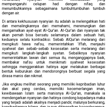
mempengaruhi celupan had dengan nifaq dan
menumbuhkannya sebagaimana tumbuhtumbuhan tumbuh
dengan air.
Di antara kekhususan nyanyian itu adalah ia melengahkan hati
dan memalingkannya dari memahami, merenungkan dan
mengamalkan ayat-ayat Al-Qur’an. Al-Qur’an dan nyanyian tak
akan pernah bisa bersatu selamanya dalam sebuah hati,
keduanya selalu kontradiksi. Sebab AlQur’an melarang dari
mengikuti hawa nafsu, memerintahkan ‘iffah, menjauhi
syahwat dan sebab-sebab kesesatan serta melarang dari
mengikuti langkah-langkah syetan. Sebaliknya nyanyian
memerintahkan lawan dari semua itu, menganggapnya baik,
membakar nafsu untuk menikmati syahwat kesesatan
sehingga menggerakkan hatinya agar melakukan berbagai
bentuk keburukan dan mendorongnya berbuat segala yang
dirasa manis dan nikmat.
Jika engkau melihat seorang yang memiliki kepribadian luhur
dan akal yang cerdas, memiliki kecemerlangan iman,
kewibawaan Islam serta manisnya Al-Qur’an, manakala ia
mendengarkan nyanyian dan hatinya condong kepadanya maka
yang terjadi adalah akalnya menjadi pandir, malunya berkurang,
kepribadiannya hilang, dan ia pun ditinggalkan kecerdasannya,