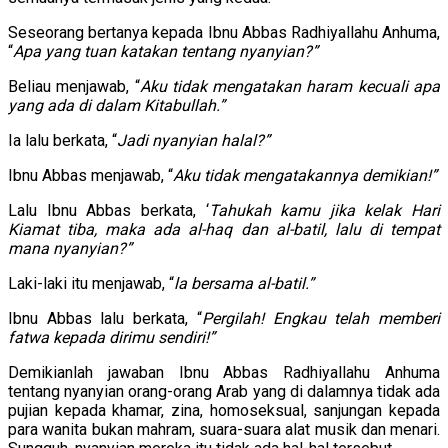
Seseorang bertanya kepada Ibnu Abbas Radhiyallahu Anhuma,
“
Apa yang tuan katakan tentang nyanyian?”
Beliau menjawab, “
Aku tidak mengatakan haram kecuali apa
yang ada di dalam Kitabullah.”
Ia lalu berkata, “
Jadi nyanyian halal?”
Ibnu Abbas menjawab, “
Aku tidak mengatakannya demikian!”
Lalu Ibnu Abbas berkata, ‘
Tahukah kamu jika kelak Hari
Kiamat tiba, maka ada al-haq dan al-batil, lalu di tempat
mana nyanyian?”
Laki-laki itu menjawab, “
la bersama al-batil.”
Ibnu Abbas lalu berkata, “
Pergilah! Engkau telah memberi
fatwa kepada dirimu sendiri!”
Demikianlah jawaban Ibnu Abbas Radhiyallahu Anhuma
tentang nyanyian orang-orang Arab yang di dalamnya tidak ada
pujian kepada khamar, zina, homoseksual, sanjungan kepada
para wanita bukan mahram, suara-suara alat musik dan menari.