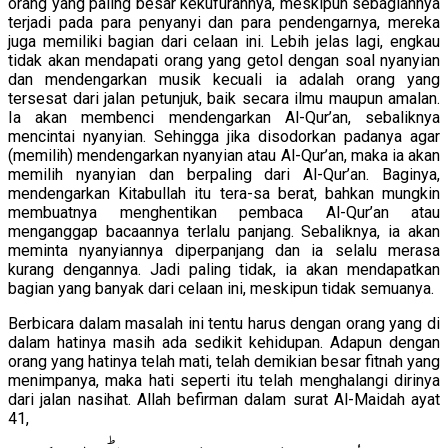
orang yang paling besar kekufurannya, meskipun sebagiannya
terjadi pada para penyanyi dan para pendengarnya, mereka
juga memiliki bagian dari celaan ini. Lebih jelas lagi, engkau
tidak akan mendapati orang yang getol dengan soal nyanyian
dan mendengarkan musik kecuali ia adalah orang yang
tersesat dari jalan petunjuk, baik secara ilmu maupun amalan.
Ia akan membenci mendengarkan Al-Qur’an, sebaliknya
mencintai nyanyian. Sehingga jika disodorkan padanya agar
(memilih) mendengarkan nyanyian atau Al-Qur’an, maka ia akan
memilih nyanyian dan berpaling dari Al-Qur’an. Baginya,
mendengarkan Kitabullah itu tera-sa berat, bahkan mungkin
membuatnya menghentikan pembaca Al-Qur’an atau
menganggap bacaannya terlalu panjang. Sebaliknya, ia akan
meminta nyanyiannya diperpanjang dan ia selalu merasa
kurang dengannya. Jadi paling tidak, ia akan mendapatkan
bagian yang banyak dari celaan ini, meskipun tidak semuanya.
Berbicara dalam masalah ini tentu harus dengan orang yang di
dalam hatinya masih ada sedikit kehidupan. Adapun dengan
orang yang hatinya telah mati, telah demikian besar fitnah yang
menimpanya, maka hati seperti itu telah menghalangi dirinya
dari jalan nasihat. Allah befirman dalam surat Al-Maidah ayat
41,