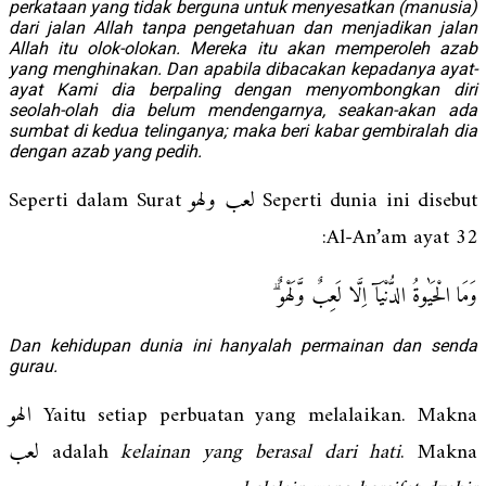
perkataan yang tidak berguna untuk menyesatkan (manusia)
dari jalan Allah tanpa pengetahuan dan menjadikan jalan
Allah itu olok-olokan. Mereka itu akan memperoleh azab
yang menghinakan. Dan apabila dibacakan kepadanya ayat-
ayat Kami dia berpaling dengan menyombongkan diri
seolah-olah dia belum mendengarnya, seakan-akan ada
sumbat di kedua telinganya; maka beri kabar gembiralah dia
dengan azab yang pedih.
Seperti dunia ini disebut لعب ولهو Seperti dalam Surat
Al-An’am ayat 32:
وَمَا الْحَيٰوةُ الدُّنْيَآ اِلَّا لَعِبٌ وَّلَهْوٌ ۗ
Dan kehidupan dunia ini hanyalah permainan dan senda
gurau.
Yaitu setiap perbuatan yang melalaikan. Makna الهو
adalah
kelainan yang berasal dari hati
. Makna لعب