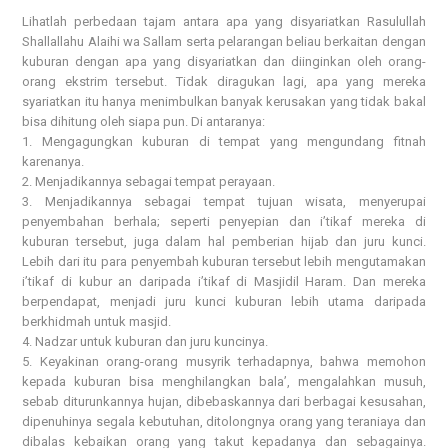
Lihatlah perbedaan tajam antara apa yang disyariatkan Rasulullah
Shallallahu Alaihi wa Sallam serta pelarangan beliau berkaitan dengan
kuburan dengan apa yang disyariatkan dan diinginkan oleh orang-
orang ekstrim tersebut. Tidak diragukan lagi, apa yang mereka
syariatkan itu hanya menimbulkan banyak kerusakan yang tidak bakal
bisa dihitung oleh siapa pun. Di antaranya:
1. Mengagungkan kuburan di tempat yang mengundang fitnah
karenanya.
2. Menjadikannya sebagai tempat perayaan.
3. Menjadikannya sebagai tempat tujuan wisata, menyerupai
penyembahan berhala; seperti penyepian dan i’tikaf mereka di
kuburan tersebut, juga dalam hal pemberian hijab dan juru kunci.
Lebih dari itu para penyembah kuburan tersebut lebih mengutamakan
i’tikaf di kubur an daripada i’tikaf di Masjidil Haram. Dan mereka
berpendapat, menjadi juru kunci kuburan lebih utama daripada
berkhidmah untuk masjid.
4. Nadzar untuk kuburan dan juru kuncinya.
5. Keyakinan orang-orang musyrik terhadapnya, bahwa memohon
kepada kuburan bisa menghilangkan bala’, mengalahkan musuh,
sebab diturunkannya hujan, dibebaskannya dari berbagai kesusahan,
dipenuhinya segala kebutuhan, ditolongnya orang yang teraniaya dan
dibalas kebaikan orang yang takut kepadanya dan sebagainya.