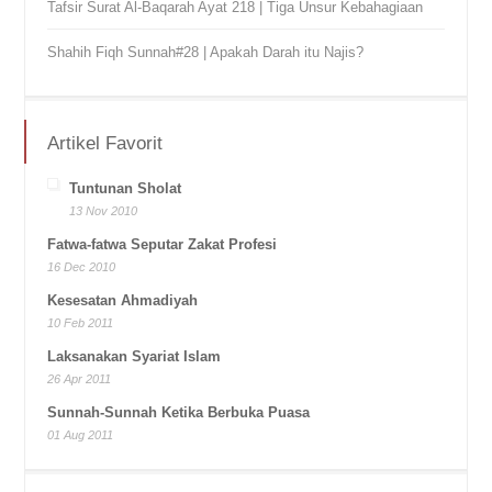
Tafsir Surat Al-Baqarah Ayat 218 | Tiga Unsur Kebahagiaan
Shahih Fiqh Sunnah#28 | Apakah Darah itu Najis?
Artikel Favorit
Tuntunan Sholat
13 Nov 2010
Fatwa-fatwa Seputar Zakat Profesi
16 Dec 2010
Kesesatan Ahmadiyah
10 Feb 2011
Laksanakan Syariat Islam
26 Apr 2011
Sunnah-Sunnah Ketika Berbuka Puasa
01 Aug 2011