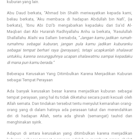
kuburan yang lain.
Abu Daud berkata, “Ahmad bin Shalih meriwayatkan kepada kami,
beliau berkata, ‘Aku membaca di hadapan Abdullah bin Nafi’, (ia
berkata), ‘Ibnu Abi Dzi’b mengabarkan kepadaku dari Sa’id Al-
Maqbari dari Abi Hurairah Radhiyallahu Anhu ia berkata, ‘Rasulullah
Shallallahu Alaihi wa Sallam bersabda, “
Jangan kamu jadikan rumah-
rumahmu sebagai kuburan, jangan pula kamu jadikan kuburanku
sebagai tempat berhari raya (perayaan), tetapi ucapkanlah shalawat
untukku, karena sesungguhnya ucapan shalawatmu sampai kepadaku
di mana pun kamu berada.”
Beberapa Kerusakan Yang Ditimbulkan Karena Menjadikan Kuburan
sebagai Tempat Perayaan
Ada banyak kerusakan besar karena menjadikan kuburan sebagai
tempat perayaan, yang hal itu tidak diketahui secara pasti kecuali oleh
Allah semata. Dan tindakan tersebut tentu menyulut kemarahan orang-
orang yang di dalam hatinya ada perasaan takut dan merendahkan
diri di hadapan Allah, serta ada ghirah (semangat) tauhid dan
menghinakan syirik.
Adapun di antara kerusakan yang ditimbulkan karena menjadikan