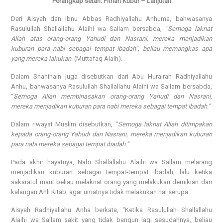
Perangkap setan: Fitnah Kubur – Lanjutan
Dari Aisyah dan Ibnu Abbas Radhiyallahu Anhuma, bahwasanya
Rasulullah Shallallahu Alaihi wa Sallam bersabda, “
Semoga laknat
Allah atas orang-orang Yahudi dan Nasrani, mereka menjadikan
kuburan para nabi sebagai tempat ibadah”, beliau memangkas apa
yang mereka lakukan
. (Muttafaq Alaih).
Dalam Shahihain juga disebutkan dari Abu Hurairah Radhiyallahu
Anhu, bahwasanya Rasulullah Shallallahu Alaihi wa Sallam bersabda,
“
Semoga Allah membinasakan orang-orang Yahudi dan Nasrani,
mereka menjadikan kuburan para nabi mereka sebagai tempat ibadah.”
Dalam riwayat Muslim disebutkan, “
Semoga laknat Allah ditimpakan
kepada orang-orang Yahudi dan Nasrani, mereka menjadikan kuburan
para nabi mereka sebagai tempat ibadah.”
Pada akhir hayatnya, Nabi Shallallahu Alaihi wa Sallam melarang
menjadikan kuburan sebagai tempat-tempat ibadah, lalu ketika
sakaratul maut beliau melaknat orang yang melakukan demikian dari
kalangan Ahli Kitab, agar umatnya tidak melakukan hal serupa.
Aisyah Radhiyallahu Anha berkata, “Ketika Rasulullah Shallallahu
Alaihi wa Sallam sakit yang tidak bangun lagi sesudahnya, beliau