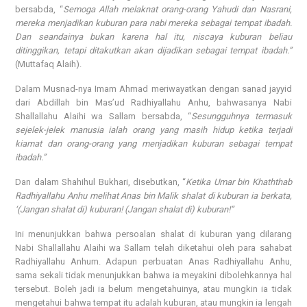
bersabda, “
Semoga Allah melaknat orang-orang Yahudi dan Nasrani,
mereka menjadikan kuburan para nabi mereka sebagai tempat ibadah.
Dan seandainya bukan karena hal itu, niscaya kuburan beliau
ditinggikan, tetapi ditakutkan akan dijadikan sebagai tempat ibadah.”
(Muttafaq Alaih).
Dalam Musnad-nya Imam Ahmad meriwayatkan dengan sanad jayyid
dari Abdillah bin Mas’ud Radhiyallahu Anhu, bahwasanya Nabi
Shallallahu Alaihi wa Sallam bersabda, “
Sesungguhnya termasuk
sejelek-jelek manusia ialah orang yang masih hidup ketika terjadi
kiamat dan orang-orang yang menjadikan kuburan sebagai tempat
ibadah.”
Dan dalam Shahihul Bukhari, disebutkan, “
Ketika Umar bin Khaththab
Radhiyallahu Anhu melihat Anas bin Malik shalat di kuburan ia berkata,
‘(Jangan shalat di) kuburan! (Jangan shalat di) kuburan!”
Ini menunjukkan bahwa persoalan shalat di kuburan yang dilarang
Nabi Shallallahu Alaihi wa Sallam telah diketahui oleh para sahabat
Radhiyallahu Anhum. Adapun perbuatan Anas Radhiyallahu Anhu,
sama sekali tidak menunjukkan bahwa ia meyakini dibolehkannya hal
tersebut. Boleh jadi ia belum mengetahuinya, atau mungkin ia tidak
mengetahui bahwa tempat itu adalah kuburan, atau mungkin ia lengah