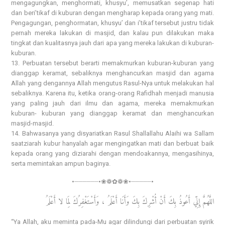
mengagungkan, menghormati, khusyu’, memusatkan segenap hati
dan beri’tikaf di kuburan dengan mengharap kepada orang yang mati.
Pengagungan, penghormatan, khusyu’ dan i’tikaf tersebut justru tidak
pernah mereka lakukan di masjid, dan kalau pun dilakukan maka
tingkat dan kualitasnya jauh dari apa yang mereka lakukan di kuburan-
kuburan.
13. Perbuatan tersebut berarti memakmurkan kuburan-kuburan yang
dianggap keramat, sebaliknya menghancurkan masjid dan agama
Allah yang dengannya Allah mengutus Rasul-Nya untuk melakukan hal
sebaliknya. Karena itu, ketika orang-orang Rafidhah menjadi manusia
yang paling jauh dari ilmu dan agama, mereka memakmurkan
kuburan- kuburan yang dianggap keramat dan menghancurkan
masjid-masjid.
14. Bahwasanya yang disyariatkan Rasul Shallallahu Alaihi wa Sallam
saatziarah kubur hanyalah agar mengingatkan mati dan berbuat baik
kepada orang yang diziarahi dengan mendoakannya, mengasihinya,
serta memintakan ampun baginya.
•┈┈┈┈┈┈•❀❁✿❁❀•┈┈┈┈┈•
اللَّهُمَّ إِنِّي أَعُوذُ بِكَ أَنْ أُشْرِكَ بِكَ وَأَنَا أَعْلَمُ ، وَأَسْتَغْفِرُكَ لِمَا لا أَعْلَمُ
“Ya Allah, aku meminta pada-Mu agar dilindungi dari perbuatan syirik