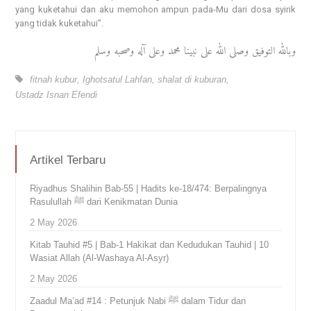
yang kuketahui dan aku memohon ampun pada-Mu dari dosa syirik
yang tidak kuketahui”.
وبالله التوفيق وصلى الله على نبينا محمد وعلى آله وصحبه وسلم
fitnah kubur
,
Ighotsatul Lahfan
,
shalat di kuburan
,
Ustadz Isnan Efendi
Artikel Terbaru
Riyadhus Shalihin Bab-55 | Hadits ke-18/474: Berpalingnya
Rasulullah ﷺ dari Kenikmatan Dunia
2 May 2026
Kitab Tauhid #5 | Bab-1 Hakikat dan Kedudukan Tauhid | 10
Wasiat Allah (Al-Washaya Al-Asyr)
2 May 2026
Zaadul Ma’ad #14 : Petunjuk Nabi ﷺ dalam Tidur dan