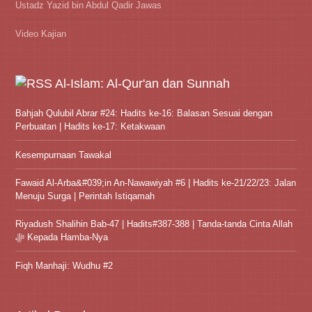
Ustadz Yazid bin Abdul Qadir Jawas
Video Kajian
Al-Islam: Al-Qur'an dan Sunnah
Bahjah Qulubil Abrar #24: Hadits ke-16: Balasan Sesuai dengan
Perbuatan | Hadits ke-17: Ketakwaan
Kesempurnaan Tawakal
Fawaid Al-Arba&#039;in An-Nawawiyah #6 | Hadits ke-21/22/23: Jalan
Menuju Surga | Perintah Istiqamah
Riyadush Shalihin Bab-47 | Hadits#387-388 | Tanda-tanda Cinta Allah
ﷻ Kepada Hamba-Nya
Fiqh Manhaji: Wudhu #2