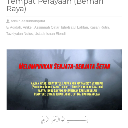
Tempat Perayaan (Berhari
Raya)
admin-assunnahqatar
Aqidah
,
Artikel
,
Assunnah Qatar
,
Ighotsatul Lahfan
,
Kajian Rutin
,
Tazkiyatun Nufus
,
Ustadz Isnan Efendi
بِسْــــــــــــــــــمِ اللهِ الرَّحْمَنِ الرَّحِيْمِ