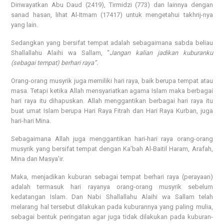
Diriwayatkan Abu Daud (2419), Tirmidzi (773) dan lainnya dengan
sanad hasan, lihat Al-Itmam (17417) untuk mengetahui takhrij-nya
yang lain.
Sedangkan yang bersifat tempat adalah sebagaimana sabda beliau
Shallallahu Alaihi wa Sallam, “
Jangan kalian jadikan kuburanku
(sebagai tempat) berhari raya”.
Orang-orang musyrik juga memiliki hari raya, baik berupa tempat atau
masa. Tetapi ketika Allah mensyariatkan agama Islam maka berbagai
hari raya itu dihapuskan. Allah menggantikan berbagai hari raya itu
buat umat Islam berupa Hari Raya Fitrah dan Hari Raya Kurban, juga
hari-hari Mina.
Sebagaimana Allah juga menggantikan hari-hari raya orang-orang
musyrik yang bersifat tempat dengan Ka’bah Al-Baitil Haram, Arafah,
Mina dan Masya’ir.
Maka, menjadikan kuburan sebagai tempat berhari raya (perayaan)
adalah termasuk hari rayanya orang-orang musyrik sebelum
kedatangan Islam. Dan Nabi Shallallahu Alaihi wa Sallam telah
melarang hal tersebut dilakukan pada kuburannya yang paling mulia,
sebagai bentuk peringatan agar juga tidak dilakukan pada kuburan-