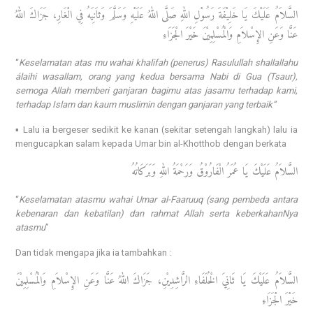
السَّلاَمُ عَلَيْكَ يَا خَلِيْفَةَ رَسُوْلِ اللهِ صَلَّى اللهُ عَلَيْهِ وَسَلَّمَ وَثاَنِيَهُ فِي الْغَارِ، جَزَاكَ اللهُ
عَنَّا وَعَنِ الإِسْلاَمِ وَالْمُسْلِمِيْنَ خَيْرَ الْجَزَاءِ
“
Keselamatan atas mu wahai khalifah (penerus) Rasulullah shallallahu
álaihi wasallam, orang yang kedua bersama Nabi di Gua (Tsaur),
semoga Allah memberi ganjaran bagimu atas jasamu terhadap kami,
terhadap Islam dan kaum muslimin dengan ganjaran yang terbaik”
▪️ Lalu ia bergeser sedikit ke kanan (sekitar setengah langkah) lalu ia
mengucapkan salam kepada Umar bin al-Khotthob dengan berkata
السَّلاَمُ عَلَيْكَ يَا عُمَرُ الْفَارُوْقُ وَرَحْمَةُ اللهِ وَبَرَكَاتُهُ
“
Keselamatan atasmu wahai Umar al-Faaruuq (sang pembeda antara
kebenaran dan kebatilan) dan rahmat Allah serta keberkahanNya
atasmu
”
Dan tidak mengapa jika ia tambahkan :
السَّلاَمُ عَلَيْكَ يَا ثَانِيَ الْخُلَفَاءِ الرَّاشِدِيْنِ، جَزَاكَ اللهُ عَنَّا وَعَنِ الإِسْلاَمِ وَالْمُسْلِمِيْنَ
خَيْرَ الْجَزَاءِ