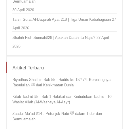
Bermuamalah
30 April 2026
Tafsir Surat Al-Baqarah Ayat 218 | Tiga Unsur Kebahagiaan
27
April 2026
Shahih Fiqh Sunnah#28 | Apakah Darah itu Najis?
27 April
2026
Artikel Terbaru
Riyadhus Shalihin Bab-55 | Hadits ke-18/474: Berpalingnya
Rasulullah ﷺ dari Kenikmatan Dunia
Kitab Tauhid #5 | Bab-1 Hakikat dan Kedudukan Tauhid | 10
Wasiat Allah (Al-Washaya Al-Asyr)
Zaadul Ma’ad #14 : Petunjuk Nabi ﷺ dalam Tidur dan
Bermuamalah