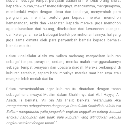
kuburan sebagai tempat perayaan adalah ia membuat orang shalat
kepada kuburan, thawaf mengelilinginya, menciumnya, mengusapnya,
membedaki wajah dengan debu dan tanahnya, menyembah para
penghuninya, meminta pertolongan kepada mereka, memohon
kemenangan, rezki dan kesehatan kepada mereka, juga memohon
agar dilunaskan dari hutang, dibebaskan dari kesusahan, diangkat
dari kelengahan serta berbagai bentuk permohonan lainnya, hal yang
juga sama diminta oleh para penyembah berhala kepada berhala-
berhala mereka.
Beliau Shallallahu Alaihi wa Sallam melarang menjadikan kuburan
sebagai tempat perayaan, sedang mereka malah menggunakannya
sebagai tempat perayaan dan upacara ibadah. Mereka berkumpul di
kuburan tersebut, seperti berkumpulnya mereka saat hari raya atau
mungkin lebih meriah dari itu.
Beliau memerintahkan agar kuburan itu diratakan dengan tanah
sebagaimana riwayat Muslim dalam Shahih-nya dari Abil Hayyaj Al-
Asadi, ia berkata, “Ali bin Abi Thalib berkata, ‘
Ketahuilah! Aku
mengutusmu sebagaimana dengannya Rasulullah Shallallahu Alaihi wa
Sallam mengutusku yaitu janganlah engkau tinggalkan patung kecuali
engkau hancurkan dan tidak pula kuburan yang ditinggikan kecuali
engkau ratakan dengan tanah’.”