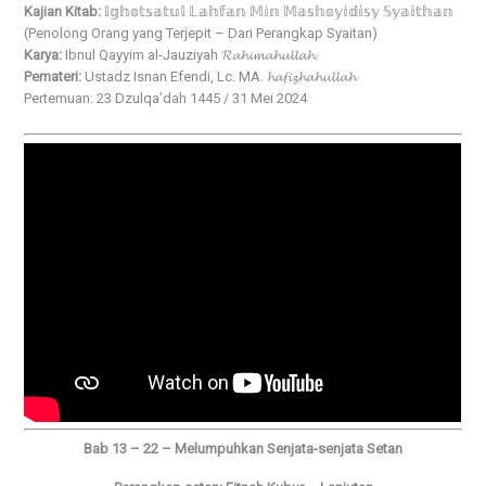
Kajian Kitab:
𝕀𝕘𝕙𝕠𝕥𝕤𝕒𝕥𝕦𝕝 𝕃𝕒𝕙𝕗𝕒𝕟 𝕄𝕚𝕟 𝕄𝕒𝕤𝕙𝕠𝕪𝕚𝕕𝕚𝕤𝕪 𝕊𝕪𝕒𝕚𝕥𝕙𝕒𝕟
(Penolong Orang yang Terjepit – Dari Perangkap Syaitan)
Karya:
Ibnul Qayyim al-Jauziyah 𝓡𝓪𝓱𝓲𝓶𝓪𝓱𝓾𝓵𝓵𝓪𝓱.
Pemateri:
Ustadz Isnan Efendi, Lc. MA. 𝓱𝓪𝓯𝓲𝔃𝓱𝓪𝓱𝓾𝓵𝓵𝓪𝓱
Pertemuan: 23 Dzulqa’dah 1445 / 31 Mei 2024
Bab 13 – 22 – Melumpuhkan Senjata-senjata Setan