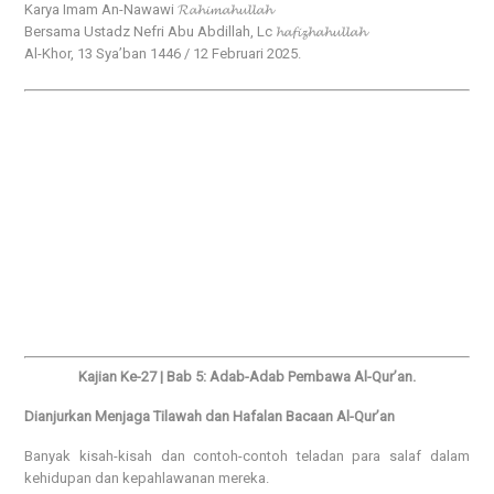
Karya Imam An-Nawawi 𝓡𝓪𝓱𝓲𝓶𝓪𝓱𝓾𝓵𝓵𝓪𝓱
Bersama Ustadz Nefri Abu Abdillah, Lc 𝓱𝓪𝓯𝓲𝔃𝓱𝓪𝓱𝓾𝓵𝓵𝓪𝓱
Al-Khor, 13 Sya’ban 1446 / 12 Februari 2025.
Kajian Ke-27 | Bab 5: Adab-Adab Pembawa Al-Qur’an.
Dianjurkan Menjaga Tilawah dan Hafalan Bacaan Al-Qur’an
Banyak kisah-kisah dan contoh-contoh teladan para salaf dalam
kehidupan dan kepahlawanan mereka.