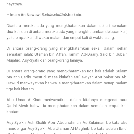
hayatnya.
– Imam An-Nawawi 𝓡𝓪𝓱𝓲𝓶𝓪𝓱𝓾𝓵𝓵𝓪𝓱 berkata:
Diantara mereka ada yang mengkhatamkan dalam sehari semalam
dua kali dan di antara mereka ada yang mengkhatamkan delapan kali,
yaitu empat kali di waktu malam dan empat kali di waktu siang.
Di antara orang-orang yang mengkhatamkan sekali dalam sehari
semalam ialah: Utsman bin Affan, Tamim Ad-Daariy, Said bin Jubair,
Mujahid, Asy-Syafii dan orang-orang lainnya.
Di antara orang-orang yang mengkhatamkan tiga kali adalah Sulaim
bin Itrin Qadhi mesir di masa khilafah Mu’ awiyah Abu bakar bin Abi
Dawud meriwayatkan bahwa ia mengkhatamkan dalam setiap malam
tiga kali khatam.
Abu Umar Al-Kindi meriwayatkan dalam kitabnya mengenai para
Qadhi Mesir bahwa ia mengkhatamkan dalam semalam empat kali
khatam.
Asy-Syeikh Ash-Shalih Abu Abdurrahman As-Sulaiman berkata aku
mendengar Asy-Syeikh Aba Utsman Al-Maghribi berkata: adalah Ibnul