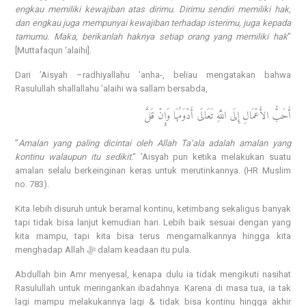
engkau memiliki kewajiban atas dirimu. Dirimu sendiri memiliki hak,
dan engkau juga mempunyai kewajiban terhadap isterimu, juga kepada
tamumu. Maka, berikanlah haknya setiap orang yang memiliki hak
”
[Muttafaqun ‘alaihi].
Dari ’Aisyah –radhiyallahu ’anha-, beliau mengatakan bahwa
Rasulullah shallallahu ’alaihi wa sallam bersabda,
أَحَبُّ الأَعْمَالِ إِلَى اللَّهِ تَعَالَى أَدْوَمُهَا وَإِنْ قَلَّ
”
Amalan yang paling dicintai oleh Allah Ta’ala adalah amalan yang
kontinu walaupun itu sedikit
.” ’Aisyah pun ketika melakukan suatu
amalan selalu berkeinginan keras untuk merutinkannya. (HR Muslim
no. 783).
Kita lebih disuruh untuk beramal kontinu, ketimbang sekaligus banyak
tapi tidak bisa lanjut kemudian hari. Lebih baik sesuai dengan yang
kita mampu, tapi kita bisa terus mengamalkannya hingga kita
menghadap Allah ﷻ dalam keadaan itu pula.
Abdullah bin Amr menyesal, kenapa dulu ia tidak mengikuti nasihat
Rasulullah untuk meringankan ibadahnya. Karena di masa tua, ia tak
lagi mampu melakukannya lagi & tidak bisa kontinu hingga akhir