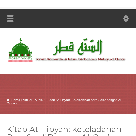
Home
Artikel
Akhlak
Kitab At-Tibyan: Keteladanan para Salaf dengan Al-
Qur’an
Kitab At-Tibyan: Keteladanan