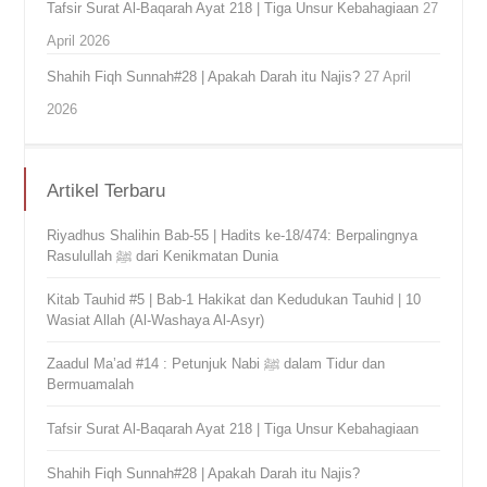
Tafsir Surat Al-Baqarah Ayat 218 | Tiga Unsur Kebahagiaan
27
April 2026
Shahih Fiqh Sunnah#28 | Apakah Darah itu Najis?
27 April
2026
Artikel Terbaru
Riyadhus Shalihin Bab-55 | Hadits ke-18/474: Berpalingnya
Rasulullah ﷺ dari Kenikmatan Dunia
Kitab Tauhid #5 | Bab-1 Hakikat dan Kedudukan Tauhid | 10
Wasiat Allah (Al-Washaya Al-Asyr)
Zaadul Ma’ad #14 : Petunjuk Nabi ﷺ dalam Tidur dan
Bermuamalah
Tafsir Surat Al-Baqarah Ayat 218 | Tiga Unsur Kebahagiaan
Shahih Fiqh Sunnah#28 | Apakah Darah itu Najis?