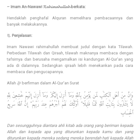
– Imam An-Nawawi 𝓡𝓪𝓱𝓲𝓶𝓪𝓱𝓾𝓵𝓵𝓪𝓱 berkata:
Hendaklah penghafal Alquran memelihara pembacaannya dan
banyak melakukannya.
📃
Penjelasan:
Imam Nawawi rahimahullah membuat judul dengan kata Tilawah.
Perbedaan Tilawah dan Qiraah, tilawah maknanya membaca dengan
tafsirnya dan berusaha mengamalkan isi kandungan Al-Qur’an yang
ada di dalamnya. Sedangkan qiraah lebih menekankan pada cara
membaca dan pengucapannya.
Allah ﷻ berfirman dalam Al-Qur’an Surat
وَإِنَّ مِنْ أَهْلِ ٱلْكِتَٰبِ لَمَن يُؤْمِنُ بِٱللَّهِ وَمَآ أُنزِلَ إِلَيْكُمْ وَمَآ أُنزِلَ إِلَيْهِمْ خَٰشِعِينَ لِلَّهِ
لَا يَشْتَرُونَ بِـَٔايَٰتِ ٱللَّهِ ثَمَنًا قَلِيلًا ۗ أُو۟لَٰٓئِكَ لَهُمْ أَجْرُهُمْ عِندَ رَبِّهِمْ ۗ إِنَّ ٱللَّهَ سَرِيعُ
ٱلْحِسَابِ
Dan sesungguhnya diantara ahli kitab ada orang yang beriman kepada
Allah dan kepada apa yang diturunkan kepada kamu dan yang
diturunkan kepada mereka sedang mereka berendah hati kepada Allah