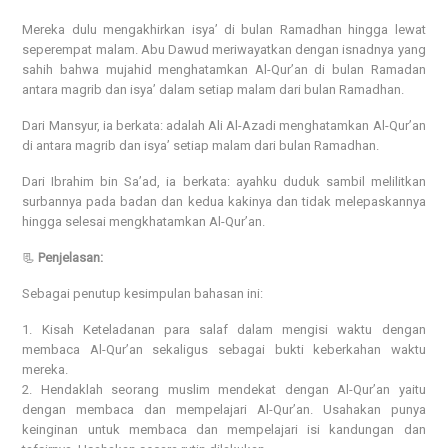
Mereka dulu mengakhirkan isya’ di bulan Ramadhan hingga lewat
seperempat malam. Abu Dawud meriwayatkan dengan isnadnya yang
sahih bahwa mujahid menghatamkan Al-Qur’an di bulan Ramadan
antara magrib dan isya’ dalam setiap malam dari bulan Ramadhan.
Dari Mansyur, ia berkata: adalah Ali Al-Azadi menghatamkan Al-Qur’an
di antara magrib dan isya’ setiap malam dari bulan Ramadhan.
Dari Ibrahim bin Sa’ad, ia berkata: ayahku duduk sambil melilitkan
surbannya pada badan dan kedua kakinya dan tidak melepaskannya
hingga selesai mengkhatamkan Al-Qur’an.
📃
Penjelasan:
Sebagai penutup kesimpulan bahasan ini:
1. Kisah Keteladanan para salaf dalam mengisi waktu dengan
membaca Al-Qur’an sekaligus sebagai bukti keberkahan waktu
mereka.
2. Hendaklah seorang muslim mendekat dengan Al-Qur’an yaitu
dengan membaca dan mempelajari Al-Qur’an. Usahakan punya
keinginan untuk membaca dan mempelajari isi kandungan dan