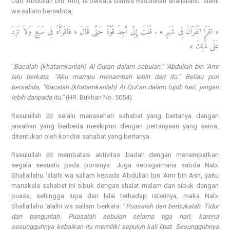
Dari ‘Abdullah bin ‘Amr, ia berkata bahwa Rasulullah shallallahu ‘alaihi
wa sallam bersabda,
« اقْرَإِ الْقُرْآنَ فِى شَهْرٍ » . قُلْتُ إِنِّى أَجِدُ قُوَّةً حَتَّى قَالَ « فَاقْرَأْهُ فِى سَبْعٍ وَلاَ تَزِدْ
عَلَى ذَلِكَ »
“
Bacalah (khatamkanlah) Al Quran dalam sebulan.” ‘Abdullah bin ‘Amr
lalu berkata, “Aku mampu menambah lebih dari itu.” Beliau pun
bersabda, “Bacalah (khatamkanlah) Al Qur’an dalam tujuh hari, jangan
lebih daripada itu.”
(HR. Bukhari No. 5054).
Rasulullah ﷺ selalu menasehati sahabat yang bertanya dengan
jawaban yang berbeda meskipun dengan pertanyaan yang sama,
ditentukan oleh kondisi sahabat yang bertanya.
Rasulullah ﷺ membatasi aktivitas ibadah dengan menempatkan
segala sesuatu pada porsinya. Juga sebagaimana sabda Nabi
Shallallahu ‘alaihi wa sallam kepada Abdullah bin ‘Amr bin Ash, yaitu
manakala sahabat ini sibuk dengan shalat malam dan sibuk dengan
puasa, sehingga lupa dan lalai terhadap isterinya, maka Nabi
Shallallahu ‘alaihi wa sallam berkata: ”
Puasalah dan berbukalah. Tidur
dan bangunlah. Puasalah sebulan selama tiga hari, karena
sesungguhnya kebaikan itu memiliki sepuluh kali lipat. Sesungguhnya