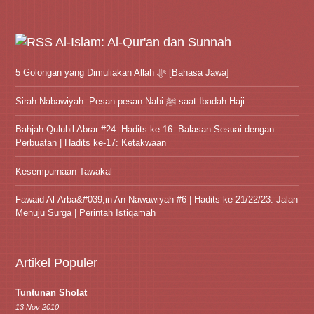
Al-Islam: Al-Qur'an dan Sunnah
5 Golongan yang Dimuliakan Allah ﷻ [Bahasa Jawa]
Sirah Nabawiyah: Pesan-pesan Nabi ﷺ saat Ibadah Haji
Bahjah Qulubil Abrar #24: Hadits ke-16: Balasan Sesuai dengan
Perbuatan | Hadits ke-17: Ketakwaan
Kesempurnaan Tawakal
Fawaid Al-Arba&#039;in An-Nawawiyah #6 | Hadits ke-21/22/23: Jalan
Menuju Surga | Perintah Istiqamah
Artikel Populer
Tuntunan Sholat
13 Nov 2010