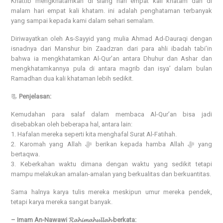
Khattib mengkhatamkan di siang hari empat kali khatam dan di
malam hari empat kali khatam. ini adalah penghataman terbanyak
yang sampai kepada kami dalam sehari semalam.
Diriwayatkan oleh As-Sayyid yang mulia Ahmad Ad-Dauraqi dengan
isnadnya dari Manshur bin Zaadzran dari para ahli ibadah tabi’in
bahwa ia mengkhatamkan Al-Qur’an antara Dhuhur dan Ashar dan
mengkhatamkannya pula di antara magrib dan isya’ dalam bulan
Ramadhan dua kali khataman lebih sedikit.
📃
Penjelasan:
Kemudahan para salaf dalam membaca Al-Qur’an bisa jadi
disebabkan oleh beberapa hal, antara lain:
1. Hafalan mereka seperti kita menghafal Surat Al-Fatihah.
2. Karomah yang Allah ﷻ berikan kepada hamba Allah ﷻ yang
bertaqwa.
3. Keberkahan waktu dimana dengan waktu yang sedikit tetapi
mampu melakukan amalan-amalan yang berkualitas dan berkuantitas.
Sama halnya karya tulis mereka meskipun umur mereka pendek,
tetapi karya mereka sangat banyak.
– Imam An-Nawawi 𝓡𝓪𝓱𝓲𝓶𝓪𝓱𝓾𝓵𝓵𝓪𝓱 berkata: