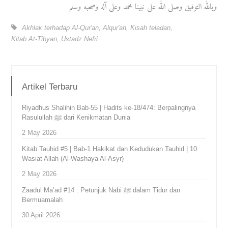
وبالله التوفيق وصلى الله على نبينا محمد وعلى آله وصحبه وسلم
Akhlak terhadap Al-Qur'an
,
Alqur'an
,
Kisah teladan
,
Kitab At-Tibyan
,
Ustadz Nefri
Artikel Terbaru
Riyadhus Shalihin Bab-55 | Hadits ke-18/474: Berpalingnya
Rasulullah ﷺ dari Kenikmatan Dunia
2 May 2026
Kitab Tauhid #5 | Bab-1 Hakikat dan Kedudukan Tauhid | 10
Wasiat Allah (Al-Washaya Al-Asyr)
2 May 2026
Zaadul Ma’ad #14 : Petunjuk Nabi ﷺ dalam Tidur dan
Bermuamalah
30 April 2026