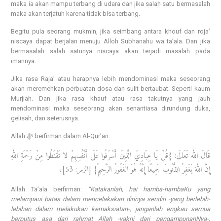
maka ia akan mampu terbang di udara dan jika salah satu bermasalah
maka akan terjatuh karena tidak bisa terbang.
Begitu pula seorang mukmin, jika seimbang antara khouf dan roja’
niscaya dapat berjalan menuju Alloh Subhanahu wa ta’ala. Dan jika
bermasalah salah satunya niscaya akan terjadi masalah pada
imannya.
Jika rasa Raja’ atau harapnya lebih mendominasi maka seseorang
akan meremehkan perbuatan dosa dan sulit bertaubat. Seperti kaum
Murjiah. Dan jika rasa khauf atau rasa takutnya yang jauh
mendominasi maka seseorang akan senantiasa dirundung duka,
gelisah, dan seterusnya.
Allah ﷻ berfirman dalam Al-Qur’an:
قَالَ الله تَعَالَى: {قُلْ يَا عِبَادِيَ الَّذِينَ أَسْرَفُوا عَلَى أَنْفُسِهِمْ لا تَقْنَطُوا مِنْ رَحْمَةِ اللهِ
إِنَّ اللهَ يَغْفِرُ الذُّنُوبَ جَمِيعًا إِنَّهُ هُوَ الْغَفُورُ الرَّحِيمُ} [الزمر: 53]،
Allah Ta’ala berfirman:
“Katakanlah, hai hamba-hambaKu yang
melampaui batas dalam mencelakakan dirinya sendiri -yang berlebih-
lebihan dalam melakukan kemaksiatan-, janganlah engkau semua
berputus asa dari rahmat Allah -yakni dari pengampunanNya-,