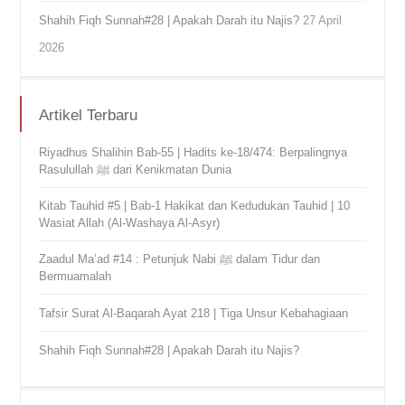
Shahih Fiqh Sunnah#28 | Apakah Darah itu Najis?
27 April
2026
Artikel Terbaru
Riyadhus Shalihin Bab-55 | Hadits ke-18/474: Berpalingnya
Rasulullah ﷺ dari Kenikmatan Dunia
Kitab Tauhid #5 | Bab-1 Hakikat dan Kedudukan Tauhid | 10
Wasiat Allah (Al-Washaya Al-Asyr)
Zaadul Ma’ad #14 : Petunjuk Nabi ﷺ dalam Tidur dan
Bermuamalah
Tafsir Surat Al-Baqarah Ayat 218 | Tiga Unsur Kebahagiaan
Shahih Fiqh Sunnah#28 | Apakah Darah itu Najis?