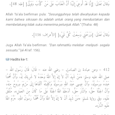
وَقالَ تَعَالَى: {إِنَّا قَدْ أُوحِيَ إِلَيْنَا أَنَّ الْعَذَابَ عَلَى مَنْ كَذَّبَ وَتَوَلَّى} [طه: 48]،
Allah Ta’ala berfirman pula:
“Sesungguhnya telah diwahyukan kepada
kami bahwa siksaan itu adalah untuk orang yang mendustakan dan
membelakang tidak suka menerima petunjuk Allah.”
(Thaha: 48)
وَقالَ تَعَالَى: {وَرَحْمَتِي وَسِعَتْ كُلَّ شَيْءٍ} [الأعراف: 156].
Juga Allah Ta’ala berfirman:
“Dan rahmatKu melebar -meliputi- segala
sesuatu.”
(al-A’raf: 156).
Hadits ke-1:
412 – وعن عبادة بن الصامتِ – رضي الله عنه – قَالَ: قَالَ رَسُول الله –
صلى الله عليه وسلم: «مَنْ شَهِدَ أنَّ لاَ إلهَ إلاَّ اللهُ وَحْدَهُ لا شَرِيكَ لَهُ، وَأَنَّ مُحَمدًا
عَبْدهُ ورَسُولُهُ، وَأنَّ عِيسى عَبْدُ اللهِ وَرَسُولُهُ وَكَلِمَتُهُ ألْقَاهَا إِلَى مَرْيَمَ ورُوحٌ مِنْهُ،
وَأنَّ الجَنَّةَ حَقٌّ، وَالنَّارَ حَقٌّ، أدْخَلَهُ اللهُ الجَنَّةَ عَلَى مَا كَانَ مِنَ العَمَلِ». مُتَّفَقٌ
عَلَيهِ. وفي رواية لمسلم: «مَنْ شَهِدَ أَنْ لا إلَهَ إلاَّ اللهُ وَأنَّ مُحَمَّدًا رَسُولُ اللهِ، حَرَّمَ اللهُ
عَلَيهِ النَّارَ».