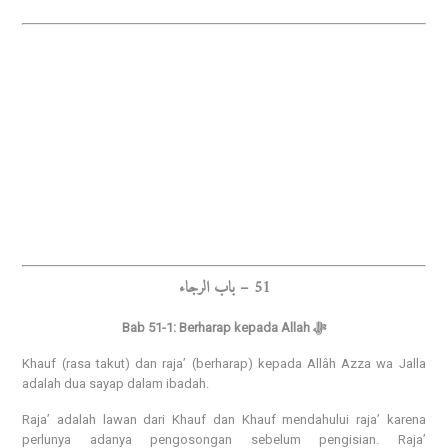
51 – باب الرجاء
Bab 51-1: Berharap kepada Allah ﷻ
Khauf (rasa takut) dan raja’ (berharap) kepada Allâh Azza wa Jalla
adalah dua sayap dalam ibadah.
Raja’ adalah lawan dari Khauf dan Khauf mendahului raja’ karena
perlunya adanya pengosongan sebelum pengisian. Raja’