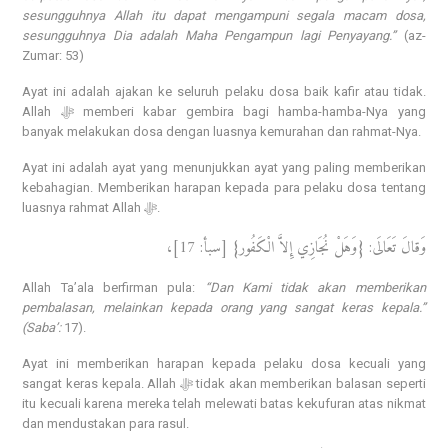
sesungguhnya Allah itu dapat mengampuni segala macam dosa,
sesungguhnya Dia adalah Maha Pengampun lagi Penyayang.”
(az-
Zumar: 53)
Ayat ini adalah ajakan ke seluruh pelaku dosa baik kafir atau tidak.
Allah ﷻ memberi kabar gembira bagi hamba-hamba-Nya yang
banyak melakukan dosa dengan luasnya kemurahan dan rahmat-Nya.
Ayat ini adalah ayat yang menunjukkan ayat yang paling memberikan
kebahagian. Memberikan harapan kepada para pelaku dosa tentang
luasnya rahmat Allah ﷻ.
وَقالَ تَعَالَى: {وَهَلْ نُجَازِي إِلاَّ الْكَفُور} [سبأ: 17]،
Allah Ta’ala berfirman pula:
“Dan Kami tidak akan memberikan
pembalasan, melainkan kepada orang yang sangat keras kepala.”
(Saba’:
17).
Ayat ini memberikan harapan kepada pelaku dosa kecuali yang
sangat keras kepala. Allah ﷻ tidak akan memberikan balasan seperti
itu kecuali karena mereka telah melewati batas kekufuran atas nikmat
dan mendustakan para rasul.