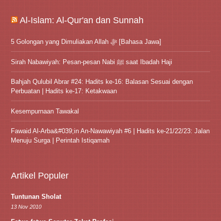
Al-Islam: Al-Qur'an dan Sunnah
5 Golongan yang Dimuliakan Allah ﷻ [Bahasa Jawa]
Sirah Nabawiyah: Pesan-pesan Nabi ﷺ saat Ibadah Haji
Bahjah Qulubil Abrar #24: Hadits ke-16: Balasan Sesuai dengan
Perbuatan | Hadits ke-17: Ketakwaan
Kesempurnaan Tawakal
Fawaid Al-Arba&#039;in An-Nawawiyah #6 | Hadits ke-21/22/23: Jalan
Menuju Surga | Perintah Istiqamah
Artikel Populer
Tuntunan Sholat
13 Nov 2010