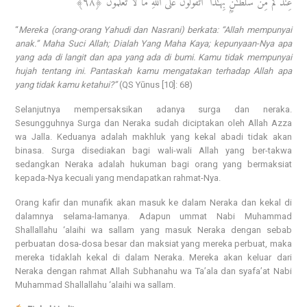
عِندَكُم مِّن سُلْطَـٰنٍۭ بِهَـٰذَآ ۚ أَتَقُولُونَ عَلَى ٱللَّهِ مَا لَا تَعْلَمُونَ ﴿٦٨﴾
“
Mereka (orang-orang Yahudi dan Nasrani) berkata: “Allah mempunyai
anak.” Maha Suci Allah; Dialah Yang Maha Kaya; kepunyaan-Nya apa
yang ada di langit dan apa yang ada di bumi. Kamu tidak mempunyai
hujah tentang ini. Pantaskah kamu mengatakan terhadap Allah apa
yang tidak kamu ketahui?”
(QS Yūnus [10]: 68)
Selanjutnya mempersaksikan adanya surga dan neraka.
Sesungguhnya Surga dan Neraka sudah diciptakan oleh Allah Azza
wa Jalla. Keduanya adalah makhluk yang kekal abadi tidak akan
binasa. Surga disediakan bagi wali-wali Allah yang ber-takwa
sedangkan Neraka adalah hukuman bagi orang yang bermaksiat
kepada-Nya kecuali yang mendapatkan rahmat-Nya.
Orang kafir dan munafik akan masuk ke dalam Neraka dan kekal di
dalamnya selama-lamanya. Adapun ummat Nabi Muhammad
Shallallahu ‘alaihi wa sallam yang masuk Neraka dengan sebab
perbuatan dosa-dosa besar dan maksiat yang mereka perbuat, maka
mereka tidaklah kekal di dalam Neraka. Mereka akan keluar dari
Neraka dengan rahmat Allah Subhanahu wa Ta’ala dan syafa’at Nabi
Muhammad Shallallahu ‘alaihi wa sallam.