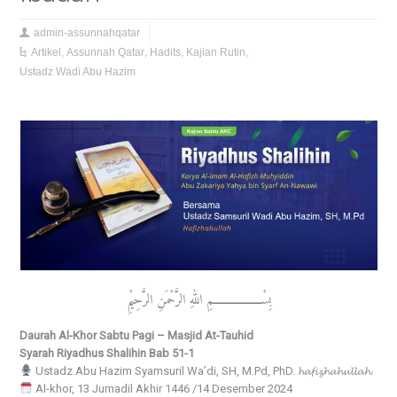
admin-assunnahqatar
Artikel
,
Assunnah Qatar
,
Hadits
,
Kajian Rutin
,
Ustadz Wadi Abu Hazim
بِسْــــــــــــــــــمِ اللهِ الرَّحْمَنِ الرَّحِيْمِ
Daurah Al-Khor Sabtu Pagi – Masjid At-Tauhid
Syarah Riyadhus Shalihin Bab 51-1
Ustadz Abu Hazim Syamsuril Wa’di, SH, M.Pd, PhD. 𝓱𝓪𝓯𝓲𝔃𝓱𝓪𝓱𝓾𝓵𝓵𝓪𝓱.
Al-khor, 13 Jumadil Akhir 1446 /14 Desember 2024