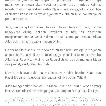
malah gemar mewariskan kesyirikan, tentu tiada manfaat. Kalimat
tersebut baru bermanfaat ketika diyakini maknanya, diucapkan lalu
dijalankan konsekuensinya dengan mentauhidkan Allah dan menjauhi
perbuatan syirik.
Jadi, mengucapkan kalimat tersebut bukan hanya di lisan, namun
hendaknya diiringi dengan keyakinan di hati, lalu ditambah
menjalankan konsekuensi kalimat tersebut dengan mentauhidkan
Allah dan menjauhi segala macam syirik.
Dalam hadits disebutkan ‘tiada sekutu bagiNya’ sebagai penegasan
akan ketauhidan Allah ﷻ. Demikian juga Rasulullah ﷺ adalah hamba
Allah dan RasulNya. Maknanya Rasulullah ﷺ adalah manusia biasa
yang sehat, sakit, tidur, dan mati.
Demikian halnya nabi Isa alaihissalam adalah hamba Allah dan
RasulNya yang merupakan penegasan dirinya bukan Tuhan!
Allah mengabarkan bahwa Dia Maha Kaya tidak butuh kepada yang
lainnya. Dia tidak butuh mengangkat seorang anak dari makhluk-Nya.
قَالُوا۟ ٱتَّخَذَ ٱللَّهُ وَلَدًۭا ۗ سُبْحَـٰنَهُۥ ۖ هُوَ ٱلْغَنِىُّ ۖ لَهُۥ مَا فِى ٱلسَّمَـٰوَ‌ٰتِ وَمَا فِى ٱلْأَرْضِ ۚ إِنْ