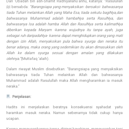
Dari ‘Ubadah bin ash-Shamit Radhiyallahu’anhu, katanya: “Rasulullah
ﷺ bersabda:
“Barangsiapa yang menyaksikan -bersaksi- bahwasanya
tiada Tuhan melainkan Allah yang Maha Esa, tiada sekutu bagiNya,dan
bahwasanya Muhammad adalah hambaNya serta RasulNya, dan
bahwasanya Isa adalah hamba Allah dan RasulNya serta kalimatNya
diberikan kepada Maryam -karena wujudnya itu tanpa ayah, juga
sebagai ruh daripadaNya- karena dapat menghidupkan orang yang mati
dengan izin Allah, menyaksikan pula bahwa syurga dan neraka itu
benar adanya, maka orang yang sedemikian itu akan dimasukkan oleh
Allah ke dalam syurga sesuai dengan amalan yang dilakukan
olehnya.”
(Muttafaq ‘alaih).
Dalam riwayat Muslim disebutkan: “Barangsiapa yang menyaksikan
bahwasanya tiada Tuhan melainkan Allah dan bahwasanya
Muhammad adalah Rasulullah maka Allah mengharamkan ia masuk
neraka.”
Penjelasan:
Hadits ini menjelaskan beratnya konsekuensi syahadat yaitu
haramkan masuk neraka. Namun sebenarnya tidak cukup hanya
ucapan.
Karena mengucapkannya tanpa diiringi keyakinan, mengucapkan tapi