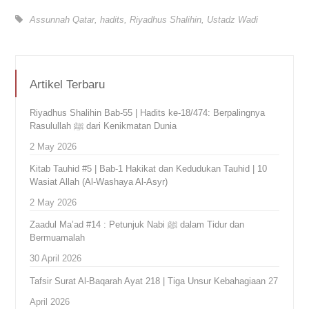
Assunnah Qatar
,
hadits
,
Riyadhus Shalihin
,
Ustadz Wadi
Artikel Terbaru
Riyadhus Shalihin Bab-55 | Hadits ke-18/474: Berpalingnya
Rasulullah ﷺ dari Kenikmatan Dunia
2 May 2026
Kitab Tauhid #5 | Bab-1 Hakikat dan Kedudukan Tauhid | 10
Wasiat Allah (Al-Washaya Al-Asyr)
2 May 2026
Zaadul Ma’ad #14 : Petunjuk Nabi ﷺ dalam Tidur dan
Bermuamalah
30 April 2026
Tafsir Surat Al-Baqarah Ayat 218 | Tiga Unsur Kebahagiaan
27
April 2026