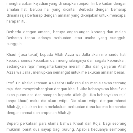
mengharapkan kejadian yang diharapkan terjadi. Ini berkaitan dengan
amalan hati berupa hal yang dicintai. Berbeda dengan berharap
dimana raja berharap dengan amalan yang dikerjakan untuk mencapai
harapan itu.
Berbeda dengan amanni, berupa angan-angan kosong dan malas.
Berharap tanpa adanya perbuatan atau usaha yang sungguh-
sungguh.
Khauf (rasa takut) kepada Allâh Azza wa Jalla akan memandu hati
kepada semua kebaikan dan menghalanginya dari segala keburukan,
sedangkan raja’ mengantarkannya meraih ridha dan ganjaran Allâh
Azza wa Jalla , meniupkan semangat untuk melakukan amalan besar.
Prof. Dr. Khalid Utsman As-Tsabt Hafidzahullah menjelaskan tentang
raja’ dan menyeimbangkan dengan khauf. Jika kebanyakan khauf dia
akan putus asa dan harapan kepada Allah ﷻ. Jika kebanyakan raja’
tanpa khauf, maka dia akan tertipu. Dia akan tertipu dengan rahmat
Allah ﷻ, dia akan terus melakukan perbuatan dosa karena bersandar
dengan rahmat dan ampunan Allah ﷻ.
Seperti perkataan para ulama bahwa Khauf dan Roja’ bagi seorang
mukmin ibarat dua sayap bagi burung. Apabila keduanya seimbang