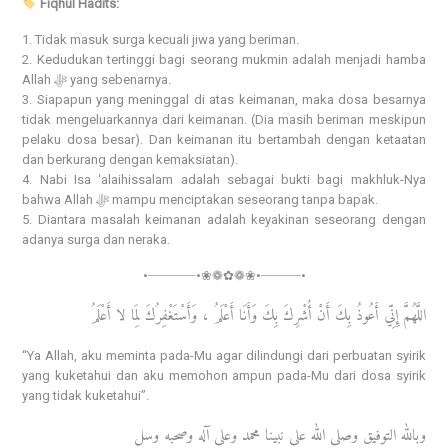
Fiqhul Hadits:
1. Tidak masuk surga kecuali jiwa yang beriman.
2. Kedudukan tertinggi bagi seorang mukmin adalah menjadi hamba
Allah ﷻ yang sebenarnya.
3. Siapapun yang meninggal di atas keimanan, maka dosa besarnya
tidak mengeluarkannya dari keimanan. (Dia masih beriman meskipun
pelaku dosa besar). Dan keimanan itu bertambah dengan ketaatan
dan berkurang dengan kemaksiatan).
4. Nabi Isa ‘alaihissalam adalah sebagai bukti bagi makhluk-Nya
bahwa Allah ﷻ mampu menciptakan seseorang tanpa bapak.
5. Diantara masalah keimanan adalah keyakinan seseorang dengan
adanya surga dan neraka.
•┈┈┈┈┈┈•❀❁✿❁❀•┈┈┈┈┈•
اللَّهُمَّ إِنِّي أَعُوذُ بِكَ أَنْ أُشْرِكَ بِكَ وَأَنَا أَعْلَمُ ، وَأَسْتَغْفِرُكَ لِمَا لا أَعْلَمُ
“Ya Allah, aku meminta pada-Mu agar dilindungi dari perbuatan syirik
yang kuketahui dan aku memohon ampun pada-Mu dari dosa syirik
yang tidak kuketahui”.
وبالله التوفيق وصلى الله على نبينا محمد وعلى آله وصحبه وسل