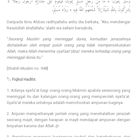
وَسَلَّمَ يَقُولُ: « مَا مِنْ رَجُلٍ مُسلِمٍ يَمُوتُ فَيَقُومُ عَلَى جَنَازَتِهِ أَرَبَعُونَ رَجُلاً لَا
يُشرِكُونَ بِاللهِ شَيْئًا إِلاَّ شَفَّعَهُمُ اللهُ فِيهِ » رَوَاهُ مُسْلِمٌ.
Daripada Ibnu Abbas radhiyallahu anhu dia berkata, “Aku mendengar
Rasulullah shallallahu ‘alaihi wa sallam bersabda,
“
Seorang Muslim yang meninggal
dunia, kemudian jenazahnya
dishalatkan oleh empat puluh orang yang tidak mempersekutukan
Allah, maka Allah menerima syafaat (doa) mereka terhadap orang yang
meninggal dunia itu.”
[Shahih Muslim no. 948]
🏷️
Fiqhul Hadits:
1. Adanya syafa’at bagi orang-orang Mukmin apabila seseorang yang
meninggal itu dari kalangan orang-orang yang memperoleh syafa’at.
Syafa’at mereka untuknya adalah memohonkan ampunan baginya.
2. Anjuran memperbanyak jumlah orang yang menshalatkan jenazah
seorang mayit, dengan harapan si mayit mendapat ampunan dengan
limpahan karunia dari Allah ﷻ.
3. Penjelasan mengenai keutamaan tauhid dan keterbebasan dari