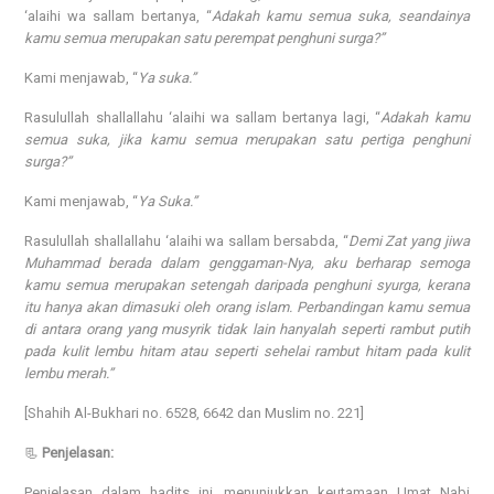
‘alaihi wa sallam bertanya, “
Adakah kamu semua suka, seandainya
kamu semua merupakan satu perempat penghuni surga?”
Kami menjawab, “
Ya suka.”
Rasulullah shallallahu ‘alaihi wa sallam bertanya lagi, “
Adakah kamu
semua suka, jika kamu semua merupakan satu pertiga penghuni
surga?”
Kami menjawab, “
Ya Suka.”
Rasulullah shallallahu ‘alaihi wa sallam bersabda, “
Demi Zat yang jiwa
Muhammad berada dalam genggaman-Nya, aku berharap semoga
kamu semua merupakan setengah daripada penghuni syurga, kerana
itu hanya akan dimasuki oleh orang islam. Perbandingan kamu semua
di antara orang yang musyrik tidak lain hanyalah seperti rambut putih
pada kulit lembu hitam atau seperti sehelai rambut hitam pada kulit
lembu merah.”
[Shahih Al-Bukhari no. 6528, 6642 dan Muslim no. 221]
📃
Penjelasan:
Penjelasan dalam hadits ini, menunjukkan keutamaan Umat Nabi