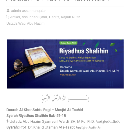
admin-assunnahqatar
Artikel
,
Assunnah Qatar
,
Hadits
,
Kajian Rutin
,
Ustadz Wadi Abu Hazim
بِسْــــــــــــــــــمِ اللهِ الرَّحْمَنِ الرَّحِيْمِ
Daurah Al-Khor Sabtu Pagi – Masjid At-Tauhid
Syarah Riyadhus Shalihin Bab 51-18
🎙️ Ustadz Abu Hazim Syamsuril Wa’di, SH, M.Pd, PhD. 𝓱𝓪𝓯𝓲𝔃𝓱𝓪𝓱𝓾𝓵𝓵𝓪𝓱.
Syarah:
Prof. Dr. Khalid Utsman Ats-Tsabt 𝓱𝓪𝓯𝓲𝔃𝓱𝓪𝓱𝓾𝓵𝓵𝓪𝓱.