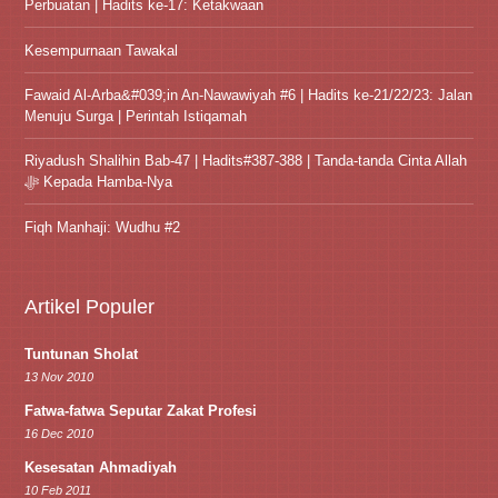
Perbuatan | Hadits ke-17: Ketakwaan
Kesempurnaan Tawakal
Fawaid Al-Arba&#039;in An-Nawawiyah #6 | Hadits ke-21/22/23: Jalan
Menuju Surga | Perintah Istiqamah
Riyadush Shalihin Bab-47 | Hadits#387-388 | Tanda-tanda Cinta Allah
ﷻ Kepada Hamba-Nya
Fiqh Manhaji: Wudhu #2
Artikel Populer
Tuntunan Sholat
13 Nov 2010
Fatwa-fatwa Seputar Zakat Profesi
16 Dec 2010
Kesesatan Ahmadiyah
10 Feb 2011