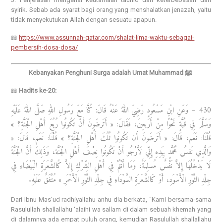
syirik. Sebab ada syarat bagi orang yang menshalatkan jenazah, yaitu
tidak menyekutukan Allah dengan sesuatu apapun.
📖
https://www.assunnah-qatar.com/shalat-lima-waktu-sebagai-
pembersih-dosa-dosa/
Kebanyakan Penghuni Surga adalah Umat Muhammad ﷺ
📖
Hadits ke-20:
430 – وَعَنِ ابْنِ مَسْعُودٍ رَضِيَ اللهُ عَنْهُ قَالَ: كُنَّا مَعَ رَسُولِ اللهِ صَلَّى اللهُ عَلَيْهِ
وَسَلَّمَ فِي قُبَّةٍ نَحْوًا مِنْ أَرَبعِينَ، فَقَالَ: « أَتَرضَوٍنَ أَنْ تَكُونُوا رُبُعَ أَهْلِ الْجَنَّةِ؟ »
قُلْنَا: نَعَم، قَالَ: « أَتَرضَونَ أَن تَكُونُوا ثُلُثَ أَهْلِ الْجَنَّةِ؟ » قُلْنَا: نَعَم، قَالَ: «
وَالَّذِي نَفسُ مُحَمَّدٍ بِيَدِهِ إِنِّي لَأَرْجُو أَنْ تَكُونُوا نِصْفَ أَهْلِ الْجَنَّة، وَذَلِكَ أَنَّ الْجَنَّةَ
لَا يَدْخُلُهَا إِلاَّ نَفْسٌ مُسلِمَةٌ، وَمَا أَنْتُمْ فِي أَهْلِ الشِّرْكِ إِلاَّ كََالشَّعَرَةِ الْبَيْضَاءِ فِي
جِلْدِ الثَّوْرِ الْأَسْوَدِ، أَوْ كَالشَّعَرَةِ السَّوْدَاءِ فِي جِلْدِ الثَّوْرِ الْأَحْمَرِ » مُتَّفَقٌ عَلَيْهِ.
Dari Ibnu Mas’ud radhiyallahu anhu dia berkata, “Kami bersama-sama
Rasulullah shallallahu ‘alaihi wa sallam di dalam sebuah khemah yang
di dalamnya ada empat puluh orang, kemudian Rasulullah shallallahu