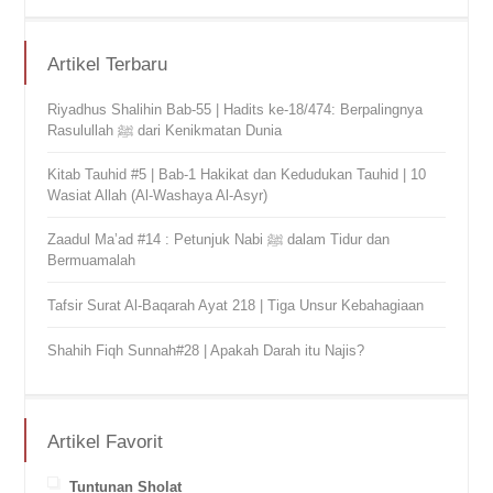
Artikel Terbaru
Riyadhus Shalihin Bab-55 | Hadits ke-18/474: Berpalingnya
Rasulullah ﷺ dari Kenikmatan Dunia
Kitab Tauhid #5 | Bab-1 Hakikat dan Kedudukan Tauhid | 10
Wasiat Allah (Al-Washaya Al-Asyr)
Zaadul Ma’ad #14 : Petunjuk Nabi ﷺ dalam Tidur dan
Bermuamalah
Tafsir Surat Al-Baqarah Ayat 218 | Tiga Unsur Kebahagiaan
Shahih Fiqh Sunnah#28 | Apakah Darah itu Najis?
Artikel Favorit
Tuntunan Sholat