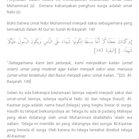
Muhammad ﷺ . Dimana kebanyakan penghuni surga adalah umat
Nabi ﷺ.
Bukti bahwa Umat Nabi Muhammad menjadi saksi sebagaimana yang
termaktub dalam Al-Qur’an Surah Al-Baqarah: 143
{وَكَذَلِكَ جَعَلْنَاكُمْ أُمَّةً وَسَطًا لِتَكُونُوا شُهَدَاءَ عَلَى النَّاسِ وَيَكُونَ الرَّسُولُ عَلَيْكُمْ
شَهِيدًا…} [البقرة: 143]
“
Sebagaimana kami beri petunjuk, kami menjadikan kalian (umat
islam) umat yang moderat agar kalian menjadi saksi atas manusia
(umat-umat terdahulu) dan Rasul menjadi saksi untuk kalian…”
[QS. Al-
Baqarah: 143]
Selain itu ada beberapa keutamaan lainnya seperti menjadi saksi dari
umat-umat lainnya, adanya syafa’at Nabi ﷺ dan telaga (haud). Al-
Kautsar juga adalah nama haud (telaga) yang begitu besar di surga.
Haudh itu tempat berkumpulnya air. Telaga itu ada di padang Mahsyar
yang akan didatangi oleh umat Muhammad shallallahu ‘alaihi wa
sallam. Telaga ini memiliki air yang datangnya dari sungai Al-Kautsar
yang berada di surga. Oleh karena itu telaga tersebut disebut telaga
Al-Kautsar.