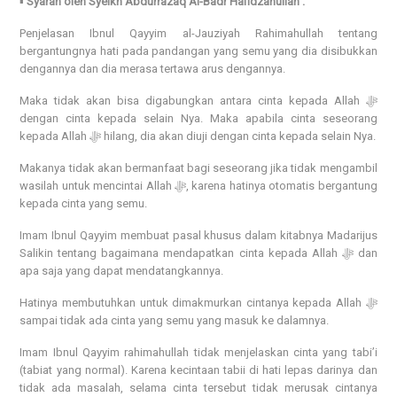
▪️
Syarah oleh Syeikh Abdurrazaq Al-Badr Hafidzahullah :
Penjelasan Ibnul Qayyim al-Jauziyah Rahimahullah tentang
bergantungnya hati pada pandangan yang semu yang dia disibukkan
dengannya dan dia merasa tertawa arus dengannya.
Maka tidak akan bisa digabungkan antara cinta kepada Allah ﷻ
dengan cinta kepada selain Nya. Maka apabila cinta seseorang
kepada Allah ﷻ hilang, dia akan diuji dengan cinta kepada selain Nya.
Makanya tidak akan bermanfaat bagi seseorang jika tidak mengambil
wasilah untuk mencintai Allah ﷻ, karena hatinya otomatis bergantung
kepada cinta yang semu.
Imam Ibnul Qayyim membuat pasal khusus dalam kitabnya Madarijus
Salikin tentang bagaimana mendapatkan cinta kepada Allah ﷻ dan
apa saja yang dapat mendatangkannya.
Hatinya membutuhkan untuk dimakmurkan cintanya kepada Allah ﷻ
sampai tidak ada cinta yang semu yang masuk ke dalamnya.
Imam Ibnul Qayyim rahimahullah tidak menjelaskan cinta yang tabi’i
(tabiat yang normal). Karena kecintaan tabii di hati lepas darinya dan
tidak ada masalah, selama cinta tersebut tidak merusak cintanya