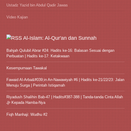
Ustadz Yazid bin Abdul Qadir Jawas
Video Kajian
Al-Islam: Al-Qur'an dan Sunnah
Bahjah Qulubil Abrar #24: Hadits ke-16: Balasan Sesuai dengan
Perbuatan | Hadits ke-17: Ketakwaan
Kesempurnaan Tawakal
Fawaid Al-Arba&#039;in An-Nawawiyah #6 | Hadits ke-21/22/23: Jalan
Menuju Surga | Perintah Istiqamah
Riyadush Shalihin Bab-47 | Hadits#387-388 | Tanda-tanda Cinta Allah
ﷻ Kepada Hamba-Nya
Fiqh Manhaji: Wudhu #2