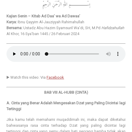
بِسْــــــــــــــــــمِ اللهِ الرَّحْمَنِ الرَّحِيْمِ
Kajian Senin – Kitab Ad Daa’ wa Ad Dawaa’
Karya:
Ibnu Qayyim Al-Jauziyyah Rahimahullah
Bersama:
Ustadz Abu Hazim Syamsuril Wa’di, SH, M.Pd
Hafidzahullah
Al Khor, 16 Sya’ban 1445 / 26 Februari 2024
▶️ Watch this video: Via
Facebook
BAB VIII AL-HUBB (CINTA)
A. Cinta yang Benar Adalah Mengesakan Dzat yang Paling Dicintai lagi
Tertinggi
Jika kamu telah memahami muqaddimah ini, maka dapat diketahui
bahwasanya rasa cinta terhadap Dzat yang paling dicintai lagi
tertinggi dan cinta yang semu dalam hati seorang hamba tidak akan