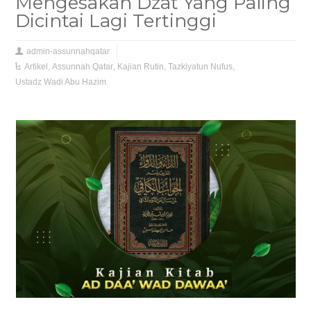
Mengesakan Dzat Yang Paling
Dicintai Lagi Tertinggi
admin-assunnahqatar
Artikel
,
Assunnah Qatar
,
Kajian Rutin
,
Tazkiyatun Nufus
,
Ustadz Wadi Abu Hazim