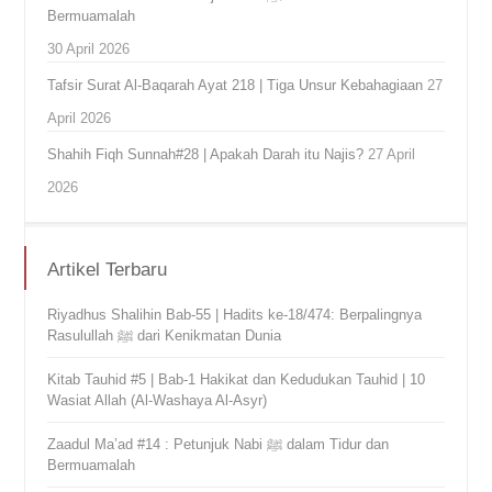
Bermuamalah
30 April 2026
Tafsir Surat Al-Baqarah Ayat 218 | Tiga Unsur Kebahagiaan
27
April 2026
Shahih Fiqh Sunnah#28 | Apakah Darah itu Najis?
27 April
2026
Artikel Terbaru
Riyadhus Shalihin Bab-55 | Hadits ke-18/474: Berpalingnya
Rasulullah ﷺ dari Kenikmatan Dunia
Kitab Tauhid #5 | Bab-1 Hakikat dan Kedudukan Tauhid | 10
Wasiat Allah (Al-Washaya Al-Asyr)
Zaadul Ma’ad #14 : Petunjuk Nabi ﷺ dalam Tidur dan
Bermuamalah