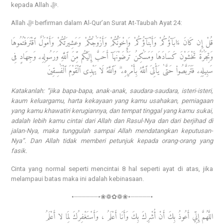
kepada Allah ﷻ.
Allah ﷻ berfirman dalam Al-Qur’an Surat At-Taubah Ayat 24:
قُلْ إِن كَانَ ءَابَآؤُكُمْ وَأَبْنَآؤُكُمْ وَإِخْوَٰنُكُمْ وَأَزْوَٰجُكُمْ وَعَشِيرَتُكُمْ وَأَمْوَٰلٌ ٱقْتَرَفْتُمُوهَا
وَتِجَٰرَةٌ تَخْشَوْنَ كَسَادَهَا وَمَسَٰكِنُ تَرْضَوْنَهَآ أَحَبَّ إِلَيْكُم مِّنَ ٱللَّهِ وَرَسُولِهِۦ وَجِهَادٍ فِى
سَبِيلِهِۦ فَتَرَبَّصُوا۟ حَتَّىٰ يَأْتِىَ ٱللَّهُ بِأَمْرِهِۦ ۗ وَٱللَّهُ لَا يَهْدِى ٱلْقَوْمَ ٱلْفَٰسِقِينَ
Katakanlah: “jika bapa-bapa, anak-anak, saudara-saudara, isteri-isteri,
kaum keluargamu, harta kekayaan yang kamu usahakan, perniagaan
yang kamu khawatiri kerugiannya, dan tempat tinggal yang kamu sukai,
adalah lebih kamu cintai dari Allah dan Rasul-Nya dan dari berjihad di
jalan-Nya, maka tunggulah sampai Allah mendatangkan keputusan-
Nya”. Dan Allah tidak memberi petunjuk kepada orang-orang yang
fasik.
Cinta yang normal seperti mencintai 8 hal seperti ayat di atas, jika
melampaui batas maka ini adalah kebinasaan.
•┈┈┈┈┈┈•❀❁✿❁❀•┈┈┈┈┈•
اللَّهُمَّ إِنِّي أَعُوذُ بِكَ أَنْ أُشْرِكَ بِكَ وَأَنَا أَعْلَمُ ، وَأَسْتَغْفِرُكَ لِمَا لا أَعْلَمُ