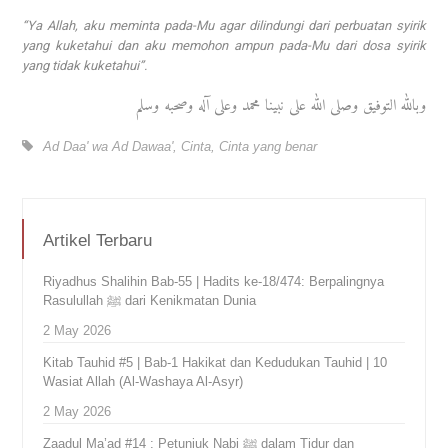
“Ya Allah, aku meminta pada-Mu agar dilindungi dari perbuatan syirik
yang kuketahui dan aku memohon ampun pada-Mu dari dosa syirik
yang tidak kuketahui”.
وبالله التوفيق وصلى الله على نبينا محمد وعلى آله وصحبه وسلم
Ad Daa' wa Ad Dawaa'
,
Cinta
,
Cinta yang benar
Artikel Terbaru
Riyadhus Shalihin Bab-55 | Hadits ke-18/474: Berpalingnya
Rasulullah ﷺ dari Kenikmatan Dunia
2 May 2026
Kitab Tauhid #5 | Bab-1 Hakikat dan Kedudukan Tauhid | 10
Wasiat Allah (Al-Washaya Al-Asyr)
2 May 2026
Zaadul Ma’ad #14 : Petunjuk Nabi ﷺ dalam Tidur dan