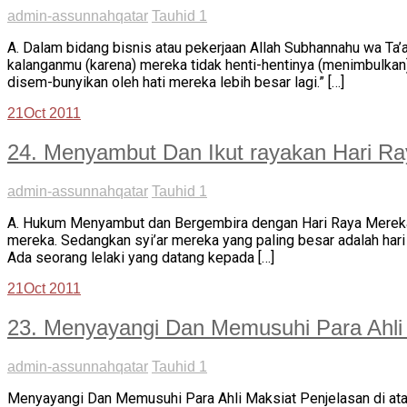
admin-assunnahqatar
Tauhid 1
A. Dalam bidang bisnis atau pekerjaan Allah Subhannahu wa Ta’
kalanganmu (karena) mereka tidak henti-hentinya (menimbulka
disem-bunyikan oleh hati mereka lebih besar lagi.” […]
21
Oct 2011
24. Menyambut Dan Ikut rayakan Hari Ra
admin-assunnahqatar
Tauhid 1
A. Hukum Menyambut dan Bergembira dengan Hari Raya Mereka Se
mereka. Sedangkan syi’ar mereka yang paling besar adalah har
Ada seorang lelaki yang datang kepada […]
21
Oct 2011
23. Menyayangi Dan Memusuhi Para Ahli
admin-assunnahqatar
Tauhid 1
Menyayangi Dan Memusuhi Para Ahli Maksiat Penjelasan di ata