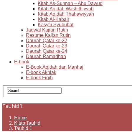
Kitab As-Sunnah – Abu Dawud
Kitab Aqidah Washithiyyah
Kitab Aqidah Thahawiyyah
Kitab Al-Kabair
Kasyfu Syubuhat
Jadwal Kajian Rutin
Resume Kajian Rutin
Daurah Qatar ke-22
Daurah Qatar ke-23
Daurah Qatar ke-24
Daurah Ramadhan
E-book
E-Book Aqidah dan Manhaj
E-book Akhlak
E-book Fiqih
Tauhid 1
Home
Kitab Tauhid
Tauhid 1