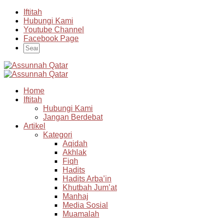
Iftitah
Hubungi Kami
Youtube Channel
Facebook Page
Home
Iftitah
Hubungi Kami
Jangan Berdebat
Artikel
Kategori
Aqidah
Akhlak
Fiqh
Hadits
Hadits Arba’in
Khutbah Jum’at
Manhaj
Media Sosial
Muamalah