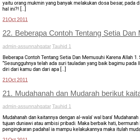
yaitu orang mukmin yang banyak melakukan dosa besar, pada dir
hal ini?! […]
21
Oct 2011
22. Beberapa Contoh Tentang Setia Dan
admin-assunnahqatar
Tauhid 1
Beberapa Contoh Tentang Setia Dan Memusuhi Karena Allah 1. Si
“Sesungguhnya telah ada suri tauladan yang baik bagimu pada
diri dari kamu dan dari apa […]
21
Oct 2011
21. Mudahanah dan Mudarah berikut kaita
admin-assunnahqatar
Tauhid 1
Mudahanah dan kaitannya dengan al-wala’ wal bara’ Mudahanah a
tujuan duniawi atau ambisi pribadi. Maka berbaik hati, bermur
pengingkaran padahal ia mampu kelakukannya maka itulah muda
21
Oct 2011