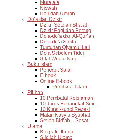
Muraja’a
Niswah
Haji dan Umrah
Do’a dan Dzikir
Dzikir Setelah Shalat
Dzikir Pagi dan Petang
Do’a-do’a dari Al-Qur’an
Do’a-do’a Sholat
Tuntunan Qiyamul Lail
Do’a Sebelum Tidur
Sifat Wudlu Nabi
Buku Islam
Penerbit Salaf
E-book
Online E-book
Pembatal Islam
Pilihan
10 Pembatal Keislaman
10 Jurus Penangkal Sihir
10 Kunci-kunci Rezeki
Matan Kasyfu Syubhat
Setiap Bid’ah – Sesat
Ulama
Biografi Ulama
Silsilah Ulama