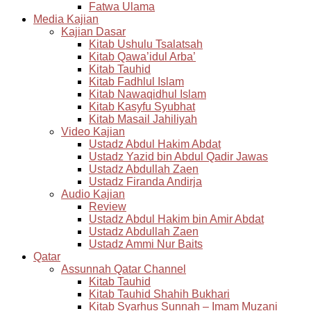
Fatwa Ulama
Media Kajian
Kajian Dasar
Kitab Ushulu Tsalatsah
Kitab Qawa’idul Arba’
Kitab Tauhid
Kitab Fadhlul Islam
Kitab Nawaqidhul Islam
Kitab Kasyfu Syubhat
Kitab Masail Jahiliyah
Video Kajian
Ustadz Abdul Hakim Abdat
Ustadz Yazid bin Abdul Qadir Jawas
Ustadz Abdullah Zaen
Ustadz Firanda Andirja
Audio Kajian
Review
Ustadz Abdul Hakim bin Amir Abdat
Ustadz Abdullah Zaen
Ustadz Ammi Nur Baits
Qatar
Assunnah Qatar Channel
Kitab Tauhid
Kitab Tauhid Shahih Bukhari
Kitab Syarhus Sunnah – Imam Muzani