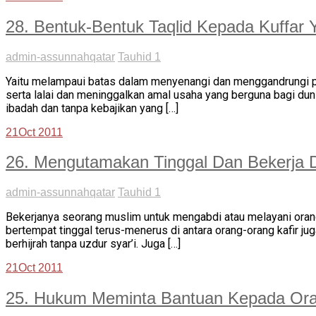
28. Bentuk-Bentuk Taqlid Kepada Kuffar 
admin-assunnahqatar
Tauhid 1
Yaitu melampaui batas dalam menyenangi dan menggandrungi per
serta lalai dan meninggalkan amal usaha yang berguna bagi dun
ibadah dan tanpa kebajikan yang […]
21
Oct 2011
26. Mengutamakan Tinggal Dan Bekerja D
admin-assunnahqatar
Tauhid 1
Bekerjanya seorang muslim untuk mengabdi atau melayani orang 
bertempat tinggal terus-menerus di antara orang-orang kafir ju
berhijrah tanpa uzdur syar’i. Juga […]
21
Oct 2011
25. Hukum Meminta Bantuan Kepada Ora