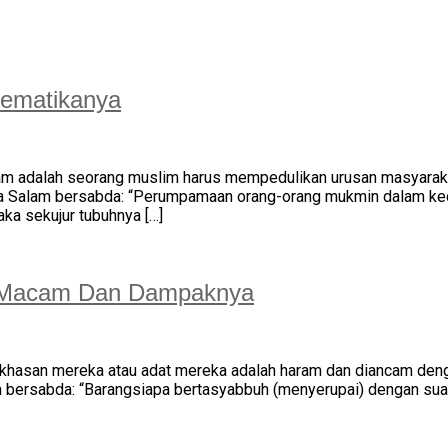
lematikanya
Islam adalah seorang muslim harus mempedulikan urusan masyar
 wa Salam bersabda: “Perumpamaan orang-orang mukmin dalam kec
ka sekujur tubuhnya […]
m-Macam Dan Dampaknya
ekhasan mereka atau adat mereka adalah haram dan diancam deng
am bersabda: “Barangsiapa bertasyabbuh (menyerupai) dengan su