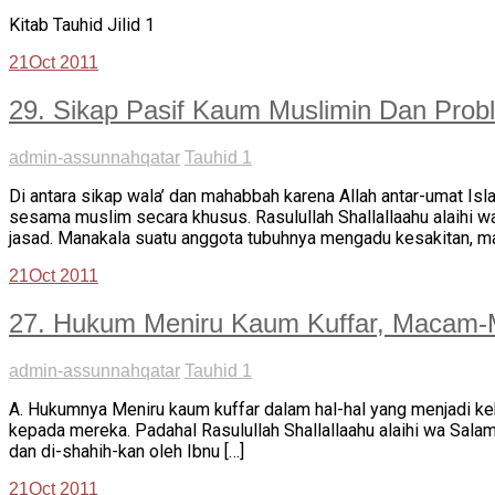
Kitab Tauhid Jilid 1
21
Oct 2011
29. Sikap Pasif Kaum Muslimin Dan Prob
admin-assunnahqatar
Tauhid 1
Di antara sikap wala’ dan mahabbah karena Allah antar-umat 
sesama muslim secara khusus. Rasulullah Shallallaahu alaihi
jasad. Manakala suatu anggota tubuhnya mengadu kesakitan, ma
21
Oct 2011
27. Hukum Meniru Kaum Kuffar, Maca
admin-assunnahqatar
Tauhid 1
A. Hukumnya Meniru kaum kuffar dalam hal-hal yang menjadi k
kepada mereka. Padahal Rasulullah Shallallaahu alaihi wa Sal
dan di-shahih-kan oleh Ibnu […]
21
Oct 2011