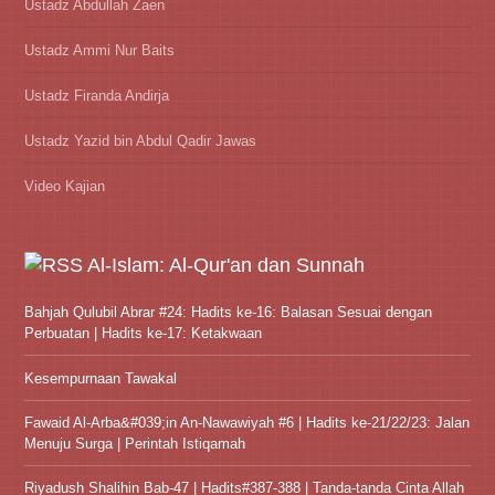
Ustadz Abdullah Zaen
Ustadz Ammi Nur Baits
Ustadz Firanda Andirja
Ustadz Yazid bin Abdul Qadir Jawas
Video Kajian
Al-Islam: Al-Qur'an dan Sunnah
Bahjah Qulubil Abrar #24: Hadits ke-16: Balasan Sesuai dengan
Perbuatan | Hadits ke-17: Ketakwaan
Kesempurnaan Tawakal
Fawaid Al-Arba&#039;in An-Nawawiyah #6 | Hadits ke-21/22/23: Jalan
Menuju Surga | Perintah Istiqamah
Riyadush Shalihin Bab-47 | Hadits#387-388 | Tanda-tanda Cinta Allah