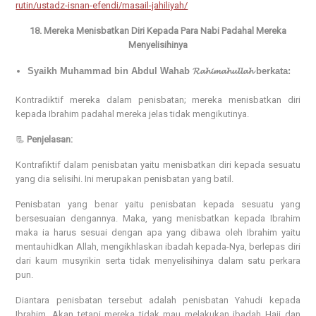
rutin/ustadz-isnan-efendi/masail-jahiliyah/
18. Mereka Menisbatkan Diri Kepada Para Nabi Padahal Mereka
Menyelisihinya
Syaikh Muhammad bin Abdul Wahab 𝓡𝓪𝓱𝓲𝓶𝓪𝓱𝓾𝓵𝓵𝓪𝓱 berkata:
Kontradiktif mereka dalam penisbatan; mereka menisbatkan diri
kepada Ibrahim padahal mereka jelas tidak mengikutinya.
📃
Penjelasan:
Kontrafiktif dalam penisbatan yaitu menisbatkan diri kepada sesuatu
yang dia selisihi. Ini merupakan penisbatan yang batil.
Penisbatan yang benar yaitu penisbatan kepada sesuatu yang
bersesuaian dengannya. Maka, yang menisbatkan kepada Ibrahim
maka ia harus sesuai dengan apa yang dibawa oleh Ibrahim yaitu
mentauhidkan Allah, mengikhlaskan ibadah kepada-Nya, berlepas diri
dari kaum musyrikin serta tidak menyelisihinya dalam satu perkara
pun.
Diantara penisbatan tersebut adalah penisbatan Yahudi kepada
Ibrahim. Akan tetapi mereka tidak mau melakukan ibadah Haji dan