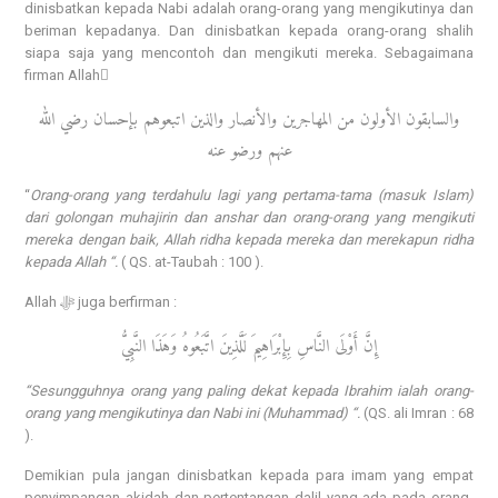
dinisbatkan kepada Nabi adalah orang-orang yang mengikutinya dan
beriman kepadanya. Dan dinisbatkan kepada orang-orang shalih
siapa saja yang mencontoh dan mengikuti mereka. Sebagaimana
firman Allah
والسابقون الأولون من المهاجرين والأنصار والذين اتبعوهم بإحسان رضي الله
عنهم ورضو عنه
“
Orang-orang yang terdahulu lagi yang pertama-tama (masuk Islam)
dari golongan muhajirin dan anshar dan orang-orang yang mengikuti
mereka dengan baik, Allah ridha kepada mereka dan merekapun ridha
kepada Allah “.
( QS. at-Taubah : 100 ).
Allah ﷻ juga berfirman :
إِنَّ أَوْلَى النَّاسِ بِإِبْرَاهِيمَ لَلَّذِينَ اتَّبَعُوهُ وَهَذَا النَّبِيُّ
“Sesungguhnya orang yang paling dekat kepada Ibrahim ialah orang-
orang yang mengikutinya dan Nabi ini (Muhammad) “.
(QS. ali Imran : 68
).
Demikian pula jangan dinisbatkan kepada para imam yang empat
penyimpangan akidah dan pertentangan dalil yang ada pada orang-