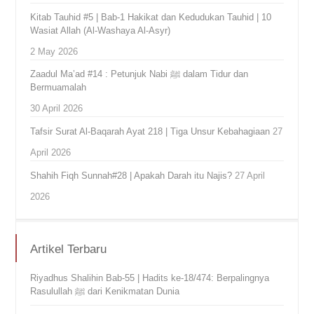
Kitab Tauhid #5 | Bab-1 Hakikat dan Kedudukan Tauhid | 10
Wasiat Allah (Al-Washaya Al-Asyr)
2 May 2026
Zaadul Ma’ad #14 : Petunjuk Nabi ﷺ dalam Tidur dan
Bermuamalah
30 April 2026
Tafsir Surat Al-Baqarah Ayat 218 | Tiga Unsur Kebahagiaan
27
April 2026
Shahih Fiqh Sunnah#28 | Apakah Darah itu Najis?
27 April
2026
Artikel Terbaru
Riyadhus Shalihin Bab-55 | Hadits ke-18/474: Berpalingnya
Rasulullah ﷺ dari Kenikmatan Dunia