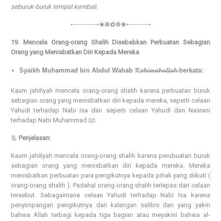
seburuk-buruk tempat kembali.
•┈┈┈┈┈┈•❀❁✿❁❀•┈┈┈┈┈•
19. Mencela Orang-orang Shalih Disebabkan Perbuatan Sebagian
Orang yang Menisbatkan Diri Kepada Mereka
Syaikh Muhammad bin Abdul Wahab 𝓡𝓪𝓱𝓲𝓶𝓪𝓱𝓾𝓵𝓵𝓪𝓱 berkata:
Kaum jahiliyah mencela orang-orang shalih karena perbuatan buruk
sebagian orang yang menisbatkan diri kepada mereka, seperti celaan
Yahudi terhadap Nabi Isa dan seperti celaan Yahudi dan Nasrani
terhadap Nabi Muhammad ﷺ.
📃
Penjelasan:
Kaum jahiliyah mencela orang-orang shalih karena perubuatan buruk
sebagian orang yang menisbatkan diri kepada mereka. Mereka
menisbatkan perbuatan para pengikutnya kepada pihak yang diikuti (
orang-orang shalih ). Padahal orang-orang shalih terlepas dari celaan
tersebut. Sebagaimana celaan Yahudi terhadap Nabi Isa karena
penyimpangan pengikutnya dari kalangan salibis dan yang yakin
bahwa Allah terbagi kepada tiga bagian atau meyakini bahwa al-