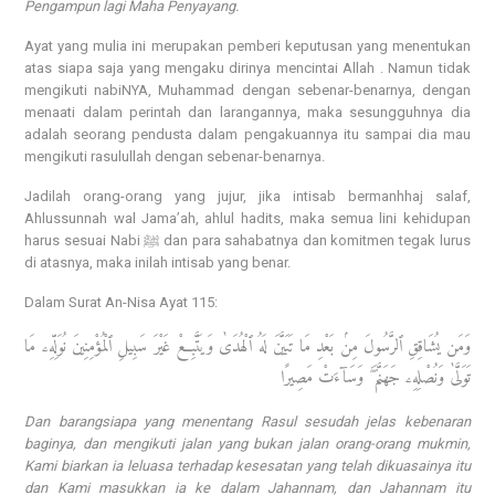
Pengampun lagi Maha Penyayang.
Ayat yang mulia ini merupakan pemberi keputusan yang menentukan
atas siapa saja yang mengaku dirinya mencintai Allah . Namun tidak
mengikuti nabiNYA, Muhammad dengan sebenar-benarnya, dengan
menaati dalam perintah dan larangannya, maka sesungguhnya dia
adalah seorang pendusta dalam pengakuannya itu sampai dia mau
mengikuti rasulullah dengan sebenar-benarnya.
Jadilah orang-orang yang jujur, jika intisab bermanhhaj salaf,
Ahlussunnah wal Jama’ah, ahlul hadits, maka semua lini kehidupan
harus sesuai Nabi ﷺ dan para sahabatnya dan komitmen tegak lurus
di atasnya, maka inilah intisab yang benar.
Dalam Surat An-Nisa Ayat 115:
وَمَن يُشَاقِقِ ٱلرَّسُولَ مِنۢ بَعْدِ مَا تَبَيَّنَ لَهُ ٱلْهُدَىٰ وَيَتَّبِعْ غَيْرَ سَبِيلِ ٱلْمُؤْمِنِينَ نُوَلِّهِۦ مَا
تَوَلَّىٰ وَنُصْلِهِۦ جَهَنَّمَ ۖ وَسَآءَتْ مَصِيرًا
Dan barangsiapa yang menentang Rasul sesudah jelas kebenaran
baginya, dan mengikuti jalan yang bukan jalan orang-orang mukmin,
Kami biarkan ia leluasa terhadap kesesatan yang telah dikuasainya itu
dan Kami masukkan ia ke dalam Jahannam, dan Jahannam itu