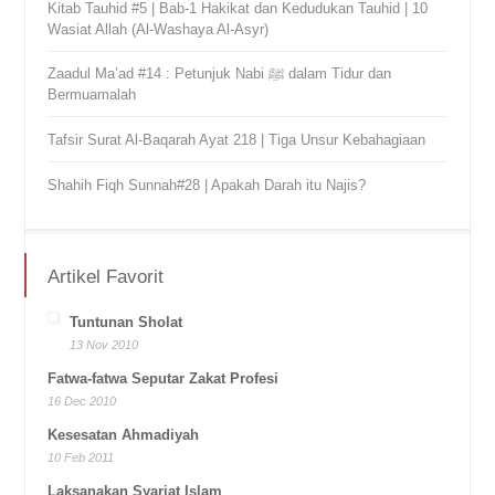
Kitab Tauhid #5 | Bab-1 Hakikat dan Kedudukan Tauhid | 10
Wasiat Allah (Al-Washaya Al-Asyr)
Zaadul Ma’ad #14 : Petunjuk Nabi ﷺ dalam Tidur dan
Bermuamalah
Tafsir Surat Al-Baqarah Ayat 218 | Tiga Unsur Kebahagiaan
Shahih Fiqh Sunnah#28 | Apakah Darah itu Najis?
Artikel Favorit
Tuntunan Sholat
13 Nov 2010
Fatwa-fatwa Seputar Zakat Profesi
16 Dec 2010
Kesesatan Ahmadiyah
10 Feb 2011
Laksanakan Syariat Islam