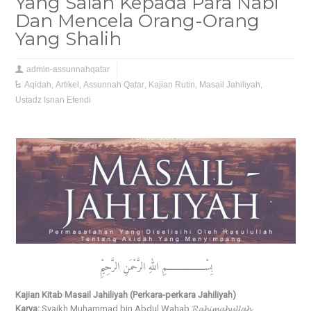
Yang Salah Kepada Para Nabi
Dan Mencela Orang-Orang
Yang Shalih
admin-assunnahqatar
Aqidah
,
Artikel
,
Assunnah Qatar
,
Kajian Rutin
,
Masail Jahiliyah
,
Ustadz Isnan Efendi
بِسْــــــــــــــــــمِ اللهِ الرَّحْمَنِ الرَّحِيْمِ
Kajian Kitab Masail Jahiliyah (Perkara-perkara Jahiliyah)
Karya:
Syaikh Muhammad bin Abdul Wahab 𝓡𝓪𝓱𝓲𝓶𝓪𝓱𝓾𝓵𝓵𝓪𝓱