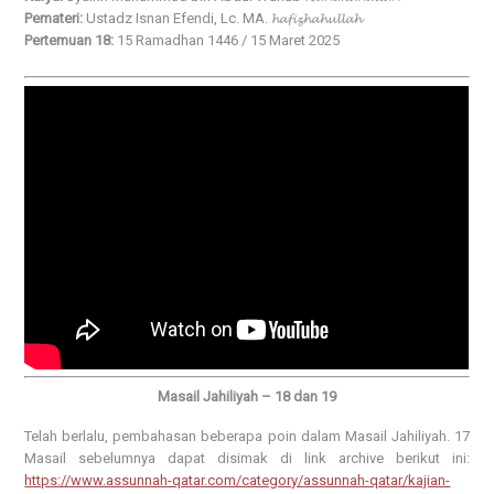
Pemateri:
Ustadz Isnan Efendi, Lc. MA. 𝓱𝓪𝓯𝓲𝔃𝓱𝓪𝓱𝓾𝓵𝓵𝓪𝓱
Pertemuan 18:
15 Ramadhan 1446 / 15 Maret 2025
Masail Jahiliyah – 18 dan 19
Telah berlalu, pembahasan beberapa poin dalam Masail Jahiliyah. 17
Masail sebelumnya dapat disimak di link archive berikut ini:
https://www.assunnah-qatar.com/category/assunnah-qatar/kajian-