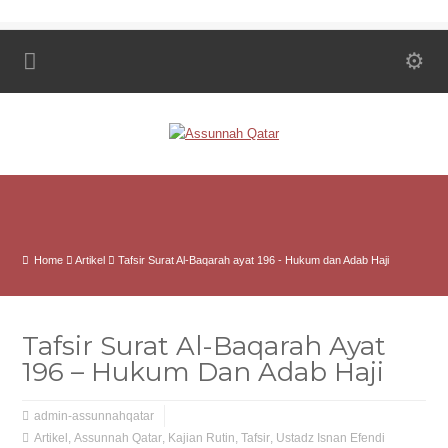
Home
Artikel
Tafsir Surat Al-Baqarah ayat 196 - Hukum dan Adab Haji
Tafsir Surat Al-Baqarah Ayat
196 – Hukum Dan Adab Haji
admin-assunnahqatar
Artikel
,
Assunnah Qatar
,
Kajian Rutin
,
Tafsir
,
Ustadz Isnan Efendi