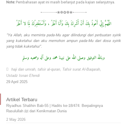
Note:
Pembahasan ayat ini masih berlanjut pada kajian selanjutnya.
•┈┈┈┈┈┈•❀❁✿❁❀•┈┈┈┈┈•
اللَّهُمَّ إِنِّي أَعُوذُ بِكَ أَنْ أُشْرِكَ بِكَ وَأَنَا أَعْلَمُ ، وَأَسْتَغْفِرُكَ لِمَا لا أَعْلَمُ
“Ya Allah, aku meminta pada-Mu agar dilindungi dari perbuatan syirik
yang kuketahui dan aku memohon ampun pada-Mu dari dosa syirik
yang tidak kuketahui”.
وبالله التوفيق وصلى الله على نبينا محمد وعلى آله وصحبه وسلم
haji dan umrah
,
tafsir al-quran
,
Tafsir surat Al-Baqarah
,
Ustadz Isnan Efendi
29 April 2025
Artikel Terbaru
Riyadhus Shalihin Bab-55 | Hadits ke-18/474: Berpalingnya
Rasulullah ﷺ dari Kenikmatan Dunia
2 May 2026