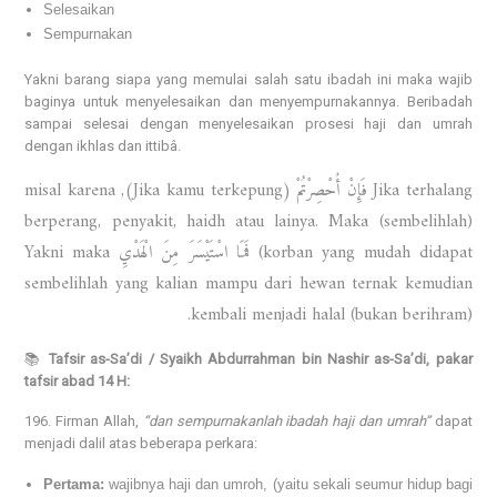
Selesaikan
Sempurnakan
Yakni barang siapa yang memulai salah satu ibadah ini maka wajib
baginya untuk menyelesaikan dan menyempurnakannya. Beribadah
sampai selesai dengan menyelesaikan prosesi haji dan umrah
dengan ikhlas dan ittibâ.
Jika terhalang فَإِنْ أُحْصِرْتُمْ (Jika kamu terkepung), misal karena
berperang, penyakit, haidh atau lainya. Maka (sembelihlah)
korban yang mudah didapat) فَمَا اسْتَيْسَرَ مِنَ الْهَدْيِ Yakni maka
sembelihlah yang kalian mampu dari hewan ternak kemudian
kembali menjadi halal (bukan berihram).
📚
Tafsir as-Sa’di / Syaikh Abdurrahman bin Nashir as-Sa’di, pakar
tafsir abad 14 H:
196. Firman Allah,
“dan sempurnakanlah ibadah haji dan umrah”
dapat
menjadi dalil atas beberapa perkara:
Pertama:
wajibnya haji dan umroh, (yaitu sekali seumur hidup bagi