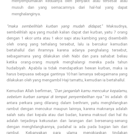
menyempurnakan keduanya oleh penyakit atau tersesat atau
musuh dan yang semacamnya dari hal-hal yang dapat
menghalanginya.
“maka sembelihlah kurban yang mudah didapat,”
Maksudnya,
sembelihlah apa yang mudah kalian dapat dari kurban, yaitu 7 orang
dengan 1 ekor unta atau 1 ekor sapi atau kambing yang disembelih
oleh orang yang terhalang tersebut, lalu ia bercukur kemudian
bertahallul dari ihramnya karena adanya penghalang tersebut,
sebagaimana yang dilakukan oleh Nabi dan para sahabat beliau
ketika orang-orang musyrik menghalangi mereka pada tahun
hudaibiyah. Apabila ia tidak mendapatkan hewan kurban, maka ia
harus berpuasa sebagai gantinya 10 hari lamanya sebagaimana yang
dilakukan oleh yang mengambil Haji tamattu, kemudian ia bertahallul.
Kemudian Allah berfirman,
“Dan janganlah kamu mencukur kepalamu,
sebelum kurban sampai di tempat penyembelihan nya.”
Ini adalah di
antara perkara yang dilarang dalam berihram, yaitu menghilangkan
rambut dengan mencukur maupun lainnya, karena maknanya adalah
salah satu dari kepala atau dari badan, karena maksud dari hal itu
adalah terjadinya kekusutan dan larangan dari bersenang-senang
dengan menghilangkannya, padahal ia ada pada bagian lain dari
rambut. Kebanyakan para ulama mengkiaskan tindakan