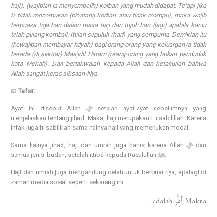
haji), (wajiblah ia menyembelih) korban yang mudah didapat. Tetapi jika
ia tidak menemukan (binatang korban atau tidak mampu), maka wajib
berpuasa tiga hari dalam masa haji dan tujuh hari (lagi) apabila kamu
telah pulang kembali. Itulah sepuluh (hari) yang sempurna. Demikian itu
(kewajiban membayar fidyah) bagi orang-orang yang keluarganya tidak
berada (di sekitar) Masjidil Haram (orang-orang yang bukan penduduk
kota Mekah). Dan bertakwalah kepada Allah dan ketahuilah bahwa
Allah sangat keras siksaan-Nya.
📖
Tafsir:
Ayat ini disebut Allah ﷻ setelah ayat-ayat sebelumnya yang
menjelaskan tentang jihad. Maka, haji merupakan Fii sabilillah. Karena
Infak juga fii sabilillah sama halnya haji yang memerlukan modal.
Sama halnya jihad, haji dan umrah juga harus karena Allah ﷻ dan
semua jenis ibadah, setelah ittibâ kepada Rasulullah ﷺ.
Haji dan umrah juga mengandung celah untuk berbuat riya, apalagi di
zaman media sosial seperti sekarang ini.
Makna أَتِمُّو adalah: