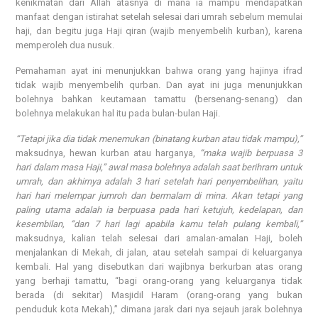
kenikmatan dari Allah atasnya di mana ia mampu mendapatkan
manfaat dengan istirahat setelah selesai dari umrah sebelum memulai
haji, dan begitu juga Haji qiran (wajib menyembelih kurban), karena
memperoleh dua nusuk.
Pemahaman ayat ini menunjukkan bahwa orang yang hajinya ifrad
tidak wajib menyembelih qurban. Dan ayat ini juga menunjukkan
bolehnya bahkan keutamaan tamattu (bersenang-senang) dan
bolehnya melakukan hal itu pada bulan-bulan Haji.
“Tetapi jika dia tidak menemukan (binatang kurban atau tidak mampu),”
maksudnya, hewan kurban atau harganya,
“maka wajib berpuasa 3
hari dalam masa Haji,” awal masa bolehnya adalah saat berihram untuk
umrah, dan akhirnya adalah 3 hari setelah hari penyembelihan, yaitu
hari hari melempar jumroh dan bermalam di mina. Akan tetapi yang
paling utama adalah ia berpuasa pada hari ketujuh, kedelapan, dan
kesembilan, “dan 7 hari lagi apabila kamu telah pulang kembali,”
maksudnya, kalian telah selesai dari amalan-amalan Haji, boleh
menjalankan di Mekah, di jalan, atau setelah sampai di keluarganya
kembali. Hal yang disebutkan dari wajibnya berkurban atas orang
yang berhaji tamattu, “bagi orang-orang yang keluarganya tidak
berada (di sekitar) Masjidil Haram (orang-orang yang bukan
penduduk kota Mekah),” dimana jarak dari nya sejauh jarak bolehnya