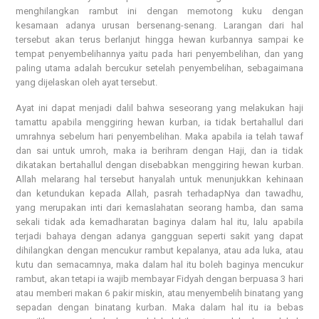
menghilangkan rambut ini dengan memotong kuku dengan
kesamaan adanya urusan bersenang-senang. Larangan dari hal
tersebut akan terus berlanjut hingga hewan kurbannya sampai ke
tempat penyembelihannya yaitu pada hari penyembelihan, dan yang
paling utama adalah bercukur setelah penyembelihan, sebagaimana
yang dijelaskan oleh ayat tersebut.
Ayat ini dapat menjadi dalil bahwa seseorang yang melakukan haji
tamattu apabila menggiring hewan kurban, ia tidak bertahallul dari
umrahnya sebelum hari penyembelihan. Maka apabila ia telah tawaf
dan sai untuk umroh, maka ia berihram dengan Haji, dan ia tidak
dikatakan bertahallul dengan disebabkan menggiring hewan kurban.
Allah melarang hal tersebut hanyalah untuk menunjukkan kehinaan
dan ketundukan kepada Allah, pasrah terhadapNya dan tawadhu,
yang merupakan inti dari kemaslahatan seorang hamba, dan sama
sekali tidak ada kemadharatan baginya dalam hal itu, lalu apabila
terjadi bahaya dengan adanya gangguan seperti sakit yang dapat
dihilangkan dengan mencukur rambut kepalanya, atau ada luka, atau
kutu dan semacamnya, maka dalam hal itu boleh baginya mencukur
rambut, akan tetapi ia wajib membayar Fidyah dengan berpuasa 3 hari
atau memberi makan 6 pakir miskin, atau menyembelih binatang yang
sepadan dengan binatang kurban. Maka dalam hal itu ia bebas