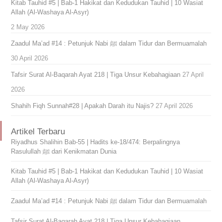
Kitab Tauhid #5 | Bab-1 Hakikat dan Kedudukan Tauhid | 10 Wasiat
Allah (Al-Washaya Al-Asyr)
2 May 2026
Zaadul Ma’ad #14 : Petunjuk Nabi ﷺ dalam Tidur dan Bermuamalah
30 April 2026
Tafsir Surat Al-Baqarah Ayat 218 | Tiga Unsur Kebahagiaan
27 April
2026
Shahih Fiqh Sunnah#28 | Apakah Darah itu Najis?
27 April 2026
Artikel Terbaru
Riyadhus Shalihin Bab-55 | Hadits ke-18/474: Berpalingnya
Rasulullah ﷺ dari Kenikmatan Dunia
Kitab Tauhid #5 | Bab-1 Hakikat dan Kedudukan Tauhid | 10 Wasiat
Allah (Al-Washaya Al-Asyr)
Zaadul Ma’ad #14 : Petunjuk Nabi ﷺ dalam Tidur dan Bermuamalah
Tafsir Surat Al-Baqarah Ayat 218 | Tiga Unsur Kebahagiaan