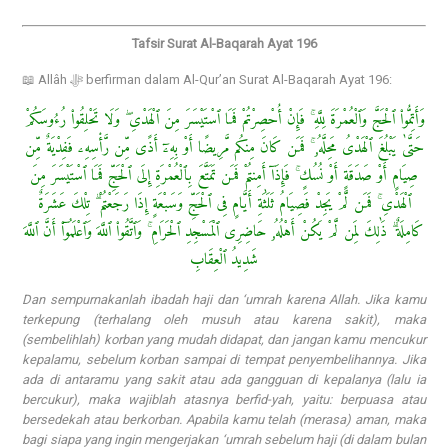
Tafsir Surat Al-Baqarah Ayat 196
📖 Allâh ﷻ berfirman dalam Al-Qur’an Surat Al-Baqarah Ayat 196:
وَأَتِمُّوا۟ ٱلْحَجَّ وَٱلْعُمْرَةَ لِلَّهِ ۚ فَإِنْ أُحْصِرْتُمْ فَمَا ٱسْتَيْسَرَ مِنَ ٱلْهَدْىِ ۖ وَلَا تَحْلِقُوا۟ رُءُوسَكُمْ
حَتَّىٰ يَبْلُغَ ٱلْهَدْىُ مَحِلَّهُۥ ۚ فَمَن كَانَ مِنكُم مَّرِيضًا أَوْ بِهِۦٓ أَذًى مِّن رَّأْسِهِۦ فَفِدْيَةٌ مِّن
صِيَامٍ أَوْ صَدَقَةٍ أَوْ نُسُكٍ ۚ فَإِذَآ أَمِنتُمْ فَمَن تَمَتَّعَ بِٱلْعُمْرَةِ إِلَى ٱلْحَجِّ فَمَا ٱسْتَيْسَرَ مِنَ
ٱلْهَدْىِ ۚ فَمَن لَّمْ يَجِدْ فَصِيَامُ ثَلَٰثَةِ أَيَّامٍ فِى ٱلْحَجِّ وَسَبْعَةٍ إِذَا رَجَعْتُمْ ۗ تِلْكَ عَشَرَةٌ
كَامِلَةٌ ۗ ذَٰلِكَ لِمَن لَّمْ يَكُنْ أَهْلُهُۥ حَاضِرِى ٱلْمَسْجِدِ ٱلْحَرَامِ ۚ وَٱتَّقُوا۟ ٱللَّهَ وَٱعْلَمُوٓا۟ أَنَّ ٱللَّهَ
شَدِيدُ ٱلْعِقَابِ
Dan sempurnakanlah ibadah haji dan ‘umrah karena Allah. Jika kamu
terkepung (terhalang oleh musuh atau karena sakit), maka
(sembelihlah) korban yang mudah didapat, dan jangan kamu mencukur
kepalamu, sebelum korban sampai di tempat penyembelihannya. Jika
ada di antaramu yang sakit atau ada gangguan di kepalanya (lalu ia
bercukur), maka wajiblah atasnya berfid-yah, yaitu: berpuasa atau
bersedekah atau berkorban. Apabila kamu telah (merasa) aman, maka
bagi siapa yang ingin mengerjakan ‘umrah sebelum haji (di dalam bulan