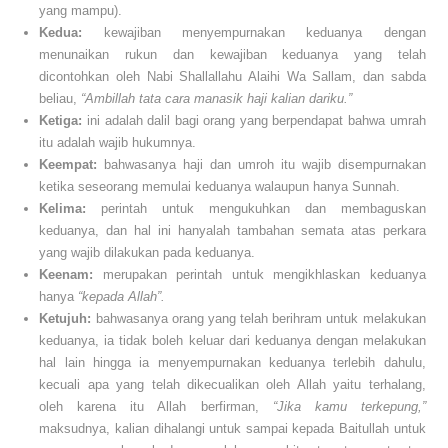
yang mampu).
Kedua:
kewajiban menyempurnakan keduanya dengan
menunaikan rukun dan kewajiban keduanya yang telah
dicontohkan oleh Nabi Shallallahu Alaihi Wa Sallam, dan sabda
beliau,
“Ambillah tata cara manasik haji kalian dariku.”
Ketiga:
ini adalah dalil bagi orang yang berpendapat bahwa umrah
itu adalah wajib hukumnya.
Keempat:
bahwasanya haji dan umroh itu wajib disempurnakan
ketika seseorang memulai keduanya walaupun hanya Sunnah.
Kelima:
perintah untuk mengukuhkan dan membaguskan
keduanya, dan hal ini hanyalah tambahan semata atas perkara
yang wajib dilakukan pada keduanya.
Keenam:
merupakan perintah untuk mengikhlaskan keduanya
hanya
“kepada Allah”.
Ketujuh:
bahwasanya orang yang telah berihram untuk melakukan
keduanya, ia tidak boleh keluar dari keduanya dengan melakukan
hal lain hingga ia menyempurnakan keduanya terlebih dahulu,
kecuali apa yang telah dikecualikan oleh Allah yaitu terhalang,
oleh karena itu Allah berfirman,
“Jika kamu terkepung,”
maksudnya, kalian dihalangi untuk sampai kepada Baitullah untuk