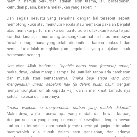
memilih, namun berkurban adalah lebih utama, lalu bersedekah,
kemudian puasa, karena melakukan yang seperti ini.
Dan segala sesuatu yang semakna dengan hal tersebut seperti
memotong kuku atau menutupi kepala atau memakai pakaian berjahit
atau memakai parfum, maka semua itu boleh dilakukan ketika terjadi
kondisi darurat, namun orang bersangkutan hal itu harus membayar
fidyah sebagaimana yang telah disebutkan, karena maksud dari
semua itu adalah menghilangkan segala hal yang ditujukan untuk
bersenang-senang.
Kemudian Allah berfirman,
“apabila kamu telah (merasa) aman,”
maksudnya, kalian mampu sampai ke Baitullah tanpa ada hambatan
dari musuh atau semacamnya,
“maka bagi siapa yang ingin
mengerjakan umrah sebelum haji (di dalam bulan haji)”
dengan
menyambungkan umrah kepada Haji, dan ia menikmati tamattu nya
setelah selesai dari umrohnya.
“maka wajiblah ia menyembelih kurban yang mudah didapat.”
Maksudnya, wajib atasnya apa yang mudah dari hewan kurban,
dengan sesuatu yang mampu memenuhi kewajiban dengan hewan
kurban itu. Ini adalah dam nusuk (denda) sebagai ganjaran imbalan
memperoleh dua nusuk dalam satu perjalanan, dan adanya