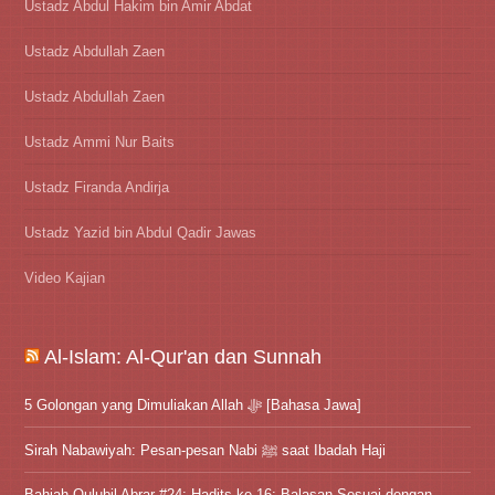
Ustadz Abdul Hakim bin Amir Abdat
Ustadz Abdullah Zaen
Ustadz Abdullah Zaen
Ustadz Ammi Nur Baits
Ustadz Firanda Andirja
Ustadz Yazid bin Abdul Qadir Jawas
Video Kajian
Al-Islam: Al-Qur'an dan Sunnah
5 Golongan yang Dimuliakan Allah ﷻ [Bahasa Jawa]
Sirah Nabawiyah: Pesan-pesan Nabi ﷺ saat Ibadah Haji
Bahjah Qulubil Abrar #24: Hadits ke-16: Balasan Sesuai dengan