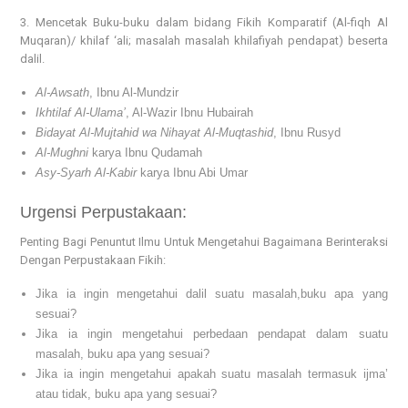
3. Mencetak Buku-buku dalam bidang Fikih Komparatif (Al-fiqh Al
Muqaran)/ khilaf ‘ali; masalah masalah khilafiyah pendapat) beserta
dalil.
Al-Awsath
, Ibnu Al-Mundzir
Ikhtilaf Al-Ulama’
, Al-Wazir Ibnu Hubairah
Bidayat Al-Mujtahid wa Nihayat Al-Muqtashid
, Ibnu Rusyd
Al-Mughni
karya Ibnu Qudamah
Asy-Syarh Al-Kabir
karya Ibnu Abi Umar
Urgensi Perpustakaan:
Penting Bagi Penuntut Ilmu Untuk Mengetahui Bagaimana Berinteraksi
Dengan Perpustakaan Fikih:
Jika ia ingin mengetahui dalil suatu masalah,buku apa yang
sesuai?
Jika ia ingin mengetahui perbedaan pendapat dalam suatu
masalah, buku apa yang sesuai?
Jika ia ingin mengetahui apakah suatu masalah termasuk ijma’
atau tidak, buku apa yang sesuai?