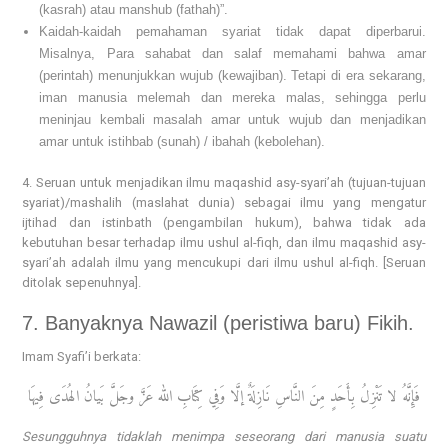
(kasrah) atau manshub (fathah)”.
Kaidah-kaidah pemahaman syariat tidak dapat diperbarui.
Misalnya, Para sahabat dan salaf memahami bahwa amar
(perintah) menunjukkan wujub (kewajiban). Tetapi di era sekarang,
iman manusia melemah dan mereka malas, sehingga perlu
meninjau kembali masalah amar untuk wujub dan menjadikan
amar untuk istihbab (sunah) / ibahah (kebolehan).
4. Seruan untuk menjadikan ilmu maqashid asy-syari’ah (tujuan-tujuan
syariat)/mashalih (maslahat dunia) sebagai ilmu yang mengatur
ijtihad dan istinbath (pengambilan hukum), bahwa tidak ada
kebutuhan besar terhadap ilmu ushul al-fiqh, dan ilmu maqashid asy-
syari’ah adalah ilmu yang mencukupi dari ilmu ushul al-fiqh. [Seruan
ditolak sepenuhnya].
7. Banyaknya Nawazil (peristiwa baru) Fikih.
Imam Syafi’i berkata:
فَإِنَّهُ لا تَنْزِلُ بِأَحَدٍ مِنَ النَّاسِ نَازِلَةٌ إلَّا وَفِي کِتَابِ الله عَزَّ وجَلَّ بَيانُ الهُدَى فِيهَا
Sesungguhnya tidaklah menimpa seseorang dari manusia suatu