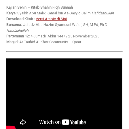
Kajian Senin – Kitab Shahih Fiqh Sunnah
Karya:
Syaikh Abu Malik Kamal bin As-Sayyid Salim
Hafidzahullah
Download Kitab :
Versi Arabic di Sini
Bersama:
Ustadz Abu Hazim Syamsuril Wa’di, SH, M.Pd, Ph.D
Hafidzahullah
Pertemuan 12:
4 Jumadil Akhir 1447 / 25 November 2025
Masjid:
At-Tauhid Al-Khor Community – Qatar