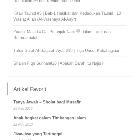
Rasulullah ﷺ dari Kenikmatan Dunia
Kitab Tauhid #5 | Bab-1 Hakikat dan Kedudukan Tauhid | 10
Wasiat Allah (Al-Washaya Al-Asyr)
Zaadul Ma’ad #14 : Petunjuk Nabi ﷺ dalam Tidur dan
Bermuamalah
Tafsir Surat Al-Baqarah Ayat 218 | Tiga Unsur Kebahagiaan
Shahih Fiqh Sunnah#28 | Apakah Darah itu Najis?
Artikel Favorit
Tanya Jawab – Sholat bagi Musafir
28 Feb 2013
Anak Angkat dalam Timbangan Islam
22 Nov 2013
Jiwa-jiwa yang Tertinggal