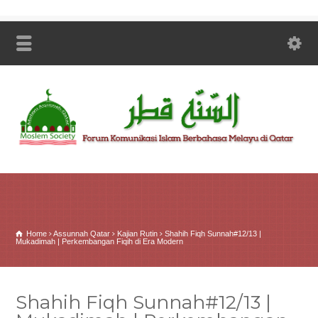
Home
Assunnah Qatar
Kajian Rutin
Shahih Fiqh Sunnah#12/13 |
Mukadimah | Perkembangan Fiqih di Era Modern
Shahih Fiqh Sunnah#12/13 |