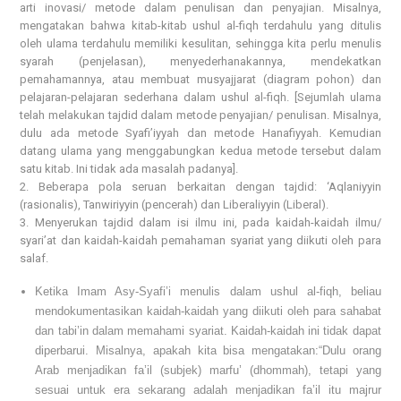
arti inovasi/ metode dalam penulisan dan penyajian. Misalnya,
mengatakan bahwa kitab-kitab ushul al-fiqh terdahulu yang ditulis
oleh ulama terdahulu memiliki kesulitan, sehingga kita perlu menulis
syarah (penjelasan), menyederhanakannya, mendekatkan
pemahamannya, atau membuat musyajjarat (diagram pohon) dan
pelajaran-pelajaran sederhana dalam ushul al-fiqh. [Sejumlah ulama
telah melakukan tajdid dalam metode penyajian/ penulisan. Misalnya,
dulu ada metode Syafi’iyyah dan metode Hanafiyyah. Kemudian
datang ulama yang menggabungkan kedua metode tersebut dalam
satu kitab. Ini tidak ada masalah padanya].
2. Beberapa pola seruan berkaitan dengan tajdid: ‘Aqlaniyyin
(rasionalis), Tanwiriyyin (pencerah) dan Liberaliyyin (Liberal).
3. Menyerukan tajdid dalam isi ilmu ini, pada kaidah-kaidah ilmu/
syari’at dan kaidah-kaidah pemahaman syariat yang diikuti oleh para
salaf.
Ketika Imam Asy-Syafi’i menulis dalam ushul al-fiqh, beliau
mendokumentasikan kaidah-kaidah yang diikuti oleh para sahabat
dan tabi’in dalam memahami syariat. Kaidah-kaidah ini tidak dapat
diperbarui. Misalnya, apakah kita bisa mengatakan:“Dulu orang
Arab menjadikan fa’il (subjek) marfu’ (dhommah), tetapi yang
sesuai untuk era sekarang adalah menjadikan fa’il itu majrur