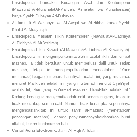
Ensiklopedia Transaksi Keuangan: Asal dan Kontemporer
(Mawsu’at Al-Mu’amalatAl-Maliyah: Ashalatan wa Mu’asharatan)
karya Syekh Dubayan Ad-Dubayan.
Al-Jami’ fi Al-Washaya wa Al-Awqaf wa Al-Hibbat karya Syekh
Khalid Al-Musyaiqih.
Ensiklopedia Masalah Fikih Kontemporer (Mawsu’atAl-Qadhaya
Al-Fiqhiyah Al-Mu’ashirah).
Ensiklopedia Fikih Kuwait (Al-Mawsu’ahAl-FiqhiyahAl-Kuwaitiyah):
Ensiklopedia ini mengumpulkanmasalah-masalahfikih dari empat
mazhab. Ia tidak bertujuan untuk memperluas dalil untuk setiap
masalah, tetapi ia mengumpulkandan mengatakan, “Yang
mu’tamad(dipegang) menurutHanafiyah adalah ini, yang mu’tamad
menurut Malikiyah adalah ini, yang mu’tamad menurut Syafi’iyah
adalah ini, dan yang mu’tamad menurut Hanabilah adalah ini.”
Kadang kadang ia menyebutkandalil-dalil secara ringkas, tetapi ia
tidak mencakup semua dalil. Namun, tidak benar jika sepenuhnya
mengandalkankitab ini untuk tahrir al-mazhab (menetapkan
pandangan mazhab). Metode penyusunannyaberdasarkan huruf
alfabet, bukan berdasarkan bab.
ContohVersi Elektronik:
Jami’ Al-Fiqh Al-Islami.