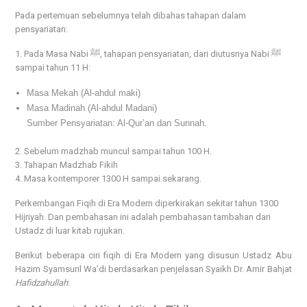
Pada pertemuan sebelumnya telah dibahas tahapan dalam
pensyariatan:
1. Pada Masa Nabi ﷺ, tahapan pensyariatan, dari diutusnya Nabi ﷺ
sampai tahun 11 H:
Masa Mekah (Al-ahdul maki)
Masa Madinah (Al-ahdul Madani)
Sumber Pensyariatan: Al-Qur’an dan Sunnah.
2. Sebelum madzhab muncul sampai tahun 100 H.
3. Tahapan Madzhab Fikih
4. Masa kontemporer 1300 H sampai sekarang.
Perkembangan Fiqih di Era Modern diperkirakan sekitar tahun 1300
Hijriyah. Dan pembahasan ini adalah pembahasan tambahan dari
Ustadz di luar kitab rujukan.
Berikut beberapa ciri fiqih di Era Modern yang disusun Ustadz Abu
Hazim Syamsuril Wa’di berdasarkan penjelasan Syaikh Dr. Amir Bahjat
Hafidzahullah
: