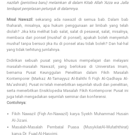
nazilah (peristiwa baru) melainkan di dalam Kitab Allah ‘Azza wa Jalla
terdapat penjelasan petunjuk di dalamnya.
Misal Nawazil:
sekarang ada nawazil di semua bab. Dalam bab
thaharah, misalnya, apa hukum penggunaan air limbah yang telah
diolah? Jika kita melihat bab salat, salat di pesawat, salat, misalnya,
membaca dari ponsel (mushaf di ponsel), apakah boleh menyentuh
mushaf tanpa bersuci jika itu di ponsel atau tidak boleh? Dan hal-hal
yang tidak terhitung jumlahnya.
Didirikan sebuah pusat yang khusus mempelajari dan melayani
masalah-masalah Nawazil, yang berlokasi di Universitas Imam,
bernama Pusat Keunggulan Penelitian dalam Fikih Masalah
Kontemporer (Markaz At-Tamayyuz Al-Bahthi fi Fiqh Al-Qadhaya Al-
Mu’ashirah). Pusat ini telah menerbitkan sejumlah studi dan penelitian,
serta menerbitkan Ensiklopedia Masalah Fikih Kontemporer. Pusat ini
juga telah mengadakan sejumlah seminar dan konferensi.
Contohnya:
Fikih Nawazil (Fiqh An-Nawazil) karya Syekh Muhammad Husain
Al-Jizani.
Masalah-Masalah Pembatal Puasa (MusykilatAl-Mufaththirat)
karya Dr. Fuad Al-Hasyimi.