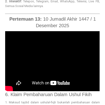
2. Interaktif:
Telepon, Telegram, Email, WhatsApp, Televisi, Live FB,
Semua Sosial Media lainnya.
Pertemuan 13:
10 Jumadil Akhir 1447 / 1
Desember 2025
6. Klaim Pembaharuan Dalam Ushul Fikih
1. Maksud tajdid dalam ushulal-fiqh bukanlah pembaharuan dalam