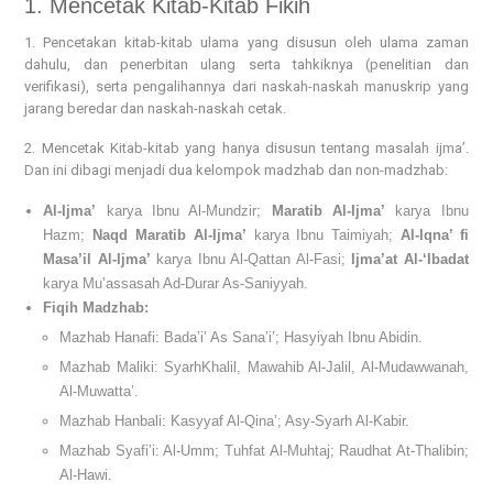
1. Mencetak Kitab-Kitab Fikih
1. Pencetakan kitab-kitab ulama yang disusun oleh ulama zaman
dahulu, dan penerbitan ulang serta tahkiknya (penelitian dan
verifikasi), serta pengalihannya dari naskah-naskah manuskrip yang
jarang beredar dan naskah-naskah cetak.
2. Mencetak Kitab-kitab yang hanya disusun tentang masalah ijma’.
Dan ini dibagi menjadi dua kelompok madzhab dan non-madzhab:
Al-Ijma’
karya Ibnu Al-Mundzir;
Maratib Al-Ijma’
karya Ibnu
Hazm;
Naqd Maratib Al-Ijma’
karya Ibnu Taimiyah;
Al-Iqna’ fi
Masa’il Al-Ijma’
karya Ibnu Al-Qattan Al-Fasi;
Ijma’at Al-‘Ibadat
karya Mu’assasah Ad-Durar As-Saniyyah.
Fiqih Madzhab:
Mazhab Hanafi: Bada’i’ As Sana’i’; Hasyiyah Ibnu Abidin.
Mazhab Maliki: SyarhKhalil, Mawahib Al-Jalil, Al-Mudawwanah,
Al-Muwatta’.
Mazhab Hanbali: Kasyyaf Al-Qina’; Asy-Syarh Al-Kabir.
Mazhab Syafi’i: Al-Umm; Tuhfat Al-Muhtaj; Raudhat At-Thalibin;
Al-Hawi.