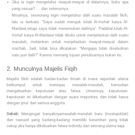
Jika ia ingin mengetahui riwayat-riwayat di dalamnya, buku apa
yang sesuai? ….dan seterusnya.
Misalnya, seseorang ingin mengetahui dalil suatu masalah fikih,
lalu ia berkata: “Saya sudah merujuk kitab Al-Inshaf karya Al-
Mardawi,tetapi saya tidak menemukan dalilnya”. Padahal,kitab Al-
Inshaf karya Al-Mardawi tidak ditulis untuk menjelaskan dalil suatu
masalah, melainkan untuk menjelaskan riwayat-riwayat dalam
mazhab. Jadi, tidak bisa dikatakan: “Mengapa tidak disebutkan
satu pun dalil?” Karena memang tujuan penulisannya bukan itu.
2. Munculnya Majelis Fiqih
Majelis fikih adalah badan-badan ilmiah di mana sejumlah ulama
berkumpul untuk meninjau masalah-masalah, kemudian
mengeluarkan keputusan atau fatwa. Umumnya, keputusan-
keputusan ini dikeluarkan dengan suara mayoritas, dan tidak harus
dengan ijma’ dari semua anggota.
Sebab:
Mengingat banyaknyamasalah-masalah baru (mustajiddat)
dan nawazil yang kadang-kadang memiliki kerumitan yang tidak
cukup jika hanya dikeluarkan fatwa individu dari seorang ulama saja.