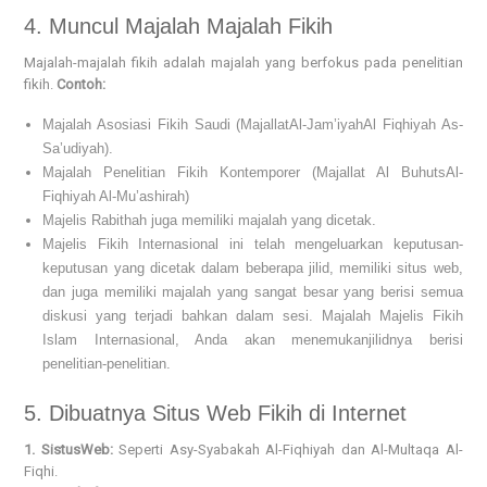
4. Muncul Majalah Majalah Fikih
Majalah-majalah fikih adalah majalah yang berfokus pada penelitian
fikih.
Contoh:
Majalah Asosiasi Fikih Saudi (MajallatAl-Jam’iyahAl Fiqhiyah As-
Sa’udiyah).
Majalah Penelitian Fikih Kontemporer (Majallat Al BuhutsAl-
Fiqhiyah Al-Mu’ashirah)
Majelis Rabithah juga memiliki majalah yang dicetak.
Majelis Fikih Internasional ini telah mengeluarkan keputusan-
keputusan yang dicetak dalam beberapa jilid, memiliki situs web,
dan juga memiliki majalah yang sangat besar yang berisi semua
diskusi yang terjadi bahkan dalam sesi. Majalah Majelis Fikih
Islam Internasional, Anda akan menemukanjilidnya berisi
penelitian-penelitian.
5. Dibuatnya Situs Web Fikih di Internet
1. SistusWeb:
Seperti Asy-Syabakah Al-Fiqhiyah dan Al-Multaqa Al-
Fiqhi.