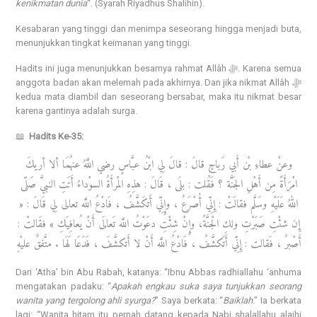
kenikmatan dunia
“. (Syarah Riyadhus Shalihin).
Kesabaran yang tinggi dan menimpa seseorang hingga menjadi buta,
menunjukkan tingkat keimanan yang tinggi.
Hadits ini juga menunjukkan besarnya rahmat Allâh ﷻ. Karena semua
anggota badan akan melemah pada akhirnya. Dan jika nikmat Allâh ﷻ
kedua mata diambil dan seseorang bersabar, maka itu nikmat besar
karena gantinya adalah surga.
📖
Hadits Ke-35:
وعنْ عطاءِ بْن أَبي رَباحٍ قالَ : قالَ لِي ابْنُ عبَّاسٍ رضي اللَّهُ عنهُمَا ألا أريكَ
امْرَأَةً مِن أَهْلِ الجَنَّة ؟ فَقُلت : بلَى ، قَالَ : هذِهِ المْرأَةُ السوْداءُ أَتَتِ النبيَّ صَلّى
اللهُ عَلَيْهِ وسَلَّم فقالَتْ : إِنِّي أُصْرَعُ ، وإِنِّي أَتكَشَّفُ ، فَادْعُ اللَّه تعالى لِي قَالَ : «
إِن شئْتِ صَبَرْتِ ولكِ الْجنَّةُ، وإِنْ شِئْتِ دعَوْتُ اللَّه تَعالَى أَنْ يُعافِيَكِ » فقَالتْ :
أَصْبرُ ، فَقالت : إِنِّي أَتَكشَّفُ ، فَادْعُ اللَّه أَنْ لا أَتكشَّفَ ، فَدَعَا لَهَا . متَّفقٌ عليْهِ
Dari ‘Atha’ bin Abu Rabah, katanya: “Ibnu Abbas radhiallahu ‘anhuma
mengatakan padaku: “
Apakah engkau suka saya tunjukkan seorang
wanita yang tergolong ahli syurga?
” Saya berkata: “
Baiklah
.” Ia berkata
lagi: “Wanita hitam itu pernah datang kepada Nabi shalallahu alaihi