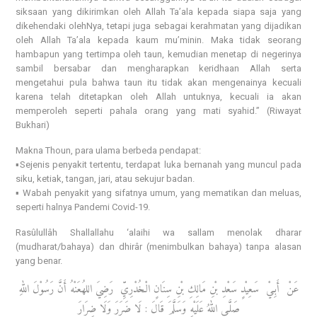
siksaan yang dikirimkan oleh Allah Ta’ala kepada siapa saja yang
dikehendaki olehNya, tetapi juga sebagai kerahmatan yang dijadikan
oleh Allah Ta’ala kepada kaum mu’minin. Maka tidak seorang
hambapun yang tertimpa oleh taun, kemudian menetap di negerinya
sambil bersabar dan mengharapkan keridhaan Allah serta
mengetahui pula bahwa taun itu tidak akan mengenainya kecuali
karena telah ditetapkan oleh Allah untuknya, kecuali ia akan
memperoleh seperti pahala orang yang mati syahid.” (Riwayat
Bukhari)
Makna Thoun, para ulama berbeda pendapat:
▪️Sejenis penyakit tertentu, terdapat luka bernanah yang muncul pada
siku, ketiak, tangan, jari, atau sekujur badan.
▪️ Wabah penyakit yang sifatnya umum, yang mematikan dan meluas,
seperti halnya Pandemi Covid-19.
Rasûlullâh Shallallahu ‘alaihi wa sallam menolak dharar
(mudharat/bahaya) dan dhirâr (menimbulkan bahaya) tanpa alasan
yang benar.
عَنْ أَبِـيْ سَعِيْدٍ سَعْدِ بْنِ مَالِكِ بْنِ سِنَانٍ الْـخُدْرِيِّ رَضِيَ اللهُعَنْهُ أَنَّ رَسُوْلَ اللهِ
صَلَّـى اللهُ عَلَيْهِ وَسَلَّمَ قَالَ : لَا ضَرَرَ وَلَا ضِرَارَ