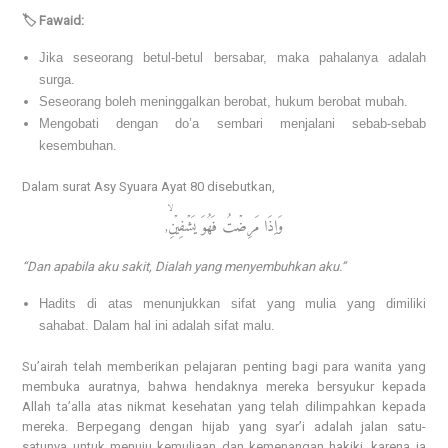
🏷️ Fawaid:
Jika seseorang betul-betul bersabar, maka pahalanya adalah
surga.
Seseorang boleh meninggalkan berobat, hukum berobat mubah.
Mengobati dengan do’a sembari menjalani sebab-sebab
kesembuhan.
Dalam surat Asy Syuara Ayat 80 disebutkan,
وَاِذَا مَرِضۡتُ فَهُوَ يَشۡفِيۡنِۙ‏,
“Dan apabila aku sakit, Dialah yang menyembuhkan aku.”
Hadits di atas menunjukkan sifat yang mulia yang dimiliki
sahabat. Dalam hal ini adalah sifat malu.
Su’airah telah memberikan pelajaran penting bagi para wanita yang
membuka auratnya, bahwa hendaknya mereka bersyukur kepada
Allah ta’alla atas nikmat kesehatan yang telah dilimpahkan kepada
mereka. Berpegang dengan hijab yang syar’i adalah jalan satu-
satunya untuk menuju kemuliaan dan kemenangan hakiki, karena ia