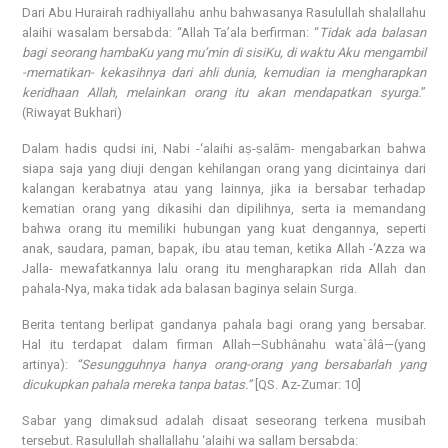
Dari Abu Hurairah radhiyallahu anhu bahwasanya Rasulullah shalallahu
alaihi wasalam bersabda: “Allah Ta’ala berfirman: “
Tidak ada balasan
bagi seorang hambaKu yang mu’min di sisiKu, di waktu Aku mengambil
-mematikan- kekasihnya dari ahli dunia, kemudian ia mengharapkan
keridhaan Allah, melainkan orang itu akan mendapatkan syurga.
”
(Riwayat Bukhari)
Dalam hadis qudsi ini, Nabi -‘alaihi aṣ-ṣalām- mengabarkan bahwa
siapa saja yang diuji dengan kehilangan orang yang dicintainya dari
kalangan kerabatnya atau yang lainnya, jika ia bersabar terhadap
kematian orang yang dikasihi dan dipilihnya, serta ia memandang
bahwa orang itu memiliki hubungan yang kuat dengannya, seperti
anak, saudara, paman, bapak, ibu atau teman, ketika Allah -‘Azza wa
Jalla- mewafatkannya lalu orang itu mengharapkan rida Allah dan
pahala-Nya, maka tidak ada balasan baginya selain Surga.
Berita tentang berlipat gandanya pahala bagi orang yang bersabar.
Hal itu terdapat dalam firman Allah—Subhânahu wata`âlâ—(yang
artinya):
“Sesungguhnya hanya orang-orang yang bersabarlah yang
dicukupkan pahala mereka tanpa batas.”
[QS. Az-Zumar: 10]
Sabar yang dimaksud adalah disaat seseorang terkena musibah
tersebut. Rasulullah shallallahu ‘alaihi wa sallam bersabda: