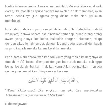
Hadits ini menunjukkan kesabaran para Nabi. Mereka tidak cepat naik
darah, jika masalah kepribadiannya maka Nabi tidak membalas, akan
tetapi sebaliknya jika agama yang dihina maka Nabi ﷺ akan
membalas.
Ini adalah pelajaran yang sangat dalam dari Nabi shallallahu alaihi
wasallam, bahwa secara asal tindakan terhadap orang-orang-orang
awam yang hanya ikut-ikutan, bukanlah dengan kekerasan, tetapi
dengan sikap lemah lembut, dengan lapang dada, pemaaf dan kasih
sayang kepada mereka karena kejahilan mereka.
Pada saat Nabi berdakwah kepada kaum yang masih keluarganya di
daerah Tha’if, beliau dilempari dengan batu oleh mereka sehingga
beliau berdarah, bahkan malaikat yang Allah perintahkan menjaga
gunung menampakkan dirinya seraya berseru,
يَا مُحَمَّدُ إِنْ شِئْتَ أَنْ أُطْبِقَ عَلَيْهِمْ الْأَخْشَبَيْنِ
“
Wahai Muhammad! Jika engkau mau, aku bisa menimpakan
Akhsabain (Dua gunung besar di Makkah).
”
Nabi menjawab,