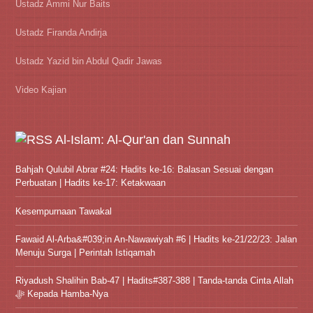
Ustadz Ammi Nur Baits
Ustadz Firanda Andirja
Ustadz Yazid bin Abdul Qadir Jawas
Video Kajian
Al-Islam: Al-Qur'an dan Sunnah
Bahjah Qulubil Abrar #24: Hadits ke-16: Balasan Sesuai dengan
Perbuatan | Hadits ke-17: Ketakwaan
Kesempurnaan Tawakal
Fawaid Al-Arba&#039;in An-Nawawiyah #6 | Hadits ke-21/22/23: Jalan
Menuju Surga | Perintah Istiqamah
Riyadush Shalihin Bab-47 | Hadits#387-388 | Tanda-tanda Cinta Allah
ﷻ Kepada Hamba-Nya