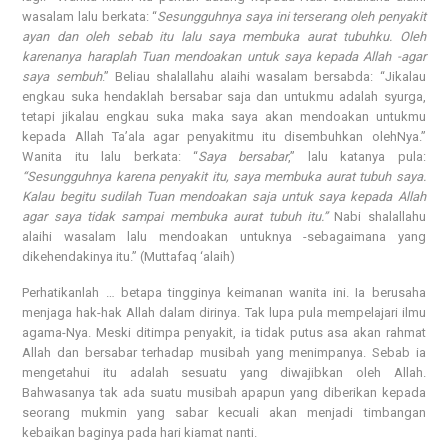
wasalam lalu berkata: “
Sesungguhnya saya ini terserang oleh penyakit
ayan dan oleh sebab itu lalu saya membuka aurat tubuhku. Oleh
karenanya haraplah Tuan mendoakan untuk saya kepada Allah -agar
saya sembuh
.” Beliau shalallahu alaihi wasalam bersabda: “Jikalau
engkau suka hendaklah bersabar saja dan untukmu adalah syurga,
tetapi jikalau engkau suka maka saya akan mendoakan untukmu
kepada Allah Ta’ala agar penyakitmu itu disembuhkan olehNya.”
Wanita itu lalu berkata: “
Saya bersabar
,” lalu katanya pula:
“Sesungguhnya karena penyakit itu, saya membuka aurat tubuh saya.
Kalau begitu sudilah Tuan mendoakan saja untuk saya kepada Allah
agar saya tidak sampai membuka aurat tubuh itu.”
Nabi shalallahu
alaihi wasalam lalu mendoakan untuknya -sebagaimana yang
dikehendakinya itu.” (Muttafaq ‘alaih)
Perhatikanlah … betapa tingginya keimanan wanita ini. Ia berusaha
menjaga hak-hak Allah dalam dirinya. Tak lupa pula mempelajari ilmu
agama-Nya. Meski ditimpa penyakit, ia tidak putus asa akan rahmat
Allah dan bersabar terhadap musibah yang menimpanya. Sebab ia
mengetahui itu adalah sesuatu yang diwajibkan oleh Allah.
Bahwasanya tak ada suatu musibah apapun yang diberikan kepada
seorang mukmin yang sabar kecuali akan menjadi timbangan
kebaikan baginya pada hari kiamat nanti.