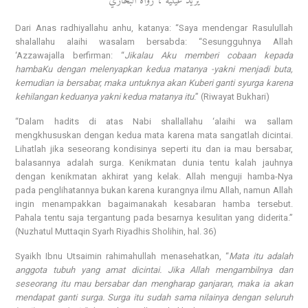
يُريدُ عينيْه ، رواه البخاريُّ
Dari Anas radhiyallahu anhu, katanya: “Saya mendengar Rasulullah
shalallahu alaihi wasalam bersabda: “Sesungguhnya Allah
‘Azzawajalla berfirman: “
Jikalau Aku memberi cobaan kepada
hambaKu dengan melenyapkan kedua matanya -yakni menjadi buta,
kemudian ia bersabar, maka untuknya akan Kuberi ganti syurga karena
kehilangan keduanya yakni kedua matanya itu
.” (Riwayat Bukhari)
“Dalam hadits di atas Nabi shallallahu ‘alaihi wa sallam
mengkhususkan dengan kedua mata karena mata sangatlah dicintai.
Lihatlah jika seseorang kondisinya seperti itu dan ia mau bersabar,
balasannya adalah surga. Kenikmatan dunia tentu kalah jauhnya
dengan kenikmatan akhirat yang kelak. Allah menguji hamba-Nya
pada penglihatannya bukan karena kurangnya ilmu Allah, namun Allah
ingin menampakkan bagaimanakah kesabaran hamba tersebut.
Pahala tentu saja tergantung pada besarnya kesulitan yang diderita.”
(Nuzhatul Muttaqin Syarh Riyadhis Sholihin, hal. 36)
Syaikh Ibnu Utsaimin rahimahullah menasehatkan, “
Mata itu adalah
anggota tubuh yang amat dicintai. Jika Allah mengambilnya dan
seseorang itu mau bersabar dan mengharap ganjaran, maka ia akan
mendapat ganti surga. Surga itu sudah sama nilainya dengan seluruh