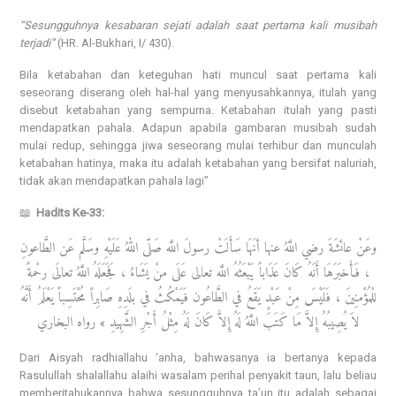
“Sesungguhnya kesabaran sejati adalah saat pertama kali musibah
terjadi”
(HR. Al-Bukhari, I/ 430).
Bila ketabahan dan keteguhan hati muncul saat pertama kali
seseorang diserang oleh hal-hal yang menyusahkannya, itulah yang
disebut ketabahan yang sempurna. Ketabahan itulah yang pasti
mendapatkan pahala. Adapun apabila gambaran musibah sudah
mulai redup, sehingga jiwa seseorang mulai terhibur dan munculah
ketabahan hatinya, maka itu adalah ketabahan yang bersifat naluriah,
tidak akan mendapatkan pahala lagi”
📖
Hadits Ke-33:
وعَنْ عائشَةَ رضي اللَّهُ عنها أنَهَا سَأَلَتْ رسولَ اللَّه صَلّى اللهُ عَلَيْهِ وسَلَّم عَن الطَّاعونِ
، فَأَخبَرَهَا أَنَهُ كَانَ عَذَاباً يَبْعَثُهُ اللَّه تعالى عَلَى منْ يَشَاءُ ، فَجَعَلَهُ اللَّهُ تعالَى رحْمةً
للْمُؤْمنِينَ ، فَلَيْسَ مِنْ عَبْدٍ يَقَعُ في الطَّاعُون فَيَمْكُثُ في بلَدِهِ صَابِراً مُحْتَسِباً يَعْلَمُ أَنَّهُ
لاَ يُصِيبُهُ إِلاَّ مَا كَتَبَ اللَّهُ لَهُ إِلاَّ كَانَ لَهُ مِثْلُ أَجْرِ الشَّهِيدِ » رواه البخاري
Dari Aisyah radhiallahu ‘anha, bahwasanya ia bertanya kepada
Rasulullah shalallahu alaihi wasalam perihal penyakit taun, lalu beliau
memberitahukannya bahwa sesungguhnya ta’un itu adalah sebagai