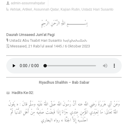
admin-assunnahqatar
Akhlak
,
Artikel
,
Assunnah Qatar
,
Kajian Rutin
,
Ustadz Hari Susanto
بِسْــــــــــــــــــمِ اللهِ الرَّحْمَنِ الرَّحِيْمِ
Daurah Umsaeed Jum’at Pagi
🎙️ Ustadz Abu Tsabit Hari Susanto 𝓱𝓪𝓯𝓲𝔃𝓱𝓪𝓱𝓾𝓵𝓵𝓪𝓱.
🗓️ Messaied, 21 Rabi’ul awal 1445 / 6 Oktober 2023
Riyadhus Shalihin – Bab Sabar
📖
Hadits Ke-32:
وَعَنْ أبي هَرَيرَةَ رَضي اللَّه عنه أَنَّ رَسُولَ اللَّه صَلّى اللهُ عَلَيْهِ وسَلَّم قالَ : « يَقولُ
اللَّهُ تَعَالَى: مَا لِعَبْدِي المُؤْمِنِ عِنْدِي جَزَاءٌ إِذَا قَبضْتُ صَفِيَّهُ مِنْ أَهْلِ الدُّنْيَا ثُمَّ
احْتَسَبهُ إِلاَّ الجَنَّة » رواه البخاري