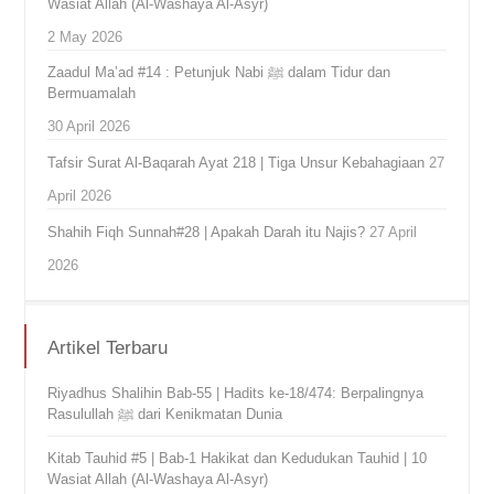
Wasiat Allah (Al-Washaya Al-Asyr)
2 May 2026
Zaadul Ma’ad #14 : Petunjuk Nabi ﷺ dalam Tidur dan
Bermuamalah
30 April 2026
Tafsir Surat Al-Baqarah Ayat 218 | Tiga Unsur Kebahagiaan
27
April 2026
Shahih Fiqh Sunnah#28 | Apakah Darah itu Najis?
27 April
2026
Artikel Terbaru
Riyadhus Shalihin Bab-55 | Hadits ke-18/474: Berpalingnya
Rasulullah ﷺ dari Kenikmatan Dunia
Kitab Tauhid #5 | Bab-1 Hakikat dan Kedudukan Tauhid | 10
Wasiat Allah (Al-Washaya Al-Asyr)