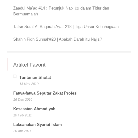
Zaadul Ma’ad #14 : Petunjuk Nabi ﷺ dalam Tidur dan
Bermuamalah
Tafsir Surat Al-Baqarah Ayat 218 | Tiga Unsur Kebahagiaan
Shahih Fiqh Sunnah#28 | Apakah Darah itu Najis?
Artikel Favorit
Tuntunan Sholat
13 Nov 2010
Fatwa-fatwa Seputar Zakat Profesi
16 Dec 2010
Kesesatan Ahmadiyah
10 Feb 2011
Laksanakan Syariat Islam
26 Apr 2011