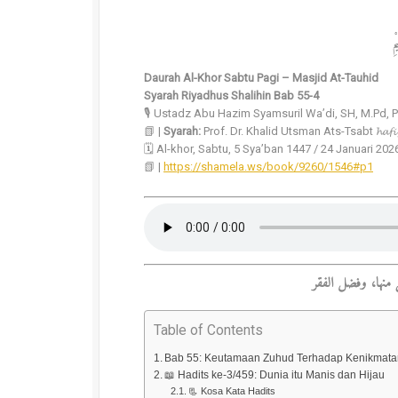
بِ
Daurah Al-Khor Sabtu Pagi – Masjid At-Tauhid
Syarah Riyadhus Shalihin Bab 55-4
🎙️ Ustadz Abu Hazim Syamsuril Wa’di, SH, M.Pd, PhD. 𝓱𝓪
📗 |
Syarah:
Prof. Dr. Khalid Utsman Ats-Tsabt 𝓱𝓪𝓯𝓲𝔃𝓱𝓪
🗓️ Al-khor, Sabtu, 5 Sya’ban 1447 / 24 Januari 202
📗 |
https://shamela.ws/book/9260/1546#p1
Table of Contents
Bab 55: Keutamaan Zuhud Terhadap Kenikmata
📖 Hadits ke-3/459: Dunia itu Manis dan Hijau
📃 Kosa Kata Hadits