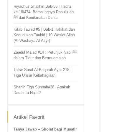
Riyadhus Shalihin Bab-55 | Hadits
ke-18/474: Berpalingnya Rasulullah
ﷺ dari Kenikmatan Dunia
Kitab Tauhid #5 | Bab-1 Hakikat dan
Kedudukan Tauhid | 10 Wasiat Allah
(Al-Washaya Al-Asyr)
Zaadul Ma’ad #14 : Petunjuk Nabi ﷺ
dalam Tidur dan Bermuamalah
Tafsir Surat Al-Baqarah Ayat 218 |
Tiga Unsur Kebahagiaan
Shahih Fiqh Sunnah#28 | Apakah
Darah itu Najis?
Artikel Favorit
Tanya Jawab – Sholat bagi Musafir