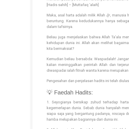
[Hadis sahih] – [Muttafaq ‘alaih]
Maka, asal harta adalah milik Allah ﷻ, manusia hanya membelanjakannya, jika dibelanjakan di jalan Allah ﷻ maka dia akan
beruntung. Karena kedudukannya hanya sebagai wakil dari kepunyaan Alla
dalam tafsirnya.
Beliau juga menjelaskan bahwa Allah Ta’ala men
kehidupan dunia ini. Allah akan melihat bagaim
kita bermaksiat?
Kemudian beliau bersabda: Waspadalah! Jangan 
kalian meninggalkan perintah Allah dan terjer
diwaspadai ialah fitnah wanita karena merupakan
Pengesahan dan penjelasan hadits ini telah diu
💡 Faedah Hadits:
1. Seyogianya bersikap zuhud terhadap hart
kegemerlapan dunia. Sebab dunia hanyalah men
siapa saja yang bergantung padanya, niscaya d
hamba melupakan bagiannya dari dunia ini.