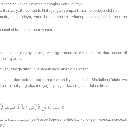
kalian pewaris, sebagian kalian mewarisi sebagian yang lainnya.
dalah terhadap dunia (harta), yaitu berhati-hatilah, jangan sampai kalian terpedaya olehnya.
kni fitnah itu disebabkan oleh kaum wanita.
 paling besar.
i hujan, hingga tumbuh tanaman yang enak dipandang.
i ujian dan cobaan bagi para hamba-Nya. Lalu Nabi Shallallahu ‘alaihi wa
 hal-hal yang bisa menjaganya agar tidak terjatuh dalam fitnah dunia.
إِنَّا جَعَلْنَا مَا عَلَى الْأَرْضِ زِينَةً لَهَا لِنَبْلُوَهُمْ أَي
a di bumi sebagai perhiasan baginya, untuk Kami menguji mereka, siapakah
8:7].