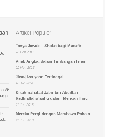
 dan
Artikel Populer
Tanya Jawab – Sholat bagi Musafir
28 Feb 2013
16:
Anak Angkat dalam Timbangan Islam
22 Nov 2013
Jiwa-jiwa yang Tertinggal
28 Jul 2014
ah #6
Kisah Sahabat Jabir bin Abdillah
Surga
Radhiallahu‘anhu dalam Mencari Ilmu
11 Jan 2018
87-
Mereka Pergi dengan Membawa Pahala
11 Jan 2019