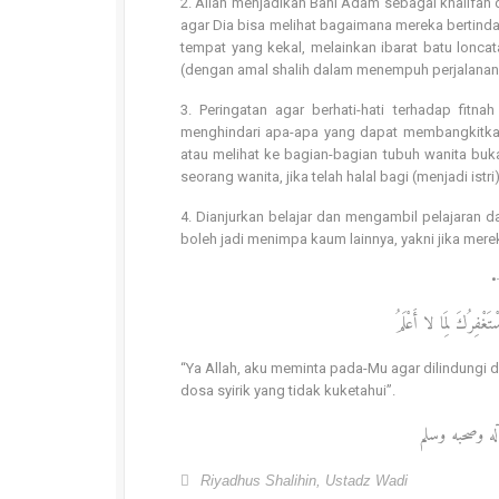
2. Allah menjadikan Bani Adam sebagai khalifah
agar Dia bisa melihat bagaimana mereka bertinda
tempat yang kekal, melainkan ibarat batu lonca
(dengan amal shalih dalam menempuh perjalanan 
3. Peringatan agar berhati-hati terhadap fitn
menghindari apa-apa yang dapat membangkitkan s
atau melihat ke bagian-bagian tubuh wanita b
seorang wanita, jika telah halal bagi (menjadi istr
4. Dianjurkan belajar dan mengambil pelajaran d
boleh jadi menimpa kaum lainnya, yakni jika mere
تَغْفِرُكَ لِمَا لا أَعْلَمُ
“Ya Allah, aku meminta pada-Mu agar dilindungi
dosa syirik yang tidak kuketahui”.
آله وصحبه وسلم
Riyadhus Shalihin
,
Ustadz Wadi