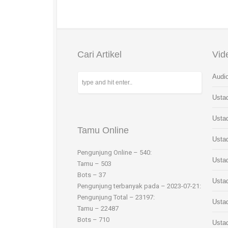
Cari Artikel
Vid
Audio
Usta
Usta
Tamu Online
Usta
Pengunjung Online – 540:
Usta
Tamu – 503
Bots – 37
Usta
Pengunjung terbanyak pada – 2023-07-21:
Pengunjung Total – 23197:
Ustad
Tamu – 22487
Bots – 710
Ustad