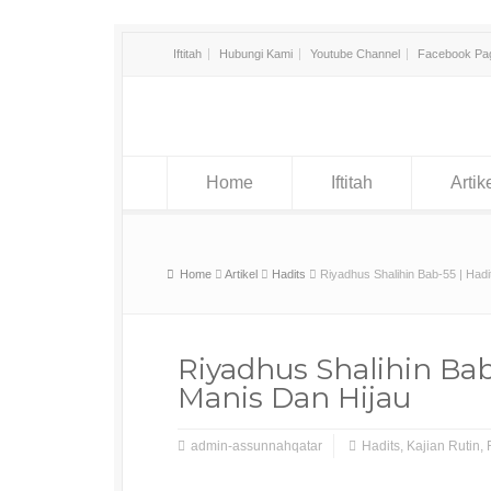
Iftitah
Hubungi Kami
Youtube Channel
Facebook Pa
Home
Iftitah
Artik
Home
Artikel
Hadits
Riyadhus Shalihin Bab-55 | Hadi
Riyadhus Shalihin Bab
Manis Dan Hijau
admin-assunnahqatar
Hadits
,
Kajian Rutin
,