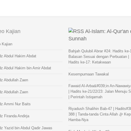
eo Kajian
Al-Islam: Al-Qur'an
Sunnah
 Kajian
Bahjah Qulubil Abrar #24: Hadits ke-
dz Abdul Hakim Abdat
Balasan Sesuai dengan Perbuatan |
Hadits ke-17: Ketakwaan
dz Abdul Hakim bin Amir Abdat
Kesempurnaan Tawakal
dz Abdullah Zaen
Fawaid Al-Arba&#039;in An-Nawawiy
| Hadits ke-21/22/23: Jalan Menuju 
dz Abdullah Zaen
| Perintah Istiqamah
dz Ammi Nur Baits
Riyadush Shalihin Bab-47 | Hadits#3
388 | Tanda-tanda Cinta Allah ﷻ Kepada
z Firanda Andirja
Hamba-Nya
z Yazid bin Abdul Qadir Jawas