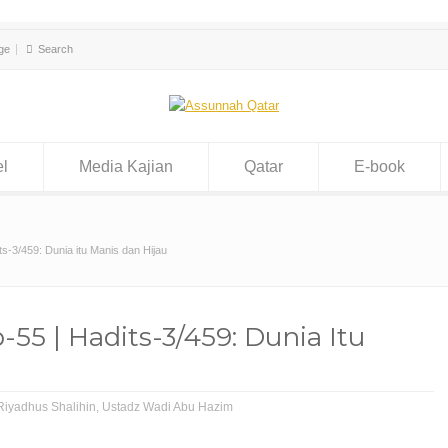
ge
el
Media Kajian
Qatar
E-book
ts-3/459: Dunia itu Manis dan Hijau
-55 | Hadits-3/459: Dunia Itu
Riyadhus Shalihin
,
Ustadz Wadi Abu Hazim