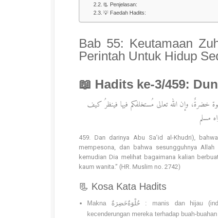
📃 Penjelasan:
💡 Faedah Hadits:
Bab 55: Keutamaan Zuh
Perintah Untuk Hidup S
📖 Hadits ke-3/459: Dun
حُلوة خضرةٌ، وإن الله تعالى مُستخلفكم فيها فينظرُ كيف
اه مسلم
459. Dan darinya Abu Sa’id al-Khudri), bahwa Rasulullah ﷺ pernah bersabda: “Sesungguhn
mempesona, dan bahwa sesungguhnya Allah ya
kemudian Dia melihat bagaimana kalian berbua
kaum wanita.” (HR. Muslim no. 2742)
📃 Kosa Kata Hadits
Makna حُلْوَةٌخَضِرَةٌ : manis dan hijau (indah); bahwa kecenderungan manusia terhadap dunia serupa dengan
kecenderungan mereka terhadap buah-buahan 