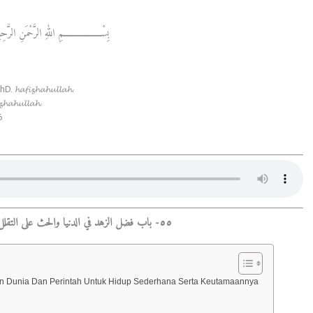
سْــــــــــــــــــمِ اللهِ الرَّحْمَنِ الرَّحِيْمِ
𝓲𝔃𝓱𝓪𝓱𝓾𝓵𝓵𝓪𝓱.
𝓱𝓾𝓵𝓵𝓪𝓱.
6
٥٥- باب فضل الزهد في الدنيا والحث على التقلل منها، وفضل الفقر
n Dunia Dan Perintah Untuk Hidup Sederhana Serta Keutamaannya