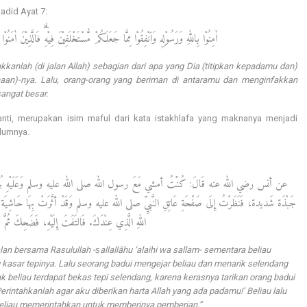
-Hadid Ayat 7:
اٰمِنُوْا بِاللّٰهِ وَرَسُوْلِهٖ وَاَنْفِقُوْا مِمَّا جَعَلَكُمْ مُّسْتَخْلَفِيْنَ فِيْهِۗ فَالَّذِيْنَ اٰمَنُوْا
kkanlah (di jalan Allah) sebagian dari apa yang Dia (titipkan kepadamu dan)
an)-nya. Lalu, orang-orang yang beriman di antaramu dan menginfakkan
sangat besar.
elumnya.
عن أنس رضي الله عنه قَالَ: كُنْتُ أمشي مَعَ رسول الله صلى الله عليه وسلم وَعَلَيْهِ بُرْد نَجْرَانيٌّ
جَبْذَة شَديدة، فَنَظَرْتُ إِلَى صَفْحَةِ عَاتِقِ النَّبيِّ صلى الله عليه وسلم وَقَدْ أثَّرَتْ بِهَا حَاشِيَة الرِّد
اللهِ الَّذِي عِنْدَكَ. فَالتَفَتَ إِلَيْهِ، فَضَحِكَ ثُمَّ أَ.
alan bersama Rasulullah -ṣallallāhu ‘alaihi wa sallam- sementara beliau
kasar tepinya. Lalu seorang badui mengejar beliau dan menarik selendang
k beliau terdapat bekas tepi selendang, karena kerasnya tarikan orang badui
erintahkanlah agar aku diberikan harta Allah yang ada padamu!’ Beliau lalu
eliau memerintahkan untuk memberinya pemberian.”