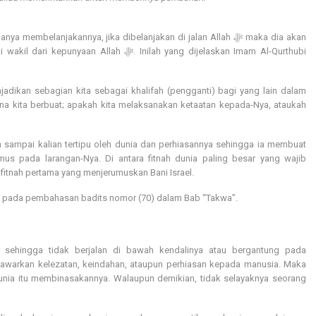
h ﷻ. Inilah yang dijelaskan Imam Al-Qurthubi
jadikan sebagian kita sebagai khalifah (pengganti) bagi yang lain dalam
ana kita berbuat; apakah kita melaksanakan ketaatan kepada-Nya, ataukah
sampai kalian tertipu oleh dunia dan perhiasannya sehingga ia membuat
umus pada larangan-Nya. Di antara fitnah dunia paling besar yang wajib
 fitnah pertama yang menjerumuskan Bani Israel.
las pada pembahasan badits nomor (70) dalam Bab “Takwa”.
a sehingga tidak berjalan di bawah kendalinya atau bergantung pada
awarkan kelezatan, keindahan, ataupun perhiasan kepada manusia. Maka
unia itu membinasakannya. Walaupun demikian, tidak selayaknya seorang