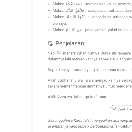
Makna مُسْتَخْلِفُكُمْ : menjadikan 
Makna فَاتَّقُوْا الدُّنْيَا : waspa
Makna اِتَّقُوْا النِّسَاءَ : waspadalah terhadap wanita; maksudnya, yaitu berhati-hatilah terhadap fitnah yang ditimbulkan
olehnya.
Makna فِيْ النِّسَاءِ : pada wanita, ya
📃 Penjelasan:
Nabi ﷺ menerangkan bahwa dunia itu rasanya manis dan rupanya hijau, sehingga manusia dapat tertipu dan terlena di
dalamnya lalu menjadikannya sebagai tujuan yang
Seperti halnya padang yang hijau karena disiram
Allâh Subhanahu wa Ta’ala menjadikannya sebaga
sallam memerintahkan ummatnya untuk mengerjakan
Allâh Azza wa Jalla juga berfirman :
ُّهُمْ أَحْسَنُ عَمَلًا
Sesungguhnya Kami telah menjadikan apa yang ad
di antaranya yang terbaik perbuatannya.
[al-Kahfi/1