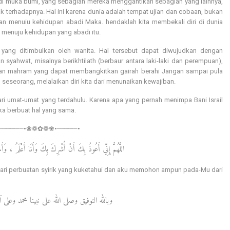
 di muka bumi, yang sebagian mereka menggantikan sebagian yang lainnya,
k terhadapnya. Hal ini karena dunia adalah tempat ujian dan cobaan, bukan
tan menuiu kehidupan abadi Maka. hendaklah kita membekali diri di dunia
menuju kehidupan yang abadi itu.
ah yang ditimbulkan oleh wanita. Hal tersebut dapat diwujudkan dengan
yahwat, misalnya berikhtilath (berbaur antara laki-laki dan perempuan),
ukan mahram yang dapat membangkitkan gairah berahi Jangan sampai pula
i) seseorang, melalaikan diri kita dari menunaikan kewajiban.
ari umat-umat yang terdahulu. Karena apa yang pernah menimpa Bani Israil
ka berbuat hal yang sama.
•┈┈┈┈┈┈•❀❁✿❁❀•┈┈┈┈┈•
اللَّهُمَّ إِنِّي أَعُوذُ بِكَ أَنْ أُشْرِكَ بِكَ وَأَنَا أَعْلَمُ ، وَأَسْ
 dari perbuatan syirik yang kuketahui dan aku memohon ampun pada-Mu dari
وبالله التوفيق وصلى الله على نبينا محمد وعلى 