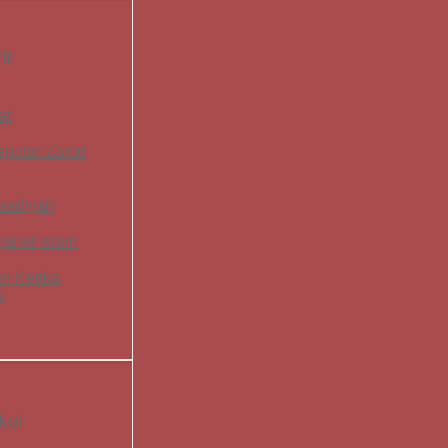
it
at
eputar Zakat
madiyah
ariat Islam
h Ketika
a
kel