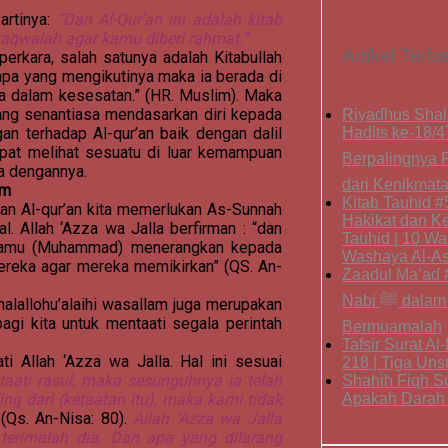
artinya:
“Dan Al-Qur’an ini adalah kitab
taqwalah agar kamu diberi rahmat.”
Artikel Terb
erkara, salah satunya adalah Kitabullah
iapa yang mengikutinya maka ia berada di
ia dalam kesesatan.” (HR. Muslim). Maka
ng senantiasa mendasarkan diri kepada
Riyadhus Shali
an terhadap Al-qur’an baik dengan dalil
Hadits ke-18/4
dapat melihat sesuatu di luar kemampuan
Berpalingnya R
pa dengannya.
dari Kenikmat
am
Kitab Tauhid #
n Al-qur’an kita memerlukan As-Sunnah
Hakikat dan K
l. Allah ‘Azza wa Jalla berfirman : “dan
Tauhid | 10 Was
r kamu (Muhammad) menerangkan kepada
Washaya Al-As
ereka agar mereka memikirkan” (QS. An-
Zaadul Ma’ad #
Nabi ﷺ dalam Tidur dan
alallohu’alaihi wasallam juga merupakan
agi kita untuk mentaati segala perintah
Bermuamalah
Tafsir Surat A
ati Allah ‘Azza wa Jalla. Hal ini sesuai
218 | Tiga Un
aati rasul, maka sesunguhnya ia telah
Shahih Fiqh S
ng dari (ketaatan itu), maka kami tidak
Apakah Darah i
”
(Qs. An-Nisa: 80).
Allah ‘Azza wa Jalla
terimalah dia. Dan apa yang dilarang