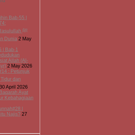
aru
hin Bab-55 |
74:
asulullah ﷺ
an Dunia
2 May
5 | Bab-1
edudukan
iat Allah (Al-
yr)
2 May 2026
14 : Petunjuk
30 April 2026
l-Baqarah Ayat
sur Kebahagiaan
unnah#28 |
tu Najis?
27