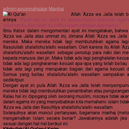
admin-assunnahqatar
Manhaj
Allah ‘Azza wa Jalla telah 
artinya:
“Pada hari ini telah Ku sempurnakan untukmu aga
nikamat-Ku dan telah Ku ridhai islam sebagai agamamu.”
Ibnu Katsir dalam mengomentari ayat ini mengatakan, bahwa i
‘Azza wa Jalla atas ummat ini, dimana Allah ‘Azza wa Jall
mereka. Maka mereka tidak lagi membutuhkan agama lagi 
Rasulullah shalallohu’alaihi wasallam. Oleh karena itu Allah 
shalallohu’alaihi wasallam sebagai penutup para nabi dan men
kepada manusia dan jin. Maka tidak ada lagi penghalalan kecual
tidak ada lagi pengharaman kecuali apa-apa yang telah beliau 
tidak ada lagi yang merupakan bagian dari agama kecuali d
Semua yang beliau shalallohu’alaihi wasallam sampaikan 
sedikitpun.
Dengan ayat ini pula Allah ‘Azza wa Jalla telah menyempu
mereka tidak lagi membutuhkan penambahan atau pengurangan t
Kalau hal ini dipegang oleh seorang muslim, niscaya tidak ak
dalam agama ini yang menyebabkan kita memahami islam tidak 
‘Azza wa Jalla dan RasulNya shalallohu’alaihi wasallam.
Selanjutnya akan muncul pertanyaan, bagamana manhaj (me
mengamalkan Islam secara benar? Jawabannya adalah jika
sesuai dengan hal-hal berikut ini: