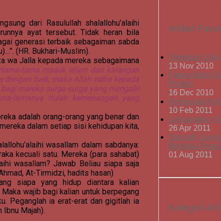
sung dari Rasulullah shalallohu’alaihi
Artikel Favor
unnya ayat tersebut. Tidak heran bila
agai generasi terbaik sebagaiman sabda
)…”. (HR. Bukhari-Muslim).
Tuntunan Shol
zza wa Jalla kepada mereka sebagaimana
13 Nov 2010
ertama-tama masuk islam dari kalangan
Fatwa-fatwa S
a dengan baik, maka Allah ridha kepada
Profesi
 bagi mereka surga-surga yang mengalir
16 Dec 2010
lama-lamanya itulah kemenangan yang
Kesesatan Ah
10 Feb 2011
ereka adalah orang-orang yang benar dan
Laksanakan Sy
i mereka dalam setiap sisi kehidupan kita,
26 Apr 2011
Sunnah-Sunna
lallohu’alaihi wasallam dalam sabdanya:
Berbuka Puas
ka kecuali satu. Mereka (para sahabat)
01 Aug 2011
alaihi wasallam? Jawab Beliau siapa saja
 Ahmad, At-Tirmidzi, hadits hasan)
rang siapa yang hidup diantara kalian
. Maka wajib bagi kalian untuk berpegang
. Peganglah ia erat-erat dan gigitlah ia
Kategori Arti
 Ibnu Majah).