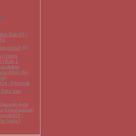
aru
hin Bab-55 |
74:
asulullah ﷺ
an Dunia
5 | Bab-1
edudukan
iat Allah (Al-
yr)
14 : Petunjuk
l-Baqarah Ayat
sur Kebahagiaan
unnah#28 |
tu Najis?