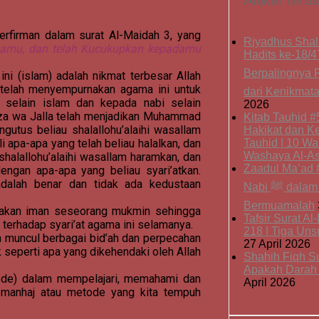
Artikel Terb
berfirman dalam surat Al-Maidah 3, yang
Riyadhus Shali
mamu, dan telah Kucukupkan kepadamu
Hadits ke-18/4
Berpalingnya R
ni (islam) adalah nikmat terbesar Allah
a telah menyempurnakan agama ini untuk
dari Kenikmat
selain islam dan kepada nabi selain
2026
‘Azza wa Jalla telah menjadikan Muhammad
Kitab Tauhid #
gutus beliau shalallohu’alaihi wasallam
Hakikat dan K
i apa-apa yang telah beliau halalkan, dan
Tauhid | 10 Was
Washaya Al-As
shalallohu’alaihi wasallam haramkan, dan
Zaadul Ma’ad #
engan apa-apa yang beliau syari’atkan.
adalah benar dan tidak ada kedustaan
Nabi ﷺ dalam Tidur dan
Bermuamalah
rnakan iman seseorang mukmin sehingga
Tafsir Surat A
erhadap syari’at agama ini selamanya.
218 | Tiga Un
an muncul berbagai bid’ah dan perpecahan
27 April 2026
seperti apa yang dikehendaki oleh Allah
Shahih Fiqh S
Apakah Darah i
tode) dalam mempelajari, memahami dan
April 2026
 manhaj atau metode yang kita tempuh