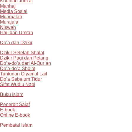
Khutbah Jum’at
Manhaj
Media Sosial
Muamalah
Muraja’a
Niswah
Haji dan Umrah
Do’a dan Dzikir
Dzikir Setelah Shalat
Dzikir Pagi dan Petang
Do’a-do’a dari Al-Qur’an
Do’a-do’a Sholat
Tuntunan Qiyamul Lail
Do’a Sebelum Tidur
Sifat Wudlu Nabi
Buku Islam
Penerbit Salaf
E-book
Online E-book
Pembatal Islam