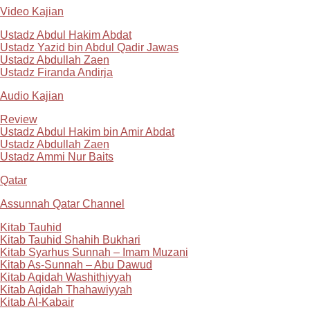
Video Kajian
Ustadz Abdul Hakim Abdat
Ustadz Yazid bin Abdul Qadir Jawas
Ustadz Abdullah Zaen
Ustadz Firanda Andirja
Audio Kajian
Review
Ustadz Abdul Hakim bin Amir Abdat
Ustadz Abdullah Zaen
Ustadz Ammi Nur Baits
Qatar
Assunnah Qatar Channel
Kitab Tauhid
Kitab Tauhid Shahih Bukhari
Kitab Syarhus Sunnah – Imam Muzani
Kitab As-Sunnah – Abu Dawud
Kitab Aqidah Washithiyyah
Kitab Aqidah Thahawiyyah
Kitab Al-Kabair