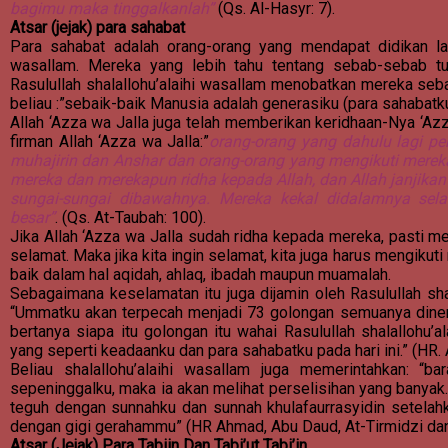
bagimu maka tinggalkanlah”
(Qs. Al-Hasyr: 7).
Atsar (jejak) para sahabat
Para sahabat adalah orang-orang yang mendapat didikan lang
wasallam. Mereka yang lebih tahu tentang sebab-sebab tur
Rasulullah shalallohu’alaihi wasallam menobatkan mereka seb
beliau :”sebaik-baik Manusia adalah generasiku (para sahabatku
Allah ‘Azza wa Jalla juga telah memberikan keridhaan-Nya ‘A
firman Allah ‘Azza wa Jalla:”
orang-orang yang dahulu lagi p
muhajirin dan Anshar dan orang-orang yang mengikuti merek
mereka dan merekapun ridha kepada Allah, dan Allah janjikan
sungai-sungai dibawahnya. Mereka kekal didalamnya se
besar”
. (Qs. At-Taubah: 100).
Jika Allah ‘Azza wa Jalla sudah ridha kepada mereka, pasti m
selamat. Maka jika kita ingin selamat, kita juga harus mengikut
baik dalam hal aqidah, ahlaq, ibadah maupun muamalah.
Sebagaimana keselamatan itu juga dijamin oleh Rasulullah sha
“Ummatku akan terpecah menjadi 73 golongan semuanya dinera
bertanya siapa itu golongan itu wahai Rasulullah shalallohu’
yang seperti keadaanku dan para sahabatku pada hari ini.” (HR.
Beliau shalallohu’alaihi wasallam juga memerintahkan: “ba
sepeninggalku, maka ia akan melihat perselisihan yang banyak
teguh dengan sunnahku dan sunnah khulafaurrasyidin setelahku
dengan gigi gerahammu” (HR Ahmad, Abu Daud, At-Tirmidzi dan
Atsar (Jejak) Para Tabiin Dan Tabi’ut Tabi’in