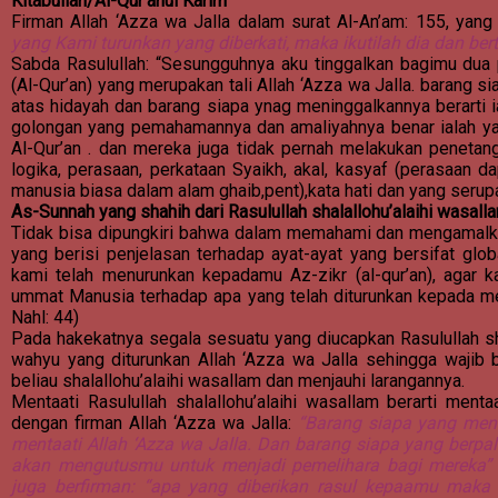
Kitabullah/Al-Qur’anul Karim
Firman Allah ‘Azza wa Jalla dalam surat Al-An’am: 155, yang 
yang Kami turunkan yang diberkati, maka ikutilah dia dan ber
Sabda Rasulullah: “Sesungguhnya aku tinggalkan bagimu dua p
(Al-Qur’an) yang merupakan tali Allah ‘Azza wa Jalla. barang s
atas hidayah dan barang siapa ynag meninggalkannya berarti 
golongan yang pemahamannya dan amaliyahnya benar ialah ya
Al-Qur’an . dan mereka juga tidak pernah melakukan penetang
logika, perasaan, perkataan Syaikh, akal, kasyaf (perasaan 
manusia biasa dalam alam ghaib,pent),kata hati dan yang seru
As-Sunnah yang shahih dari Rasulullah shalallohu’alaihi wasall
Tidak bisa dipungkiri bahwa dalam memahami dan mengamalka
yang berisi penjelasan terhadap ayat-ayat yang bersifat globa
kami telah menurunkan kepadamu Az-zikr (al-qur’an), aga
ummat Manusia terhadap apa yang telah diturunkan kepada m
Nahl: 44)
Pada hakekatnya segala sesuatu yang diucapkan Rasulullah sh
wahyu yang diturunkan Allah ‘Azza wa Jalla sehingga wajib b
beliau shalallohu’alaihi wasallam dan menjauhi larangannya.
Mentaati Rasulullah shalallohu’alaihi wasallam berarti menta
dengan firman Allah ‘Azza wa Jalla:
“Barang siapa yang ment
mentaati Allah ‘Azza wa Jalla. Dan barang siapa yang berpali
akan mengutusmu untuk menjadi pemelihara bagi mereka
juga berfirman: “apa yang diberikan rasul kepaamu maka 