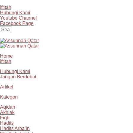
Iftitah
Hubungi Kami
Youtube Channel
Facebook Page
Home
Iftitah
Hubungi Kami
Jangan Berdebat
Artikel
Kategori
Aqidah
Akhlak
Fiqh
Hadits
Hadits Arba’in