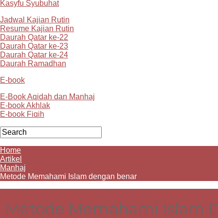
Kasyfu Syubuhat
Jadwal Kajian Rutin
Resume Kajian Rutin
Daurah Qatar ke-22
Daurah Qatar ke-23
Daurah Qatar ke-24
Daurah Ramadhan
E-book
E-Book Aqidah dan Manhaj
E-book Akhlak
E-book Fiqih
Home
Artikel
Manhaj
Metode Memahami Islam dengan benar
Metode Memahami Islam 