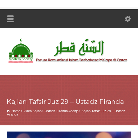
Kajian Tafsir Juz 29 – Ustadz Firanda
Home
Video Kajian
Ustadz Firanda Andirja
Kajian Tafsir Juz 29 – Ustadz
Firanda