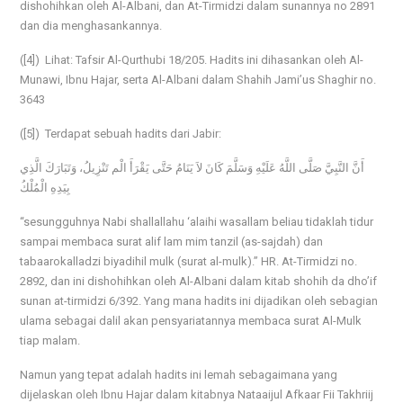
dishohihkan oleh Al-Albani, dan At-Tirmidzi dalam sunannya no 2891
dan dia menghasankannya.
([4]) Lihat: Tafsir Al-Qurthubi 18/205. Hadits ini dihasankan oleh Al-
Munawi, Ibnu Hajar, serta Al-Albani dalam Shahih Jami’us Shaghir no.
3643
([5]) Terdapat sebuah hadits dari Jabir:
أَنَّ النَّبِيَّ صَلَّى اللَّهُ عَلَيْهِ وَسَلَّمَ كَانَ لاَ يَنَامُ حَتَّى يَقْرَأَ الْم تَنْزِيلُ، وَتَبَارَكَ الَّذِي
بِيَدِهِ الْمُلْكُ
“sesungguhnya Nabi shallallahu ‘alaihi wasallam beliau tidaklah tidur
sampai membaca surat alif lam mim tanzil (as-sajdah) dan
tabaarokalladzi biyadihil mulk (surat al-mulk).” HR. At-Tirmidzi no.
2892, dan ini dishohihkan oleh Al-Albani dalam kitab shohih da dho’if
sunan at-tirmidzi 6/392. Yang mana hadits ini dijadikan oleh sebagian
ulama sebagai dalil akan pensyariatannya membaca surat Al-Mulk
tiap malam.
Namun yang tepat adalah hadits ini lemah sebagaimana yang
dijelaskan oleh Ibnu Hajar dalam kitabnya Nataaijul Afkaar Fii Takhriij