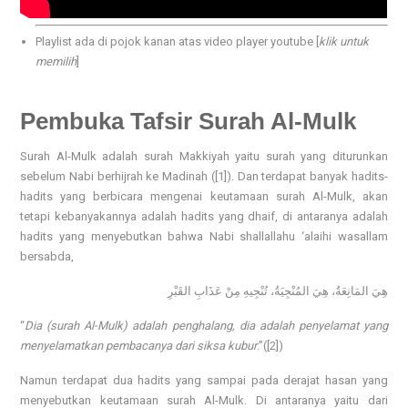
Playlist ada di pojok kanan atas video player youtube [
klik untuk
memilih
]
Pembuka Tafsir
Surah Al-Mulk
Surah Al-Mulk adalah surah Makkiyah yaitu surah yang diturunkan
sebelum Nabi berhijrah ke Madinah ([1]). Dan terdapat banyak hadits-
hadits yang berbicara mengenai keutamaan surah Al-Mulk, akan
tetapi kebanyakannya adalah hadits yang dhaif, di antaranya adalah
hadits yang menyebutkan bahwa Nabi shallallahu ‘alaihi wasallam
bersabda,
هِيَ المَانِعَةُ، هِيَ المُنْجِيَةُ، تُنْجِيهِ مِنْ عَذَابِ القَبْرِ
“
Dia (surah Al-Mulk) adalah penghalang, dia adalah penyelamat yang
menyelamatkan pembacanya dari siksa kubur
.”([2])
Namun terdapat dua hadits yang sampai pada derajat hasan yang
menyebutkan keutamaan surah Al-Mulk. Di antaranya yaitu dari