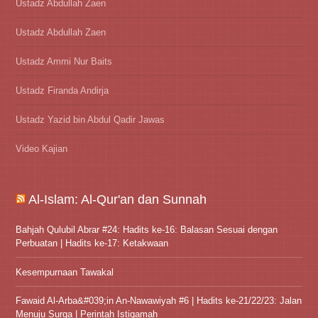
Ustadz Abdullah Zaen
Ustadz Abdullah Zaen
Ustadz Ammi Nur Baits
Ustadz Firanda Andirja
Ustadz Yazid bin Abdul Qadir Jawas
Video Kajian
Al-Islam: Al-Qur'an dan Sunnah
Bahjah Qulubil Abrar #24: Hadits ke-16: Balasan Sesuai dengan
Perbuatan | Hadits ke-17: Ketakwaan
Kesempurnaan Tawakal
Fawaid Al-Arba&#039;in An-Nawawiyah #6 | Hadits ke-21/22/23: Jalan
Menuju Surga | Perintah Istiqamah