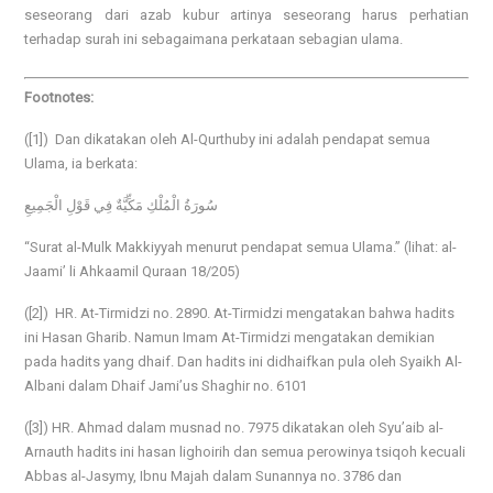
seseorang dari azab kubur artinya seseorang harus perhatian
terhadap surah ini sebagaimana perkataan sebagian ulama.
Footnotes:
([1]) Dan dikatakan oleh Al-Qurthuby ini adalah pendapat semua
Ulama, ia berkata:
سُورَةُ الْمُلْكِ مَكِّيَّةٌ فِي قَوْلِ الْجَمِيعِ
“Surat al-Mulk Makkiyyah menurut pendapat semua Ulama.” (lihat: al-
Jaami’ li Ahkaamil Quraan 18/205)
([2]) HR. At-Tirmidzi no. 2890. At-Tirmidzi mengatakan bahwa hadits
ini Hasan Gharib. Namun Imam At-Tirmidzi mengatakan demikian
pada hadits yang dhaif. Dan hadits ini didhaifkan pula oleh Syaikh Al-
Albani dalam Dhaif Jami’us Shaghir no. 6101
([3]) HR. Ahmad dalam musnad no. 7975 dikatakan oleh Syu’aib al-
Arnauth hadits ini hasan lighoirih dan semua perowinya tsiqoh kecuali
Abbas al-Jasymy, Ibnu Majah dalam Sunannya no. 3786 dan