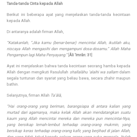
Tanda-tanda Cinta kepada Allah
Berikut ini beberapa ayat yang menjelaskan tanda-tanda kecintaan
kepada Allah.
Di antaranya adalah firman Allah,
“Katakanlah, “Jika kamu (benar-benar) mencintai Allah, ikutilah aku,
niscaya Allah mengasihi dan mengampuni dosa-dosamu.” Allah Maha
Pengampun lagi Maha Penyayang.”
[
Âli ‘Imrân: 31
]
Ayat ini menjelaskan bahwa tanda kecintaan seorang hamba kepada
Allah dengan mengikuti Rasulullah
shallalâhu ‘alaihi wa sallam
dalam
segala tuntunan dan syariat yang beliau bawa, secara zhahir maupun
bathin.
Selanjutnya, firman Allah
Ta’âlâ
,
“Hai orang-orang yang beriman, barangsiapa di antara kalian yang
murtad dari agamanya, maka kelak Allah akan mendatangkan suatu
kaum yang Allah mencintai mereka dan mereka pun mencintai-Nya,
yang bersikap lemah-lembut terhadap orang-orang mukmin, yang
bersikap keras terhadap orang-orang kafir, yang berjihad di jalan Allah,
dan yang tidak takut kepada celaan orang yang suka mencela. Itulah