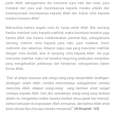
pada Allah, sebagaimana dia mencintai para nabi dan rasul, para
malaikat dan para wali. Kecintaannya kepada mereka adalah dari
kesempurnaan kecintaannya kepada Allah dan bukan cinta kepada
mereka bersama Allah.”
Maksudnya bahwa segala cinta itu hanya untuk Allah. Bila seorang
hamba memberi cinta kepada makhluk, maka kecintaan tersebut juga
karena Allah dan karena melaksanakan perintah-Nya, sebagaimana
seorang mukmin cinta kepada para nabi, para malaikat, kaum
mukminin dan selainnya. Adapun siapa saja yang mencintai makhluk
dengan cinta ibadah, atau di samping cinta kepada Allah dia juga
mencintai makhluk maka hal tersebut tergolong perbuatan kesyirikan
yang mengeluarkan pelakunya dari keislaman, sebagaimana dalam
firman Allah,
“Dan di antara manusia ada orang-orang yang menyembah tandingan-
tandingan selain Allah; mereka mencintainya sebagaimana mereka
mencintai Allah. Adapun orang-orang yang beriman amat sangat
cintanya kepada Allah. Dan jika seandainya orang-orang yang berbuat
dzalim itu mengetahui ketika mereka melihat siksa (pada hari kiamat),
bahwa kekuatan itu kepunyaan Allah semuanya, dan bahwa Allah amat
berat siksaa-Nya (niscaya mereka menyesal).
” [
Al-Baqarah: 165
]