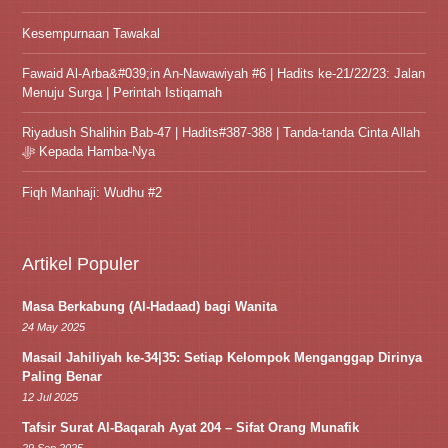
Kesempurnaan Tawakal
Fawaid Al-Arba&#039;in An-Nawawiyah #6 | Hadits ke-21/22/23: Jalan
Menuju Surga | Perintah Istiqamah
Riyadush Shalihin Bab-47 | Hadits#387-388 | Tanda-tanda Cinta Allah
ﷻ Kepada Hamba-Nya
Fiqh Manhaji: Wudhu #2
Artikel Populer
Masa Berkabung (Al-Hadaad) bagi Wanita
24 May 2025
Masail Jahiliyah ke-34|35: Setiap Kelompok Menganggap Dirinya
Paling Benar
12 Jul 2025
Tafsir Surat Al-Baqarah Ayat 204 – Sifat Orang Munafik
29 Sep 2025