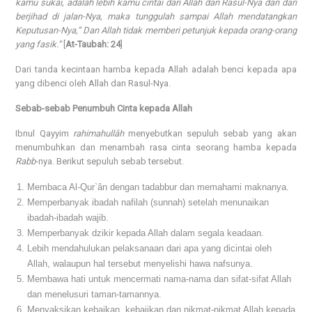
kamu sukai, adalah lebih kamu cintai dari Allah dan Rasul-Nya dan dari
berjihad di jalan-Nya, maka tunggulah sampai Allah mendatangkan
Keputusan-Nya,” Dan Allah tidak memberi petunjuk kepada orang-orang
yang fasik.”
[
At-Taubah: 24
]
Dari tanda kecintaan hamba kepada Allah adalah benci kepada apa
yang dibenci oleh Allah dan Rasul-Nya.
Sebab-sebab Penumbuh Cinta kepada Allah
Ibnul Qayyim
rahimahullâh
menyebutkan sepuluh sebab yang akan
menumbuhkan dan menambah rasa cinta seorang hamba kepada
Rabb
-nya. Berikut sepuluh sebab tersebut.
Membaca Al-Qur`ân dengan tadabbur dan memahami maknanya.
Memperbanyak ibadah nafilah (sunnah) setelah menunaikan
ibadah-ibadah wajib.
Memperbanyak dzikir kepada Allah dalam segala keadaan.
Lebih mendahulukan pelaksanaan dari apa yang dicintai oleh
Allah, walaupun hal tersebut menyelishi hawa nafsunya.
Membawa hati untuk mencermati nama-nama dan sifat-sifat Allah
dan menelusuri taman-tamannya.
Menyaksikan kebaikan, kebajikan dan nikmat-nikmat Allah kepada