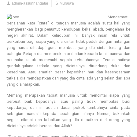
admin-assunnahqatar
Muraja'a
Mencermati
perjalanan kata “cinta” di tengah manusia adalah suatu hal yang
mengherankan bagi penuntut kehidupan kekal abadi, pengelana ke
negeri akhirat. Dalam kehidupan ini, banyak insan rela untuk
berkorban bagi siapa yang dia cintai, tidak peduli dengan rintangan
yang harus dihadapi guna membuat yang dia cintai tenang dan
bahagia. Betapa dia memberikan perhatian kepada kecintaannya dan
berusaha untuk memenuhi segala kebutuhannya. Terasa hatinya
gundah-gulana tatkala yang dicintainya dirundung duka dan
kesedihan. Atau amatlah besar kepedihan hati dan kesengsaraan
tatkala dia mendapatkan dari yang dia cintai ada yang selain dari apa
yang dia harapkan.
Memang merupakan tabiat manusia untuk mencintai siapa yang
berbuat baik kepadanya, atau paling tidak membalas budi
kepadanya, dan ini adalah dasar pokok tumbuhnya cinta pada
sebagian manusia kepada sebahagian lainnya. Namun, bukankah
segala nikmat dan kebaikan yang dia dapatkan dari orang yang
dicintainya adalah berasal dari Allah?
“Dan apa saja nikmat yang ada pada kalian, maka dari Allah-lah