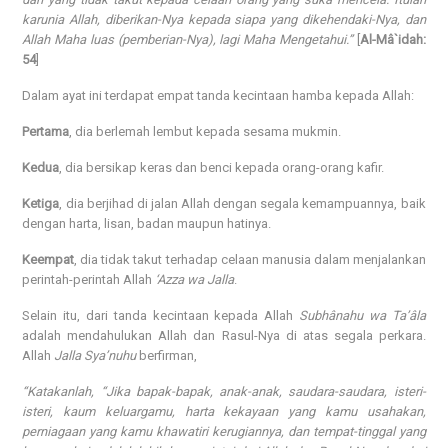
karunia Allah, diberikan-Nya kepada siapa yang dikehendaki-Nya, dan
Allah Maha luas (pemberian-Nya), lagi Maha Mengetahui.”
[
Al-Mâ`idah:
54
]
Dalam ayat ini terdapat empat tanda kecintaan hamba kepada Allah:
Pertama
, dia berlemah lembut kepada sesama mukmin.
Kedua
, dia bersikap keras dan benci kepada orang-orang kafir.
Ketiga
, dia berjihad di jalan Allah dengan segala kemampuannya, baik
dengan harta, lisan, badan maupun hatinya.
Keempat
, dia tidak takut terhadap celaan manusia dalam menjalankan
perintah-perintah Allah
‘Azza wa Jalla
.
Selain itu, dari tanda kecintaan kepada Allah
Subhânahu wa Ta’âla
adalah mendahulukan Allah dan Rasul-Nya di atas segala perkara.
Allah
Jalla Sya’nuhu
berfirman,
“Katakanlah, “Jika bapak-bapak, anak-anak, saudara-saudara, isteri-
isteri, kaum keluargamu, harta kekayaan yang kamu usahakan,
perniagaan yang kamu khawatiri kerugiannya, dan tempat-tinggal yang