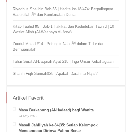
Riyadhus Shalihin Bab-55 | Hadits ke-18/474: Berpalingnya
Rasulullah ﷺ dari Kenikmatan Dunia
Kitab Tauhid #5 | Bab-1 Hakikat dan Kedudukan Tauhid | 10
Wasiat Allah (Al-Washaya Al-Asyr)
Zaadul Ma’ad #14 : Petunjuk Nabi ﷺ dalam Tidur dan
Bermuamalah
Tafsir Surat Al-Baqarah Ayat 218 | Tiga Unsur Kebahagiaan
Shahih Fiqh Sunnah#28 | Apakah Darah itu Najis?
Artikel Favorit
Masa Berkabung (Al-Hadaad) bagi Wanita
24 May 2025
Masail Jahiliyah ke-34|35: Setiap Kelompok
Menganggap Dirinya Paling Benar