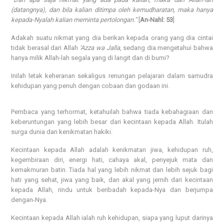
(datangnya), dan bila kalian ditimpa oleh kemudharatan, maka hanya
kepada-Nyalah kalian meminta pertolongan.”
[
An-Nahl: 53
]
Adakah suatu nikmat yang dia berikan kepada orang yang dia cintai
tidak berasal dari Allah
‘Azza wa Jalla
, sedang dia mengetahui bahwa
hanya milik Allah-lah segala yang di langit dan di bumi?
Inilah letak keheranan sekaligus renungan pelajaran dalam samudra
kehidupan yang penuh dengan cobaan dan godaan ini.
Pembaca yang terhormat, ketahuilah bahwa tiada kebahagiaan dan
keberuntungan yang lebih besar dari kecintaan kepada Allah. Itulah
surga dunia dan kenikmatan hakiki.
Kecintaan kepada Allah adalah kenikmatan jiwa, kehidupan ruh,
kegembiraan diri, energi hati, cahaya akal, penyejuk mata dan
kemakmuran batin. Tiada hal yang lebih nikmat dan lebih sejuk bagi
hati yang sehat, jiwa yang baik, dan akal yang jernih dari kecintaan
kepada Allah, rindu untuk beribadah kepada-Nya dan berjumpa
dengan-Nya.
Kecintaan kepada Allah ialah ruh kehidupan, siapa yang luput darinya