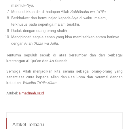
makhluk-Nya.
Menundukkan diri di hadapan Allah
Subhânahu wa Ta’âla
.
Berkhalwat dan bermunajad kepada-Nya di waktu malam,
terkhusus pada sepertiga malam terakhir.
Duduk dengan orang-orang shalih.
Menghindari segala sebab yang bisa memisahkan antara hatinya
dengan Allah
‘Azza wa Jalla
.
Tentunya sepuluh sebab di atas bersumber dan dari berbagai
keterangan Al-Qur’an dan As-Sunnah.
Semoga Allah menjadikan kita semua sebagai orang-orang yang
senantiasa cinta kepada Allah dan Rasul-Nya dan beramal dengan
ketaatan.
Wallâhu Ta’âla A’lam
.
Artikel:
almadinah.or.id
Artikel Terbaru