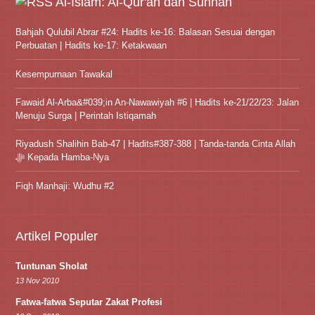
Al-Islam: Al-Qur'an dan Sunnah
Bahjah Qulubil Abrar #24: Hadits ke-16: Balasan Sesuai dengan
Perbuatan | Hadits ke-17: Ketakwaan
Kesempurnaan Tawakal
Fawaid Al-Arba&#039;in An-Nawawiyah #6 | Hadits ke-21/22/23: Jalan
Menuju Surga | Perintah Istiqamah
Riyadush Shalihin Bab-47 | Hadits#387-388 | Tanda-tanda Cinta Allah
ﷻ Kepada Hamba-Nya
Fiqh Manhaji: Wudhu #2
Artikel Populer
Tuntunan Sholat
13 Nov 2010
Fatwa-fatwa Seputar Zakat Profesi