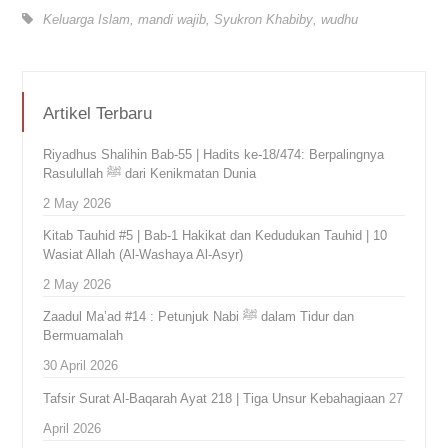
Keluarga Islam
,
mandi wajib
,
Syukron Khabiby
,
wudhu
Artikel Terbaru
Riyadhus Shalihin Bab-55 | Hadits ke-18/474: Berpalingnya
Rasulullah ﷺ dari Kenikmatan Dunia
2 May 2026
Kitab Tauhid #5 | Bab-1 Hakikat dan Kedudukan Tauhid | 10
Wasiat Allah (Al-Washaya Al-Asyr)
2 May 2026
Zaadul Ma’ad #14 : Petunjuk Nabi ﷺ dalam Tidur dan
Bermuamalah
30 April 2026
Tafsir Surat Al-Baqarah Ayat 218 | Tiga Unsur Kebahagiaan
27
April 2026