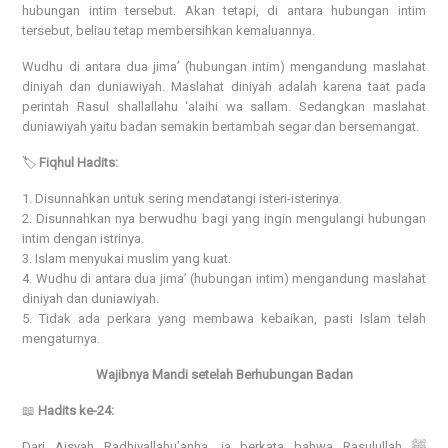
hubungan intim tersebut. Akan tetapi, di antara hubungan intim
tersebut, beliau tetap membersihkan kemaluannya.
Wudhu di antara dua jima’ (hubungan intim) mengandung maslahat
diniyah dan duniawiyah. Maslahat diniyah adalah karena taat pada
perintah Rasul shallallahu ‘alaihi wa sallam. Sedangkan maslahat
duniawiyah yaitu badan semakin bertambah segar dan bersemangat.
🏷️
Fiqhul Hadits:
1. Disunnahkan untuk sering mendatangi isteri-isterinya.
2. Disunnahkan nya berwudhu bagi yang ingin mengulangi hubungan
intim dengan istrinya.
3. Islam menyukai muslim yang kuat.
4. Wudhu di antara dua jima’ (hubungan intim) mengandung maslahat
diniyah dan duniawiyah.
5. Tidak ada perkara yang membawa kebaikan, pasti Islam telah
mengaturnya.
Wajibnya Mandi setelah Berhubungan Badan
📖
Hadits ke-24:
Dari Aisyah Radhiyallahu’anha, ia berkata bahwa Rasulullah ﷺ