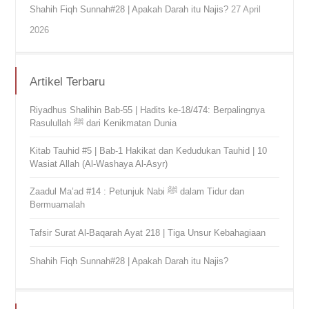
Shahih Fiqh Sunnah#28 | Apakah Darah itu Najis?
27 April
2026
Artikel Terbaru
Riyadhus Shalihin Bab-55 | Hadits ke-18/474: Berpalingnya
Rasulullah ﷺ dari Kenikmatan Dunia
Kitab Tauhid #5 | Bab-1 Hakikat dan Kedudukan Tauhid | 10
Wasiat Allah (Al-Washaya Al-Asyr)
Zaadul Ma’ad #14 : Petunjuk Nabi ﷺ dalam Tidur dan
Bermuamalah
Tafsir Surat Al-Baqarah Ayat 218 | Tiga Unsur Kebahagiaan
Shahih Fiqh Sunnah#28 | Apakah Darah itu Najis?