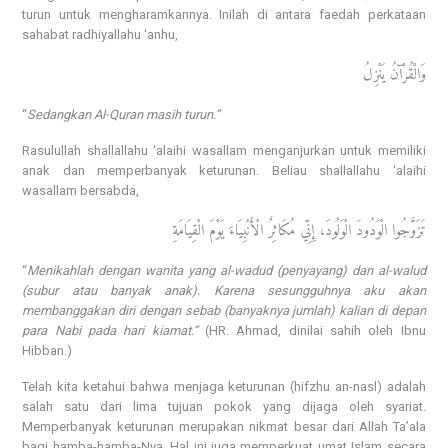
turun untuk mengharamkannya. Inilah di antara faedah perkataan
sahabat radhiyallahu ‘anhu,
وَالْقُرْآنُ يَنْزِلُ
“
Sedangkan Al-Quran masih turun.”
Rasulullah shallallahu ‘alaihi wasallam menganjurkan untuk memiliki
anak dan memperbanyak keturunan. Beliau shallallahu ‘alaihi
wasallam bersabda,
تَزَوَّجُوا الْوَدُودَ الْوَلُودَ، إِنِّي مُكَاثِرٌ الْأَنْبِيَاءَ يَوْمَ الْقِيَامَةِ
“
Menikahlah dengan wanita yang al-wadud (penyayang) dan al-walud
(subur atau banyak anak). Karena sesungguhnya aku akan
membanggakan diri dengan sebab (banyaknya jumlah) kalian di depan
para Nabi pada hari kiamat.”
(HR. Ahmad, dinilai sahih oleh Ibnu
Hibban.)
Telah kita ketahui bahwa menjaga keturunan (hifzhu an-nasl) adalah
salah satu dari lima tujuan pokok yang dijaga oleh syariat.
Memperbanyak keturunan merupakan nikmat besar dari Allah Ta’ala
bagi hamba-hamba-Nya. Hal ini juga memperkuat umat Islam secara