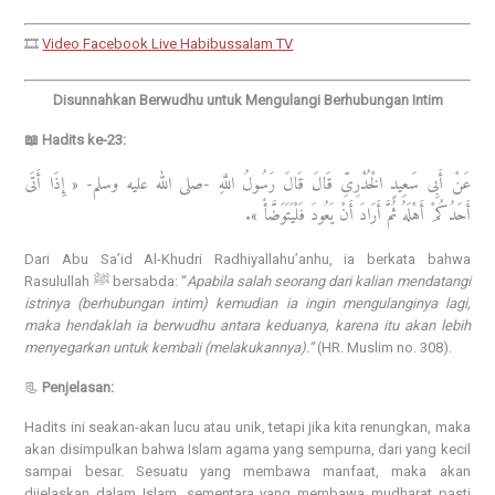
🎞️
Video Facebook Live Habibussalam TV
Disunnahkan Berwudhu untuk Mengulangi Berhubungan Intim
📖 Hadits ke-23:
عَنْ أَبِى سَعِيدٍ الْخُدْرِىِّ قَالَ قَالَ رَسُولُ اللَّهِ -صلى الله عليه وسلم- « إِذَا أَتَى
أَحَدُكُمْ أَهْلَهُ ثُمَّ أَرَادَ أَنْ يَعُودَ فَلْيَتَوَضَّأْ ».
Dari Abu Sa’id Al-Khudri Radhiyallahu’anhu, ia berkata bahwa
Rasulullah ﷺ bersabda: “
Apabila salah seorang dari kalian mendatangi
istrinya (berhubungan intim) kemudian ia ingin mengulanginya lagi,
maka hendaklah ia berwudhu antara keduanya, karena itu akan lebih
menyegarkan untuk kembali (melakukannya).”
(HR. Muslim no. 308).
📃
Penjelasan:
Hadits ini seakan-akan lucu atau unik, tetapi jika kita renungkan, maka
akan disimpulkan bahwa Islam agama yang sempurna, dari yang kecil
sampai besar. Sesuatu yang membawa manfaat, maka akan
dijelaskan dalam Islam, sementara yang membawa mudharat pasti