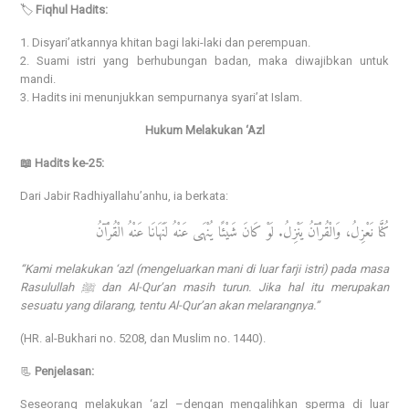
🏷️
Fiqhul Hadits:
1. Disyari’atkannya khitan bagi laki-laki dan perempuan.
2. Suami istri yang berhubungan badan, maka diwajibkan untuk
mandi.
3. Hadits ini menunjukkan sempurnanya syari’at Islam.
Hukum Melakukan ‘Azl
📖 Hadits ke-25:
Dari Jabir Radhiyallahu’anhu, ia berkata:
كُنَّا نَعْزِلُ، وَالْقُرْآنُ يَنْزِلُ. لَوْ كَانَ شَيْئًا يُنْهَى عَنْهُ لَنَهَانَا عَنْهُ الْقُرْآنُ
“Kami melakukan ‘azl (mengeluarkan mani di luar farji istri) pada masa
Rasulullah ﷺ dan Al-Qur’an masih turun. Jika hal itu merupakan
sesuatu yang dilarang, tentu Al-Qur’an akan melarangnya.”
(HR. al-Bukhari no. 5208, dan Muslim no. 1440).
📃
Penjelasan:
Seseorang melakukan ‘azl –dengan mengalihkan sperma di luar