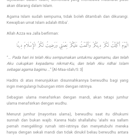
akan dilarang dalam Islam.
Agama Islam sudah sempurna, tidak boleh ditambah dan dikurangi.
Kewajiban umat Islam adalah ittiba’.
Allah Azza wa Jalla berfirman:
الْيَوْمَ أَكْمَلْتُ لَكُمْ دِينَكُمْ وَأَتْمَمْتُ عَلَيْكُمْ نِعْمَتِي وَرَضِيتُ لَكُمُ الْإِسْلَامَ دِينًا
“
… Pada hari ini telah Aku sempurnakan untukmu agamamu, dan telah
Aku cukupkan kepadamu nikmat-Ku, dan telah Aku ridhai Islam
sebagai agama bagimu …
” [Al-Maa-idah/5: 3]
Hadits di atas menunjukkan disunnahkannya berwudhu bagi yang
ingin mengulangi hubungan intim dengan istrinya.
Sebagian ulama menafsirkan dengan mandi, akan tetapi jumhur
ulama menafsirkan dengan wudhu.
Menurut jumhur (mayoritas ulama), berwudhu saat itu dihukumi
sunnah dan bukan wajib. Karena Nabi shallallahu ‘alaihi wa sallam
pernah mengelilingi rumah istri-istrinya dan menyetubuhi mereka
hanya dengan sekali mandi dan tidak dinukil beliau berwudhu antara