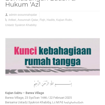
Hukum ‘Azl
admin-assunnahqatar
Artikel
,
Assunnah Qatar
,
Fiqh
,
Hadits
,
Kajian Rutin
,
Ustadz Syukron Khabiby
بِسْــــــــــــــــــمِ اللهِ الرَّحْمَنِ الرَّحِيْمِ
Kajian Sabtu – Barwa Village
Barwa Village, 23 Sya’ban 1446 / 22 Februari 2025
Bersama Ustadz Syukron Khabiby, Lc M.Pd 𝓱𝓪𝓯𝓲𝔃𝓱𝓪𝓱𝓾𝓵𝓵𝓪𝓱