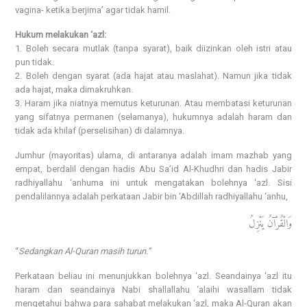
vagina- ketika berjima’ agar tidak hamil.
Hukum melakukan ‘azl:
1. Boleh secara mutlak (tanpa syarat), baik diizinkan oleh istri atau
pun tidak.
2. Boleh dengan syarat (ada hajat atau maslahat). Namun jika tidak
ada hajat, maka dimakruhkan.
3. Haram jika niatnya memutus keturunan. Atau membatasi keturunan
yang sifatnya permanen (selamanya), hukumnya adalah haram dan
tidak ada khilaf (perselisihan) di dalamnya.
Jumhur (mayoritas) ulama, di antaranya adalah imam mazhab yang
empat, berdalil dengan hadis Abu Sa’id Al-Khudhri dan hadis Jabir
radhiyallahu ‘anhuma ini untuk mengatakan bolehnya ‘azl. Sisi
pendalilannya adalah perkataan Jabir bin ‘Abdillah radhiyallahu ‘anhu,
وَالْقُرْآنُ يَنْزِلُ
“
Sedangkan Al-Quran masih turun.”
Perkataan beliau ini menunjukkan bolehnya ‘azl. Seandainya ‘azl itu
haram dan seandainya Nabi shallallahu ‘alaihi wasallam tidak
mengetahui bahwa para sahabat melakukan ‘azl, maka Al-Quran akan