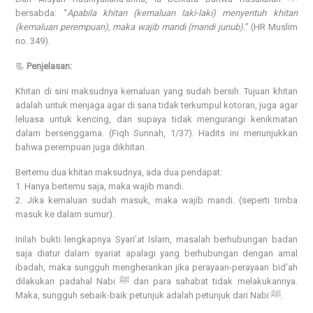
bersabda: “
Apabila khitan (kemaluan laki-laki) menyentuh khitan
(kemaluan perempuan), maka wajib mandi (mandi junub).
” (HR Muslim
no. 349).
📃
Penjelasan:
Khitan di sini maksudnya kemaluan yang sudah bersih. Tujuan khitan
adalah untuk menjaga agar di sana tidak terkumpul kotoran, juga agar
leluasa untuk kencing, dan supaya tidak mengurangi kenikmatan
dalam bersenggama. (Fiqh Sunnah, 1/37). Hadits ini menunjukkan
bahwa perempuan juga dikhitan.
Bertemu dua khitan maksudnya, ada dua pendapat:
1. Hanya bertemu saja, maka wajib mandi.
2. Jika kemaluan sudah masuk, maka wajib mandi. (seperti timba
masuk ke dalam sumur).
Inilah bukti lengkapnya Syari’at Islam, masalah berhubungan badan
saja diatur dalam syariat apalagi yang berhubungan dengan amal
ibadah, maka sungguh mengherankan jika perayaan-perayaan bid’ah
dilakukan padahal Nabi ﷺ dan para sahabat tidak melakukannya.
Maka, sungguh sebaik-baik petunjuk adalah petunjuk dari Nabi ﷺ.