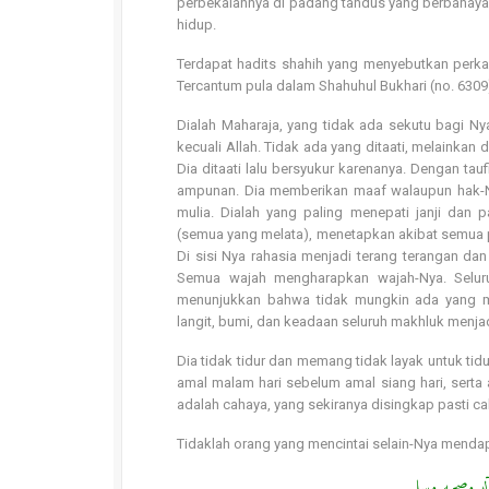
perbekalannya di padang tandus yang berbahaya,
hidup.
Terdapat hadits shahih yang menyebutkan perkara
Tercantum pula dalam Shahuhul Bukhari (no. 6309)
Dialah Maharaja, yang tidak ada sekutu bagi Ny
kecuali Allah. Tidak ada yang ditaati, melainkan
Dia ditaati lalu bersyukur karenanya. Dengan tau
ampunan. Dia memberikan maaf walaupun hak-Nya
mulia. Dialah yang paling menepati janji dan
(semua yang melata), menetapkan akibat semua p
Di sisi Nya rahasia menjadi terang terangan d
Semua wajah mengharapkan wajah-Nya. Seluruh
menunjukkan bahwa tidak mungkin ada yang me
langit, bumi, dan keadaan seluruh makhluk menjad
Dia tidak tidur dan memang tidak layak untuk ti
amal malam hari sebelum amal siang hari, serta
adalah cahaya, yang sekiranya disingkap pasti c
Tidaklah orang yang mencintai selain-Nya menda
آله وصحبه وسلم