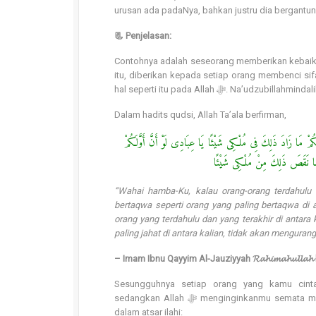
urusan ada padaNya, bahkan justru dia bergantun
📃 Penjelasan:
Contohnya adalah seseorang memberikan kebaika
itu, diberikan kepada setiap orang membenci sif
hal seperti itu pada Allah ﷻ. Na’udzubillahminda
Dalam hadits qudsi, Allah Ta’ala berfirman,
يَا عِبَادِى لَوْ أَنَّ أَوَّلَكُمْ وَآخِرَكُمْ وَإِنْسَكُمْ وَجِنَّكُمْ كَان
وَآخِرَكُمْ وَإِنْسَكُمْ وَجِنَّكُمْ كَ
“Wahai hamba-Ku, kalau orang-orang terdahulu d
bertaqwa seperti orang yang paling bertaqwa di 
orang yang terdahulu dan yang terakhir di antara k
paling jahat di antara kalian, tidak akan menguran
– Imam Ibnu Qayyim Al-Jauziyyah 𝓡𝓪𝓱𝓲𝓶𝓪𝓱𝓾𝓵𝓵𝓪
Sesungguhnya setiap orang yang kamu cinta
sedangkan Allah ﷻ menginginkanmu semata mata untuk kepentinganmu. Pernyataan ini sesuai dengan yang disebutkan
dalam atsar ilahi: