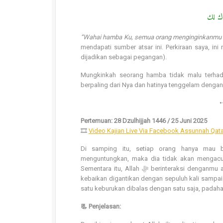
دك لك
“Wahai hamba Ku, semua orang menginginkanmu unt
mendapati sumber atsar ini. Perkiraan saya, ini
dijadikan sebagai pegangan).
Mungkinkah seorang hamba tidak malu terhada
berpaling dari Nya dan hatinya tenggelam dengan
Pertemuan: 28 Dzulhijjah 1446 / 25 Juni 2025
🎞
Video Kajian Live Via Facebook Assunnah Qata
Di samping itu, setiap orang hanya mau b
menguntungkan, maka dia tidak akan mengacuhk
Sementara itu, Allah ﷻ berinteraksi denganmu agar kamu beruntung dengan keuntungan yang paling besar. Satu dirham
kebaikan digantikan dengan sepuluh kali sampai 
📃 Penjelasan: