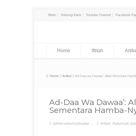
Iftitah
Hubungi Kami
Youtube Channel
Facebook Pa
Home
Iftitah
Artik
Home
Artikel
Ad-Daa wa Dawaa’: Allah Mencintai Ha
Ad-Daa Wa Dawaa’: A
Sementara Hamba-Ny
admin-assunnahqatar
Artikel
,
Assunnah Qat