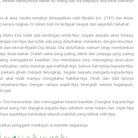
 setelah sebelumnya hewan itu hilang dan dia berputus asa untuk bertahan
 di atas. Hadits tersebut diriwayatkan oleh Muslim (no. 2747) dari Anas.
 secara ringkas. Di dalam bab ini terdapat riwayat dari sejumlah Sahabat.
a, Maha Esa, tidak ada tandingan untuk-Nya. Segala sesuatu akan binasa,
 dengan izin-Nya dan tidak ada yang didurhakai, melainkan dengan ilmu-Nya.
fik dan nikmat-Nyalah Dia ditaati. Dia didurhakai, namum tetap memberikan
 disia-siakan. Dialah saksi yang paling dekat dan penjaga yang paling
 paling menegakkan keadilan. Dia membatasi jiwa, memegang ubun-ubun
erbuatan, serta menutup ajal makhluk-Nya. Semua hati tertuju kepada-Nya.
an perkara ghaib menjadi terungkap. Segala sesuatu mengadu kepada-Nya.
 akal tidak mampu mengetahui hakikat-Nya. Fitrah dan dalil lainnya
nyerupai-Nya. Dengan cahaya wajah-Nya, teranglah seluruh kegelapan,
i baik.
dur. Dia menurunkan dan meninggikan neraca keadilan. Diangkat kepada Nya
 amal siang hari diangkat kepada-Nya sebelum amal malam hari. Hijab-Nya
ahaya wajahNya membakar seluruh makhluk yang terlihat oleh-Nya.
patkan pengganti meskipun ia memiliki segalanya.
وبالله التوفيق وصلى الله على نبينا محمد وعلى 