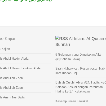
eo Kajian
Al-Islam: Al-Qur'an
Sunnah
 Kajian
5 Golongan yang Dimuliakan Allah
dz Abdul Hakim Abdat
ﷻ [Bahasa Jawa]
dz Abdul Hakim bin Amir Abdat
Sirah Nabawiyah: Pesan-pesan Nabi 
saat Ibadah Haji
dz Abdullah Zaen
Bahjah Qulubil Abrar #24: Hadits ke-
Balasan Sesuai dengan Perbuatan |
dz Abdullah Zaen
Hadits ke-17: Ketakwaan
dz Ammi Nur Baits
Kesempurnaan Tawakal