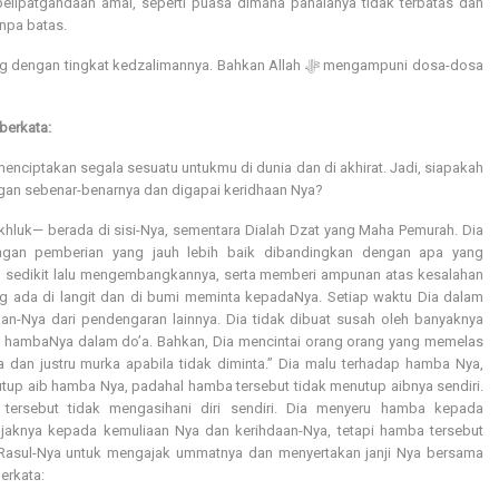
tanpa batas.
gkat kedzalimannya. Bahkan Allah ﷻ mengampuni dosa-dosa
 berkata:
ngan sebenar-benarnya dan digapai keridhaan Nya?
hluk— berada di sisi-Nya, sementara Dialah Dzat yang Maha Pemurah. Dia
gan pemberian yang jauh lebih baik dibandingkan dengan apa yang
g sedikit lalu mengembangkannya, serta memberi ampunan atas kesalahan
 ada di langit dan di bumi meminta kepadaNya. Setiap waktu Dia dalam
an-Nya dari pendengaran lainnya. Dia tidak dibuat susah oleh banyaknya
s hambaNya dalam do’a. Bahkan, Dia mencintai orang orang yang memelas
 dan justru murka apabila tidak diminta.” Dia malu terhadap hamba Nya,
tup aib hamba Nya, padahal hamba tersebut tidak menutup aibnya sendiri.
ersebut tidak mengasihani diri sendiri. Dia menyeru hamba kepada
jaknya kepada kemuliaan Nya dan kerihdaan-Nya, tetapi hamba tersebut
a Rasul-Nya untuk mengajak ummatnya dan menyertakan janji Nya bersama
erkata: