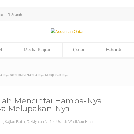
ge
el
Media Kajian
Qatar
E-book
mba-Nya sementara Hamba-Nya Melupakan-Nya
llah Mencintai Hamba-Nya
a Melupakan-Nya
ar
,
Kajian Rutin
,
Tazkiyatun Nufus
,
Ustadz Wadi Abu Hazim