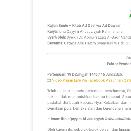
بِ
Kajian Senin – Kitab Ad Daa’ wa Ad Dawaa’
Karya:
Ibnu Qayyim Al-Jauziyyah Rahimahullah
Syarh oleh:
Syeikh Dr. Abdurrazzaq Al-Badr
Hafidz
Bersama:
Ustadz Abu Hazim Syamsuril Wa’di, SH,
Ba
Pertemuan: 19 Dzulhijjah 1446 / 16 Juni 2025.
🎞
Video Kajian Live Via Facebook Assunnah Qata
Telah dijelaskan pada pertemuan sebelumnya, 
sekali tidak membutuhkan hamba tersebut. Seb
padahal dia butuh kepada-Nya. Kebaikan dan n
Demikian pula, kemaksiatan dan kerendahan ha
– Imam Ibnu Qayyim Al-Jauziyyah 𝓡𝓪𝓱𝓲𝓶𝓪𝓱𝓾𝓵𝓵𝓪
Oleh karena itu, seburuk-buruk celaan dan hinaa