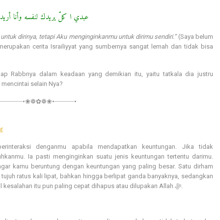
عبدي ا كلّ يريدك لنفسه وأنا أري
uk dirinya, tetapi Aku menginginkanmu untuk dirimu sendiri.”
(Saya belum
 merupakan cerita Israiliyyat yang sumbernya sangat lemah dan tidak bisa
p Rabbnya dalam keadaan yang demikian itu, yaitu tatkala dia justru
 mencintai selain Nya?
•┈┈┈┈┈┈•❀❁✿❁❀•┈┈┈┈┈•
r
erinteraksi denganmu apabila mendapatkan keuntungan. Jika tidak
anmu. Ia pasti menginginkan suatu jenis keuntungan tertentu darimu.
tujuh ratus kali lipat, bahkan hingga berlipat ganda banyaknya, sedangkan
satu keburukan dibalas dengan satu saja, padahal kesalahan itu pun paling cepat dihapus atau dilupakan Allah ﷻ.