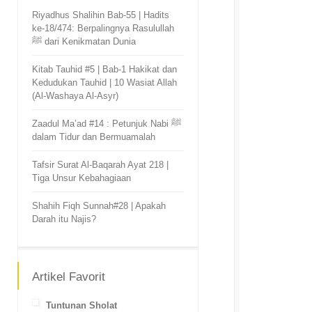
Riyadhus Shalihin Bab-55 | Hadits
ke-18/474: Berpalingnya Rasulullah
ﷺ dari Kenikmatan Dunia
Kitab Tauhid #5 | Bab-1 Hakikat dan
Kedudukan Tauhid | 10 Wasiat Allah
(Al-Washaya Al-Asyr)
Zaadul Ma’ad #14 : Petunjuk Nabi ﷺ
dalam Tidur dan Bermuamalah
Tafsir Surat Al-Baqarah Ayat 218 |
Tiga Unsur Kebahagiaan
Shahih Fiqh Sunnah#28 | Apakah
Darah itu Najis?
Artikel Favorit
Tuntunan Sholat