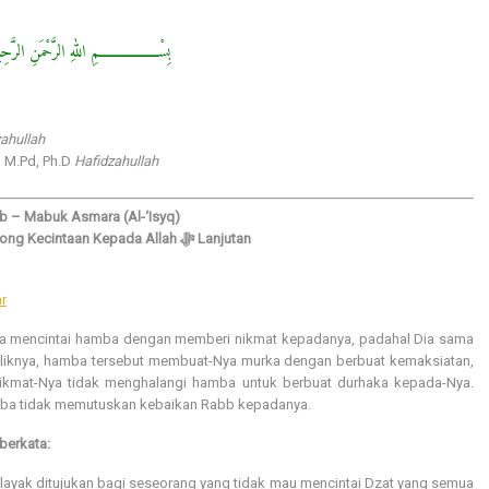
سْــــــــــــــــــمِ اللهِ الرَّحْمَنِ الرَّحِيْمِ
ahullah
 M.Pd, Ph.D
Hafidzahullah
b – Mabuk Asmara (Al-‘Isyq)
Faktor Pendorong Kecintaan Kepada Allah ﷻ Lanjutan
r
Dia mencintai hamba dengan memberi nikmat kepadanya, padahal Dia sama
aliknya, hamba tersebut membuat-Nya murka dengan berbuat kemaksiatan,
ikmat-Nya tidak menghalangi hamba untuk berbuat durhaka kepada-Nya.
mba tidak memutuskan kebaikan Rabb kepadanya.
 berkata:
n layak ditujukan bagi seseorang yang tidak mau mencintai Dzat yang semua