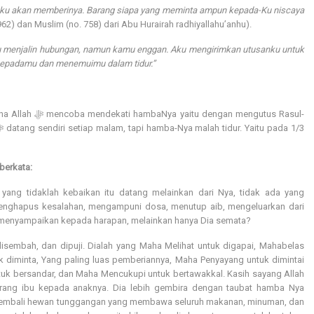
Aku akan memberinya. Barang siapa yang meminta ampun kepada-Ku niscaya
962) dan Muslim (no. 758) dari Abu Hurairah radhiyallahu’anhu).
menjalin hubungan, namun kamu enggan. Aku mengirimkan utusanku untuk
 kepadamu dan menemuimu dalam tidur.”
n mengutus Rasul-
 berkata:
 yang tidaklah kebaikan itu datang melainkan dari Nya, tidak ada yang
enghapus kesalahan, mengampuni dosa, menutup aib, mengeluarkan dari
 menyampaikan kepada harapan, melainkan hanya Dia semata?
 disembah, dan dipuji. Dialah yang Maha Melihat untuk digapai, Mahabelas
uk diminta, Yang paling luas pemberiannya, Maha Penyayang untuk dimintai
tuk bersandar, dan Maha Mencukupi untuk bertawakkal. Kasih sayang Allah
rang ibu kepada anaknya. Dia lebih gembira dengan taubat hamba Nya
embali hewan tunggangan yang membawa seluruh makanan, minuman, dan