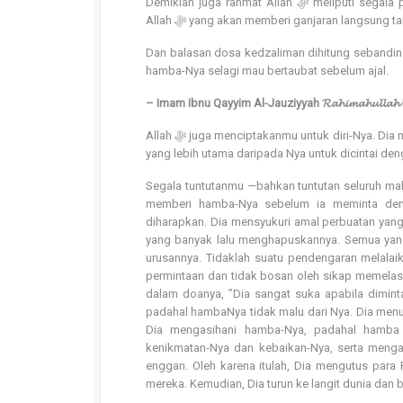
Demikian juga rahmat Allah ﷻ meliputi segala pelipatgandaan amal, seperti puasa dimana pahalanya tidak terbatas dan
Allah ﷻ yang akan memberi ganjaran langsung 
Dan balasan dosa kedzaliman dihitung sebanding dengan tin
hamba-Nya selagi mau bertaubat sebelum ajal.
– Imam Ibnu Qayyim Al-Jauziyyah 𝓡𝓪𝓱𝓲𝓶𝓪𝓱𝓾𝓵𝓵𝓪
Allah ﷻ juga menciptakanmu untuk diri-Nya. Dia menciptakan segala sesuatu untukmu di dunia dan di akhirat. Jadi, siapakah
yang lebih utama daripada Nya untuk dicintai de
Segala tuntutanmu —bahkan tuntutan seluruh mak
memberi hamba-Nya sebelum ia meminta den
diharapkan. Dia mensyukuri amal perbuatan yan
yang banyak lalu menghapuskannya. Semua yang
urusannya. Tidaklah suatu pendengaran melalaik
permintaan dan tidak bosan oleh sikap memela
dalam doanya, ”Dia sangat suka apabila diminta
padahal hambaNya tidak malu dari Nya. Dia menu
Dia mengasihani hamba-Nya, padahal hamba t
kenikmatan-Nya dan kebaikan-Nya, serta menga
enggan. Oleh karena itulah, Dia mengutus par
mereka. Kemudian, Dia turun ke langit dunia dan b