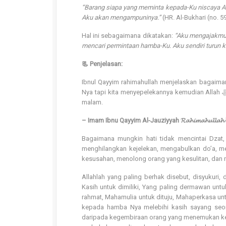
“Barang siapa yang meminta kepada-Ku niscaya 
Aku akan mengampuninya.”
(HR. Al-Bukhari (no. 5
Hal ini sebagaimana dikatakan:
“Aku mengajakmu 
mencari permintaan hamba-Ku. Aku sendiri turun
📃 Penjelasan:
Ibnul Qayyim rahimahullah menjelaskan bagaimana Allah ﷻ mencoba mendekati hambaNya yaitu denga
Nya tapi kita menyepelekannya kemudian Allah ﷻ datang sendiri setiap malam, tapi hamba-Nya malah tidur. Yaitu pada 1/3
malam.
– Imam Ibnu Qayyim Al-Jauziyyah 𝓡𝓪𝓱𝓲𝓶𝓪𝓱𝓾𝓵𝓵𝓪
Bagaimana mungkin hati tidak mencintai Dzat,
menghilangkan kejelekan, mengabulkan do’a, m
kesusahan, menolong orang yang kesulitan, dan
Allahlah yang paling berhak disebut, disyukuri,
Kasih untuk dimiliki, Yang paling dermawan unt
rahmat, Mahamulia untuk dituju, Mahaperkasa un
kepada hamba Nya melebihi kasih sayang seo
daripada kegembiraan orang yang menemukan k