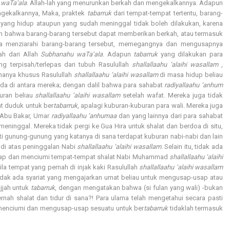
waTa’ala
. Allah-lah yang menurunkan berkah dan mengekalkannya. Adapun
gekalkannya, Maka, praktek
tabarruk
dari tempat-tempat tertentu, barang-
 yang hidup ataupun yang sudah meninggal tidak boleh dilakukan, karena
inan bahwa barang-barang tersebut dapat memberikan berkah, atau termasuk
hwa menziarahi barang-barang tersebut, memegangnya dan mengusapnya
h dari Allah
Subhanahu waTa’ala
. Adapun
tabarruk
yang dilakukan para
g terpisah/terlepas dari tubuh Rasulullah
shallallaahu ‘alaihi wasallam
,
 hanya khusus Rasulullah
shallallaahu ‘alaihi wasallam
di masa hidup beliau
ada di antara mereka; dengan dalil bahwa para sahabat
radiyallaahu ‘anhum
ran beliau
shallallaahu ‘alaihi wasallam
setelah wafat. Mereka juga tidak
at duduk untuk ber
tabarruk
, apalagi kuburan-kuburan para wali. Mereka juga
i Abu Bakar, Umar
radiyallaahu ‘anhumaa
dan yang lainnya dari para sahabat
eninggal. Mereka tidak pergi ke Gua Hira untuk shalat dan berdoa di situ,
ti gunung-gunung yang katanya di sana terdapat kuburan nabi-nabi dan lain
 di atas peninggalan Nabi
shallallaahu ‘alaihi wasallam
. Selain itu, tidak ada
sap dan menciumi tempat-tempat shalat Nabi Muhammad
shallallaahu ‘alaihi
la tempat yang pernah di injak kaki Rasulullah
shallallaahu ‘alaihi wasallam
 tidak ada syariat yang mengajarkan umat beliau untuk mengusap-usap atau
jjah untuk
tabarruk
, dengan mengatakan bahwa (si fulan yang wali) -bukan
nah shalat dan tidur di sana?! Para ulama telah mengetahui secara pasti
wa menciumi dan mengusap-usap sesuatu untuk ber
tabarruk
tidaklah termasuk