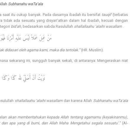
llah
Subhanahu waTa’ala
 saat itu cukup banyak. Pada dasarnya ibadah itu bersifat
tauqif
(terbatas
ya tidak ada sesuatu yang disyari’atkan dalam hal ibadah, kecuali dengan
ategori
bid’ah
, bedasarkan sabda Rasulullah
shallallaahu ‘alaihi wasallam
.
مَنْ عَمِلَ عَمَلاً لَيْسَ عَلَيْهِ أَمْرُنَا فَهُو .
k didasari oleh agama kami, maka dia tertolak.”
(HR. Muslim).
sa sekarang ini, sungguh banyak sekali, di antaranya: Mengeraskan niat
نَوَيْتُ أَنْ أُصَلِّيَ لله كَذَا وَكَذَ .
asulullah
shallallaahu ‘alaihi wasallam
dan karena Allah
Subhanahu waTa’ala
kalian akan memberitahukan kepada Allah tentang agamamu (keyakinanmu),
t dan apa yang di bumi, dan Allah Maha Mengetahui segala sesuatu’.”
(Al-