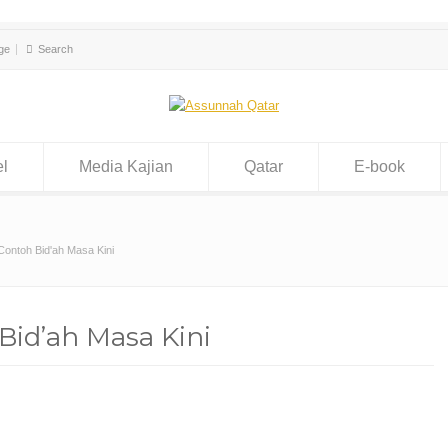
ge
el
Media Kajian
Qatar
E-book
Contoh Bid'ah Masa Kini
Bid’ah Masa Kini