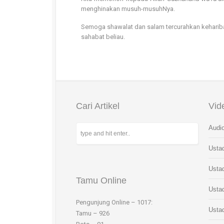
menghinakan musuh-musuhNya.
Semoga shawalat dan salam tercurahkan kehar
sahabat beliau.
Cari Artikel
Vid
Audio
Usta
Usta
Tamu Online
Usta
Pengunjung Online – 1017:
Usta
Tamu – 926