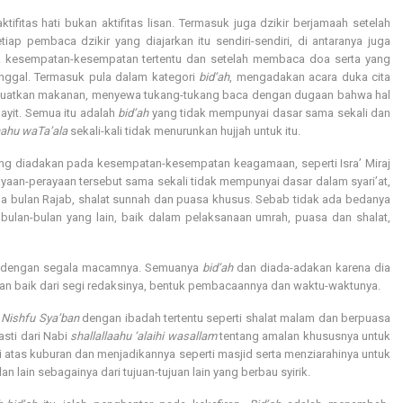
ktifitas hati bukan aktifitas lisan. Termasuk juga dzikir berjamaah setelah
iap pembaca dzikir yang diajarkan itu sendiri-sendiri, di antaranya juga
a kesempatan-kesempatan tertentu dan setelah membaca doa serta yang
nggal. Termasuk pula dalam kategori
bid’ah
, mengadakan acara duka cita
buatkan makanan, menyewa tukang-tukang baca dengan dugaan bahwa hal
ayit. Semua itu adalah
bid’ah
yang tidak mempunyai dasar sama sekali dan
ahu waTa’ala
sekali-kali tidak menurunkan hujjah untuk itu.
ang diadakan pada kesempatan-kesempatan keagamaan, seperti Isra’ Miraj
ayaan-perayaan tersebut sama sekali tidak mempunyai dasar dalam syari’at,
da bulan Rajab, shalat sunnah dan puasa khusus. Sebab tidak ada bedanya
ulan-bulan yang lain, baik dalam pelaksanaan umrah, puasa dan shalat,
sufi dengan segala macamnya. Semuanya
bid’ah
dan diada-adakan karena dia
tkan baik dari segi redaksinya, bentuk pembacaannya dan waktu-waktunya.
m
Nishfu Sya’ban
dengan ibadah tertentu seperti shalat malam dan berpuasa
asti dari Nabi
shallallaahu ‘alaihi wasallam
tentang amalan khususnya untuk
 atas kuburan dan menjadikannya seperti masjid serta menziarahinya untuk
 lain sebagainya dari tujuan-tujuan lain yang berbau syirik.