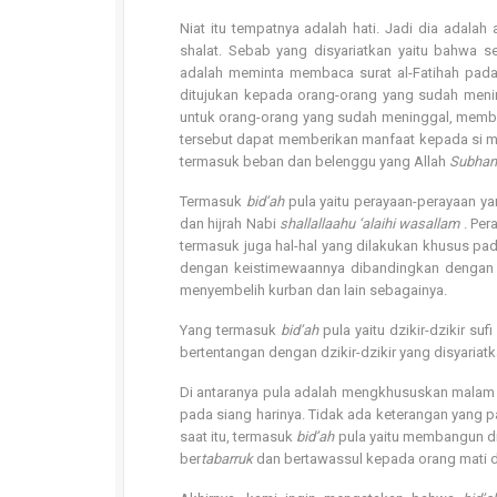
Niat itu tempatnya adalah hati. Jadi dia adalah a
shalat. Sebab yang disyariatkan yaitu bahwa set
adalah meminta membaca surat al-Fatihah pad
ditujukan kepada orang-orang yang sudah meni
untuk orang-orang yang sudah meninggal, mem
tersebut dapat memberikan manfaat kepada si m
termasuk beban dan belenggu yang Allah
Subhan
Termasuk
bid’ah
pula yaitu perayaan-perayaan y
dan hijrah Nabi
shallallaahu ‘alaihi wasallam
. Per
termasuk juga hal-hal yang dilakukan khusus pa
dengan keistimewaannya dibandingkan dengan b
menyembelih kurban dan lain sebagainya.
Yang termasuk
bid’ah
pula yaitu dzikir-dzikir 
bertentangan dengan dzikir-dzikir yang disyaria
Di antaranya pula adalah mengkhususkan mala
pada siang harinya. Tidak ada keterangan yang p
saat itu, termasuk
bid’ah
pula yaitu membangun di
ber
tabarruk
dan bertawassul kepada orang mati dan