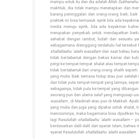
mampu untuk itu dan dia adalah Allah
Subhanahu 
makhluk, dia tidak mampu menetapkan dan men
barang peninggalan dan orang-orang baik, baik
praktek ini bisa termasuk syirik bila ada keyak
media menuju syirik, bila ada keyakinan ba
merupakan penyebab untuk mendapatkan berka
sahabat dengan rambut, ludah dan sesuatu yan
sebagaimana disinggung terdahulu hal tersebut
shallallaahu ‘alaihi wasallam
dan saat beliau ber
tidak ber
tabarruk
dengan bekas kamar dan kubu
pergi ke tempat-tempat shalat atau tempat-temp
tidak ber
tabarruk
dari orang-orang shalih sepert
yang mulia. Baik semasa hidup atau pun setelah m
dan tidak pula tempat-tempat yang lainnya, seper
sebagainya, tidak pula ke tempat yang dibangun
seorang pun dari ulama salaf yang mengusap-u
wasallam
, di Madinah atau pun di Makkah. Apabi
yang mulia dan juga yang dipakai untuk shalat,
menciuminya, maka bagaimana bisa dijadikan hu
lagi Rasulullah
shallallaahu ‘alaihi wasallam
– per
berdasarkan dalil-dalil dari syariat Islam, bah
syariat Rasululullah
shallallaahu ‘alaihi wasallam
.