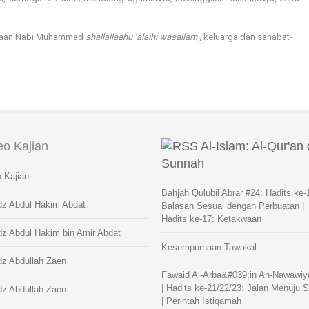
ibaan Nabi Muhammad
shallallaahu ‘alaihi wasallam
, keluarga dan sahabat-
eo Kajian
Al-Islam: Al-Qur'an
Sunnah
 Kajian
Bahjah Qulubil Abrar #24: Hadits ke-
dz Abdul Hakim Abdat
Balasan Sesuai dengan Perbuatan |
Hadits ke-17: Ketakwaan
dz Abdul Hakim bin Amir Abdat
Kesempurnaan Tawakal
dz Abdullah Zaen
Fawaid Al-Arba&#039;in An-Nawawiy
| Hadits ke-21/22/23: Jalan Menuju 
dz Abdullah Zaen
| Perintah Istiqamah