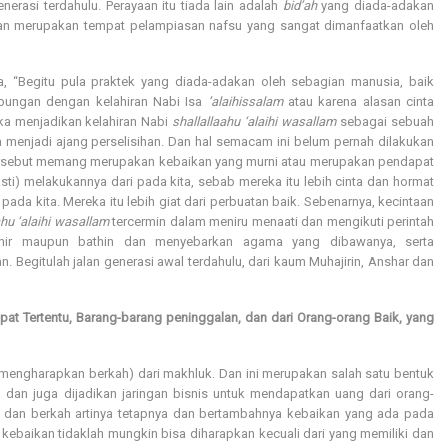
nerasi terdahulu. Perayaan itu tiada lain adalah
bid’ah
yang diada-adakan
dan merupakan tempat pelampiasan nafsu yang sangat dimanfaatkan oleh
, “Begitu pula praktek yang diada-adakan oleh sebagian manusia, baik
bungan dengan kelahiran Nabi Isa
’alaihissalam
atau karena alasan cinta
ka menjadikan kelahiran Nabi
shallallaahu ‘alaihi wasallam
sebagai sebuah
h menjadi ajang perselisihan. Dan hal semacam ini belum pernah dilakukan
al tersebut memang merupakan kebaikan yang murni atau merupakan pendapat
asti) melakukannya dari pada kita, sebab mereka itu lebih cinta dan hormat
 pada kita. Mereka itu lebih giat dari perbuatan baik. Sebenarnya, kecintaan
ahu ‘alaihi wasallam
tercermin dalam meniru menaati dan mengikuti perintah
lahir maupun bathin dan menyebarkan agama yang dibawanya, serta
 Begitulah jalan generasi awal terdahulu, dari kaum Muhajirin, Anshar dan
at Tertentu, Barang-barang peninggalan, dan dari Orang-orang Baik, yang
mengharapkan berkah) dari makhluk. Dan ini merupakan salah satu bentuk
dan juga dijadikan jaringan bisnis untuk mendapatkan uang dari orang-
 dan berkah artinya tetapnya dan bertambahnya kebaikan yang ada pada
baikan tidaklah mungkin bisa diharapkan kecuali dari yang memiliki dan