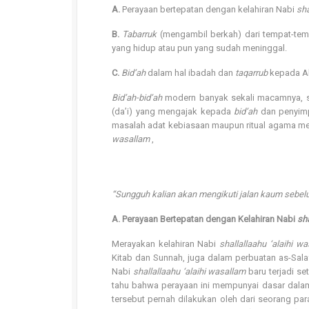
A.
Perayaan bertepatan dengan kelahiran Nabi
sha
B.
Tabarruk
(mengambil berkah) dari tempat-temp
yang hidup atau pun yang sudah meninggal.
C.
Bid’ah
dalam hal ibadah dan
taqarrub
kepada A
Bid’ah-bid’ah
modern banyak sekali macamnya, se
(da’i) yang mengajak kepada
bid’ah
dan penyim
masalah adat kebiasaan maupun ritual agama me
wasallam
,
“Sungguh kalian akan mengikuti jalan kaum sebel
A. Perayaan Bertepatan dengan Kelahiran Nabi
sha
Merayakan kelahiran Nabi
shallallaahu ‘alaihi w
Kitab dan Sunnah, juga dalam perbuatan as-Salaf
Nabi
shallallaahu ‘alaihi wasallam
baru terjadi se
tahu bahwa perayaan ini mempunyai dasar dalam
tersebut pernah dilakukan oleh dari seorang p