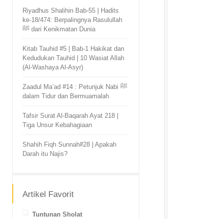
Riyadhus Shalihin Bab-55 | Hadits
ke-18/474: Berpalingnya Rasulullah
ﷺ dari Kenikmatan Dunia
Kitab Tauhid #5 | Bab-1 Hakikat dan
Kedudukan Tauhid | 10 Wasiat Allah
(Al-Washaya Al-Asyr)
Zaadul Ma’ad #14 : Petunjuk Nabi ﷺ
dalam Tidur dan Bermuamalah
Tafsir Surat Al-Baqarah Ayat 218 |
Tiga Unsur Kebahagiaan
Shahih Fiqh Sunnah#28 | Apakah
Darah itu Najis?
Artikel Favorit
Tuntunan Sholat