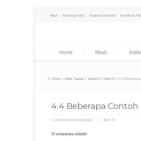
Iftitah
Hubungi Kami
Youtube Channel
Facebook Pa
Home
Iftitah
Artik
Home
Kitab Tauhid
Tauhid 3
Bab IV
4.4 Beberapa 
4.4 Beberapa Contoh 
admin-assunnahqatar
Bab IV
Di antaranya adalah: