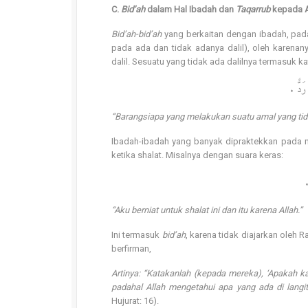
C.
Bid’ah
dalam Hal Ibadah dan
Taqarrub
kepada A
Bid’ah-bid’ah
yang berkaitan dengan ibadah, pada
pada ada dan tidak adanya dalil), oleh karenan
dalil. Sesuatu yang tidak ada dalilnya termasuk k
َ رَدٌّ
“Barangsiapa yang melakukan suatu amal yang tida
Ibadah-ibadah yang banyak dipraktekkan pada ma
ketika shalat. Misalnya dengan suara keras:
ا
“Aku berniat untuk shalat ini dan itu karena Allah.”
Ini termasuk
bid’ah
, karena tidak diajarkan oleh R
berfirman,
Artinya: “Katakanlah (kepada mereka), ‘Apakah 
padahal Allah mengetahui apa yang ada di langi
Hujurat: 16).