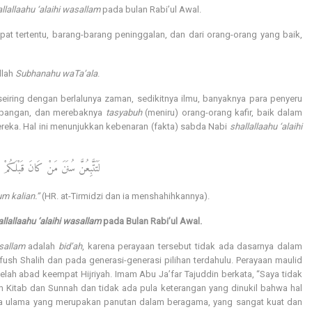
llallaahu ‘alaihi wasallam
pada bulan Rabi’ul Awal.
at tertentu, barang-barang peninggalan, dan dari orang-orang yang baik,
llah
Subhanahu waTa’ala
.
iring dengan berlalunya zaman, sedikitnya ilmu, banyaknya para penyeru
pangan, dan merebaknya
tasyabuh
(meniru) orang-orang kafir, baik dalam
reka. Hal ini menunjukkan kebenaran (fakta) sabda Nabi
shallallaahu ‘alaihi
لَتَتَّبِعُنَّ سُنَنَ مَنْ كَانَ قَبْلَكُمْ
um kalian.”
(HR. at-Tirmidzi dan ia menshahihkannya).
llallaahu ‘alaihi wasallam
pada Bulan Rabi’ul Awal.
asallam
adalah
bid’ah
, karena perayaan tersebut tidak ada dasarnya dalam
ush Shalih dan pada generasi-generasi pilihan terdahulu. Perayaan maulid
telah abad keempat Hijriyah. Imam Abu Ja’far Tajuddin berkata, “Saya tidak
 Kitab dan Sunnah dan tidak ada pula keterangan yang dinukil bahwa hal
ara ulama yang merupakan panutan dalam beragama, yang sangat kuat dan