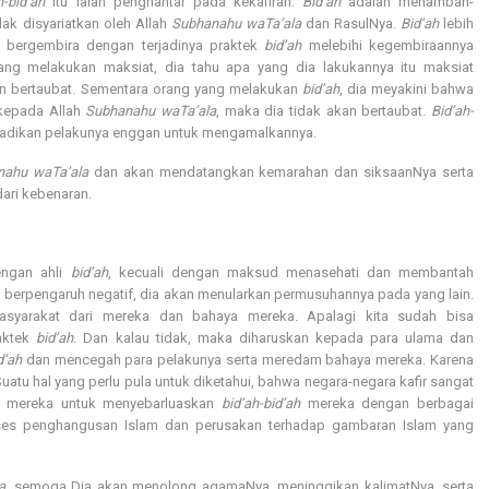
h-bid’ah
itu ialah penghantar pada kekafiran.
Bid’ah
adalah menambah-
ak disyariatkan oleh Allah
Subhanahu waTa’ala
dan RasulNya.
Bid’ah
lebih
an bergembira dengan terjadinya praktek
bid’ah
melebihi kegembiraannya
ang melakukan maksiat, dia tahu apa yang dia lakukannya itu maksiat
an bertaubat. Sementara orang yang melakukan
bid’ah
, dia meyakini bahwa
 kepada Allah
Subhanahu waTa’ala
, maka dia tidak akan bertaubat.
Bid’ah-
jadikan pelakunya enggan untuk mengamalkannya.
nahu waTa’ala
dan akan mendatangkan kemarahan dan siksaanNya serta
ari kebenaran.
engan ahli
bid’ah
, kecuali dengan maksud menasehati dan membantah
 berpengaruh negatif, dia akan menularkan permusuhannya pada yang lain.
asyarakat dari mereka dan bahaya mereka. Apalagi kita sudah bisa
aktek
bid’ah
. Dan kalau tidak, maka diharuskan kepada para ulama dan
d’ah
dan mencegah para pelakunya serta meredam bahaya mereka. Karena
atu hal yang perlu pula untuk diketahui, bahwa negara-negara kafir sangat
mereka untuk menyebarluaskan
bid’ah-bid’ah
mereka dengan berbagai
ses penghangusan Islam dan perusakan terhadap gambaran Islam yang
a
, semoga Dia akan menolong agamaNya, meninggikan kalimatNya, serta