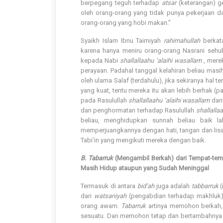
berpegang teguh terhadap
atsar
(keterangan) ge
oleh orang-orang yang tidak punya pekerjaan 
orang-orang yang hobi makan.”
Syaikh Islam Ibnu Taimiyah
rahimahullah
berkata
karena hanya meniru orang-orang Nasrani sehu
kepada Nabi
shallallaahu ‘alaihi wasallam
, mere
perayaan. Padahal tanggal kelahiran beliau masi
oleh ulama Salaf (terdahulu), jika sekiranya h
yang kuat, tentu mereka itu akan lebih berhak (p
pada Rasulullah
shallallaahu ‘alaihi wasallam
dari
dan penghormatan terhadap Rasulullah
shallalla
beliau, menghidupkan sunnah beliau baik 
memperjuangkannya dengan hati, tangan dan lisan.
Tabi’in yang mengikuti mereka dengan baik.
B. Tabarruk
(Mengambil Berkah) dari Tempat-temp
Masih Hidup ataupun yang Sudah Meninggal
Termasuk di antara
bid’ah
juga adalah
tabbarruk
(
dari
watsaniyah
(pengabdian terhadap makhluk) 
orang awam.
Tabarruk
artinya memohon berkah,
sesuatu. Dan memohon tetap dan bertambahnya ke