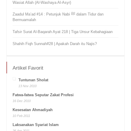
Wasiat Allah (Al-Washaya Al-Asyr)
Zaadul Ma’ad #14 : Petunjuk Nabi ﷺ dalam Tidur dan
Bermuamalah
Tafsir Surat Al-Baqarah Ayat 218 | Tiga Unsur Kebahagiaan
Shahih Fiqh Sunnah#28 | Apakah Darah itu Najis?
Artikel Favorit
Tuntunan Sholat
13 Nov 2010
Fatwa-fatwa Seputar Zakat Profesi
16 Dec 2010
Kesesatan Ahmadiyah
10 Feb 2011
Laksanakan Syariat Islam
26 Apr 2011