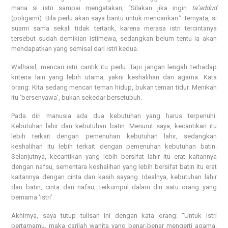
mana si istri sampai mengatakan, “Silakan jika ingin
ta’addud
(poligami). Bila perlu akan saya bantu untuk mencarikan.” Ternyata, si
suami sama sekali tidak tertarik, karena merasa istri tercintanya
tersebut sudah demikian istimewa, sedangkan belum tentu ia akan
mendapatkan yang semisal dari istri kedua.
Walhasil, mencari istri cantik itu perlu. Tapi jangan lengah terhadap
kriteria lain yang lebih utama, yakni keshalihan dan agama. Kata
orang: Kita sedang mencari teman hidup, bukan teman tidur. Menikah
itu ‘bersenyawa’, bukan sekedar bersetubuh.
Pada diri manusia ada dua kebutuhan yang harus terpenuhi.
Kebutuhan lahir dan kebutuhan batin. Menurut saya, kecantikan itu
lebih terkait dengan pemenuhan kebutuhan lahir, sedangkan
keshalihan itu lebih terkait dengan pemenuhan kebutuhan batin.
Selanjutnya, kecantikan yang lebih bersifat lahir itu erat kaitannya
dengan nafsu, sementara keshalihan yang lebih bersifat batin itu erat
kaitannya dengan cinta dan kasih sayang. Idealnya, kebutuhan lahir
dan batin, cinta dan nafsu, terkumpul dalam diri satu orang yang
bernama ‘istri’.
Akhirnya, saya tutup tulisan ini dengan kata orang: “Untuk istri
pertamamu, maka carilah wanita yang benar-benar mengerti agama.