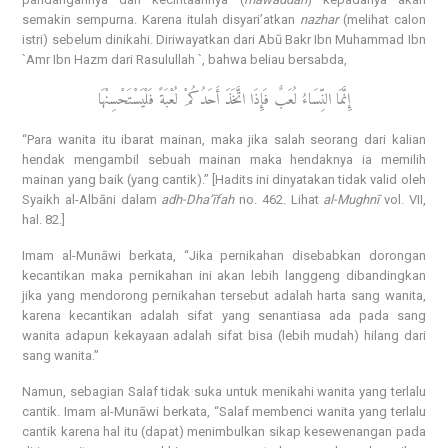
semakin sempurna. Karena itulah disyari’atkan
nazhar
(melihat calon
istri) sebelum dinikahi. Diriwayatkan dari Abū Bakr Ibn Muhammad Ibn
`Amr Ibn Hazm dari Rasulullah `, bahwa beliau bersabda,
إِنَّمَا النِّسَاءُ لُعَبٌ فَإِذَا اتَّخَذَ أَحَدُكُمْ لُعْبَةً فَلْيَسْتَحْسِنْهَا
“Para wanita itu ibarat mainan, maka jika salah seorang dari kalian
hendak mengambil sebuah mainan maka hendaknya ia memilih
mainan yang baik (yang cantik).” [Hadits ini dinyatakan tidak valid oleh
Syaikh al-Albāni dalam
adh-Dha’īfah
no. 462. Lihat
al-Mughnī
vol. VII,
hal. 82.]
Imam al-Munāwi berkata, “Jika pernikahan disebabkan dorongan
kecantikan maka pernikahan ini akan lebih langgeng dibandingkan
jika yang mendorong pernikahan tersebut adalah harta sang wanita,
karena kecantikan adalah sifat yang senantiasa ada pada sang
wanita adapun kekayaan adalah sifat bisa (lebih mudah) hilang dari
sang wanita.”
Namun, sebagian Salaf tidak suka untuk menikahi wanita yang terlalu
cantik. Imam al-Munāwi berkata, “Salaf membenci wanita yang terlalu
cantik karena hal itu (dapat) menimbulkan sikap kesewenangan pada