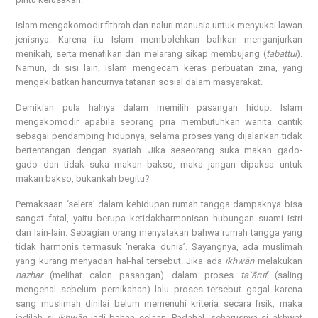
Islam mengakomodir fithrah dan naluri manusia untuk menyukai lawan
jenisnya. Karena itu Islam membolehkan bahkan menganjurkan
menikah, serta menafikan dan melarang sikap membujang (
tabattul
).
Namun, di sisi lain, Islam mengecam keras perbuatan zina, yang
mengakibatkan hancurnya tatanan sosial dalam masyarakat.
Demikian pula halnya dalam memilih pasangan hidup. Islam
mengakomodir apabila seorang pria membutuhkan wanita cantik
sebagai pendamping hidupnya, selama proses yang dijalankan tidak
bertentangan dengan syariah. Jika seseorang suka makan gado-
gado dan tidak suka makan bakso, maka jangan dipaksa untuk
makan bakso, bukankah begitu?
Pemaksaan ‘selera’ dalam kehidupan rumah tangga dampaknya bisa
sangat fatal, yaitu berupa ketidakharmonisan hubungan suami istri
dan lain-lain. Sebagian orang menyatakan bahwa rumah tangga yang
tidak harmonis termasuk ‘neraka dunia’. Sayangnya, ada muslimah
yang kurang menyadari hal-hal tersebut. Jika ada
ikhwān
melakukan
nazhar
(melihat calon pasangan) dalam proses
ta`āruf
(saling
mengenal sebelum pernikahan) lalu proses tersebut gagal karena
sang muslimah dinilai belum memenuhi kriteria secara fisik, maka
jadilah si
ikhwān
jadi bahan celaan. Padahal, seharusnya si akhwat