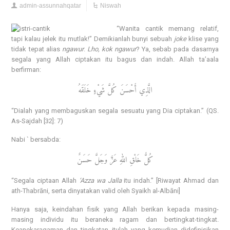
admin-assunnahqatar
Niswah
“Wanita cantik memang relatif,
tapi kalau jelek itu mutlak!” Demikianlah bunyi sebuah
joke
klise yang
tidak tepat alias
ngawur
.
Lho, kok
ngawur
? Ya, sebab pada dasarnya
segala yang Allah ciptakan itu bagus dan indah. Allah ta’aala
berfirman:
الَّذِي أَحْسَنَ كُلَّ شَيْءٍ خَلَقَهُ
“Dialah yang membaguskan segala sesuatu yang Dia ciptakan.” (QS.
As-Sajdah [32]: 7)
Nabi ` bersabda:
كُلُّ خَلْقِ اللهِ عَزَّ وَجَلَّ حَسَنٌ
“Segala ciptaan Allah
‘Azza wa Jalla
itu indah.” [Riwayat Ahmad dan
ath-Thabrāni, serta dinyatakan valid oleh Syaikh al-Albāni]
Hanya saja, keindahan fisik yang Allah berikan kepada masing-
masing individu itu beraneka ragam dan bertingkat-tingkat.
Keanekaragaman dan tingkatan itulah yang kemudian didefinisikan