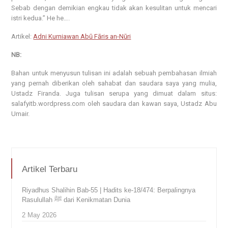
Sebab dengan demikian engkau tidak akan kesulitan untuk mencari
istri kedua.” He he….
Artikel:
Adni Kurniawan Abū Fāris an-Nūri
NB:
Bahan untuk menyusun tulisan ini adalah sebuah pembahasan ilmiah
yang pernah diberikan oleh sahabat dan saudara saya yang mulia,
Ustadz Firanda. Juga tulisan serupa yang dimuat dalam situs:
salafyitb.wordpress.com oleh saudara dan kawan saya, Ustadz Abu
Umair.
Artikel Terbaru
Riyadhus Shalihin Bab-55 | Hadits ke-18/474: Berpalingnya
Rasulullah ﷺ dari Kenikmatan Dunia
2 May 2026