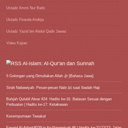
Ustadz Ammi Nur Baits
Ustadz Firanda Andirja
Ustadz Yazid bin Abdul Qadir Jawas
Video Kajian
Al-Islam: Al-Qur'an dan Sunnah
5 Golongan yang Dimuliakan Allah ﷻ [Bahasa Jawa]
Sirah Nabawiyah: Pesan-pesan Nabi ﷺ saat Ibadah Haji
Bahjah Qulubil Abrar #24: Hadits ke-16: Balasan Sesuai dengan
Perbuatan | Hadits ke-17: Ketakwaan
Kesempurnaan Tawakal
Fawaid Al-Arba&#039;in An-Nawawiyah #6 | Hadits ke-21/22/23: Jalan