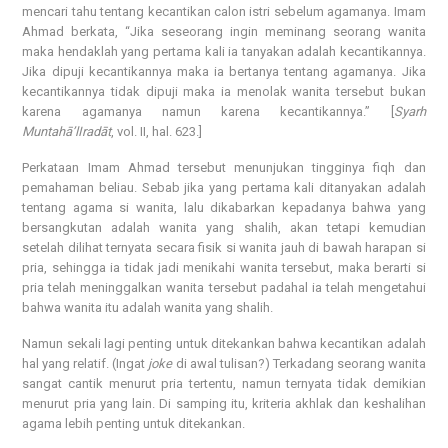
mencari tahu tentang kecantikan calon istri sebelum agamanya. Imam
Ahmad berkata, “Jika seseorang ingin meminang seorang wanita
maka hendaklah yang pertama kali ia tanyakan adalah kecantikannya.
Jika dipuji kecantikannya maka ia bertanya tentang agamanya. Jika
kecantikannya tidak dipuji maka ia menolak wanita tersebut bukan
karena agamanya namun karena kecantikannya.” [
Syarh
Muntahā’lIradāt
, vol. II, hal. 623.]
Perkataan Imam Ahmad tersebut menunjukan tingginya fiqh dan
pemahaman beliau. Sebab jika yang pertama kali ditanyakan adalah
tentang agama si wanita, lalu dikabarkan kepadanya bahwa yang
bersangkutan adalah wanita yang shalih, akan tetapi kemudian
setelah dilihat ternyata secara fisik si wanita jauh di bawah harapan si
pria, sehingga ia tidak jadi menikahi wanita tersebut, maka berarti si
pria telah meninggalkan wanita tersebut padahal ia telah mengetahui
bahwa wanita itu adalah wanita yang shalih.
Namun sekali lagi penting untuk ditekankan bahwa kecantikan adalah
hal yang relatif. (Ingat
joke
di awal tulisan?) Terkadang seorang wanita
sangat cantik menurut pria tertentu, namun ternyata tidak demikian
menurut pria yang lain. Di samping itu, kriteria akhlak dan keshalihan
agama lebih penting untuk ditekankan.