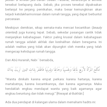
tersebut berlapang dada. Sebab, jika proses tersebut dipaksakan
berlanjut ke jenjang pernikahan, maka besar kemungkinan akan
terjadi ketidakharmonisan dalam rumah tangga, yang dapat berbuntut
perceraian.
Meskipun demikian, sikap semata-mata mencari kecantikan (
beauty
oriented
) juga kurang tepat. Sebab, sekedar pasangan cantik tidak
menjanjikan kebahagiaan. Faktor paling krusial dalam kebahagiaan
rumah tangga adalah akhlak dan keshalihan dalam beragama. Ini
adalah realitas yang tidak akan dipungkiri oleh mereka yang telah
mengecap kehidupan rumah tangga.
Dari Abū Hurairah, Nabi ` bersabda,
تُنْكَحُ المَرْأةُ لأَرْبَعِ لِمَالِهَا وَلِحَسَبِهَا وجَمَالِهَا ولِدِيْنِهَا فَاظْفَرْ بِذاتِ الدين تَرِبَتْ يَدَاك
“Wanita dinikahi karena empat perkara: karena hartanya, karena
martabatnya, karena kecantikannya, dan karena agamanya. Maka
hendaklah engkau mendapat wanita yang baik agamanya agar
engkau beruntung dan tidak merugi.” [Riwayat al-Bukhāri.]
Ada dua pendapat di kalangan ulama dalam memahami hadits ini: