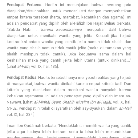
Pendapat Pertama:
Hadits ini menunjukan bahwa seorang pria
dianjurkan/disunnahkan untuk mencari istri dengan memperhatikan
empat kriteria tersebut (harta, martabat, kecantikan dan agama). Ini
adalah pendapat yang dipilih oleh al-Hāfizh Ibn Hajar. Beliau berkata,
“Sabda Nabi `: ‘
karena kecantikannya
‘ merupakan dalil bahwa
dianjurkan untuk menikahi wanita yang jelita. Kecuali jika terjadi
kontradiksi antara wanita yang cantik jelita namun tidak shalih dan
wanita yang shalih namun tidak cantik jelita (maka diutamakan yang
shalih meskipun tidak cantik). Jika keduanya sama dalam hal
keshalihan maka yang cantik jelita lebih utama (untuk dinikahi)….”
[Lihat
al-Fath
, vol. IX, hal. 135].
Pendapat Kedua:
Hadits tersebut hanya menyebut realitas yang terjadi
di masyarakat, bahwa wanita dinikahi karena empat kriteria tadi. Dan
kriteria yang dianjurkan dalam menikahi wanita hanyalah karena
kebaikan agamanya. Ini adalah pendapat yang dipilih oleh Imam an-
Nawawi. [Lihat
al-Minhāj Syarh Shahīh Muslim Ibn al-Hajjāj
, vol. X, hal.
51-52. Pendapat ini telah diisyaratkan oleh asy-Syaukani dalam
an-Nail
vol. IX, hal. 234.]
Imam Ibn Qudāmah berkata, “Hendaklah ia memilih wanita yang cantik
jelita agar hatinya lebih tentram serta ia bisa lebih menundukkan
pandangannya dan kecintaannya (
mawaddah
) kepadanya akan