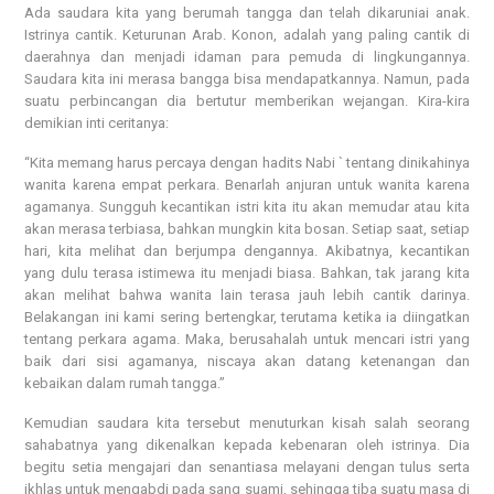
Ada saudara kita yang berumah tangga dan telah dikaruniai anak.
Istrinya cantik. Keturunan Arab. Konon, adalah yang paling cantik di
daerahnya dan menjadi idaman para pemuda di lingkungannya.
Saudara kita ini merasa bangga bisa mendapatkannya. Namun, pada
suatu perbincangan dia bertutur memberikan wejangan. Kira-kira
demikian inti ceritanya:
“Kita memang harus percaya dengan hadits Nabi ` tentang dinikahinya
wanita karena empat perkara. Benarlah anjuran untuk wanita karena
agamanya. Sungguh kecantikan istri kita itu akan memudar atau kita
akan merasa terbiasa, bahkan mungkin kita bosan. Setiap saat, setiap
hari, kita melihat dan berjumpa dengannya. Akibatnya, kecantikan
yang dulu terasa istimewa itu menjadi biasa. Bahkan, tak jarang kita
akan melihat bahwa wanita lain terasa jauh lebih cantik darinya.
Belakangan ini kami sering bertengkar, terutama ketika ia diingatkan
tentang perkara agama. Maka, berusahalah untuk mencari istri yang
baik dari sisi agamanya, niscaya akan datang ketenangan dan
kebaikan dalam rumah tangga.”
Kemudian saudara kita tersebut menuturkan kisah salah seorang
sahabatnya yang dikenalkan kepada kebenaran oleh istrinya. Dia
begitu setia mengajari dan senantiasa melayani dengan tulus serta
ikhlas untuk mengabdi pada sang suami, sehingga tiba suatu masa di