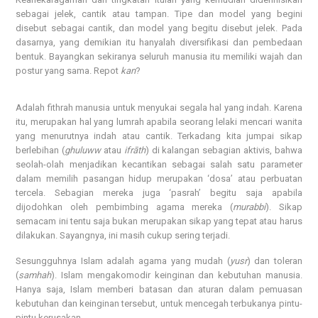
sebagai jelek, cantik atau tampan. Tipe dan model yang begini
disebut sebagai cantik, dan model yang begitu disebut jelek. Pada
dasarnya, yang demikian itu hanyalah diversifikasi dan pembedaan
bentuk. Bayangkan sekiranya seluruh manusia itu memiliki wajah dan
postur yang sama. Repot
kan
?
Adalah fithrah manusia untuk menyukai segala hal yang indah. Karena
itu, merupakan hal yang lumrah apabila seorang lelaki mencari wanita
yang menurutnya indah atau cantik. Terkadang kita jumpai sikap
berlebihan (
ghuluww
atau
ifrāth
) di kalangan sebagian aktivis, bahwa
seolah-olah menjadikan kecantikan sebagai salah satu parameter
dalam memilih pasangan hidup merupakan ‘dosa’ atau perbuatan
tercela. Sebagian mereka juga ‘pasrah’ begitu saja apabila
dijodohkan oleh pembimbing agama mereka (
murabbi
). Sikap
semacam ini tentu saja bukan merupakan sikap yang tepat atau harus
dilakukan. Sayangnya, ini masih cukup sering terjadi.
Sesungguhnya Islam adalah agama yang mudah (
yusr
) dan toleran
(
samhah
). Islam mengakomodir keinginan dan kebutuhan manusia.
Hanya saja, Islam memberi batasan dan aturan dalam pemuasan
kebutuhan dan keinginan tersebut, untuk mencegah terbukanya pintu-
pintu kerusakan.