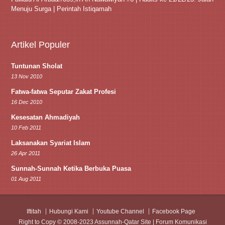
Menuju Surga | Perintah Istiqamah
Artikel Populer
Tuntunan Sholat
13 Nov 2010
Fatwa-fatwa Seputar Zakat Profesi
16 Dec 2010
Kesesatan Ahmadiyah
10 Feb 2011
Laksanakan Syariat Islam
26 Apr 2011
Sunnah-Sunnah Ketika Berbuka Puasa
01 Aug 2011
Iftitah
Hubungi Kami
Youtube Channel
Facebook Page
Right to Copy © 2008-2023 Assunnah-Qatar Site | Forum Komunikasi