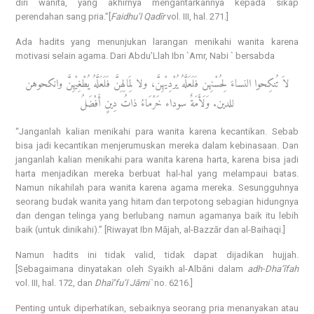
diri wanita, yang akhirnya mengantarkannya kepada sikap
perendahan sang pria.”[
Faidhu’l Qadīr
vol. III, hal. 271.]
Ada hadits yang menunjukan larangan menikahi wanita karena
motivasi selain agama. Dari Abdu’Llah Ibn `Amr, Nabi ` bersabda
لاَ تُنكِحوا النساءَ لِحُسْنِهن فَلَعَلَّهُ يُرْدِيْهِنَّ، ولا لِمَالِهِنَّ فَلَعَلَّهُ يُطْغِيْهِنَّ وانكحوهن
للدين. وَلَأَمَةٌ سوداء خَرْمَاءُ ذاتُ دِينٍ أَفْضَلُ
“Janganlah kalian menikahi para wanita karena kecantikan. Sebab
bisa jadi kecantikan menjerumuskan mereka dalam kebinasaan. Dan
janganlah kalian menikahi para wanita karena harta, karena bisa jadi
harta menjadikan mereka berbuat hal-hal yang melampaui batas.
Namun nikahilah para wanita karena agama mereka. Sesungguhnya
seorang budak wanita yang hitam dan terpotong sebagian hidungnya
dan dengan telinga yang berlubang namun agamanya baik itu lebih
baik (untuk dinikahi).” [Riwayat Ibn Mājah, al-Bazzār dan al-Baihaqi.]
Namun hadits ini tidak valid, tidak dapat dijadikan hujjah.
[Sebagaimana dinyatakan oleh Syaikh al-Albāni dalam
adh-Dha’īfah
vol. III, hal. 172, dan
Dhaī’fu’l Jāmi`
no. 6216.]
Penting untuk diperhatikan, sebaiknya seorang pria menanyakan atau