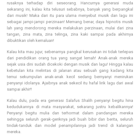
rusaknya terhadap diri seseorang. Hancurnya generasi muda
sekarang ini, kalau kita telusuri sebabnya, banyak yang berpangkal
dari musik! Maka dari itu para ulama menyebut musik dan lagu ini
sebagai jampi-jampi perzinaan! Memang benar, daya hipnotis musik
lah yang mendorong mereka melakukan perzinaan, mulai dari zina
tangan, zina mata, zina telinga, zina kaki sampai pada akhirnya
dibuktikan oleh kemaluan!
Kalau kita mau jujur, sebenarnya pangkal kerusakan ini tidak terlepas
dari pendidikan orang tua yang sangat lemah! Anak-anak mereka
sejak usia dini sudah dicekoki dengan musik dan lagu! Hingga kalau
kebetulan kita melintas di jalanan atau sebuah gang kadang kita
temui sekumpulan anak-anak kecil sedang bernyanyi menirukan
penyanyi idolanya. Ajaibnya anak sekecil itu hafal lirik lagu dari awal
sampai akhir!!
Kalau dulu, pada era generasi Salafus Shalih penyanyi begitu hina
kedudukannya di mata masyarakat, sekarang justru kebalikannya!
Penyanyi begitu mulia dan terhormat dalam pandangan mereka
sehingga seluruh gerak-geriknya jadi buah bibir dan berita, seluruh
tindak-tanduk dan model penampilannya jadi trend di kalangan
mereka.