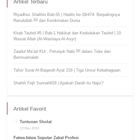
Artikel Terbaru
Riyadhus Shalihin Bab-55 | Hadits ke-18/474: Berpalingnya
Rasulullah ﷺ dari Kenikmatan Dunia
Kitab Tauhid #5 | Bab-1 Hakikat dan Kedudukan Tauhid | 10
Wasiat Allah (Al-Washaya Al-Asyr)
Zaadul Ma’ad #14 : Petunjuk Nabi ﷺ dalam Tidur dan
Bermuamalah
Tafsir Surat Al-Baqarah Ayat 218 | Tiga Unsur Kebahagiaan
Shahih Fiqh Sunnah#28 | Apakah Darah itu Najis?
Artikel Favorit
Tuntunan Sholat
13 Nov 2010
Fatwa-fatwa Seputar Zakat Profesi