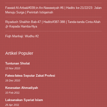
Fawaid Al-Arba&#039;in An-Nawawiyah #6 | Hadits ke-21/22/23: Jalan
Menuju Surga | Perintah Istiqamah
Riyadush Shalihin Bab-47 | Hadits#387-388 | Tanda-tanda Cinta Allah
ﷻ Kepada Hamba-Nya
Fiqh Manhaji: Wudhu #2
Artikel Populer
Tuntunan Sholat
13 Nov 2010
Fatwa-fatwa Seputar Zakat Profesi
16 Dec 2010
Kesesatan Ahmadiyah
10 Feb 2011
Laksanakan Syariat Islam
26 Apr 2011