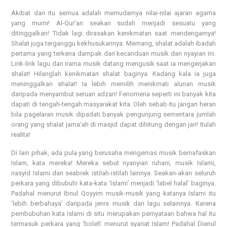
Akibat dari itu semua adalah memudarnya nilai-nilai ajaran agama
yang murni! Al-Qur’an seakan sudah menjadi sesuatu yang
ditinggalkan! Tidak lagi dirasakan kenikmatan saat mendengarnya!
Shalat juga terganggu kekhusukannya. Memang, shalat adalah ibadah
pertama yang terkena dampak dari kecanduan musik dan nyayian ini.
Lirik-lirik lagu dan irama musik datang mengusik saat ia mengerjakan
shalat! Hilanglah kenikmatan shalat baginya. Kadang kala ia juga
meninggalkan shalat! Ia lebih memilih menikmati alunan musik
daripada menyambut seruan adzan! Fenomena seperti ini banyak kita
dapati di tengah-tengah masyarakat kita. Oleh sebab itu jangan heran
bila pagelaran musik dipadati banyak pengunjung sementara jumlah
orang yang shalat jama’ah di masjid dapat dihitung dengan jari! Itulah
realita!
Di lain pihak, ada pula yang berusaha mengemas musik bernafaskan
Islam, kata mereka! Mereka sebut nyanyian ruhani, musik Islami,
nasyid Islami dan seabrek istilah-istilah lainnya. Seakan-akan seluruh
perkara yang dibubuhi kata-kata ‘Islami’ menjadi ‘label halal’ baginya.
Padahal menurut Ibnul Qoyyim musik-musik yang katanya Islami itu
‘lebih berbahaya’ daripada jenis musik dan lagu selainnya. Karena
pembubuhan kata Islami di situ merupakan pernyataan bahwa hal itu
termasuk perkara yang ‘boleh’ menurut syariat Islam! Padahal Dienul