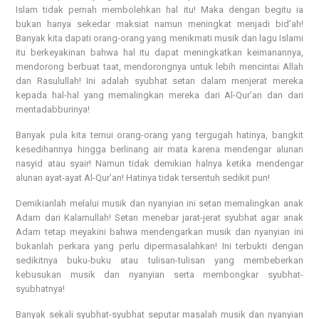
Islam tidak pernah membolehkan hal itu! Maka dengan begitu ia
bukan hanya sekedar maksiat namun meningkat menjadi bid’ah!
Banyak kita dapati orang-orang yang menikmati musik dan lagu Islami
itu berkeyakinan bahwa hal itu dapat meningkatkan keimanannya,
mendorong berbuat taat, mendorongnya untuk lebih mencintai Allah
dan Rasulullah! Ini adalah syubhat setan dalam menjerat mereka
kepada hal-hal yang memalingkan mereka dari Al-Qur’an dan dari
mentadabburinya!
Banyak pula kita temui orang-orang yang tergugah hatinya, bangkit
kesedihannya hingga berlinang air mata karena mendengar alunan
nasyid atau syair! Namun tidak demikian halnya ketika mendengar
alunan ayat-ayat Al-Qur’an! Hatinya tidak tersentuh sedikit pun!
Demikianlah melalui musik dan nyanyian ini setan memalingkan anak
Adam dari Kalamullah! Setan menebar jarat-jerat syubhat agar anak
Adam tetap meyakini bahwa mendengarkan musik dan nyanyian ini
bukanlah perkara yang perlu dipermasalahkan! Ini terbukti dengan
sedikitnya buku-buku atau tulisan-tulisan yang membeberkan
kebusukan musik dan nyanyian serta membongkar syubhat-
syubhatnya!
Banyak sekali syubhat-syubhat seputar masalah musik dan nyanyian