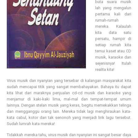
buta suara musik
lah yang mengalun
pertama kali dari
rumah-rumah
mereka. Kalaulah
kita data satu
persatu, hampir di
setiap rumah kita
temui kaset atau CD
musik, karaoke dan
sejenisnya! Itulah
realita kita!
Virus musik dan nyanyian yang tersebar di kalangan masyarakat kita
sudah mencapai titik yang sangat membahayakan. Bahaya itu dapat
kita lihat dari maraknya penjualan cd-cd musik dan karaoke yang
menjamur di kaki-kaki lima, mal-mal dan tempat-tempat umum
lainnya. Dengan stelan musik yang keras, begitu memekakkan telinga
dan mengganggu orang lain. Mereka tidak lagi menghiraukan kata-
kata cabul, kotor dan tak senonoh yang menjadi lirik lagu tersebut.
Sudah lumrah kata mereka!
Tidakkah mereka tahu, virus musik dan nyanyian ini sangat besar daya