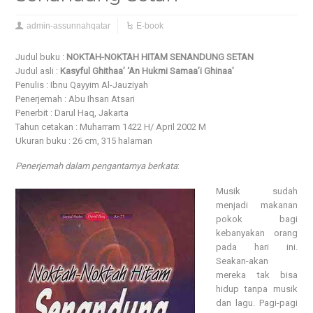
admin-assunnahqatar
E-book
Judul buku :
NOKTAH-NOKTAH HITAM SENANDUNG SETAN
Judul asli :
Kasyful Ghithaa’ ‘An Hukmi Samaa’i Ghinaa’
Penulis : Ibnu Qayyim Al-Jauziyah
Penerjemah : Abu Ihsan Atsari
Penerbit : Darul Haq, Jakarta
Tahun cetakan : Muharram 1422 H/ April 2002 M
Ukuran buku : 26 cm, 315 halaman
Penerjemah dalam pengantarnya berkata
:
Musik sudah
menjadi makanan
pokok bagi
kebanyakan orang
pada hari ini.
Seakan-akan
mereka tak bisa
hidup tanpa musik
dan lagu. Pagi-pagi