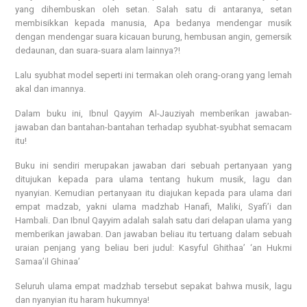
yang dihembuskan oleh setan. Salah satu di antaranya, setan
membisikkan kepada manusia, Apa bedanya mendengar musik
dengan mendengar suara kicauan burung, hembusan angin, gemersik
dedaunan, dan suara-suara alam lainnya?!
Lalu syubhat model seperti ini termakan oleh orang-orang yang lemah
akal dan imannya.
Dalam buku ini, Ibnul Qayyim Al-Jauziyah memberikan jawaban-
jawaban dan bantahan-bantahan terhadap syubhat-syubhat semacam
itu!
Buku ini sendiri merupakan jawaban dari sebuah pertanyaan yang
ditujukan kepada para ulama tentang hukum musik, lagu dan
nyanyian. Kemudian pertanyaan itu diajukan kepada para ulama dari
empat madzab, yakni ulama madzhab Hanafi, Maliki, Syafi’i dan
Hambali. Dan Ibnul Qayyim adalah salah satu dari delapan ulama yang
memberikan jawaban. Dan jawaban beliau itu tertuang dalam sebuah
uraian penjang yang beliau beri judul: Kasyful Ghithaa’ ‘an Hukmi
Samaa’il Ghinaa’
Seluruh ulama empat madzhab tersebut sepakat bahwa musik, lagu
dan nyanyian itu haram hukumnya!