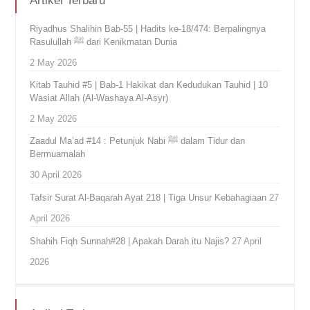
Artikel Terbaru
Riyadhus Shalihin Bab-55 | Hadits ke-18/474: Berpalingnya
Rasulullah ﷺ dari Kenikmatan Dunia
2 May 2026
Kitab Tauhid #5 | Bab-1 Hakikat dan Kedudukan Tauhid | 10
Wasiat Allah (Al-Washaya Al-Asyr)
2 May 2026
Zaadul Ma’ad #14 : Petunjuk Nabi ﷺ dalam Tidur dan
Bermuamalah
30 April 2026
Tafsir Surat Al-Baqarah Ayat 218 | Tiga Unsur Kebahagiaan
27
April 2026
Shahih Fiqh Sunnah#28 | Apakah Darah itu Najis?
27 April
2026