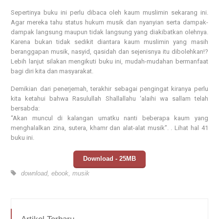
Sepertinya buku ini perlu dibaca oleh kaum muslimin sekarang ini.
Agar mereka tahu status hukum musik dan nyanyian serta dampak-
dampak langsung maupun tidak langsung yang diakibatkan olehnya.
Karena bukan tidak sedikit diantara kaum muslimin yang masih
beranggapan musik, nasyid, qasidah dan sejenisnya itu dibolehkan!?
Lebih lanjut silakan mengikuti buku ini, mudah-mudahan bermanfaat
bagi diri kita dan masyarakat.
Demikian dari penerjemah, terakhir sebagai pengingat kiranya perlu
kita ketahui bahwa Rasulullah Shallallahu ‘alaihi wa sallam telah
bersabda:
“Akan muncul di kalangan umatku nanti beberapa kaum yang
menghalalkan zina, sutera, khamr dan alat-alat musik”. . Lihat hal 41
buku ini.
Download - 25MB
download
,
ebook
,
musik