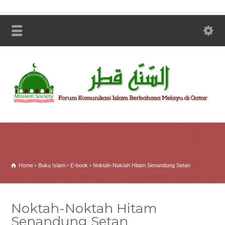
Home
Buku Islam
E-book
Noktah-Noktah Hitam Senandung Setan
Noktah-Noktah Hitam
Senandung Setan