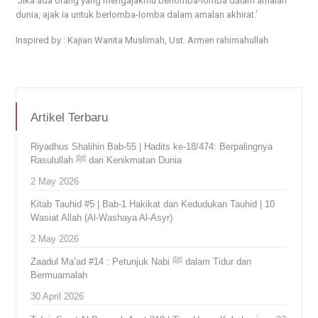
‘Jika ada orang yang mengajakmu berlomba-lomba dalam amalan
dunia, ajak ia untuk berlomba-lomba dalam amalan akhirat.’
Inspired by : Kajian Wanita Muslimah, Ust. Armen rahimahullah
Artikel Terbaru
Riyadhus Shalihin Bab-55 | Hadits ke-18/474: Berpalingnya
Rasulullah ﷺ dari Kenikmatan Dunia
2 May 2026
Kitab Tauhid #5 | Bab-1 Hakikat dan Kedudukan Tauhid | 10
Wasiat Allah (Al-Washaya Al-Asyr)
2 May 2026
Zaadul Ma’ad #14 : Petunjuk Nabi ﷺ dalam Tidur dan
Bermuamalah
30 April 2026