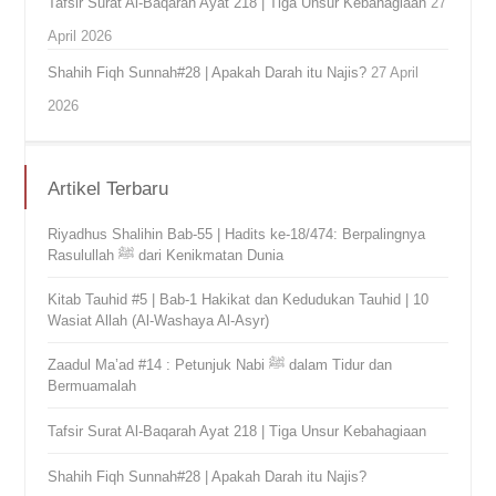
Tafsir Surat Al-Baqarah Ayat 218 | Tiga Unsur Kebahagiaan
27
April 2026
Shahih Fiqh Sunnah#28 | Apakah Darah itu Najis?
27 April
2026
Artikel Terbaru
Riyadhus Shalihin Bab-55 | Hadits ke-18/474: Berpalingnya
Rasulullah ﷺ dari Kenikmatan Dunia
Kitab Tauhid #5 | Bab-1 Hakikat dan Kedudukan Tauhid | 10
Wasiat Allah (Al-Washaya Al-Asyr)
Zaadul Ma’ad #14 : Petunjuk Nabi ﷺ dalam Tidur dan
Bermuamalah
Tafsir Surat Al-Baqarah Ayat 218 | Tiga Unsur Kebahagiaan
Shahih Fiqh Sunnah#28 | Apakah Darah itu Najis?