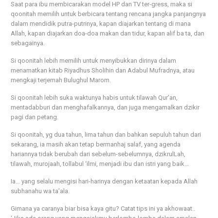
Saat para ibu membicarakan model HP dan TV ter-gress, maka si
qoonitah memilih untuk berbicara tentang rencana jangka panjangnya
dalam mendidik putra-putrinya, kapan diajarkan tentang di mana
Allah, kapan diajarkan doa-doa makan dan tidur, kapan alif ba ta, dan
sebagainya.
Si qoonitah lebih memilih untuk menyibukkan dirinya dalam
menamatkan kitab Riyadhus Sholihin dan Adabul Mufradnya, atau
mengkaji terjemah Bulughul Marom.
Si qoonitah lebih suka waktunya habis untuk tilawah Qur’an,
mentadabburi dan menghafalkannya, dan juga mengamalkan dzikir
pagi dan petang.
Si qoonitah, yg dua tahun, lima tahun dan bahkan sepuluh tahun dari
sekarang, ia masih akan tetap bermanhaj salaf, yang agenda
hariannya tidak berubah dari sebelum-sebelumnya, dzikrulLah,
tilawah, murojaah, tollabul ‘ilmi, menjadi ibu dan istri yang baik…
Ia… yang selalu mengisi hari-harinya dengan ketaatan kepada Allah
subhanahu wa ta’ala.
Gimana ya caranya biar bisa kaya gitu? Catat tips ini ya akhowaat..