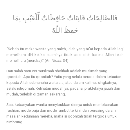
فَالصَّالِحَاتُ قَانِتَاتٌ حَافِظَاتٌ لِّلْغَيْبِ بِمَا
حَفِظَ اللّهُ
“Sebab itu maka wanita yang saleh, ialah yang ta’at kepada Allah lagi
memelihara diri ketika suaminya tidak ada, oleh karena Allah telah
memelihara (mereka).” (An-Nisaa: 34)
Dan salah satu ciri muslimah sholihah adalah muslimah yang
qoonitah. Apa itu qoonitah?
Yaitu yang selalu berada dalam ketaatan
kepada Allah subhanahu wa ta’ala, atau dalam kalimat singkatnya,
selalu istiqomah. Kelihatan mudah ya, padahal prakteknya jauuh dari
mudah, terlebih di zaman sekarang.
Saat kebanyakan wanita menyibukkan dirinya untuk membicarakan
fashion, mode baju dan mode rambut terkini, dan bersaing dalam
masalah keduniaan mereka, maka si qoonitah tidak tergoda untuk
nimbrung.