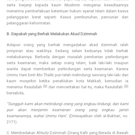
serta berjanji kepada kaum Muslimin mengenai kesediaannya
menerima pemberlakuan ketentuan hukum syariat Islam dalam kasus
pelanggaran berat seperti: Kasus pembunuhan, pencurian dan
pelanggaran kehormatan.
B. Siapakah yang Berhak Melakukan Akad Dzimmah
Adapun orang yang berhak mengadakan akad dzimmah ialah
pimpinan atau wakilnya. Sedang selain keduanya tidak berhak
melakukannya. Berbeda dengan masalah pemberian perlindungan
serta keamanan, maka setiap orang Islam, baik laki-laki maupun
wanita dapat memberikan perlindungan serta keamanan. Karena
Ummu Hani binti Abi Thalib pun telah melindungi seorang laki-laki dari
kaum musyrikin ketika penaklukan kota Makkah, kemudian ia
menemui Rasulullah ﷺ dan menceritakan hal itu, maka Rasulullah ﷺ
bersabda,
“Sungguh kami akan melindungi orang yang engkau lindungi, dan kami
pun akan menjamin keamanan orang yang engkau jamin
keamanannya, wahai Ummu Hani’.
(Diriwayatkan oleh al-Bukhari, no.
2171).
C. Membedakan Ahludz Dzimmah (Orang Kafir yang Berada di Bawah