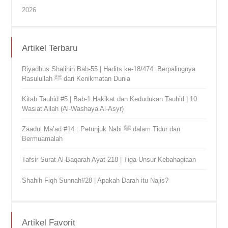
2026
Artikel Terbaru
Riyadhus Shalihin Bab-55 | Hadits ke-18/474: Berpalingnya
Rasulullah ﷺ dari Kenikmatan Dunia
Kitab Tauhid #5 | Bab-1 Hakikat dan Kedudukan Tauhid | 10
Wasiat Allah (Al-Washaya Al-Asyr)
Zaadul Ma’ad #14 : Petunjuk Nabi ﷺ dalam Tidur dan
Bermuamalah
Tafsir Surat Al-Baqarah Ayat 218 | Tiga Unsur Kebahagiaan
Shahih Fiqh Sunnah#28 | Apakah Darah itu Najis?
Artikel Favorit