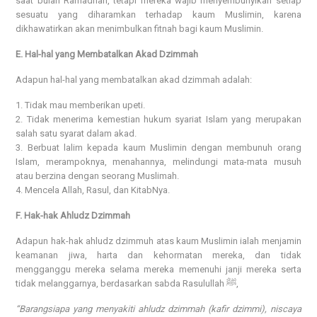
saat bulan Ramadhan, tetapi mereka wajib menyembunyikan setiap
sesuatu yang diharamkan terhadap kaum Muslimin, karena
dikhawatirkan akan menimbulkan fitnah bagi kaum Muslimin.
E. Hal-hal yang Membatalkan Akad Dzimmah
Adapun hal-hal yang membatalkan akad dzimmah adalah:
1. Tidak mau memberikan upeti.
2. Tidak menerima kemestian hukum syariat Islam yang merupakan
salah satu syarat dalam akad.
3. Berbuat lalim kepada kaum Muslimin dengan membunuh orang
Islam, merampoknya, menahannya, melindungi mata-mata musuh
atau berzina dengan seorang Muslimah.
4. Mencela Allah, Rasul, dan KitabNya.
F. Hak-hak Ahludz Dzimmah
Adapun hak-hak ahludz dzimmuh atas kaum Muslimin ialah menjamin
keamanan jiwa, harta dan kehormatan mereka, dan tidak
mengganggu mereka selama mereka memenuhi janji mereka serta
tidak melanggarnya, berdasarkan sabda Rasulullah ﷺ,
“Barangsiapa yang menyakiti ahludz dzimmah (kafir dzimmi), niscaya