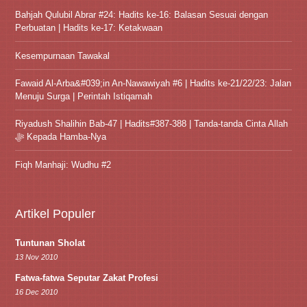
Bahjah Qulubil Abrar #24: Hadits ke-16: Balasan Sesuai dengan
Perbuatan | Hadits ke-17: Ketakwaan
Kesempurnaan Tawakal
Fawaid Al-Arba&#039;in An-Nawawiyah #6 | Hadits ke-21/22/23: Jalan
Menuju Surga | Perintah Istiqamah
Riyadush Shalihin Bab-47 | Hadits#387-388 | Tanda-tanda Cinta Allah
ﷻ Kepada Hamba-Nya
Fiqh Manhaji: Wudhu #2
Artikel Populer
Tuntunan Sholat
13 Nov 2010
Fatwa-fatwa Seputar Zakat Profesi
16 Dec 2010