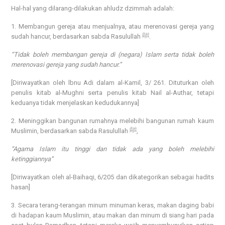
Hal-hal yang dilarang-dilakukan ahludz dzimmah adalah:
1. Membangun gereja atau menjualnya, atau merenovasi gereja yang
sudah hancur, berdasarkan sabda Rasulullah ﷺ.
“Tidak boleh membangan gereja di (negara) Islam serta tidak boleh
merenovasi gereja yang sudah hancur.”
[Diriwayatkan oleh lbnu Adi dalam al-Kamil, 3/ 261. Dituturkan oleh
penulis kitab al-Mughni serta penulis kitab Nail al-Authar, tetapi
keduanya tidak menjelaskan kedudukannya]
2. Meninggikan bangunan rumahnya melebihi bangunan rumah kaum
Muslimin, berdasarkan sabda Rasulullah ﷺ,
“Agama Islam itu tinggi dan tidak ada yang boleh melebihi
ketinggiannya”
[Diriwayatkan oleh al-Baihaqi, 6/205 dan dikategorikan sebagai hadits
hasan]
3. Secara terang-terangan minum minuman keras, makan daging babi
di hadapan kaum Muslimin, atau makan dan minum di siang hari pada