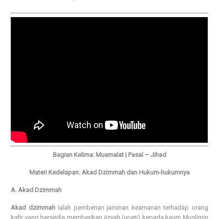
Bagian Kelima: Muamalat | Pasal – Jihad
Materi Kedelapan: Akad Dzimmah dan Hukum-hukumnya
A. Akad Dzimmah
Akad dzimmah
ialah pemberian jaminan keamanan terhadap orang
kafir yang bersedia memberikan jizyah (upeti) kepada kaum Muslimin