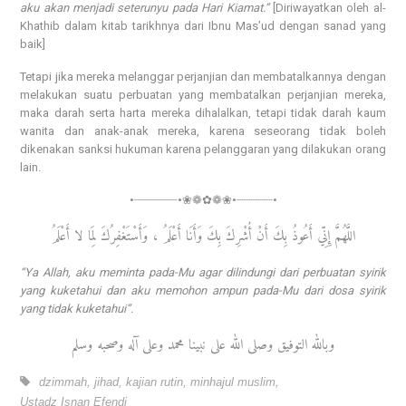
aku akan menjadi seterunyu pada Hari Kiamat.”
[Diriwayatkan oleh al-
Khathib dalam kitab tarikhnya dari Ibnu Mas’ud dengan sanad yang
baik]
Tetapi jika mereka melanggar perjanjian dan membatalkannya dengan
melakukan suatu perbuatan yang membatalkan perjanjian mereka,
maka darah serta harta mereka dihalalkan, tetapi tidak darah kaum
wanita dan anak-anak mereka, karena seseorang tidak boleh
dikenakan sanksi hukuman karena pelanggaran yang dilakukan orang
lain.
•┈┈┈┈┈┈•❀❁✿❁❀•┈┈┈┈┈•
اللَّهُمَّ إِنِّي أَعُوذُ بِكَ أَنْ أُشْرِكَ بِكَ وَأَنَا أَعْلَمُ ، وَأَسْتَغْفِرُكَ لِمَا لا أَعْلَمُ
“Ya Allah, aku meminta pada-Mu agar dilindungi dari perbuatan syirik
yang kuketahui dan aku memohon ampun pada-Mu dari dosa syirik
yang tidak kuketahui”.
وبالله التوفيق وصلى الله على نبينا محمد وعلى آله وصحبه وسلم
dzimmah
,
jihad
,
kajian rutin
,
minhajul muslim
,
Ustadz Isnan Efendi