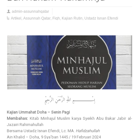
admin-assunnahqatar
Artikel
,
Assunnah Qatar
,
Fiqh
,
Kajian Rutin
,
Ustadz Isnan Efendi
بِسْــــــــــــــــــمِ اللهِ الرَّحْمَنِ الرَّحِيْمِ
Kajian Ummahat Doha – Senin Pagi
Membahas:
Kitab Minhajul Muslim karya Syeikh Abu Bakar Jabir al-
Jazairi Rahimahullah
Bersama Ustadz Isnan Efendi, Lc. MA.
Hafidzahullah
Ain Khalid – Doha, 9 Sya’ban 1445 / 19 Februari 2024