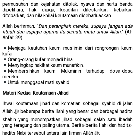
permusuhan dan kejahatan ditolak, nyawa dan harta benda
dipelihara, hak dijaga, keadilan dilestarikan, kebaikan
dítebarkan, dan nilai-nilai keutamaan disebarluaskan.
Allah berfirman, “
Dan perangilah mereka, supaya jangan ada
fitnah dan supaya agama itu semata-mata untuk Allah.
” (Al-
Anfal: 39)
Menjaga keutuhan kaum muslimin dari rongrongan kaum
kufar.
Orang-orang kufar menjadi hina.
Menyingkap hakikat kaum munafikin.
Membersihkan kaum Mukminin terhadap dosa-dosa
mereka.
Untuk menggapai mati syahid.
Materi Kedua: Keutamaan Jihad
Ihwal keutamaan jihad dan kematian sebagai syahid di jalan
Allâh ﷻ beberapa berita Ilahi yang benar dan berbagai hadits
shahih yang menempatkan jihad sebagai salah satu ibadah
yang teragung dan paling utama. Berita-berita Ilahi dan hadits-
hadits Nabi tersebut antara lain firman Allâh ﷻ: