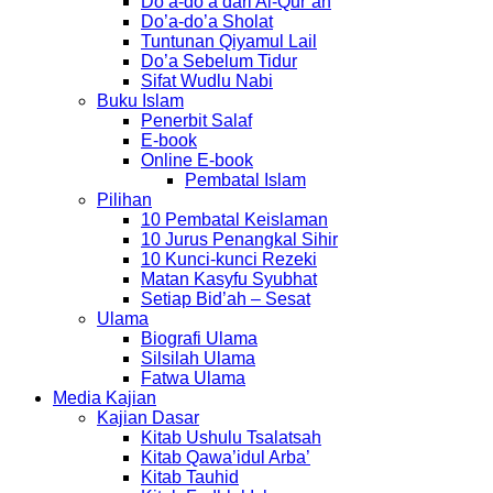
Do’a-do’a dari Al-Qur’an
Do’a-do’a Sholat
Tuntunan Qiyamul Lail
Do’a Sebelum Tidur
Sifat Wudlu Nabi
Buku Islam
Penerbit Salaf
E-book
Online E-book
Pembatal Islam
Pilihan
10 Pembatal Keislaman
10 Jurus Penangkal Sihir
10 Kunci-kunci Rezeki
Matan Kasyfu Syubhat
Setiap Bid’ah – Sesat
Ulama
Biografi Ulama
Silsilah Ulama
Fatwa Ulama
Media Kajian
Kajian Dasar
Kitab Ushulu Tsalatsah
Kitab Qawa’idul Arba’
Kitab Tauhid