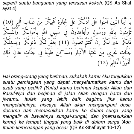
seperti suatu bangunan yang tersusun kokoh.
(QS As-Shaf
ayat 4).
يَا أَيُّهَا الَّذِينَ آمَنُوا هَلْ أَدُلُّكُمْ عَلَى تِجَارَةٍ تُنْجِيكُمْ مِنْ عَذَابٍ أَلِيمٍ (10)
تُؤْمِنُونَ بِاللَّهِ وَرَسُولِهِ وَتُجَاهِدُونَ فِي سَبِيلِ اللَّهِ بِأَمْوَالِكُمْ وَأَنْفُسِكُمْ
ذَلِكُمْ خَيْرٌ لَكُمْ إِنْ كُنْتُمْ تَعْلَمُونَ (11) يَغْفِرْ لَكُمْ ذُنُوبَكُمْ وَيُدْخِلْكُمْ
جَنَّاتٍ تَجْرِي مِنْ تَحْتِهَا الأنْهَارُ وَمَسَاكِنَ طَيِّبَةً فِي جَنَّاتِ عَدْنٍ ذَلِكَ
الْفَوْزُ الْعَظِيمُ (12)
Hai orang-orang yang beriman, sukakah kamu Aku tunjukkan
suatu perniagaan yang dapat menyelamatkan kamu dari
azab yang pedih? (Yaitu) kamu beriman kepada Allah dan
Rasul-Nya dan berjihad di jalan Allah dengan harta dan
jiwamu. Itulah yang lebih baik bagimu jika kamu
mengetahuinya, niscaya Allah akan mengampuni dosa-
dosamu dan memasukkan kamu ke dalam surga yang
mengalir di bawahnya sungai-sungai, dan (memasukkan
kamu) ke tempat tinggal yang baik di dalam surga ‘Adn.
Itulah kemenangan yang besar.
(QS As-Shaf ayat 10-12).