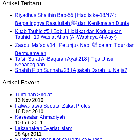
Artikel Terbaru
Riyadhus Shalihin Bab-55 | Hadits ke-18/474:
Berpalingnya Rasulullah ﷺ dari Kenikmatan Dunia
Kitab Tauhid #5 | Bab-1 Hakikat dan Kedudukan
Tauhid | 10 Wasiat Allah (Al-Washaya Al-Asyr)
Zaadul Ma’ad #14 : Petunjuk Nabi ﷺ dalam Tidur dan
Bermuamalah
Tafsir Surat Al-Baqarah Ayat 218 | Tiga Unsur
Kebahagiaan
Shahih Fiqh Sunnah#28 | Apakah Darah itu Najis?
Artikel Favorit
Tuntunan Sholat
13 Nov 2010
Fatwa-fatwa Seputar Zakat Profesi
16 Dec 2010
Kesesatan Ahmadiyah
10 Feb 2011
Laksanakan Syariat Islam
26 Apr 2011
Sunnah-Sunnah Ketika Berbuka Puasa