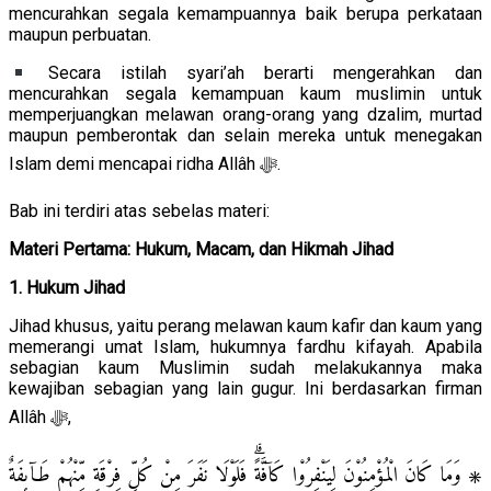
mencurahkan segala kemampuannya baik berupa perkataan
maupun perbuatan.
Secara istilah syari’ah berarti mengerahkan dan
mencurahkan segala kemampuan kaum muslimin untuk
memperjuangkan melawan orang-orang yang dzalim, murtad
maupun pemberontak dan selain mereka untuk menegakan
Islam demi mencapai ridha Allâh ﷻ.
Bab ini terdiri atas sebelas materi:
Materi Pertama: Hukum, Macam, dan Hikmah Jihad
1. Hukum Jihad
Jihad khusus, yaitu perang melawan kaum kafir dan kaum yang
memerangi umat Islam, hukumnya fardhu kifayah. Apabila
sebagian kaum Muslimin sudah melakukannya maka
kewajiban sebagian yang lain gugur. Ini berdasarkan firman
Allâh ﷻ,
۞ وَمَا كَانَ الْمُؤْمِنُوْنَ لِيَنْفِرُوْا كَاۤفَّةًۗ فَلَوْلَا نَفَرَ مِنْ كُلِّ فِرْقَةٍ مِّنْهُمْ طَاۤىِٕفَةٌ