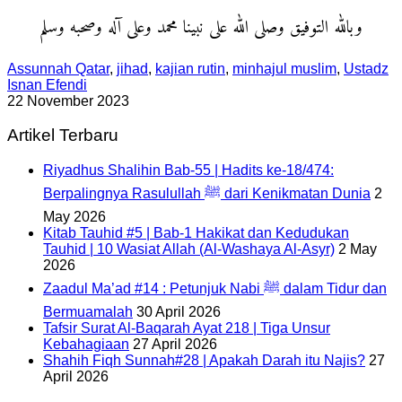
وبالله التوفيق وصلى الله على نبينا محمد وعلى آله وصحبه وسلم
Assunnah Qatar
,
jihad
,
kajian rutin
,
minhajul muslim
,
Ustadz
Isnan Efendi
22 November 2023
Artikel Terbaru
Riyadhus Shalihin Bab-55 | Hadits ke-18/474:
Berpalingnya Rasulullah ﷺ dari Kenikmatan Dunia
2
May 2026
Kitab Tauhid #5 | Bab-1 Hakikat dan Kedudukan
Tauhid | 10 Wasiat Allah (Al-Washaya Al-Asyr)
2 May
2026
Zaadul Ma’ad #14 : Petunjuk Nabi ﷺ dalam Tidur dan
Bermuamalah
30 April 2026
Tafsir Surat Al-Baqarah Ayat 218 | Tiga Unsur
Kebahagiaan
27 April 2026
Shahih Fiqh Sunnah#28 | Apakah Darah itu Najis?
27
April 2026