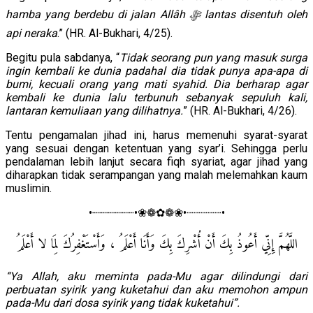
hamba yang berdebu di jalan Allâh ﷻ lantas disentuh oleh
api neraka
.” (HR. Al-Bukhari, 4/25).
Begitu pula sabdanya, “
Tidak seorang pun yang masuk surga
ingin kembali ke dunia padahal dia tidak punya apa-apa di
bumi, kecuali orang yang mati syahid. Dia berharap agar
kembali ke dunia lalu terbunuh sebanyak sepuluh kali,
lantaran kemuliaan yang dilihatnya.
” (HR. Al-Bukhari, 4/26).
Tentu pengamalan jihad ini, harus memenuhi syarat-syarat
yang sesuai dengan ketentuan yang syar’i. Sehingga perlu
pendalaman lebih lanjut secara fiqh syariat, agar jihad yang
diharapkan tidak serampangan yang malah melemahkan kaum
muslimin.
•┈┈┈┈┈┈•❀❁✿❁❀•┈┈┈┈┈•
اللَّهُمَّ إِنِّي أَعُوذُ بِكَ أَنْ أُشْرِكَ بِكَ وَأَنَا أَعْلَمُ ، وَأَسْتَغْفِرُكَ لِمَا لا أَعْلَمُ
“Ya Allah, aku meminta pada-Mu agar dilindungi dari
perbuatan syirik yang kuketahui dan aku memohon ampun
pada-Mu dari dosa syirik yang tidak kuketahui”.