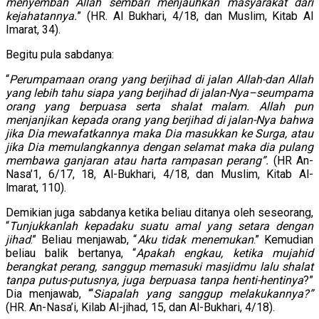
menyembah Allah sembari menjauhkan masyarakat dari
kejahatannya.
” (HR. Al Bukhari, 4/18, dan Muslim, Kitab Al
Imarat, 34).
Begitu pula sabdanya:
“
Perumpamaan orang yang berjihad di jalan Allah-dan Allah
yang lebih tahu siapa yang berjihad di jalan-Nya–seumpama
orang yang berpuasa serta shalat malam. Allah pun
menjanjikan kepada orang yang berjihad di jalan-Nya bahwa
jika Dia mewafatkannya maka Dia masukkan ke Surga, atau
jika Dia memulangkannya dengan selamat maka dia pulang
membawa ganjaran atau harta rampasan perang”.
(HR An-
Nasa’1, 6/17, 18, Al-Bukhari, 4/18, dan Muslim, Kitab Al-
lmarat, 110).
Demikian juga sabdanya ketika beliau ditanya oleh seseorang,
“
Tunjukkanlah kepadaku suatu amal yang setara dengan
jihad
.” Beliau menjawab, “
Aku tidak menemukan
.” Kemudian
beliau balik bertanya, “
Apakah engkau, ketika mujahid
berangkat perang, sanggup memasuki masjidmu lalu shalat
tanpa putus-putusnya, juga berpuasa tanpa henti-hentinya
?”
Dia menjawab, “‘
Siapalah yang sanggup melakukannya?”
(HR. An-Nasa’i, Kilab Al-jihad, 15, dan Al-Bukhari, 4/18).