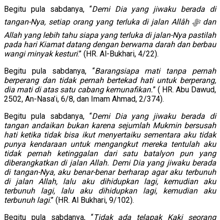
Begitu pula sabdanya, “
Demi Dia yang jiwaku berada di
tangan-Nya, setiap orang yang terluka di jalan Allâh ﷻ dan
Allah yang lebih tahu siapa yang terluka di jalan-Nya pastilah
pada hari Kiamat datang dengan berwarna darah dan berbau
wangi minyak kesturi
.” (HR. Al-Bukhari, 4/22).
Begitu pula sabdanya, “
Barangsiapa mati tanpa pernah
berperang dan tidak pernah bertekad hati untuk berperang,
dia mati di atas satu cabang kemunafikan.
” ( HR. Abu Dawud,
2502, An-Nasa’i, 6/8, dan Imam Ahmad, 2/374).
Begitu pula sabdanya, “
Demi Dia yang jiwaku berada di
tangan andaikan bukan karena sejumlah Mukmin bersusah
hati ketika tidak bisa ikut menyertaiku sementara aku tidak
punya kendaraan untuk mengangkut mereka tentulah aku
tidak pernah ketinggalan dari satu batalyon pun yang
diberangkatkan di jalan Allah. Demi Dia yang jiwaku berada
di tangan-Nya, aku benar-benar berharap agar aku terbunuh
di jalan Allah, lalu aku dihidupkan lagi, kemudian aku
terbunuh lagi, lalu aku dihidupkan lagi, kemudian aku
terbunuh lagi
.” (HR. Al Bukhari, 9/102).
Begitu pula sabdanya, “
Tidak ada telapak Kaki seorang