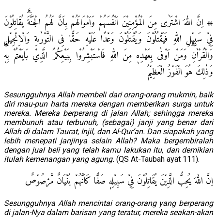
۞ اِنَّ اللّٰهَ اشْتَرٰى مِنَ الْمُؤْمِنِيْنَ اَنْفُسَهُمْ وَاَمْوَالَهُمْ بِاَنَّ لَهُمُ الْجَنَّةَۗ يُقَاتِلُوْنَ
فِيْ سَبِيْلِ اللّٰهِ فَيَقْتُلُوْنَ وَيُقْتَلُوْنَ وَعْدًا عَلَيْهِ حَقًّا فِى التَّوْرٰىةِ وَالْاِنْجِيْلِ
وَالْقُرْاٰنِۗ وَمَنْ اَوْفٰى بِعَهْدِهٖ مِنَ اللّٰهِ فَاسْتَبْشِرُوْا بِبَيْعِكُمُ الَّذِيْ بَايَعْتُمْ بِهٖۗ
وَذٰلِكَ هُوَ الْفَوْزُ الْعَظِيْمُ
Sesungguhnya Allah membeli dari orang-orang mukmin, baik
diri mau-pun harta mereka dengan memberikan surga untuk
mereka. Mereka berperang di jalan Allah; sehingga mereka
membunuh atau terbunuh, (sebagai) janji yang benar dari
Allah di dalam Taurat, Injil, dan Al-Qur’an. Dan siapakah yang
lebih menepati janjinya selain Allah? Maka bergembiralah
dengan jual beli yang telah kamu lakukan itu, dan demikian
itulah kemenangan yang agung.
(QS At-Taubah ayat 111).
اِنَّ اللّٰهَ يُحِبُّ الَّذِيْنَ يُقَاتِلُوْنَ فِيْ سَبِيْلِهٖ صَفًّا كَاَنَّهُمْ بُنْيَانٌ مَّرْصُوْصٌ
Sesungguhnya Allah mencintai orang-orang yang berperang
di jalan-Nya dalam barisan yang teratur, mereka seakan-akan