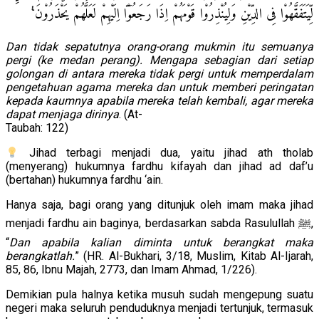
لِّيَتَفَقَّهُوْا فِى الدِّيْنِ وَلِيُنْذِرُوْا قَوْمَهُمْ اِذَا رَجَعُوْٓا اِلَيْهِمْ لَعَلَّهُمْ يَحْذَرُوْنَ ࣖ
Dan tidak sepatutnya orang-orang mukmin itu semuanya
pergi (ke medan perang). Mengapa sebagian dari setiap
golongan di antara mereka tidak pergi untuk memperdalam
pengetahuan agama mereka dan untuk memberi peringatan
kepada kaumnya apabila mereka telah kembali, agar mereka
dapat menjaga dirinya
. (At-
Taubah: 122)
Jihad terbagi menjadi dua, yaitu jihad ath tholab
(menyerang) hukumnya fardhu kifayah dan jihad ad daf’u
(bertahan) hukumnya fardhu ‘ain.
Hanya saja, bagi orang yang ditunjuk oleh imam maka jihad
menjadi fardhu ain baginya, berdasarkan sabda Rasulullah ﷺ,
“
Dan apabila kalian diminta untuk berangkat maka
berangkatlah.
” (HR. Al-Bukhari, 3/18, Muslim, Kitab Al-Ijarah,
85, 86, Ibnu Majah, 2773, dan Imam Ahmad, 1/226).
Demikian pula halnya ketika musuh sudah mengepung suatu
negeri maka seluruh penduduknya menjadi tertunjuk, termasuk