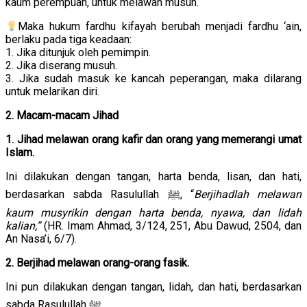
kaum perempuan, untuk melawan musuh.
Maka hukum fardhu kifayah berubah menjadi fardhu ‘ain,
berlaku pada tiga keadaan:
1. Jika ditunjuk oleh pemimpin.
2. Jika diserang musuh.
3. Jika sudah masuk ke kancah peperangan, maka dilarang
untuk melarikan diri.
2. Macam-macam Jihad
1. Jihad melawan orang kafir dan orang yang memerangi umat
Islam.
Ini dilakukan dengan tangan, harta benda, lisan, dan hati,
berdasarkan sabda Rasulullah ﷺ, “
Berjihadlah melawan
kaum musyrikin dengan harta benda, nyawa, dan lidah
kalian,”
(HR. Imam Ahmad, 3/124, 251, Abu Dawud, 2504, dan
An Nasa’i, 6/7).
2. Berjihad melawan orang-orang fasik.
Ini pun dilakukan dengan tangan, lidah, dan hati, berdasarkan
sabda Rasulullah ﷺ,