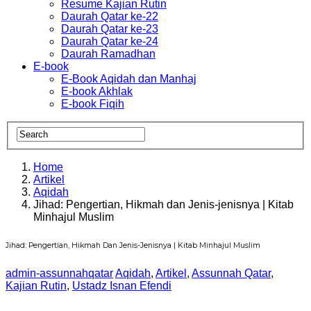
Resume Kajian Rutin
Daurah Qatar ke-22
Daurah Qatar ke-23
Daurah Qatar ke-24
Daurah Ramadhan
E-book
E-Book Aqidah dan Manhaj
E-book Akhlak
E-book Fiqih
Home
Artikel
Aqidah
Jihad: Pengertian, Hikmah dan Jenis-jenisnya | Kitab
Minhajul Muslim
Jihad: Pengertian, Hikmah Dan Jenis-Jenisnya | Kitab Minhajul Muslim
admin-assunnahqatar
Aqidah
,
Artikel
,
Assunnah Qatar
,
Kajian Rutin
,
Ustadz Isnan Efendi