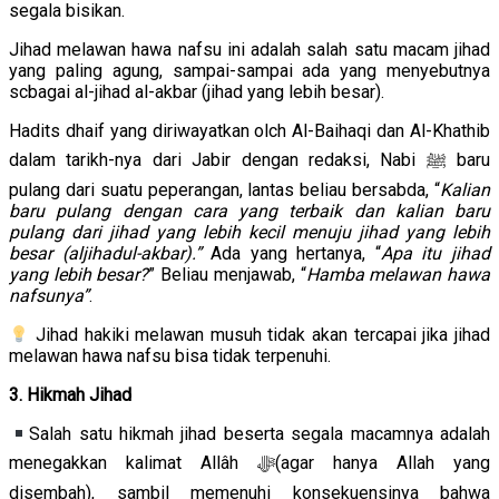
segala bisikan.
Jihad melawan hawa nafsu ini adalah salah satu macam jihad
yang paling agung, sampai-sampai ada yang menyebutnya
scbagai al-jihad al-akbar (jihad yang lebih besar).
Hadits dhaif yang diriwayatkan olch Al-Baihaqi dan Al-Khathib
dalam tarikh-nya dari Jabir dengan redaksi, Nabi ﷺ baru
pulang dari suatu peperangan, lantas beliau bersabda, “
Kalian
baru pulang dengan cara yang terbaik dan kalian baru
pulang dari jihad yang lebih kecil menuju jihad yang lebih
besar (aljihadul-akbar).”
Ada yang hertanya, “
Apa itu jihad
yang lebih besar?
” Beliau menjawab, “
Hamba melawan hawa
nafsunya”
.
Jihad hakiki melawan musuh tidak akan tercapai jika jihad
melawan hawa nafsu bisa tidak terpenuhi.
3. Hikmah Jihad
Salah satu hikmah jihad beserta segala macamnya adalah
menegakkan kalimat Allâh ﷻ(agar hanya Allah yang
disembah), sambil memenuhi konsekuensinya bahwa