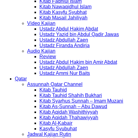
Kitab Fadhlul Islam
Kitab Nawaqidhul Islam
Kitab Kasyfu Syubhat
Kitab Masail Jahiliyah
Video Kajian
Ustadz Abdul Hakim Abdat
Ustadz Yazid bin Abdul Qadir Jawas
Ustadz Abdullah Zaen
Ustadz Firanda Andirja
Audio Kajian
Review
Ustadz Abdul Hakim bin Amir Abdat
Ustadz Abdullah Zaen
Ustadz Ammi Nur Baits
Qatar
Assunnah Qatar Channel
Kitab Tauhid
Kitab Tauhid Shahih Bukhari
Kitab Syarhus Sunnah – Imam Muzani
Kitab As-Sunnah – Abu Dawud
Kitab Aqidah Washithiyyah
Kitab Aqidah Thahawiyyah
Kitab Al-Kabair
Kasyfu Syubuhat
Jadwal Kajian Rutin