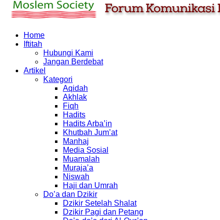
Home
Iftitah
Hubungi Kami
Jangan Berdebat
Artikel
Kategori
Aqidah
Akhlak
Fiqh
Hadits
Hadits Arba’in
Khutbah Jum’at
Manhaj
Media Sosial
Muamalah
Muraja’a
Niswah
Haji dan Umrah
Do’a dan Dzikir
Dzikir Setelah Shalat
Dzikir Pagi dan Petang