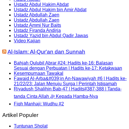
Ustadz Abdul Hakim Abdat
Ustadz Abdul Hakim bin Amir Abdat
Ustadz Abdullah Zaen
Ustadz Abdullah Zaen
Ustadz Ammi Nur Baits
Ustadz Firanda Andirja
Ustadz Yazid bin Abdul Qadir Jawas
Video Kajian
Al-Islam: Al-Qur'an dan Sunnah
Bahjah Qulubil Abrar #24: Hadits ke-16: Balasan
Sesuai dengan Perbuatan | Hadits ke-17: Ketakwaan
Kesempurnaan Tawakal
Fawaid Al-Arba&#039;in An-Nawawiyah #6 | Hadits ke-
21/22/23: Jalan Menuju Surga | Perintah Istiqamah
Riyadush Shalihin Bab-47 | Hadits#387-388 | Tanda-
tanda Cinta Allah ﷻ Kepada Hamba-Nya
Fiqh Manhaji: Wudhu #2
Artikel Populer
Tuntunan Sholat