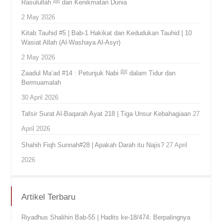
Rasulullah ﷺ dari Kenikmatan Dunia
2 May 2026
Kitab Tauhid #5 | Bab-1 Hakikat dan Kedudukan Tauhid | 10
Wasiat Allah (Al-Washaya Al-Asyr)
2 May 2026
Zaadul Ma’ad #14 : Petunjuk Nabi ﷺ dalam Tidur dan
Bermuamalah
30 April 2026
Tafsir Surat Al-Baqarah Ayat 218 | Tiga Unsur Kebahagiaan
27
April 2026
Shahih Fiqh Sunnah#28 | Apakah Darah itu Najis?
27 April
2026
Artikel Terbaru
Riyadhus Shalihin Bab-55 | Hadits ke-18/474: Berpalingnya