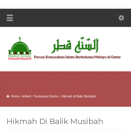
Home
Artikel
Tazkiyatun Nufus
Hikmah di Balik Musibah
Hikmah Di Balik Musibah