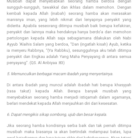
Musibah dapat menyebabkan seorang hamba berdoa dengan
sungguh-sungguh, tawakkal dan ikhlas dalam memohon. Dengan
kembali kepada Allah (inabah) seorang hamba akan merasakan
manisnya iman, yang lebih nikmat dari lenyapnya penyakit yang
diderita. Apabila seseorang ditimpa musibah baik berupa kefakiran,
penyakit dan lainnya maka hendaknya hanya berdo’a dan memohon
pertolongan kepada Allah saja sebagiamana dilakukan oleh Nabi
Ayyub ‘Alaihis Salam yang berdoa, “Dan (ingatlah kisah) Ayub, ketika
ia menyeru Rabbnya, “(Ya Rabbku), sesungguhnya aku telah ditimpa
penyakit dan Engkau adalah Yang Maha Penyayang di antara semua
penyayang”. (QS. Al Anbiyaa :83)
5. Memunculkan berbagai macam ibadah yang menyertainya.
Di antara ibadah yang muncul adalah ibadah hati berupa khasyyah
(rasa takut) kepada Allah. Berapa banyak musibah yang
menyebabkan seorang hamba menjadi istiqamah dalam agamanya,
berlari mendekat kepada Allah menjauhkan diri dari kesesatan.
6. Dapat mengikis sikap sombong, ujub dan besar kepala.
Jika seorang hamba kondisinya serba baik dan tak pernah ditimpa
musibah maka biasanya ia akan bertindak melampaui batas, lupa
awal kejadiannya dan lupa tujuan akhir dari kehidupannya. Akan tetapi