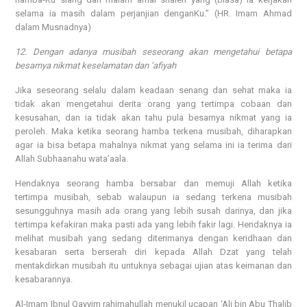
selama ia masih dalam perjanjian denganKu.” (HR. Imam Ahmad
dalam Musnadnya)
12. Dengan adanya musibah seseorang akan mengetahui betapa
besarnya nikmat keselamatan dan ‘afiyah
Jika seseorang selalu dalam keadaan senang dan sehat maka ia
tidak akan mengetahui derita orang yang tertimpa cobaan dan
kesusahan, dan ia tidak akan tahu pula besarnya nikmat yang ia
peroleh. Maka ketika seorang hamba terkena musibah, diharapkan
agar ia bisa betapa mahalnya nikmat yang selama ini ia terima dari
Allah Subhaanahu wata’aala.
Hendaknya seorang hamba bersabar dan memuji Allah ketika
tertimpa musibah, sebab walaupun ia sedang terkena musibah
sesungguhnya masih ada orang yang lebih susah darinya, dan jika
tertimpa kefakiran maka pasti ada yang lebih fakir lagi. Hendaknya ia
melihat musibah yang sedang diterimanya dengan keridhaan dan
kesabaran serta berserah diri kepada Allah Dzat yang telah
mentakdirkan musibah itu untuknya sebagai ujian atas keimanan dan
kesabarannya.
Al-Imam Ibnul Qayyim rahimahullah menukil ucapan ‘Ali bin Abu Thalib