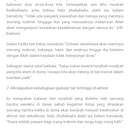
hukuman atas dosa-dosa kita. Diriwayatkan dari Abu Hurairah
Radhiallaahu anhu bahwa Nabi Shallallaahu alaihi wa Sallam
bersabda: “Tidak ada penyakit, kesedihan dan bahaya yang menimpa
seorang mukmin hinggga duri yang menusuknya melain-kan Allah
akan mengampuni kesalahan-kesalahannya dengan semua itu.” (HR.
Bukhari)
Dalam hadits lain beliau bersabda:”Cobaan senantiasa akan menimpa
seorang mukmin, keluarga, harta dan anaknya hingga dia bertemu
dengan Allah dalam keadaan tidak mempunyai dosa.”
Sebagian ulama salaf berkata, “Kalau bukan karena musibah-musibah
yang kita alami di dunia, niscaya kita akan datang di hari kiamat dalam
keadaan pailit.”
2. Mendapatkan kebahagiaan (pahala) tak terhingga di akhirat.
Itu merupakan balasan dari musibah yang diderita oleh seorang
hamba sewaktu di dunia, sebab kegetiran hidup yang dirasakan
seorang hamba ketika di dunia akan berubah menjadi kenikmatan di
akhirat dan sebaliknya. Nabi Shallallaahu alaihi wa Sallam bersabda,
“Dunia adalah penjara bagi orang mukmin dan surga bagi orang kafir.”