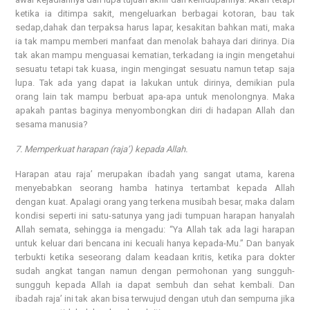
ketika ia ditimpa sakit, mengeluarkan berbagai kotoran, bau tak
sedap,dahak dan terpaksa harus lapar, kesakitan bahkan mati, maka
ia tak mampu memberi manfaat dan menolak bahaya dari dirinya. Dia
tak akan mampu menguasai kematian, terkadang ia ingin mengetahui
sesuatu tetapi tak kuasa, ingin mengingat sesuatu namun tetap saja
lupa. Tak ada yang dapat ia lakukan untuk dirinya, demikian pula
orang lain tak mampu berbuat apa-apa untuk menolongnya. Maka
apakah pantas baginya menyombongkan diri di hadapan Allah dan
sesama manusia?
7. Memperkuat harapan (raja’) kepada Allah.
Harapan atau raja’ merupakan ibadah yang sangat utama, karena
menyebabkan seorang hamba hatinya tertambat kepada Allah
dengan kuat. Apalagi orang yang terkena musibah besar, maka dalam
kondisi seperti ini satu-satunya yang jadi tumpuan harapan hanyalah
Allah semata, sehingga ia mengadu: “Ya Allah tak ada lagi harapan
untuk keluar dari bencana ini kecuali hanya kepada-Mu.” Dan banyak
terbukti ketika seseorang dalam keadaan kritis, ketika para dokter
sudah angkat tangan namun dengan permohonan yang sungguh-
sungguh kepada Allah ia dapat sembuh dan sehat kembali. Dan
ibadah raja’ ini tak akan bisa terwujud dengan utuh dan sempurna jika