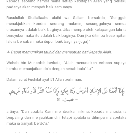
kepada seorang hamba maka setiap ketetapan Allah yang berlaku
padanya akan menjadi baik semuanya.
Rasulullah Shallallaahu alaihi wa Sallam bersabda, “Sungguh
menakjubkan kondisi seorang mukmin, sesungguhnya semua
urusannya adalah baik baginya. Jika memperoleh kelapangan lalu ia
bersyukur maka itu adalah baik baginya. Dan jika ditimpa kesempitan
lalu ia bersabar maka itupun baik baginya (juga).”
4- Dapat memurnikan tauhid dan menautkan hati kepada Allah.
Wahab bin Munabbih berkata, “Allah menurunkan cobaan supaya
hamba memanjatkan do’a dengan sebab bala’ itu.”
Dalam surat Fushilat ayat 51 Allah berfirman,
وَإِذَآ أَنْعَمْنَا عَلَى اْلإِنسَانِ أَعْرَضَ وَنَئَا بِجَانِبِهِ وَإِذَا مَسَّهُ الشَّرُّ فَذُو دُعَآءٍ عَرِيضٍ
– فصلت:
51
artinya, “Dan apabila Kami memberikan nikmat kepada manusia, ia
berpaling dan menjauhkan diri; tetapi apabila ia ditimpa malapetaka
maka ia banyak berdo’a.”