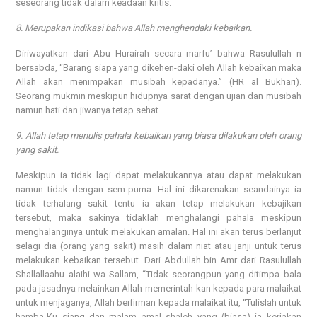
seseorang tidak dalam keadaan kritis.
8. Merupakan indikasi bahwa Allah menghendaki kebaikan.
Diriwayatkan dari Abu Hurairah secara marfu’ bahwa Rasulullah n
bersabda, “Barang siapa yang dikehen-daki oleh Allah kebaikan maka
Allah akan menimpakan musibah kepadanya.” (HR al Bukhari).
Seorang mukmin meskipun hidupnya sarat dengan ujian dan musibah
namun hati dan jiwanya tetap sehat.
9. Allah tetap menulis pahala kebaikan yang biasa dilakukan oleh orang
yang sakit.
Meskipun ia tidak lagi dapat melakukannya atau dapat melakukan
namun tidak dengan sem-purna. Hal ini dikarenakan seandainya ia
tidak terhalang sakit tentu ia akan tetap melakukan kebajikan
tersebut, maka sakinya tidaklah menghalangi pahala meskipun
menghalanginya untuk melakukan amalan. Hal ini akan terus berlanjut
selagi dia (orang yang sakit) masih dalam niat atau janji untuk terus
melakukan kebaikan tersebut. Dari Abdullah bin Amr dari Rasulullah
Shallallaahu alaihi wa Sallam, “Tidak seorangpun yang ditimpa bala
pada jasadnya melainkan Allah memerintah-kan kepada para malaikat
untuk menjaganya, Allah berfirman kepada malaikat itu, “Tulislah untuk
hamba-Ku siang dan malam amal shaleh yang (biasa) ia kerjakan