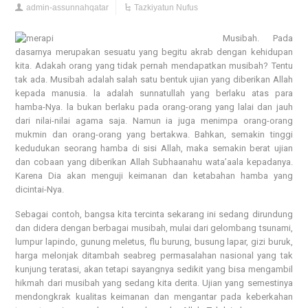
admin-assunnahqatar
Tazkiyatun Nufus
Musibah. Pada
dasarnya merupakan sesuatu yang begitu akrab dengan kehidupan
kita. Adakah orang yang tidak pernah mendapatkan musibah? Tentu
tak ada. Musibah adalah salah satu bentuk ujian yang diberikan Allah
kepada manusia. la adalah sunnatullah yang berlaku atas para
hamba-Nya. la bukan berlaku pada orang-orang yang lalai dan jauh
dari nilai-nilai agama saja. Namun ia juga menimpa orang-orang
mukmin dan orang-orang yang bertakwa. Bahkan, semakin tinggi
kedudukan seorang hamba di sisi Allah, maka semakin berat ujian
dan cobaan yang diberikan Allah Subhaanahu wata’aala kepadanya.
Karena Dia akan menguji keimanan dan ketabahan hamba yang
dicintai-Nya.
Sebagai contoh, bangsa kita tercinta sekarang ini sedang dirundung
dan didera dengan berbagai musibah, mulai dari gelombang tsunami,
lumpur lapindo, gunung meletus, flu burung, busung lapar, gizi buruk,
harga melonjak ditambah seabreg permasalahan nasional yang tak
kunjung teratasi, akan tetapi sayangnya sedikit yang bisa mengambil
hikmah dari musibah yang sedang kita derita. Ujian yang semestinya
mendongkrak kualitas keimanan dan mengantar pada keberkahan