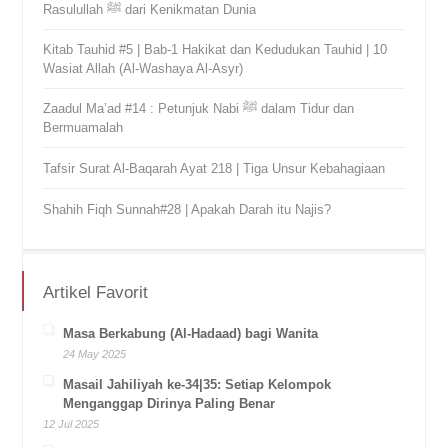
Rasulullah ﷺ dari Kenikmatan Dunia
Kitab Tauhid #5 | Bab-1 Hakikat dan Kedudukan Tauhid | 10
Wasiat Allah (Al-Washaya Al-Asyr)
Zaadul Ma’ad #14 : Petunjuk Nabi ﷺ dalam Tidur dan
Bermuamalah
Tafsir Surat Al-Baqarah Ayat 218 | Tiga Unsur Kebahagiaan
Shahih Fiqh Sunnah#28 | Apakah Darah itu Najis?
Artikel Favorit
Masa Berkabung (Al-Hadaad) bagi Wanita
24 May 2025
Masail Jahiliyah ke-34|35: Setiap Kelompok
Menganggap Dirinya Paling Benar
12 Jul 2025