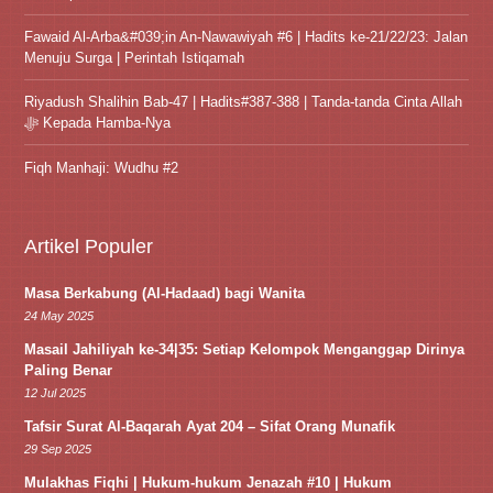
Fawaid Al-Arba&#039;in An-Nawawiyah #6 | Hadits ke-21/22/23: Jalan
Menuju Surga | Perintah Istiqamah
Riyadush Shalihin Bab-47 | Hadits#387-388 | Tanda-tanda Cinta Allah
ﷻ Kepada Hamba-Nya
Fiqh Manhaji: Wudhu #2
Artikel Populer
Masa Berkabung (Al-Hadaad) bagi Wanita
24 May 2025
Masail Jahiliyah ke-34|35: Setiap Kelompok Menganggap Dirinya
Paling Benar
12 Jul 2025
Tafsir Surat Al-Baqarah Ayat 204 – Sifat Orang Munafik
29 Sep 2025
Mulakhas Fiqhi | Hukum-hukum Jenazah #10 | Hukum