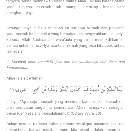
temyata sering membawa kepada murka Allah. Tak lain karena orang
yang terkena musibah tak mampu bersikap benar saat
menghadapinya.
Sesungguhnya di balik musibah itu terdapat hikmah dan pelajaran
yang banyak bagi mereka yang bersabar dan menyerahkan semuanya
kepada Allah Subhaanahu wata’aala yang telah mentakdirkan itu
semua untuk hamba-Nya, diantara hikmah yang bisa kita petik antara
lain adalah:
1. Musibah akan mendidik jiwa dan menyucikannya dari dosa dan
kemaksiatan.
Allah Ta’ala berfirman:
وَمَآأَصَابَكُم مِّن مُّصِيبَةٍ فَبِمَا كَسَبَتْ أَيْدِيكُمْ وَيَعْفُوا عَن كَثِيرٍ – الشورى:
30
artinya, “Apa saja musibah yang menimpa kamu maka disebabkan
oleh perbuatan tanganmu sendiri, dan Allah memaafkan sebagian
besar (dari kesalahan-kesalahanmu).” (QS asy Syura: 30)
Dalam ayat ini terdapat kabar gembira sekaligus ancaman jika kita
mengetahui bahwa musibah yang kita alami adalah merupakan