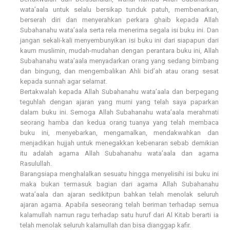
wata’aala untuk selalu bersikap tunduk patuh, membenarkan,
berserah diri dan menyerahkan perkara ghaib kepada Allah
Subahanahu wata’aala serta rela menerima segala isi buku ini. Dan
jangan sekali-kali menyembunyikan isi buku ini dari siapapun dari
kaum muslimin, mudah-mudahan dengan perantara buku ini, Allah
Subahanahu wata’aala menyadarkan orang yang sedang bimbang
dan bingung, dan mengembalikan Ahli bid’ah atau orang sesat
kepada sunnah agar selamat.
Bertakwalah kepada Allah Subahanahu wata’aala dan berpegang
teguhlah dengan ajaran yang murni yang telah saya paparkan
dalam buku ini. Semoga Allah Subahanahu wata’aala merahmati
seorang hamba dan kedua orang tuanya yang telah membaca
buku ini, menyebarkan, mengamalkan, mendakwahkan dan
menjadikan hujjah untuk menegakkan kebenaran sebab demikian
itu adalah agama Allah Subahanahu wata’aala dan agama
Rasulullah.
Barangsiapa menghalalkan sesuatu hingga menyelisihi isi buku ini
maka bukan termasuk bagian dari agama Allah Subahanahu
wata’aala dan ajaran sedikitpun bahkan telah menolak seluruh
ajaran agama. Apabila seseorang telah beriman terhadap semua
kalamullah namun ragu terhadap satu huruf dari Al Kitab berarti ia
telah menolak seluruh kalamullah dan bisa dianggap kafir.