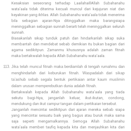
Kesaksian seseorang terhadap LaailahaillAllah Subahanahu
wata’aala tidak diterima kecuali muncul dari kejujuran niat dan
keyakinan yang ikhlas. Allah Subahanahu wata’aala tidak menerima
bila sebagian ajaran-Nya ditinggalkan maka barangsiapa
meninggalkan sebagian sunnah berarti telah meninggalkan seluruh
sunnah.
Biasakanlah sikap tunduk patuh dan hindarkanlah sikap suka
membantah dan mendebat sebab demikian itu bukan bagian dari
agama sedikitpun. Zamanmu khususnya adalah zaman fitnah
maka bertakwalah kepada Allah Subahanahu wata’aala.
Jika telah muncul fitnah maka berdiamlah di tengah rumahmu dan
menghindarlah dari keburukan fitnah. Waspadalah dari sikap
ta’ashub sebab segala bentuk pertikaian antar kaum muslimin
dalam urusan memperebutkan dunia adalah fitnah.
Bertakwalah kepada Allah Subahanahu wata’aala yang tiada
sekutu bagi-Nya, janganlah keluar, ikut-ikutan, condong,
mendukung dan ikut campur tangan dalam pertikaian tersebut.
Janganlah mencintai sedikitpun dari ajaran mereka sebab siapa
yang mencintai sesuatu baik yang bagus atau buruk maka sama
saja seperti mengamalkannya. Semoga Allah Subahanahu
wata’aala memberi taufiq kepada kita dan menjauhkan kita dari