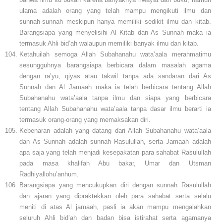
ulama adalah orang yang telah mampu mengikuti ilmu dan
sunnah-sunnah meskipun hanya memiliki sedikit ilmu dan kitab.
Barangsiapa yang menyelisihi Al Kitab dan As Sunnah maka ia
termasuk Ahli bid’ah walaupun memiliki banyak ilmu dan kitab.
Ketahuilah semoga Allah Subahanahu wata’aala merahmatimu
sesungguhnya barangsiapa berbicara dalam masalah agama
dengan ra’yu, qiyas atau takwil tanpa ada sandaran dari As
Sunnah dan Al Jamaah maka ia telah berbicara tentang Allah
Subahanahu wata’aala tanpa ilmu dan siapa yang berbicara
tentang Allah Subahanahu wata’aala tanpa dasar ilmu berarti ia
termasuk orang-orang yang memaksakan diri.
Kebenaran adalah yang datang dari Allah Subahanahu wata’aala
dan As Sunnah adalah sunnah Rasulullah, serta Jamaah adalah
apa saja yang telah menjadi kesepakatan para sahabat Rasulullah
pada masa khalifah Abu bakar, Umar dan Utsman
Radhiyallohu’anhum.
Barangsiapa yang mencukupkan diri dengan sunnah Rasulullah
dan ajaran yang dipraktekkan oleh para sahabat serta selalu
meniti di atas Al jamaah, pasli ia akan mampu mengalahkan
seluruh Ahli bid’ah dan badan bisa istirahat serta agamanya