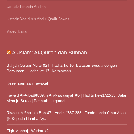
Ustadz Firanda Andirja
Ustadz Yazid bin Abdul Qadir Jawas
Video Kajian
Al-Islam: Al-Qur'an dan Sunnah
Bahjah Qulubil Abrar #24: Hadits ke-16: Balasan Sesuai dengan
Perbuatan | Hadits ke-17: Ketakwaan
Kesempurnaan Tawakal
Fawaid Al-Arba&#039;in An-Nawawiyah #6 | Hadits ke-21/22/23: Jalan
Menuju Surga | Perintah Istiqamah
Riyadush Shalihin Bab-47 | Hadits#387-388 | Tanda-tanda Cinta Allah
ﷻ Kepada Hamba-Nya
Fiqh Manhaji: Wudhu #2