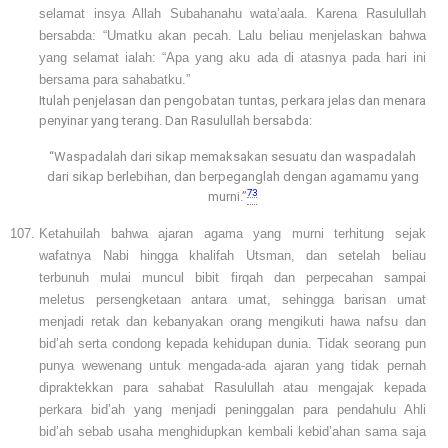
selamat insya Allah Subahanahu wata’aala. Karena Rasulullah
bersabda: “Umatku akan pecah. Lalu beliau menjelaskan bahwa
yang selamat ialah: “Apa yang aku ada di atasnya pada hari ini
bersama para sahabatku.”
Itulah penjelasan dan pengobatan tuntas, perkara jelas dan menara
penyinar yang terang. Dan Rasulullah bersabda:
“Waspadalah dari sikap memaksakan sesuatu dan waspadalah
dari sikap berlebihan, dan berpeganglah dengan agamamu yang
73
murni.”
Ketahuilah bahwa ajaran agama yang murni terhitung sejak
wafatnya Nabi hingga khalifah Utsman, dan setelah beliau
terbunuh mulai muncul bibit firqah dan perpecahan sampai
meletus persengketaan antara umat, sehingga barisan umat
menjadi retak dan kebanyakan orang mengikuti hawa nafsu dan
bid’ah serta condong kepada kehidupan dunia. Tidak seorang pun
punya wewenang untuk mengada-ada ajaran yang tidak pernah
dipraktekkan para sahabat Rasulullah atau mengajak kepada
perkara bid’ah yang menjadi peninggalan para pendahulu Ahli
bid’ah sebab usaha menghidupkan kembali kebid’ahan sama saja