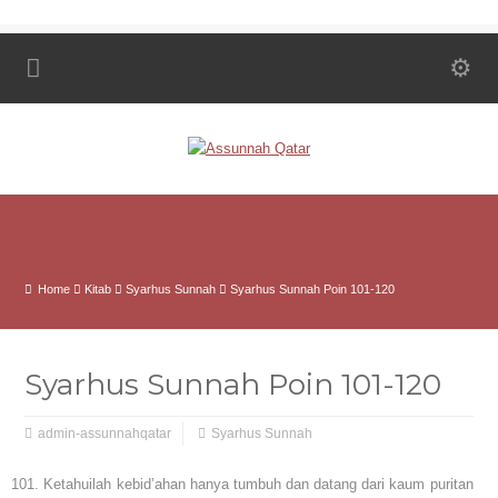
Home
Kitab
Syarhus Sunnah
Syarhus Sunnah Poin 101-120
Syarhus Sunnah Poin 101-120
admin-assunnahqatar
Syarhus Sunnah
Ketahuilah kebid’ahan hanya tumbuh dan datang dari kaum puritan