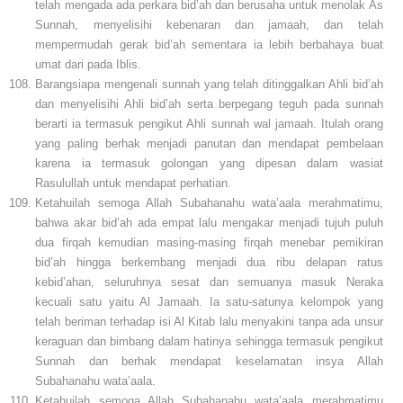
telah mengada ada perkara bid’ah dan berusaha untuk menolak As
Sunnah, menyelisihi kebenaran dan jamaah, dan telah
mempermudah gerak bid’ah sementara ia lebih berbahaya buat
umat dari pada Iblis.
Barangsiapa mengenali sunnah yang telah ditinggalkan Ahli bid’ah
dan menyelisihi Ahli bid’ah serta berpegang teguh pada sunnah
berarti ia termasuk pengikut Ahli sunnah wal jamaah. Itulah orang
yang paling berhak menjadi panutan dan mendapat pembelaan
karena ia termasuk golongan yang dipesan dalam wasiat
Rasulullah untuk mendapat perhatian.
Ketahuilah semoga Allah Subahanahu wata’aala merahmatimu,
bahwa akar bid’ah ada empat lalu mengakar menjadi tujuh puluh
dua firqah kemudian masing-masing firqah menebar pemikiran
bid’ah hingga berkembang menjadi dua ribu delapan ratus
kebid’ahan, seluruhnya sesat dan semuanya masuk Neraka
kecuali satu yaitu Al Jamaah. Ia satu-satunya kelompok yang
telah beriman terhadap isi Al Kitab lalu menyakini tanpa ada unsur
keraguan dan bimbang dalam hatinya sehingga termasuk pengikut
Sunnah dan berhak mendapat keselamatan insya Allah
Subahanahu wata’aala.
Ketahuilah semoga Allah Subahanahu wata’aala merahmatimu