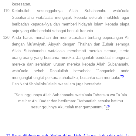
kesesatan.
Ketahuilah sesungguhnya Allah Subahanahu wata’aala
Subahanahu wata’aala mengajak kepada seluruh makhluk agar
beribadah kepada-Nya dan memberi hidayah Islam kepada siapa
saja yang dikehendaki sebagai bentuk karunia.
Anda harus menahan diri membicarakan tentang peperangan Ali
dengan Mu’awiyah, Aisyah dengan Thalhah dan Zubair semoga
Allah Subahanahu wata’aala merahmati mereka semua, serta
orang-orang yang bersama mereka. Janganlah berdebat mengenai
mereka dan serahkan urusan mereka kepada Allah Subahanahu
wata’aala sebab Rasulullah bersabda: “Janganlah anda
75
mengungkit-ungkit perkara sahabatku, besanku dan mertuaku
Dan Nabi Sholallohu’alaihi wasallam juga bersabda:
“Sesungguhnya Allah Subahanahu wata’aala Tabaraka wa Ta ‘ala
melihat Ahli Badar dan berfirman: ‘Berbuatlah sesuka hatimu
76
sesungguhnya Aku telah mengampunimu.'”
‘
—————————————
Hadits dikeluarkan oleh Muslim dalam kitab AlImarah, bab sabda nabi La