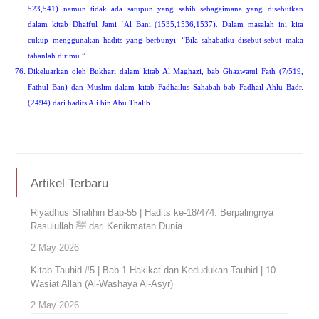
523,541) namun tidak ada satupun yang sahih sebagaimana yang disebutkan
dalam kitab Dhaiful Jami ‘Al Bani (1535,1536,1537). Dalam masalah ini kita
cukup menggunakan hadits yang berbunyi: “Bila sahabatku disebut-sebut maka
tahanlah dirimu.”
Dikeluarkan oleh Bukhari dalam kitab Al Maghazi, bab Ghazwatul Fath (7/519,
Fathul Ban) dan Muslim dalam kitab Fadhailus Sahabah bab Fadhail Ahlu Badr.
(2494) dari hadits Ali bin Abu Thalib.
Artikel Terbaru
Riyadhus Shalihin Bab-55 | Hadits ke-18/474: Berpalingnya
Rasulullah ﷺ dari Kenikmatan Dunia
2 May 2026
Kitab Tauhid #5 | Bab-1 Hakikat dan Kedudukan Tauhid | 10
Wasiat Allah (Al-Washaya Al-Asyr)
2 May 2026