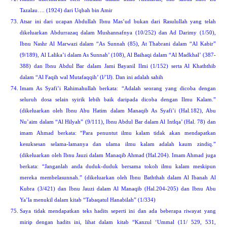
Tazalau…. (1924) dari Uqbah bin Amir
Atsar ini dari ucapan Abdullah Ibnu Mas’ud bukan dari Rasulullah yang telah
dikeluarkan Abdurrazaq dalam Mushannafnya (10/252) dan Ad Darimy (1/50),
Ibnu Nashr Al Marwazi dalam “As Sunnah (85), At Thabrani dalam “Al Kabir”
(9/189), Al Lalika’i dalam As Sunnah’ (108), Al Baihaqi dalam “Al Madkhal’ (387-
388) dan Ibnu Abdul Bar dalam Jami Bayanil Ilmi (1/152) serta Al Khaththib
dalam “Al Faqih wal Mutafaqqih’ (l/’lJ). Dan ini adalah sahih
Imam As Syafi’i Rahimahullah berkata: “Adalah seorang yang dicoba dengan
seluruh dosa selain syirik lebih baik daripada dicoba dengan Ilmu Kalam.”
(dikeluarkan oleh Ibnu Abu Hatim dalam Manaqib As Syafi’i (Hal.182), Abu
Nu’aim dalam “Al Hilyah” (9/111), Ibnu Abdul Bar dalam Al Intlqa’ (Hal. 78) dan
imam Ahmad berkata: “Para penuntut ilmu kalam tidak akan mendapatkan
kesuksesan selama-lamanya dan ulama ilmu kalam adalah kaum zindiq.”
(dikeluarkan oleh Ibnu Jauzi dalam Manaqib Ahmad (Hal.204). Imam Ahmad juga
berkata: “Janganlah anda duduk-duduk bersama tokoh ilmu kalam meskipun
mereka membelasunnah.” (dikeluarkan oleh Ibnu Baththah dalam Al Ibanah Al
Kubra (3/421) dan Ibnu Jauzi dalam Al Manaqib (Hal.204-205) dan Ibnu Abu
Ya’la menukil dalam kitab “Tabaqatul Hanabilah” (1/334)
Saya tidak mendapatkan teks hadits seperti ini dan ada beberapa riwayat yang
mirip dengan hadits ini, lihat dalam kitab “Kanzul ‘Ummal (11/ 529, 531,