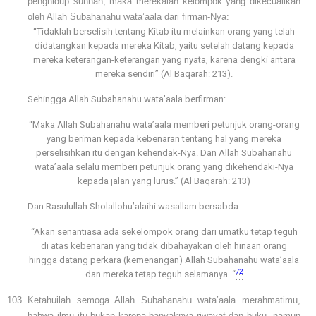
penghidup sunnah, maka merekalah kelompok yang dikecualikan
oleh Allah Subahanahu wata’aala dari firman-Nya:
“Tidaklah berselisih tentang Kitab itu melainkan orang yang telah
didatangkan kepada mereka Kitab, yaitu setelah datang kepada
mereka keterangan-keterangan yang nyata, karena dengki antara
mereka sendiri” (Al Baqarah: 213).
Sehingga Allah Subahanahu wata’aala berfirman:
“Maka Allah Subahanahu wata’aala memberi petunjuk orang-orang
yang beriman kepada kebenaran tentang hal yang mereka
perselisihkan itu dengan kehendak-Nya. Dan Allah Subahanahu
wata’aala selalu memberi petunjuk orang yang dikehendaki-Nya
kepada jalan yang lurus.” (Al Baqarah: 213)
Dan Rasulullah Sholallohu’alaihi wasallam bersabda:
“Akan senantiasa ada sekelompok orang dari umatku tetap teguh
di atas kebenaran yang tidak dibahayakan oleh hinaan orang
hingga datang perkara (kemenangan) Allah Subahanahu wata’aala
72
dan mereka tetap teguh selamanya. “
Ketahuilah semoga Allah Subahanahu wata’aala merahmatimu,
bahwa ilmu itu bukan karena banyaknya riwayat dan buku, namun