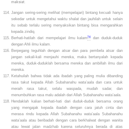
maksiat.
Jangan sering-sering melihat (mempelajari) bintang kecuali hanya
sekedar untuk mengetahui waktu shalat dan jauhilah untuk selain
itu sebab terlalu sering menyaksikan bintang bisa mengarahkan
kepada zindiq.
74
Berhati-hatilah dari mempelajari ilmu kalam
dan duduk-duduk
dengan Ahli ilmu kalam.
Berpegang teguhlah dengan atsar dan para pembela atsar dan
jangan sekali-kali menjauhi mereka, maka bertanyalah kepada
mereka, duduk-duduklah bersama mereka dan ambillah ilmu dari
mereka.
Ketahuilah bahwa tidak ada ibadah yang paling mulia dibanding
rasa takut kepada Allah Subahanahu wata’aala dan cara untuk
meraih rasa takut, selalu waspada, mudah sadar, dan
menumbuhkan rasa malu adalah dari Allah Subahanahu wata’aala.
Hendaklah kalian berhati-hati dari duduk-duduk bersama orang
yang mengajak kepada ibadah dengan cara jatuh cinta dan
merasa rindu kepada Allah Subahanahu wata’aala Subahanahu
wata’aala atau beribadah dengan cara berkhalwat dengan wanita
atau lewat jalan madzhab karena seluruhnya berada di atas