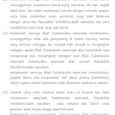
sesungguhnya seandainya orang-orang menahan diri dari segala
kebid’ahan dan tidak melampaui sunnah dengan sesuatu apapun
serta tidak melahirkan suatu pemikiran yang tidak didukung
dengan atsar dari Rasulullah Sholallohu’alaihi wasallam dan para
sahabatnya tentu tidak akan ada bid’ah.
Ketahuilah semoga Allah Subahanahu wata’aala merahmatimu
sesungguhnya tidak ada penghalang di antara seorang hamba
yang beriman sehingga dia menjadi kafir kecuali ia mengingkari
sebagian ajaran Allah Subahanahu wata’aala atau menambah atau
mengurangi atau mengingkari sebagian ayat Allah Subahanahu
wata’aala Subahanahu wata’aala atau sunnah Rasulullah
Sholallohu’alaihi wasallam.
Bertakwalah semoga Allah Subahanahu wata’aala merahmatimu,
jagalah dirimu dan waspadalah dari sikap ghuluw (berlebihan)
dalam agama sebab kebenaran tidak diperoleh sedikitpun darinya.
Seluruh yang saya tuturkan dalam buku ini berasal dari Allah
Subahanahu wata’aala Subahanahu wata’aala, Rasulullah
Sholallohu’alaihi wasallam , para sahabat dan Tabi’in serta
generasi abad ketiga hingga abad keempat.
Bertakwalah dan berusahalah, wahai hamba Allah Subahanahu