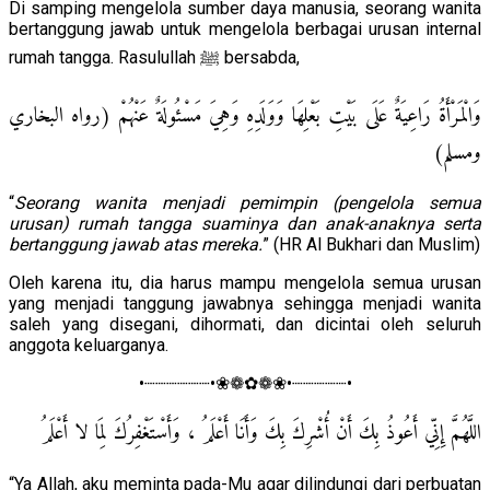
Di samping mengelola sumber daya manusia, seorang wanita
bertanggung jawab untuk mengelola berbagai urusan internal
rumah tangga. Rasulullah ﷺ bersabda,
وَالْمَرْأَةُ رَاعِيَةٌ عَلَى بَيْتِ بَعْلِهَا وَوَلَدِهِ وَهِيَ مَسْئُولَةٌ عَنْهُمْ (رواه البخاري
ومسلم)
“
Seorang wanita menjadi pemimpin (pengelola semua
urusan) rumah tangga suaminya dan anak-anaknya serta
bertanggung jawab atas mereka.
” (HR Al Bukhari dan Muslim)
Oleh karena itu, dia harus mampu mengelola semua urusan
yang menjadi tanggung jawabnya sehingga menjadi wanita
saleh yang disegani, dihormati, dan dicintai oleh seluruh
anggota keluarganya.
•┈┈┈┈┈┈•❀❁✿❁❀•┈┈┈┈┈•
اللَّهُمَّ إِنِّي أَعُوذُ بِكَ أَنْ أُشْرِكَ بِكَ وَأَنَا أَعْلَمُ ، وَأَسْتَغْفِرُكَ لِمَا لا أَعْلَمُ
“Ya Allah, aku meminta pada-Mu agar dilindungi dari perbuatan