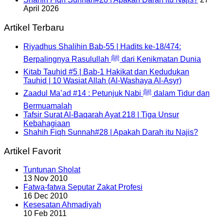
April 2026
Artikel Terbaru
Riyadhus Shalihin Bab-55 | Hadits ke-18/474:
Berpalingnya Rasulullah ﷺ dari Kenikmatan Dunia
Kitab Tauhid #5 | Bab-1 Hakikat dan Kedudukan
Tauhid | 10 Wasiat Allah (Al-Washaya Al-Asyr)
Zaadul Ma’ad #14 : Petunjuk Nabi ﷺ dalam Tidur dan
Bermuamalah
Tafsir Surat Al-Baqarah Ayat 218 | Tiga Unsur
Kebahagiaan
Shahih Fiqh Sunnah#28 | Apakah Darah itu Najis?
Artikel Favorit
Tuntunan Sholat
13 Nov 2010
Fatwa-fatwa Seputar Zakat Profesi
16 Dec 2010
Kesesatan Ahmadiyah
10 Feb 2011