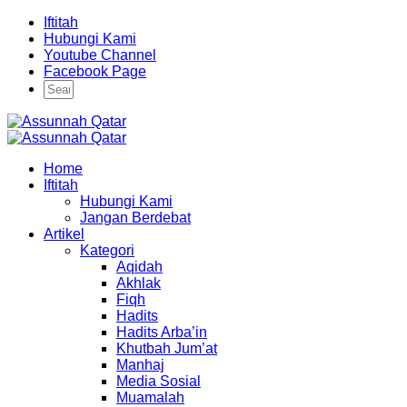
Iftitah
Hubungi Kami
Youtube Channel
Facebook Page
Home
Iftitah
Hubungi Kami
Jangan Berdebat
Artikel
Kategori
Aqidah
Akhlak
Fiqh
Hadits
Hadits Arba’in
Khutbah Jum’at
Manhaj
Media Sosial
Muamalah