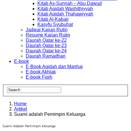
Kitab As-Sunnah – Abu Dawud
Kitab Aqidah Washithiyyah
Kitab Aqidah Thahawiyyah
Kitab Al-Kabair
Kasyfu Syubuhat
Jadwal Kajian Rutin
Resume Kajian Rutin
Daurah Qatar ke-22
Daurah Qatar ke-23
Daurah Qatar ke-24
Daurah Ramadhan
E-book
E-Book Aqidah dan Manhaj
E-book Akhlak
E-book Fiqih
Home
Artikel
Suami adalah Pemimpin Keluarga
Suami Adalah Pemimpin Keluarga