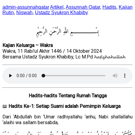
admin-assunnahqatar
Artikel
,
Assunnah Qatar
,
Hadits
,
Kajian
Rutin
,
Niswah
,
Ustadz Syukron Khabiby
بِسْــــــــــــــــــمِ اللهِ الرَّحْمَنِ الرَّحِيْمِ
Kajian Keluarga – Wakra
Wakra, 11 Rabi’ul Akhir 1446 / 14 Oktober 2024
Bersama Ustadz Syukron Khabiby, Lc M.Pd 𝓱𝓪𝓯𝓲𝔃𝓱𝓪𝓱𝓾𝓵𝓵𝓪𝓱
Hadits-hadits Tentang Rumah Tangga
📖
Hadits Ke-1: Setiap Suami adalah Pemimpin Keluarga
Dari ‘Abdullah bin ‘Umar radhiyallahu ‘anhu, Nabi shallallahu
‘alaihi wa sallam bersabda,