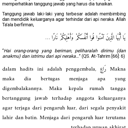
memperhatikan tanggung jawab yang harus dia tunaikan.
Tanggung jawab laki-laki yang terbesar adalah membimbing
dan mendidik keluarganya agar terhindar dari api neraka. Allah
Ta’ala berfirman,
يَا أَيُّهَا الَّذِينَ آمَنُوا قُوا أَنْفُسَكُمْ وَأَهْلِيكُمْ نَارًا …
“
Hai orang-orang yang beriman, peliharalah dirimu (dan
anakmu) dan istrimu dari api neraka…
” (QS. At-Tahrim [66]: 6)
Makna رَاعٍ dalam hadits ini adalah penggembala,
maka dia bertugas menjaga apa yang
digembalakannya. Maka kepala rumah tangga
bertanggung jawab terhadap anggota keluarganya
agar terjaga dari pengaruh luar, dari segala penyakit
lahir dan batin. Menjaga dari pengaruh luar terutama
terhadap urusan akhirat.