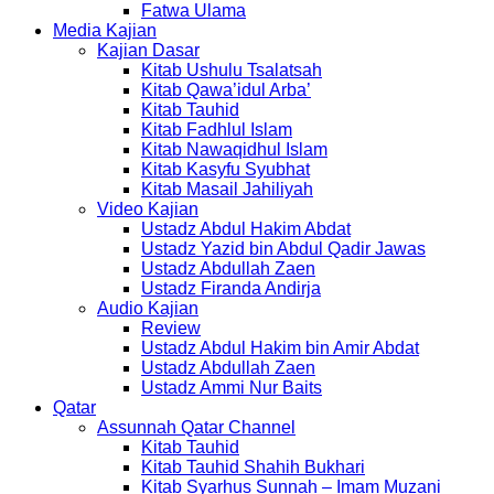
Fatwa Ulama
Media Kajian
Kajian Dasar
Kitab Ushulu Tsalatsah
Kitab Qawa’idul Arba’
Kitab Tauhid
Kitab Fadhlul Islam
Kitab Nawaqidhul Islam
Kitab Kasyfu Syubhat
Kitab Masail Jahiliyah
Video Kajian
Ustadz Abdul Hakim Abdat
Ustadz Yazid bin Abdul Qadir Jawas
Ustadz Abdullah Zaen
Ustadz Firanda Andirja
Audio Kajian
Review
Ustadz Abdul Hakim bin Amir Abdat
Ustadz Abdullah Zaen
Ustadz Ammi Nur Baits
Qatar
Assunnah Qatar Channel
Kitab Tauhid
Kitab Tauhid Shahih Bukhari
Kitab Syarhus Sunnah – Imam Muzani