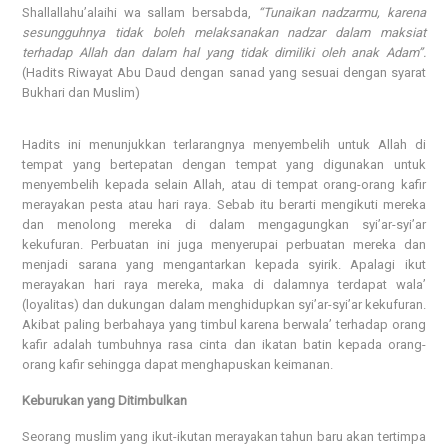
Shallallahu’alaihi wa sallam bersabda,
“Tunaikan nadzarmu, karena
sesungguhnya tidak boleh melaksanakan nadzar dalam maksiat
terhadap Allah dan dalam hal yang tidak dimiliki oleh anak Adam”.
(Hadits Riwayat Abu Daud dengan sanad yang sesuai dengan syarat
Bukhari dan Muslim)
Hadits ini menunjukkan terlarangnya menyembelih untuk Allah di
tempat yang bertepatan dengan tempat yang digunakan untuk
menyembelih kepada selain Allah, atau di tempat orang-orang kafir
merayakan pesta atau hari raya. Sebab itu berarti mengikuti mereka
dan menolong mereka di dalam mengagungkan syi’ar-syi’ar
kekufuran. Perbuatan ini juga menyerupai perbuatan mereka dan
menjadi sarana yang mengantarkan kepada syirik. Apalagi ikut
merayakan hari raya mereka, maka di dalamnya terdapat wala’
(loyalitas) dan dukungan dalam menghidupkan syi’ar-syi’ar kekufuran.
Akibat paling berbahaya yang timbul karena berwala’ terhadap orang
kafir adalah tumbuhnya rasa cinta dan ikatan batin kepada orang-
orang kafir sehingga dapat menghapuskan keimanan.
Keburukan yang Ditimbulkan
Seorang muslim yang ikut-ikutan merayakan tahun baru akan tertimpa