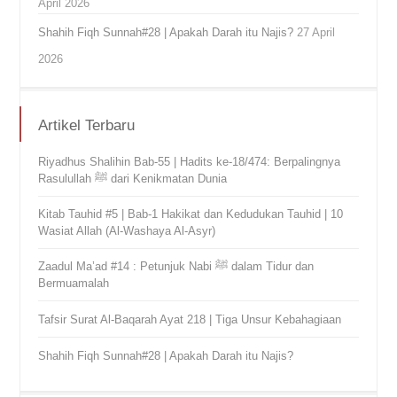
April 2026
Shahih Fiqh Sunnah#28 | Apakah Darah itu Najis?
27 April
2026
Artikel Terbaru
Riyadhus Shalihin Bab-55 | Hadits ke-18/474: Berpalingnya
Rasulullah ﷺ dari Kenikmatan Dunia
Kitab Tauhid #5 | Bab-1 Hakikat dan Kedudukan Tauhid | 10
Wasiat Allah (Al-Washaya Al-Asyr)
Zaadul Ma’ad #14 : Petunjuk Nabi ﷺ dalam Tidur dan
Bermuamalah
Tafsir Surat Al-Baqarah Ayat 218 | Tiga Unsur Kebahagiaan
Shahih Fiqh Sunnah#28 | Apakah Darah itu Najis?