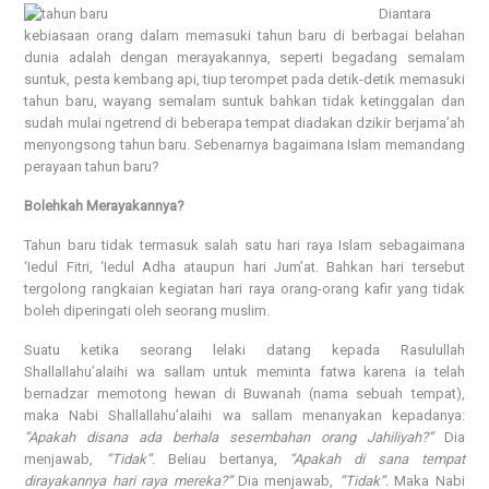
Diantara
kebiasaan orang dalam memasuki tahun baru di berbagai belahan
dunia adalah dengan merayakannya, seperti begadang semalam
suntuk, pesta kembang api, tiup terompet pada detik-detik memasuki
tahun baru, wayang semalam suntuk bahkan tidak ketinggalan dan
sudah mulai ngetrend di beberapa tempat diadakan dzikir berjama’ah
menyongsong tahun baru. Sebenarnya bagaimana Islam memandang
perayaan tahun baru?
Bolehkah Merayakannya?
Tahun baru tidak termasuk salah satu hari raya Islam sebagaimana
‘Iedul Fitri, ‘Iedul Adha ataupun hari Jum’at. Bahkan hari tersebut
tergolong rangkaian kegiatan hari raya orang-orang kafir yang tidak
boleh diperingati oleh seorang muslim.
Suatu ketika seorang lelaki datang kepada Rasulullah
Shallallahu’alaihi wa sallam untuk meminta fatwa karena ia telah
bernadzar memotong hewan di Buwanah (nama sebuah tempat),
maka Nabi Shallallahu’alaihi wa sallam menanyakan kepadanya:
“Apakah disana ada berhala sesembahan orang Jahiliyah?”
Dia
menjawab,
“Tidak”.
Beliau bertanya,
“Apakah di sana tempat
dirayakannya hari raya mereka?”
Dia menjawab,
“Tidak”.
Maka Nabi