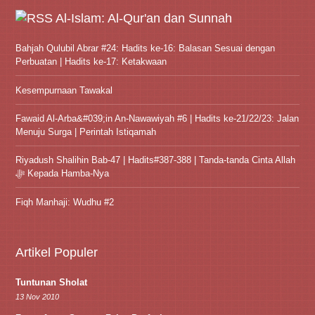
Al-Islam: Al-Qur'an dan Sunnah
Bahjah Qulubil Abrar #24: Hadits ke-16: Balasan Sesuai dengan
Perbuatan | Hadits ke-17: Ketakwaan
Kesempurnaan Tawakal
Fawaid Al-Arba&#039;in An-Nawawiyah #6 | Hadits ke-21/22/23: Jalan
Menuju Surga | Perintah Istiqamah
Riyadush Shalihin Bab-47 | Hadits#387-388 | Tanda-tanda Cinta Allah
ﷻ Kepada Hamba-Nya
Fiqh Manhaji: Wudhu #2
Artikel Populer
Tuntunan Sholat
13 Nov 2010