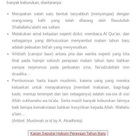
banyak keburukan, diantaranya:
Merupakan salah satu bentuk tasyabbuh (menyerupai) dengan
orang-orang kafir yang telah dilarang oleh Rasulullah
Shallallahu’alaihi wa sallam.
Melakukan amal ketaatan seperti dzikir, membaca Al Qur’an, dan
sebagainya yang dikhususkan menyambut malam tahun baru
adalah pebuatan bid’ah yang menyesatkan.
Ikhtilath (campur baur) antara pria dan wanita seperti yang kita
lihat pada hampir seluruh perayaan malam tahun baru bahkan
sampai terjerumus pada perbuatan zina, Na’udzubillahi min
dzaalika…
Pemborosan harta kaum muslimin, karena uang yang mereka
keluarkan untuk merayakannya (membeli makanan, bagi-bagi
kado, meniup terompet dan lain sebagainya) adalah sia-sia di sisi
Allah subhanahu wa ta’ala. Serta masih banyak keburukan lainnya
baik berupa kemaksiatan bahkan kesyirikan kepada Allah. Wallahu
a’lam…
(Artikel: Muslimah.or.id by A. Akadhinta)
Kajian Seputar Hukum Perayaan Tahun Baru