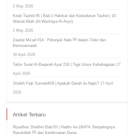
2 May 2026
Kitab Tauhid #5 | Bab-1 Hakikat dan Kedudukan Tauhid | 10
Wasiat Allah (Al-Washaya Al-Asyr)
2 May 2026
Zaadul Ma’ad #14 : Petunjuk Nabi ﷺ dalam Tidur dan
Bermuamalah
30 April 2026
Tafsir Surat Al-Baqarah Ayat 218 | Tiga Unsur Kebahagiaan
27
April 2026
Shahih Fiqh Sunnah#28 | Apakah Darah itu Najis?
27 April
2026
Artikel Terbaru
Riyadhus Shalihin Bab-55 | Hadits ke-18/474: Berpalingnya
Rasulullah ﷺ dari Kenikmatan Dunia