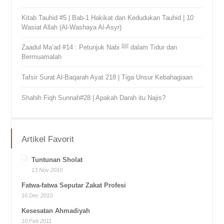
Kitab Tauhid #5 | Bab-1 Hakikat dan Kedudukan Tauhid | 10
Wasiat Allah (Al-Washaya Al-Asyr)
Zaadul Ma’ad #14 : Petunjuk Nabi ﷺ dalam Tidur dan
Bermuamalah
Tafsir Surat Al-Baqarah Ayat 218 | Tiga Unsur Kebahagiaan
Shahih Fiqh Sunnah#28 | Apakah Darah itu Najis?
Artikel Favorit
Tuntunan Sholat
13 Nov 2010
Fatwa-fatwa Seputar Zakat Profesi
16 Dec 2010
Kesesatan Ahmadiyah
10 Feb 2011