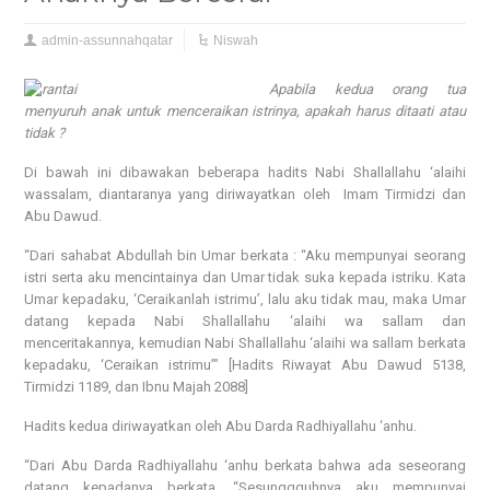
admin-assunnahqatar
Niswah
Apabila kedua orang tua
menyuruh anak untuk menceraikan istrinya, apakah harus ditaati atau
tidak ?
Di bawah ini dibawakan beberapa hadits Nabi Shallallahu ‘alaihi
wassalam, diantaranya yang diriwayatkan oleh Imam Tirmidzi dan
Abu Dawud.
“Dari sahabat Abdullah bin Umar berkata : “Aku mempunyai seorang
istri serta aku mencintainya dan Umar tidak suka kepada istriku. Kata
Umar kepadaku, ‘Ceraikanlah istrimu’, lalu aku tidak mau, maka Umar
datang kepada Nabi Shallallahu ‘alaihi wa sallam dan
menceritakannya, kemudian Nabi Shallallahu ‘alaihi wa sallam berkata
kepadaku, ‘Ceraikan istrimu’” [Hadits Riwayat Abu Dawud 5138,
Tirmidzi 1189, dan Ibnu Majah 2088]
Hadits kedua diriwayatkan oleh Abu Darda Radhiyallahu ‘anhu.
“Dari Abu Darda Radhiyallahu ‘anhu berkata bahwa ada seseorang
datang kepadanya berkata, “Sesunggguhnya aku mempunyai