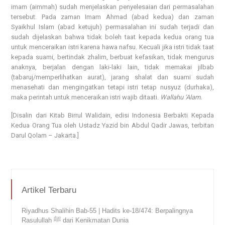
imam (aimmah) sudah menjelaskan penyelesaian dari permasalahan
tersebut. Pada zaman Imam Ahmad (abad kedua) dan zaman
Syaikhul Islam (abad ketujuh) permasalahan ini sudah terjadi dan
sudah dijelaskan bahwa tidak boleh taat kepada kedua orang tua
untuk menceraikan istri karena hawa nafsu. Kecuali jika istri tidak taat
kepada suami, bertindak zhalim, berbuat kefasikan, tidak mengurus
anaknya, berjalan dengan laki-laki lain, tidak memakai jilbab
(tabaruj/memperlihatkan aurat), jarang shalat dan suami sudah
menasehati dan mengingatkan tetapi istri tetap nusyuz (durhaka),
maka perintah untuk menceraikan istri wajib ditaati.
Wallahu ‘Alam.
[Disalin dari Kitab Birrul Walidain, edisi Indonesia Berbakti Kepada
Kedua Orang Tua oleh Ustadz Yazid bin Abdul Qadir Jawas, terbitan
Darul Qolam – Jakarta.]
Artikel Terbaru
Riyadhus Shalihin Bab-55 | Hadits ke-18/474: Berpalingnya
Rasulullah ﷺ dari Kenikmatan Dunia