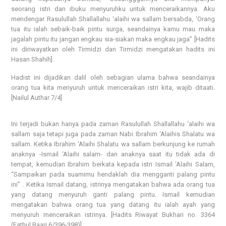
seorang istri dan ibuku menyuruhku untuk menceraikannya. Aku
mendengar Rasulullah Shallallahu ‘alaihi wa sallam bersabda, ‘Orang
tua itu ialah sebaik-baik pintu surga, seandainya kamu mau maka
jagalah pintu itu jangan engkau sia-siakan maka engkau jaga” [Hadits
ini diriwayatkan oleh Tirmidzi dan Tirmidzi mengatakan hadits ini
Hasan Shahih].
Hadist ini dijadikan dalil oleh sebagian ulama bahwa seandainya
orang tua kita menyuruh untuk menceraikan istri kita, wajib ditaati.
[Nailul Authar 7/4]
Ini terjadi bukan hanya pada zaman Rasulullah Shallallahu ‘alaihi wa
sallam saja tetapi juga pada zaman Nabi Ibrahim ‘Alaihis Shalatu wa
sallam. Ketika Ibrahim ‘Alaihi Shalatu wa sallam berkunjung ke rumah
anaknya -Ismail ‘Alaihi salam- dan anaknya saat itu tidak ada di
tempat, kemudian Ibrahim berkata kepada istri Ismail ‘Alaihi Salam,
“Sampaikan pada suamimu hendaklah dia mengganti palang pintu
ini” . Ketika Ismail datang, istrinya mengatakan bahwa ada orang tua
yang datang menyuruh ganti palang pintu. Ismail kemudian
mengatakan bahwa orang tua yang datang itu ialah ayah yang
menyuruh menceraikan istrinya. [Hadits Riwayat Bukhari no. 3364
(Fathul Baari 6/396-398)]