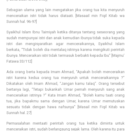
Sebagian ulama yang lain mengatakan jika orang tua kita menyuruh
menceraikan istri tidak harus diataati. [Masaail min Fiqil Kitab wa
Sunnah hal. 96-97]
Syaikhul Islam Ibnu Taimiyah ketika ditanya tentang seseorang yang
sudah mempunyai istri dan anak kemudian ibunya tidak suka kepada
istri dan mengisyaratkan agar menceraikannya, Syaikhul Islam
berkata, “Tidak boleh dia mentalaq istrinya karena mengikuti perintah
ibunya. Menceraikan istri tidak termasuk berbakti kepada Ibu” [Majmu’
Fatawa 33/112]
Ada orang berta kepada Imam Ahmad, “Apakah boleh menceraikan
istri karena kedua orang tua menyuruh untuk menceraikannya ?”
Dikatakan oleh Imam Ahmad, “Jangan kamu talaq”. Orang tersebut
bertanya lagi, “Tetapi bukankah Umar pernah menyuruh sang anak
menceraikan istrinya ?” Kata Imam Ahmad, “Boleh kamu taati orang
tua, jika bapakmu sama dengan Umar, karena Umar memutuskan
sesuatu tidak dengan hawa nafsunya” [Masail min Fiqil Kitab wa
Sunnah hal. 27]
Permasalahan mentaati perintah orang tua ketika diminta untuk
menceraikan istri, sudah berlangsung sejak lama. Oleh karena itu para